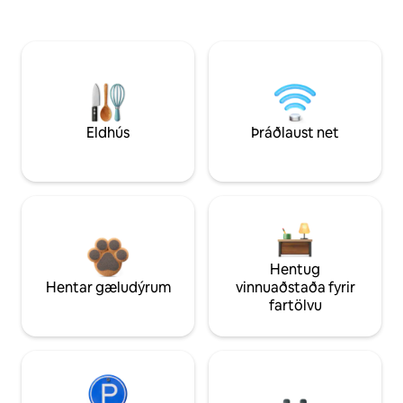
Eldhús
Þráðlaust net
Hentug
Hentar gæludýrum
vinnuaðstaða fyrir
fartölvu