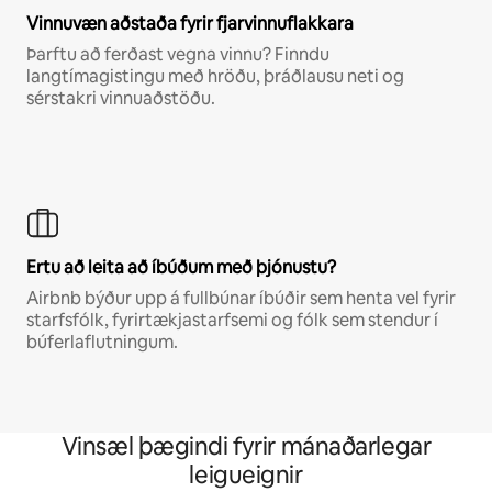
Vinnuvæn aðstaða fyrir fjarvinnuflakkara
Þarftu að ferðast vegna vinnu? Finndu
langtímagistingu með hröðu, þráðlausu neti og
sérstakri vinnuaðstöðu.
Ertu að leita að íbúðum með þjónustu?
Airbnb býður upp á fullbúnar íbúðir sem henta vel fyrir
starfsfólk, fyrirtækjastarfsemi og fólk sem stendur í
búferlaflutningum.
Vinsæl þægindi fyrir mánaðarlegar
leigueignir