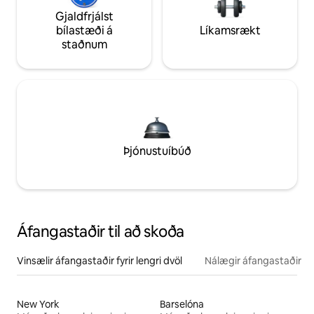
Gjaldfrjálst
bílastæði á
Líkamsrækt
staðnum
Þjónustuíbúð
Áfangastaðir til að skoða
Vinsælir áfangastaðir fyrir lengri dvöl
Nálægir áfangastaðir
New York
Barselóna