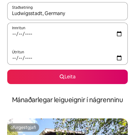
Staðsetning
Þegar niðurstöður liggja fyrir skaltu nota upp og niður örvalyk
Innritun
Útritun
Leita
Mánaðarlegar leigueignir í nágrenninu
ofurgestgjafi
ofurgestgjafi