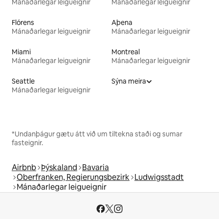
Mánaðarlegar leigueignir
Mánaðarlegar leigueignir
Flórens
Aþena
Mánaðarlegar leigueignir
Mánaðarlegar leigueignir
Miami
Montreal
Mánaðarlegar leigueignir
Mánaðarlegar leigueignir
Seattle
Sýna meira
Mánaðarlegar leigueignir
*Undanþágur gætu átt við um tiltekna staði og sumar
fasteignir.
Airbnb
Þýskaland
Bavaria
Oberfranken, Regierungsbezirk
Ludwigsstadt
Mánaðarlegar leigueignir