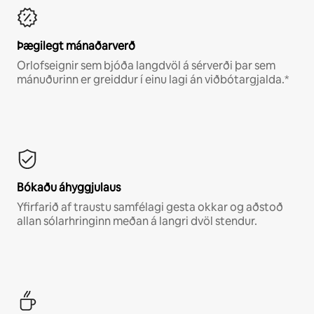
Þægilegt mánaðarverð
Orlofseignir sem bjóða langdvöl á sérverði þar sem
mánuðurinn er greiddur í einu lagi án viðbótargjalda.*
Bókaðu áhyggjulaus
Yfirfarið af traustu samfélagi gesta okkar og aðstoð
allan sólarhringinn meðan á langri dvöl stendur.