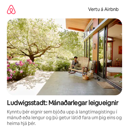
Stökkva
beint
Vertu á Airbnb
að
efni
Ludwigsstadt: Mánaðarlegar leigueignir
Kynntu þér eignir sem bjóða upp á langtímagistingu í
mánuð eða lengur og þú getur látið fara um þig eins og
heima hjá þér.