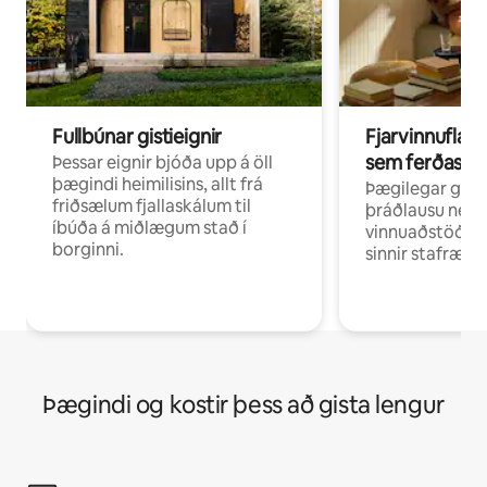
Fullbúnar gistieignir
Fjarvinnuflakk
sem ferðast v
Þessar eignir bjóða upp á öll
þægindi heimilisins, allt frá
Þægilegar gist
friðsælum fjallaskálum til
þráðlausu neti 
íbúða á miðlægum stað í
vinnuaðstöðu fy
borginni.
sinnir stafrænni
Þægindi og kostir þess að gista lengur