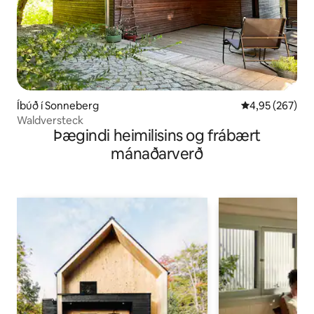
Íbúð í Sonneberg
4,95 af 5 í me
4,95 (267)
Waldversteck
Þægindi heimilisins og frábært
mánaðarverð