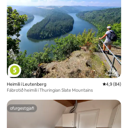
Heimili í Leutenberg
4,9 af 5 í m
4,9 (84)
Fábrotið heimili í Thuringian Slate Mountains
ofurgestgjafi
ofurgestgjafi