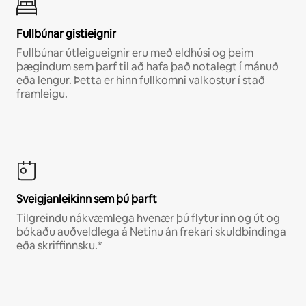
Fullbúnar gistieignir
Fullbúnar útleigueignir eru með eldhúsi og þeim
þægindum sem þarf til að hafa það notalegt í mánuð
eða lengur. Þetta er hinn fullkomni valkostur í stað
framleigu.
Sveigjanleikinn sem þú þarft
Tilgreindu nákvæmlega hvenær þú flytur inn og út og
bókaðu auðveldlega á Netinu án frekari skuldbindinga
eða skriffinnsku.*