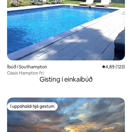
Íbúð í Southampton
4,89 af 5 í me
4,89 (123)
Oasis Hampton frí
Gisting í einkaíbúð
Í uppáhaldi hjá gestum
Í uppáhaldi hjá gestum