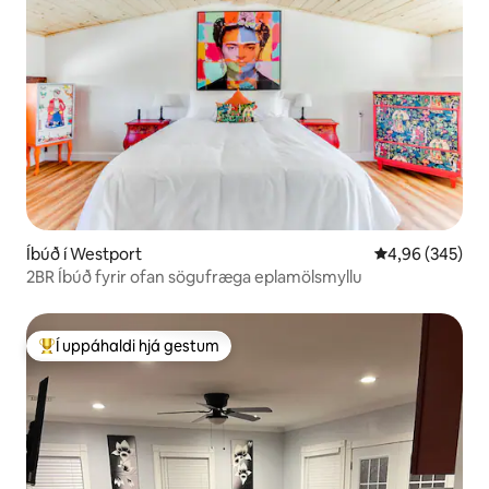
Íbúð í Westport
4,96 af 5 í me
4,96 (345)
2BR Íbúð fyrir ofan sögufræga eplamölsmyllu
Í uppáhaldi hjá gestum
Í mestu uppáhaldi hjá gestum