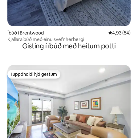
Íbúð í Brentwood
4,93 af 5 í m
4,93 (54)
Kjallaraíbúð með einu svefnherbergi
Gisting í íbúð með heitum potti
Í uppáhaldi hjá gestum
Í uppáhaldi hjá gestum