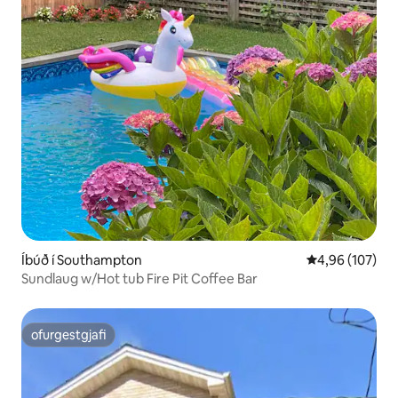
Íbúð í Southampton
4,96 af 5 í me
4,96 (107)
Sundlaug w/Hot tub Fire Pit Coffee Bar
ofurgestgjafi
ofurgestgjafi