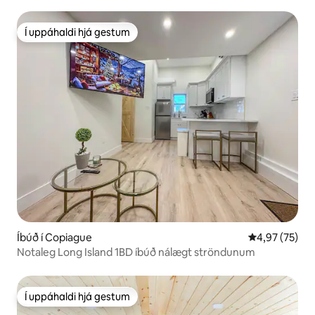
Í uppáhaldi hjá gestum
Í uppáhaldi hjá gestum
Íbúð í Copiague
4,97 af 5 í m
4,97 (75)
Notaleg Long Island 1BD íbúð nálægt ströndunum
Í uppáhaldi hjá gestum
Í uppáhaldi hjá gestum