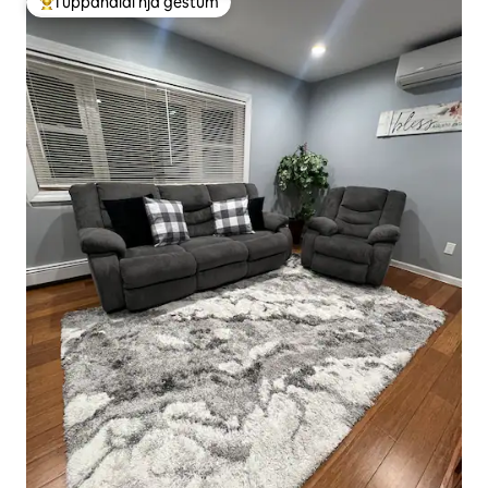
Í uppáhaldi hjá gestum
Í mestu uppáhaldi hjá gestum