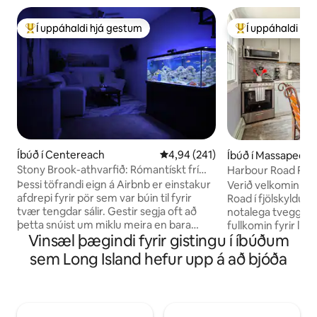
Í uppáhaldi hjá gestum
Í uppáhaldi hj
Í mestu uppáhaldi hjá gestum
Í mestu uppáhald
Íbúð í Centereach
4,94 af 5 í meðaleinkunn, 241 u
4,94 (241)
Íbúð í Massapequ
Stony Brook-athvarfið: Rómantískt frí
Harbour Road Retr
fyrir pör
Jones Beach, LIRR
Þessi töfrandi eign á Airbnb er einstakur
Verið velkomin í a
afdrepi fyrir pör sem var búin til fyrir
Road í fjölskyldu
tvær tengdar sálir. Gestir segja oft að
notalega tveggja 
þetta snúist um miklu meira en bara
fullkomin fyrir litla
Vinsæl þægindi fyrir gistingu í íbúðum
gistingu—þetta er upplifun. Njótið
slaka á og skoða 
fullbúins eldhúss fyrir notalegar máltíðir,
Island. Njóttu hre
sem Long Island hefur upp á að bjóða
rúmgóðrar stofu með þægilegum
hröðu þráðlausu ne
sætum og heillandi fiskabúrs sem býður
þægilegum rúmum
ykkur að slaka á og einfaldlega verja tíma
almenningsgörðum,
saman. Á efri hæðinni skapar rómantískt
ströndum og fjöls