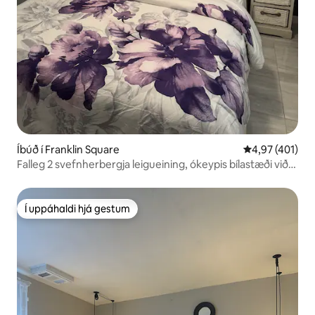
Íbúð í Franklin Square
4,97 af 5 í me
4,97 (401)
Falleg 2 svefnherbergja leigueining, ókeypis bílastæði við
götuna.
Í uppáhaldi hjá gestum
Í uppáhaldi hjá gestum