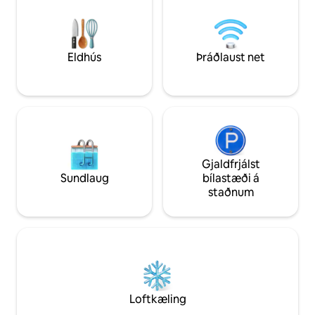
svefnherbergi réttu stemninguna.
ánægjulegar minni
Sérhver smáatriði hefur verið hannað af
friðsælu hverfi - f
kostgæfni til að skapa innihaldsríkar
að heiman! Bókaðu heimagistingu í dag
stundir og minningar sem þú munt hlýja
og skapaðu varanleg
þér við lengi eftir að þú hefur farið.
miður eru bókanir 
Eldhús
Þráðlaust net
ekki leyfðar
Gjaldfrjálst
Sundlaug
bílastæði á
staðnum
Loftkæling