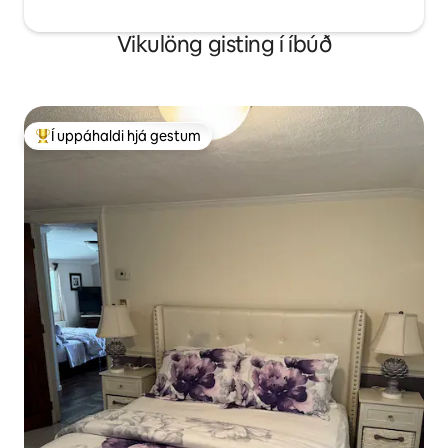
Vikulöng gisting í íbúð
Í uppáhaldi hjá gestum
Í mestu uppáhaldi hjá gestum