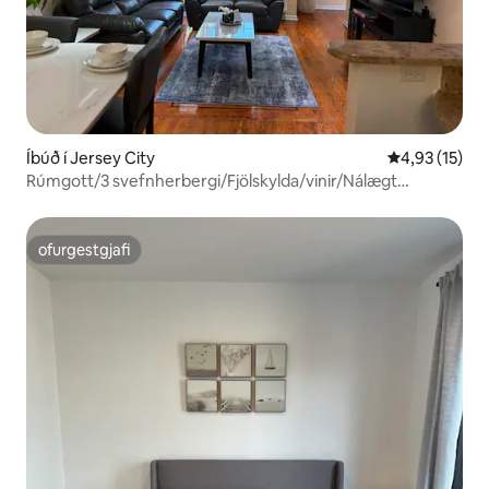
Íbúð í Jersey City
4,93 af 5 í m
4,93 (15)
Rúmgott/3 svefnherbergi/Fjölskylda/vinir/Nálægt
NYC/Metlife
ofurgestgjafi
ofurgestgjafi