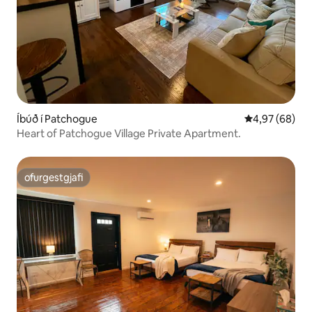
Íbúð í Patchogue
4,97 af 5 í m
4,97 (68)
Heart of Patchogue Village Private Apartment.
ofurgestgjafi
ofurgestgjafi