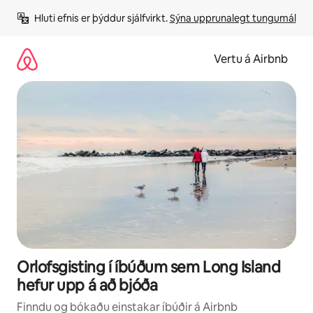
Stökkva
Hluti efnis er þýddur sjálfvirkt. 
Sýna upprunalegt tungumál
beint
að
efni
Vertu á Airbnb
Orlofsgisting í íbúðum sem Long Island
hefur upp á að bjóða
Finndu og bókaðu einstakar íbúðir á Airbnb