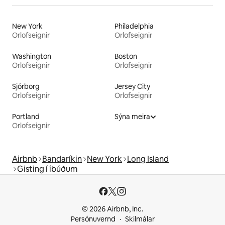
New York
Philadelphia
Orlofseignir
Orlofseignir
Washington
Boston
Orlofseignir
Orlofseignir
Sjórborg
Jersey City
Orlofseignir
Orlofseignir
Portland
Sýna meira
Orlofseignir
Airbnb
Bandaríkin
New York
Long Island
Gisting í íbúðum
© 2026 Airbnb, Inc.
Persónuvernd
Skilmálar