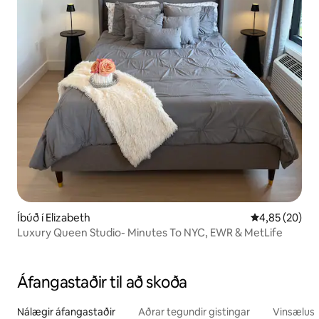
Íbúð í Elizabeth
4,85 af 5 í m
4,85 (20)
Luxury Queen Studio- Minutes To NYC, EWR & MetLife
Áfangastaðir til að skoða
Nálægir áfangastaðir
Aðrar tegundir gistingar
Vinsælustu