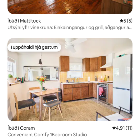
Íbúð í Mattituck
5 af 5 í 
5 (5)
Útsýni yfir vínekruna: Einkainngangur og grill, aðgangur að
býli
Í uppáhaldi hjá gestum
Í uppáhaldi hjá gestum
Íbúð í Coram
4,91 af 5 í m
4,91 (11)
Convenient Comfy 1Bedroom Studio