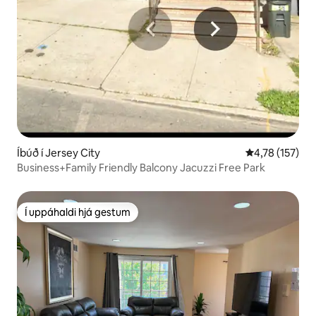
Íbúð í Jersey City
4,78 af 5 í me
4,78 (157)
Business+Family Friendly Balcony Jacuzzi Free Park
Í uppáhaldi hjá gestum
Í uppáhaldi hjá gestum