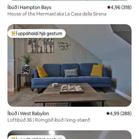
Íbúð í Hampton Bays
4,96 af 5 í me
4,96 (318)
House of the Mermaid aka La Casa della Sirena
Í uppáhaldi hjá gestum
Í mestu uppáhaldi hjá gestum
Íbúð í West Babylon
4,99 af 5 í með
4,99 (288)
Loftíbúð 36 | Rúmgóð íbúð í king-stærð