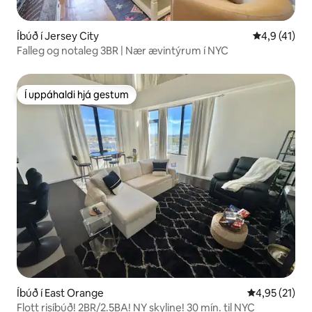
Íbúð í Jersey City
4,9 af 5 í m
4,9 (41)
Falleg og notaleg 3BR | Nær ævintýrum í NYC
Í uppáhaldi hjá gestum
Í uppáhaldi hjá gestum
Íbúð í East Orange
4,95 af 5 í m
4,95 (21)
Flott risíbúð! 2BR/2.5BA! NY skyline! 30 mín. til NYC