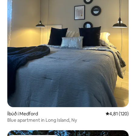
Íbúð í Medford
4,81 af 5 í me
4,81 (120)
Blue apartment in Long Island, Ny