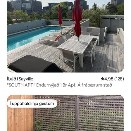
Íbúð í Sayville
4,98 af 5 í me
4,98 (128)
"SOUTH APT." Endurnýjað 1 Br Apt. Á frábærum stað
Í uppáhaldi hjá gestum
Í uppáhaldi hjá gestum