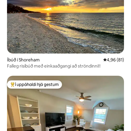
Íbúð í Shoreham
4,96 af 5 í m
4,96 (81)
Falleg risíbúð með einkaaðgangi að ströndinni!!
Í uppáhaldi hjá gestum
Í mestu uppáhaldi hjá gestum