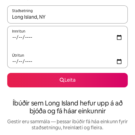
Staðsetning
Þegar niðurstöður liggja fyrir skaltu nota upp og niður örvalyk
Innritun
Útritun
Leita
Íbúðir sem Long Island hefur upp á að
bjóða og fá háar einkunnir
Gestir eru sammála — þessar íbúðir fá háa einkunn fyrir
staðsetningu, hreinlæti og fleira.