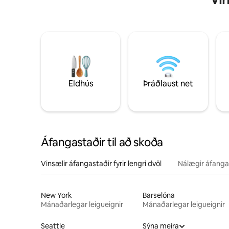
Eldhús
Þráðlaust net
Áfangastaðir til að skoða
Vinsælir áfangastaðir fyrir lengri dvöl
Nálægir áfanga
New York
Barselóna
Mánaðarlegar leigueignir
Mánaðarlegar leigueignir
Seattle
Sýna meira