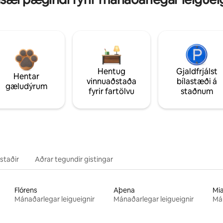
Hentug
Gjaldfrjálst
Hentar
vinnuaðstaða
bílastæði á
gæludýrum
fyrir fartölvu
staðnum
staðir
Aðrar tegundir gistingar
Flórens
Aþena
Mi
Mánaðarlegar leigueignir
Mánaðarlegar leigueignir
Mán