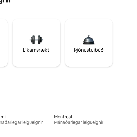
Líkamsrækt
Þjónustuíbúð
ami
Montreal
aðarlegar leigueignir
Mánaðarlegar leigueignir