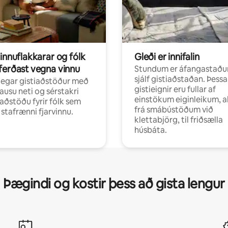
innuflakkarar og fólk
Gleði er innifalin
ferðast vegna vinnu
Stundum er áfangastaðu
sjálf gistiaðstaðan. Þessa
egar gistiaðstöður með
gistieignir eru fullar af
ausu neti og sérstakri
einstökum eiginleikum, al
aðstöðu fyrir fólk sem
frá smábústöðum við
r stafrænni fjarvinnu.
klettabjörg, til friðsælla
húsbáta.
Þægindi og kostir þess að gista lengur