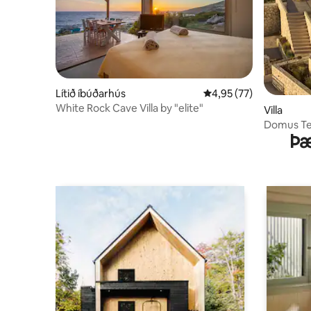
Lítið íbúðarhús
4,95 af 5 í meðaleinku
4,95 (77)
White Rock Cave Villa by "elite"
Villa
Domus Ter
Þæ
gufubaði 