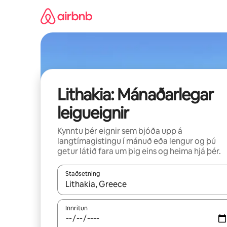
Stökkva
beint
að
efni
Lithakia: Mánaðarlegar
leigueignir
Kynntu þér eignir sem bjóða upp á
langtímagistingu í mánuð eða lengur og þú
getur látið fara um þig eins og heima hjá þér.
Staðsetning
Þegar niðurstöður liggja fyrir skaltu nota upp og
Innritun