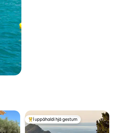
Í uppáhaldi hjá gestum
Í mestu uppáhaldi hjá gestum