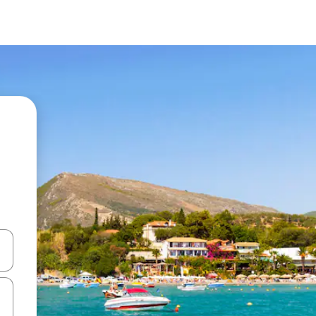
 niður örvalyklana eða skoða með því að snerta eða strjúka.