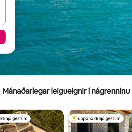
Mánaðarlegar leigueignir í nágrenninu
ldi hjá gestum
Í uppáhaldi hjá gestum
ldi hjá gestum
Í mestu uppáhaldi hjá gestum