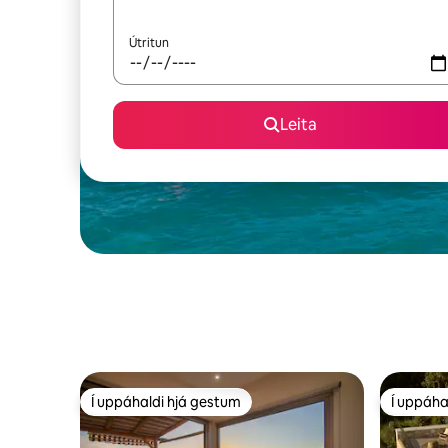
Útritun
Leita
Í uppáhaldi hjá gestum
Í uppáha
Í uppáhaldi hjá gestum
Í uppáha