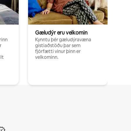
Gæludýr eru velkomin
rinn
Kynntu þér gæludýravæna
r
gistiaðstöðu þar sem
fjórfætti vinur þinn er
lt
velkominn.