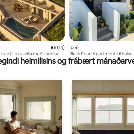
nn, 77 umsagnir
5 af 5 í meðaleinkunn, 14 umsagnir
5 (14)
Íbúð
rae | Lúxusvilla með sundlaug,
Black Pearl Apartment Lithakia
gindi heimilisins og frábært mánaðarv
og líkamsrækt
Zakynthos