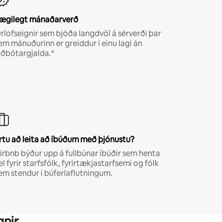
ægilegt mánaðarverð
rlofseignir sem bjóða langdvöl á sérverði þar
em mánuðurinn er greiddur í einu lagi án
iðbótargjalda.*
rtu að leita að íbúðum með þjónustu?
irbnb býður upp á fullbúnar íbúðir sem henta
el fyrir starfsfólk, fyrirtækjastarfsemi og fólk
em stendur í búferlaflutningum.
gnir