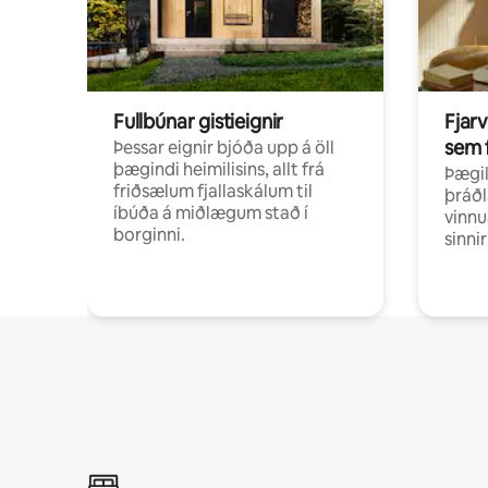
Fullbúnar gistieignir
Fjarv
sem 
Þessar eignir bjóða upp á öll
þægindi heimilisins, allt frá
Þægil
friðsælum fjallaskálum til
þráðl
íbúða á miðlægum stað í
vinnu
borginni.
sinni