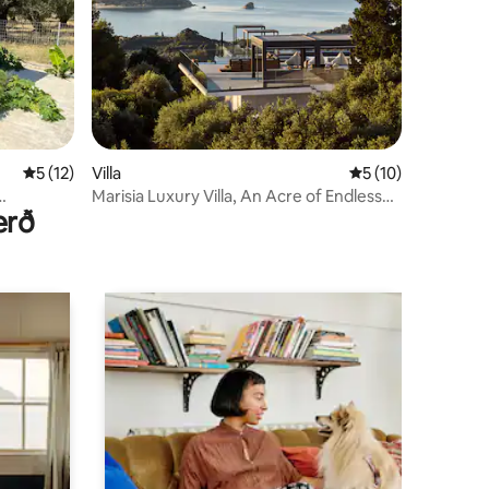
5 af 5 í meðaleinkunn, 12 umsagnir
5 (12)
Villa
5 af 5 í meðaleink
5 (10)
Marisia Luxury Villa, An Acre of Endless
erð
Blue