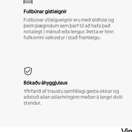
Fullbúnar gistieignir
Fullbúnar útleigueignir eru með eldhúsi og
þeim þægindum sem þarf til að hafa það
notalegt í mánuð eða lengur. Þetta er hinn
fullkomni valkostur í stað framleigu.
Bókaðu áhyggjulaus
Yfirfarið af traustu samfélagi gesta okkar og
aðstoð allan sólarhringinn meðan á langri dvöl
stendur.
Vin