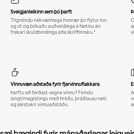
Sveigjanleikinn sem þú þarft
Þ
Tilgreindu nákvæmlega hvenær þú flytur inn
O
og út og bókaðu auðveldlega á Netinu án
s
frekari skuldbindinga eða skriffinnsku.*
v
Vinnuvæn aðstaða fyrir fjarvinnuflakkara
E
Þarftu að ferðast vegna vinnu? Finndu
A
langtímagistingu með hröðu, þráðlausu neti
v
og sérstakri vinnuaðstöðu.
s
sæl þægindi fyrir mánaðarlegar leiguei