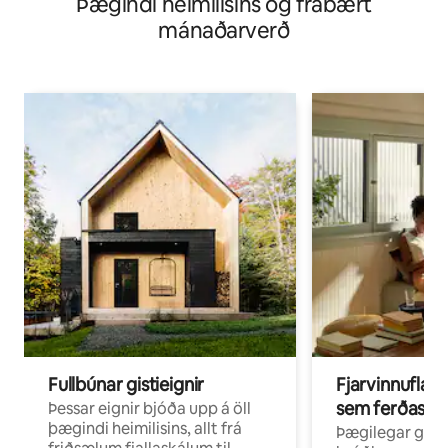
Þægindi heimilisins og frábært
mánaðarverð
Fullbúnar gistieignir
Fjarvinnuflakk
sem ferðast v
Þessar eignir bjóða upp á öll
þægindi heimilisins, allt frá
Þægilegar gist