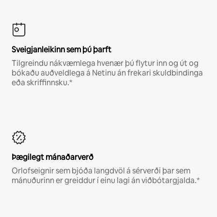
Sveigjanleikinn sem þú þarft
Tilgreindu nákvæmlega hvenær þú flytur inn og út og
bókaðu auðveldlega á Netinu án frekari skuldbindinga
eða skriffinnsku.*
Þægilegt mánaðarverð
Orlofseignir sem bjóða langdvöl á sérverði þar sem
mánuðurinn er greiddur í einu lagi án viðbótargjalda.*