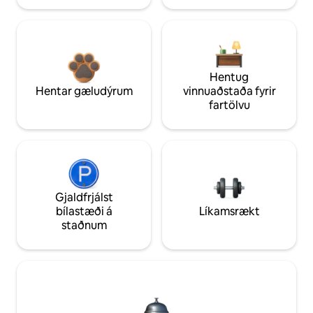
Hentug
Hentar gæludýrum
vinnuaðstaða fyrir
fartölvu
Gjaldfrjálst
bílastæði á
Líkamsrækt
staðnum