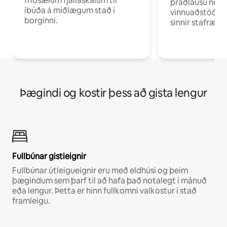
friðsælum fjallaskálum til
þráðlausu neti 
íbúða á miðlægum stað í
vinnuaðstöðu fy
borginni.
sinnir stafrænni
Þægindi og kostir þess að gista lengur
Fullbúnar gistieignir
Fullbúnar útleigueignir eru með eldhúsi og þeim
þægindum sem þarf til að hafa það notalegt í mánuð
eða lengur. Þetta er hinn fullkomni valkostur í stað
framleigu.