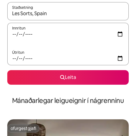
Staðsetning
Þegar niðurstöður liggja fyrir skaltu nota upp og niður örvalyk
Innritun
Útritun
Leita
Mánaðarlegar leigueignir í nágrenninu
ofurgestgjafi
ofurgestgjafi