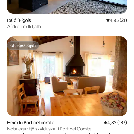
Íbúð í Fígols
4,95 af 5 í m
4,95 (21)
Afdrep milli fjalla.
ofurgestgjafi
ofurgestgjafi
Heimili í Port del comte
4,82 af 5 í me
4,82 (137)
Notalegur fjölskylduskáli í Port del Comte