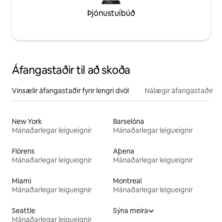
Þjónustuíbúð
Áfangastaðir til að skoða
Vinsælir áfangastaðir fyrir lengri dvöl
Nálægir áfangastaðir
New York
Barselóna
Mánaðarlegar leigueignir
Mánaðarlegar leigueignir
Flórens
Aþena
Mánaðarlegar leigueignir
Mánaðarlegar leigueignir
Miami
Montreal
Mánaðarlegar leigueignir
Mánaðarlegar leigueignir
Seattle
Sýna meira
Mánaðarlegar leigueignir