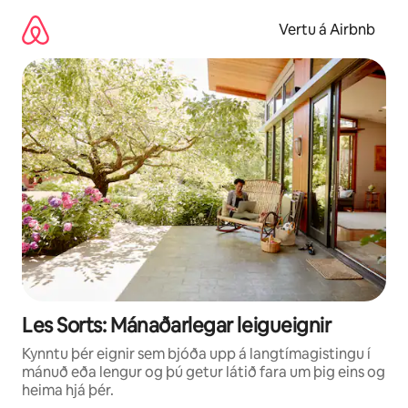
Stökkva
beint
Vertu á Airbnb
að
efni
Les Sorts: Mánaðarlegar leigueignir
Kynntu þér eignir sem bjóða upp á langtímagistingu í
mánuð eða lengur og þú getur látið fara um þig eins og
heima hjá þér.