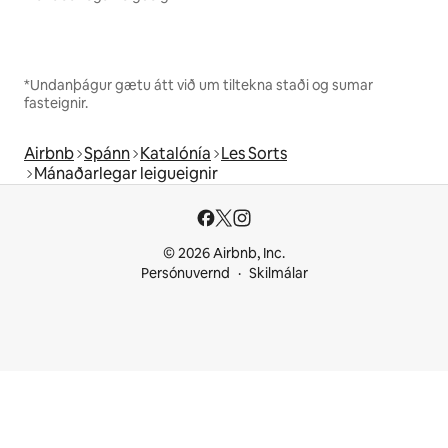
*Undanþágur gætu átt við um tiltekna staði og sumar
fasteignir.
Airbnb
Spánn
Katalónía
Les Sorts
Mánaðarlegar leigueignir
© 2026 Airbnb, Inc.
Persónuvernd
Skilmálar