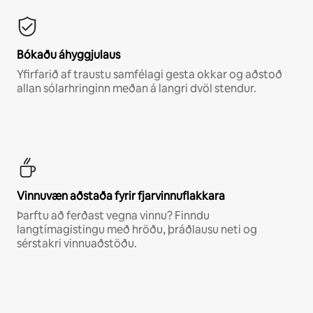
Bókaðu áhyggjulaus
Yfirfarið af traustu samfélagi gesta okkar og aðstoð
allan sólarhringinn meðan á langri dvöl stendur.
Vinnuvæn aðstaða fyrir fjarvinnuflakkara
Þarftu að ferðast vegna vinnu? Finndu
langtímagistingu með hröðu, þráðlausu neti og
sérstakri vinnuaðstöðu.