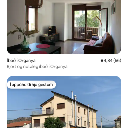
Íbúð í Organyà
4,84 af 5 í m
4,84 (56)
Björt og notaleg íbúð í Organyà
Í uppáhaldi hjá gestum
Í uppáhaldi hjá gestum