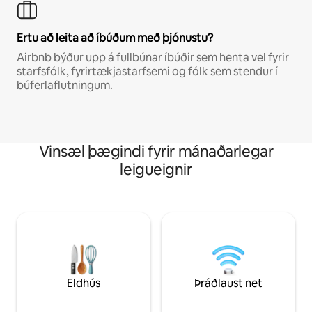
Ertu að leita að íbúðum með þjónustu?
Airbnb býður upp á fullbúnar íbúðir sem henta vel fyrir
starfsfólk, fyrirtækjastarfsemi og fólk sem stendur í
búferlaflutningum.
Vinsæl þægindi fyrir mánaðarlegar
leigueignir
Eldhús
Þráðlaust net