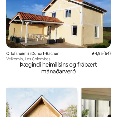
Orlofsheimili í Duhort-Bachen
4,95 af 5 í m
4,95 (64)
Velkomin, Les Colombes.
Þægindi heimilisins og frábært
mánaðarverð