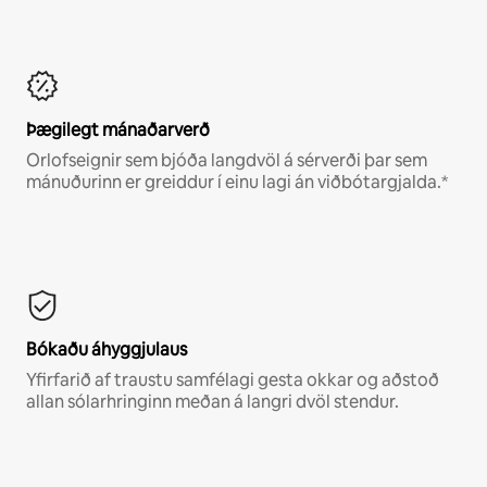
Þægilegt mánaðarverð
Orlofseignir sem bjóða langdvöl á sérverði þar sem
mánuðurinn er greiddur í einu lagi án viðbótargjalda.*
Bókaðu áhyggjulaus
Yfirfarið af traustu samfélagi gesta okkar og aðstoð
allan sólarhringinn meðan á langri dvöl stendur.