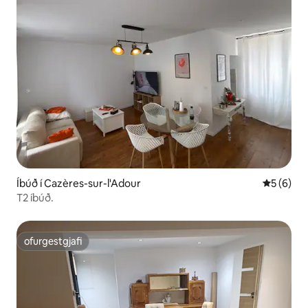
Íbúð í Cazères-sur-l'Adour
5 af 5 í 
5 (6)
T2 íbúð.
ofurgestgjafi
ofurgestgjafi