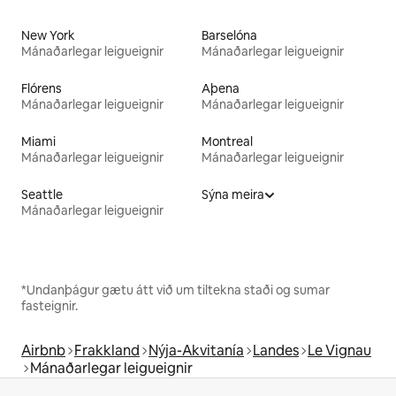
New York
Barselóna
Mánaðarlegar leigueignir
Mánaðarlegar leigueignir
Flórens
Aþena
Mánaðarlegar leigueignir
Mánaðarlegar leigueignir
Miami
Montreal
Mánaðarlegar leigueignir
Mánaðarlegar leigueignir
Seattle
Sýna meira
Mánaðarlegar leigueignir
*Undanþágur gætu átt við um tiltekna staði og sumar
fasteignir.
Airbnb
Frakkland
Nýja-Akvitanía
Landes
Le Vignau
Mánaðarlegar leigueignir