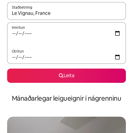
Staðsetning
Þegar niðurstöður liggja fyrir skaltu nota upp og niður örvalyk
Innritun
Útritun
Leita
Mánaðarlegar leigueignir í nágrenninu