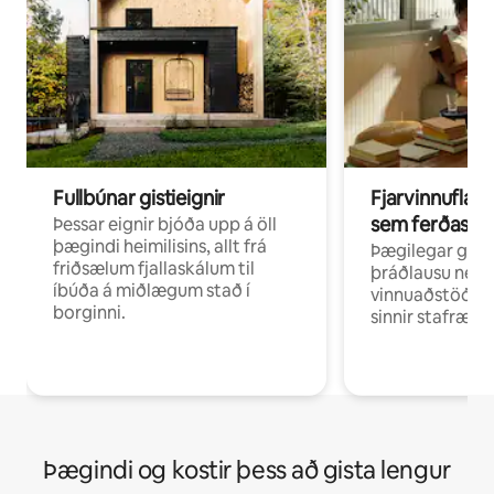
Fullbúnar gistieignir
Fjarvinnuflakk
sem ferðast v
Þessar eignir bjóða upp á öll
þægindi heimilisins, allt frá
Þægilegar gist
friðsælum fjallaskálum til
þráðlausu neti 
íbúða á miðlægum stað í
vinnuaðstöðu fy
borginni.
sinnir stafrænni
Þægindi og kostir þess að gista lengur