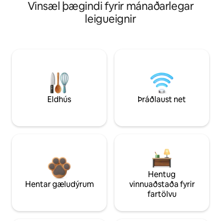
Vinsæl þægindi fyrir mánaðarlegar
leigueignir
Eldhús
Þráðlaust net
Hentug
Hentar gæludýrum
vinnuaðstaða fyrir
fartölvu