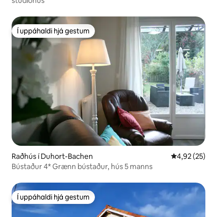
stúdíóhús
Í uppáhaldi hjá gestum
Í uppáhaldi hjá gestum
Raðhús í Duhort-Bachen
4,92 af 5 í m
4,92 (25)
Bústaður 4* Grænn bústaður, hús 5 manns
Í uppáhaldi hjá gestum
Í uppáhaldi hjá gestum