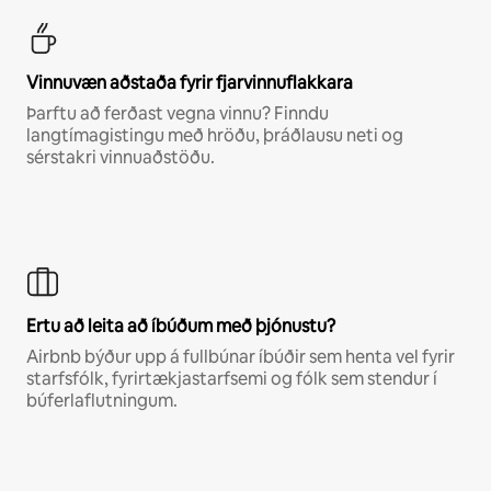
Vinnuvæn aðstaða fyrir fjarvinnuflakkara
Þarftu að ferðast vegna vinnu? Finndu
langtímagistingu með hröðu, þráðlausu neti og
sérstakri vinnuaðstöðu.
Ertu að leita að íbúðum með þjónustu?
Airbnb býður upp á fullbúnar íbúðir sem henta vel fyrir
starfsfólk, fyrirtækjastarfsemi og fólk sem stendur í
búferlaflutningum.