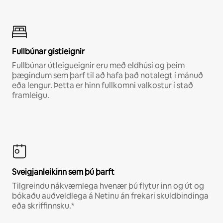
Fullbúnar gistieignir
Fullbúnar útleigueignir eru með eldhúsi og þeim
þægindum sem þarf til að hafa það notalegt í mánuð
eða lengur. Þetta er hinn fullkomni valkostur í stað
framleigu.
Sveigjanleikinn sem þú þarft
Tilgreindu nákvæmlega hvenær þú flytur inn og út og
bókaðu auðveldlega á Netinu án frekari skuldbindinga
eða skriffinnsku.*