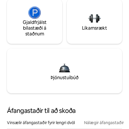
Gjaldfrjálst
bílastæði á
Líkamsrækt
staðnum
Þjónustuíbúð
Áfangastaðir til að skoða
Vinsælir áfangastaðir fyrir lengri dvöl
Nálægir áfangastaðir