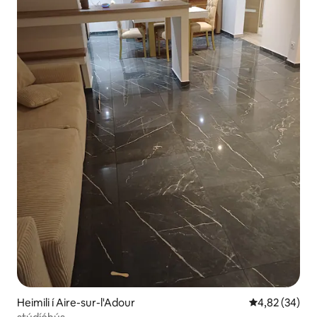
Heimili í Aire-sur-l'Adour
4,82 af 5 í m
4,82 (34)