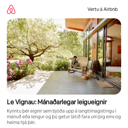
Stökkva
beint
Vertu á Airbnb
að
efni
Le Vignau: Mánaðarlegar leigueignir
Kynntu þér eignir sem bjóða upp á langtímagistingu í
mánuð eða lengur og þú getur látið fara um þig eins og
heima hjá þér.