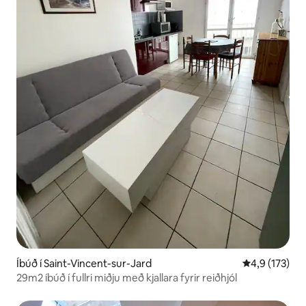
Íbúð í Saint-Vincent-sur-Jard
4,9 af 5 í me
4,9 (173)
29m2 íbúð í fullri miðju með kjallara fyrir reiðhjól