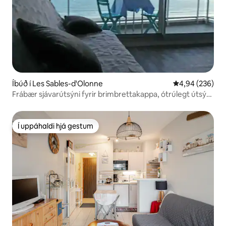
Íbúð í Les Sables-d'Olonne
4,94 af 5 í me
4,94 (236)
Frábær sjávarútsýni fyrir brimbrettakappa, ótrúlegt útsýni
yfir flóann og sandinn
Í uppáhaldi hjá gestum
Í uppáhaldi hjá gestum