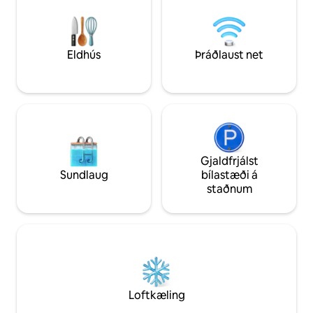
Gillo'bus 200 metra í burtu eða notað
aðgangur að hjólr
skutluna á sumrin. Staðsett í 1
skógargönguleiðu
klukkustundar fjarlægð frá Noirmoutiers,
Île d'Yeu og Nantes; 1,5 klukkustundar
fjarlægð frá Puy du Fou...
Eldhús
Þráðlaust net
Gjaldfrjálst
Sundlaug
bílastæði á
staðnum
Loftkæling