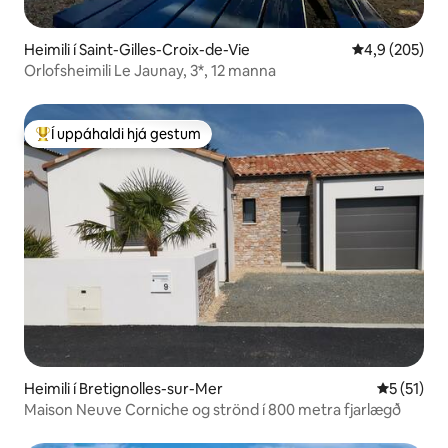
Heimili í Saint-Gilles-Croix-de-Vie
4,9 af 5 í me
4,9 (205)
Orlofsheimili Le Jaunay, 3*, 12 manna
Í uppáhaldi hjá gestum
Í mestu uppáhaldi hjá gestum
Heimili í Bretignolles-sur-Mer
5 af 5 í m
5 (51)
Maison Neuve Corniche og strönd í 800 metra fjarlægð