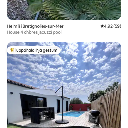
Heimili í Bretignolles-sur-Mer
4,92 af 5 í m
4,92 (59)
House 4 chbres jacuzzi pool
Í uppáhaldi hjá gestum
Í mestu uppáhaldi hjá gestum