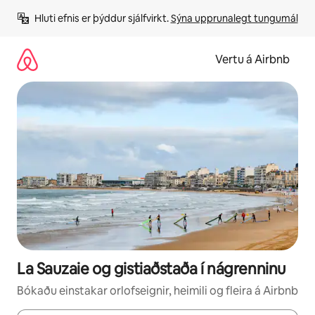
Stökkva
Hluti efnis er þýddur sjálfvirkt. 
Sýna upprunalegt tungumál
beint
að
efni
Vertu á Airbnb
La Sauzaie og gistiaðstaða í nágrenninu
Bókaðu einstakar orlofseignir, heimili og fleira á Airbnb