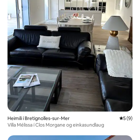
Heimili í Bretignolles-sur-Mer
5 af 5 í 
5 (9)
Villa Mélissa í Clos Morgane og einkasundlaug