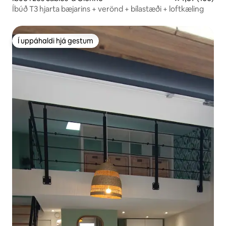
Íbúð T3 hjarta bæjarins + verönd + bílastæði + loftkæling
Í uppáhaldi hjá gestum
Í uppáhaldi hjá gestum