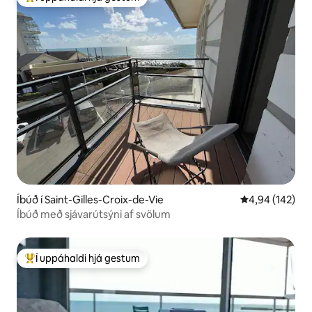
Í mestu uppáhaldi hjá gestum
Íbúð í Saint-Gilles-Croix-de-Vie
4,94 af 5 í me
4,94 (142)
Íbúð með sjávarútsýni af svölum
Í uppáhaldi hjá gestum
Í mestu uppáhaldi hjá gestum