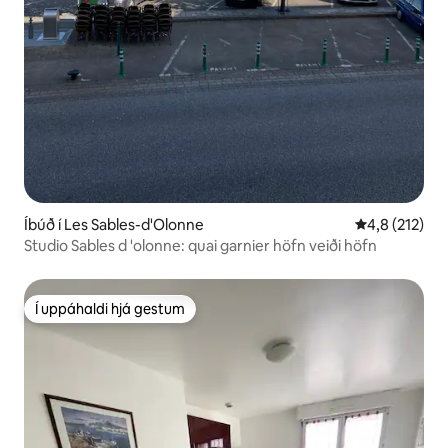
Íbúð í Les Sables-d'Olonne
4,8 af 5 í me
4,8 (212)
Studio Sables d 'olonne: quai garnier höfn veiði höfn
Í uppáhaldi hjá gestum
Í uppáhaldi hjá gestum