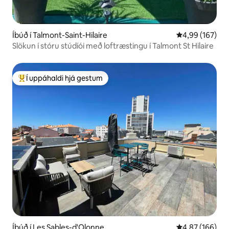
Íbúð í Talmont-Saint-Hilaire
4,99 af 5 í me
4,99 (167)
Slökun í stóru stúdíói með loftræstingu í Talmont St Hilaire
Í uppáhaldi hjá gestum
Í mestu uppáhaldi hjá gestum
Íbúð í Les Sables-d'Olonne
4,87 af 5 í me
4,87 (166)