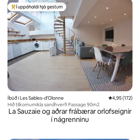
Í uppáhaldi hjá gestum
Í mestu uppáhaldi hjá gestum
Íbúð í Les Sables-d'Olonne
4,95 af 5 í me
4,95 (172)
Hið tilkomumikla sandhverfi Passage 90m2
La Sauzaie og aðrar frábærar orlofseignir
í nágrenninu