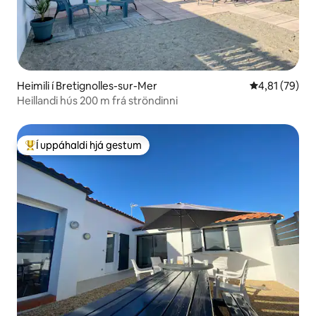
Heimili í Bretignolles-sur-Mer
4,81 af 5 í m
4,81 (79)
Heillandi hús 200 m frá ströndinni
Í uppáhaldi hjá gestum
Í mestu uppáhaldi hjá gestum