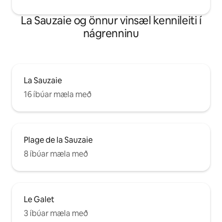
La Sauzaie og önnur vinsæl kennileiti í
nágrenninu
La Sauzaie
16 íbúar mæla með
Plage de la Sauzaie
8 íbúar mæla með
Le Galet
3 íbúar mæla með