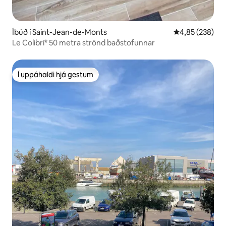
Íbúð í Saint-Jean-de-Monts
4,85 af 5 í me
4,85 (238)
Le Colibri* 50 metra strönd baðstofunnar
Í uppáhaldi hjá gestum
Í uppáhaldi hjá gestum