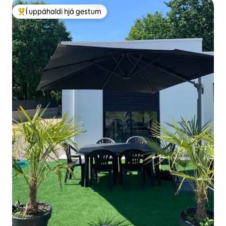
Í uppáhaldi hjá gestum
Í mestu uppáhaldi hjá gestum