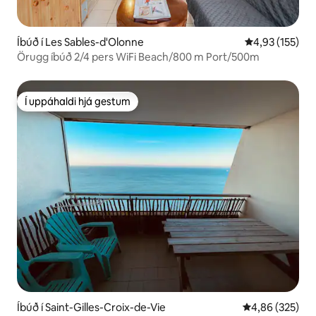
Íbúð í Les Sables-d'Olonne
4,93 af 5 í me
4,93 (155)
Örugg íbúð 2/4 pers WiFi Beach/800 m Port/500m
Í uppáhaldi hjá gestum
Í uppáhaldi hjá gestum
Íbúð í Saint-Gilles-Croix-de-Vie
4,86 af 5 í me
4,86 (325)