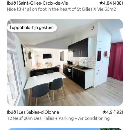
Íbúð í Saint-Gilles-Croix-de-Vie
4,84 af 5 í me
4,84 (438)
Nice t3 4* all on foot in the heart of St Gilles X Vie 63m2
Í uppáhaldi hjá gestum
Í uppáhaldi hjá gestum
Íbúð í Les Sables-d'Olonne
4,9 af 5 í me
4,9 (192)
T2 Neuf 20m Des Halles + Parking + Air conditioning