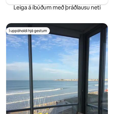
Leiga á íbúðum með þráðlausu neti
Í uppáhaldi hjá gestum
Í uppáhaldi hjá gestum