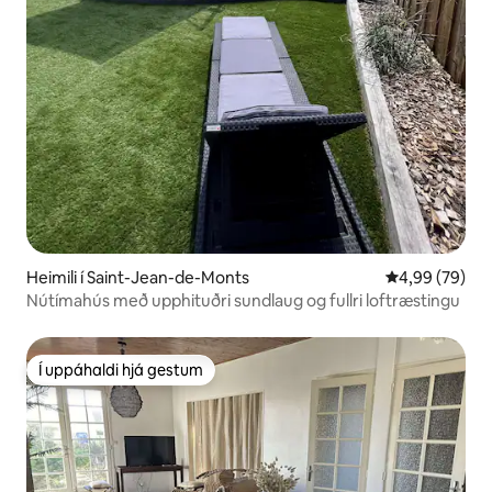
Heimili í Saint-Jean-de-Monts
4,99 af 5 í m
4,99 (79)
Nútímahús með upphituðri sundlaug og fullri loftræstingu
Í uppáhaldi hjá gestum
Í uppáhaldi hjá gestum