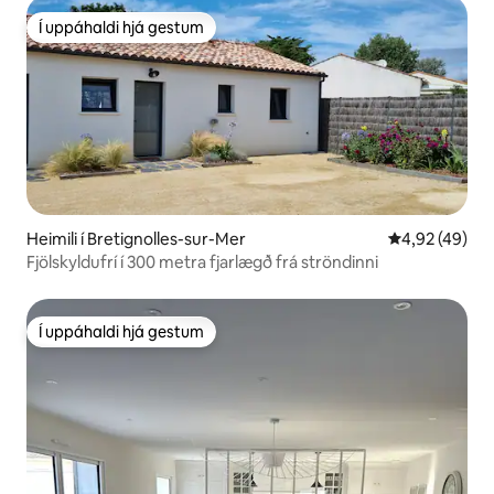
Í uppáhaldi hjá gestum
Í uppáhaldi hjá gestum
Heimili í Bretignolles-sur-Mer
4,92 af 5 í m
4,92 (49)
Fjölskyldufrí í 300 metra fjarlægð frá ströndinni
Í uppáhaldi hjá gestum
Í uppáhaldi hjá gestum