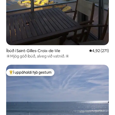
Íbúð í Saint-Gilles-Croix-de-Vie
4,92 af 5 í me
4,92 (271)
☀️Mjög góð íbúð, alveg við vatnið.☀️
Í uppáhaldi hjá gestum
Í mestu uppáhaldi hjá gestum