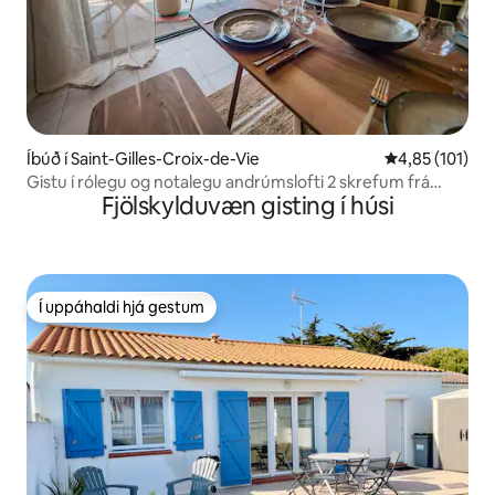
Íbúð í Saint-Gilles-Croix-de-Vie
4,85 af 5 í me
4,85 (101)
Gistu í rólegu og notalegu andrúmslofti 2 skrefum frá
Fjölskylduvæn gisting í húsi
sjónum.
Í uppáhaldi hjá gestum
Í uppáhaldi hjá gestum