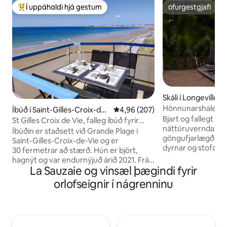
Í uppáhaldi hjá gestum
ofurgestgjafi
Í mestu uppáhaldi hjá gestum
ofurgestgjafi
Skáli í Longeville-
Hönnunarshale • 5
Íbúð í Saint-Gilles-Croix-de-
4,96 af 5 í meðaleinkunn, 207 u
4,96 (207)
ströndinni • Gufu
Bjart og fallegt vi
Vie
St Gilles Croix de Vie, falleg íbúð fyrir
náttúruverndarstö
fjóra
Íbúðin er staðsett við Grande Plage í
göngufjarlægð frá
Saint-Gilles-Croix-de-Vie og er
dyrnar og stofan f
30 fermetrar að stærð. Hún er björt,
á veröndina. Andað
hagnýt og var endurnýjuð árið 2021. Frá
furutrjánna og sof
La Sauzaie og vinsæl þægindi fyrir
tveimur veröndum hennar er frábært
öldnanna. Á meðan
víðáttumikill útsýni yfir hafið, höfnina og
orlofseignir í nágrenninu
eða sjónvarpsstof
ströndina. Þú ert með einkabílapláss og
fullorðnir dvalið 
kjallara. Þú getur farið í verslanirnar,
á veröndinni eða no
skemmtigarðinn, miðborgina og höfnina
baðherbergi • 4 stu
á innan við 10 mínútna göngufæri, tekið
Stórt eldhús og b