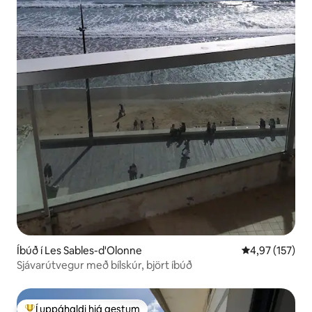
Íbúð í Les Sables-d'Olonne
4,97 af 5 í me
4,97 (157)
Sjávarútvegur með bílskúr, björt íbúð
Í uppáhaldi hjá gestum