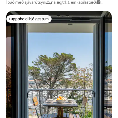
Íbúð með sjávarútsýni🌅,nálægt⛵️⚓️ einkabílastæði🅿️
+þráðlaust net
Í uppáhaldi hjá gestum
Í uppáhaldi hjá gestum