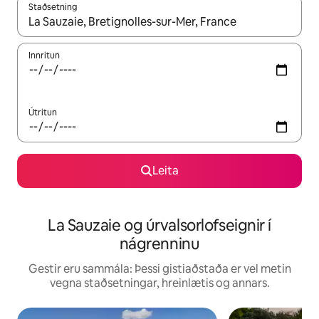
Staðsetning
Þegar niðurstöður liggja fyrir skaltu nota upp og niður örvalyk
Innritun
Útritun
Leita
La Sauzaie og úrvalsorlofseignir í
nágrenninu
Gestir eru sammála: Þessi gistiaðstaða er vel metin
vegna staðsetningar, hreinlætis og annars.