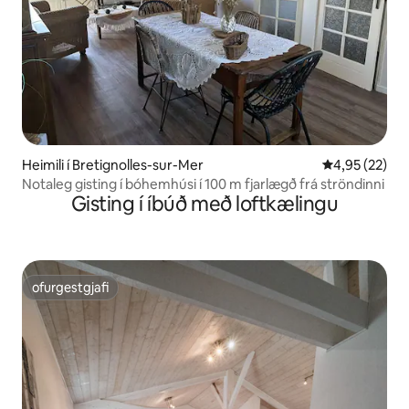
Heimili í Bretignolles-sur-Mer
4,95 af 5 í m
4,95 (22)
Notaleg gisting í bóhemhúsi í 100 m fjarlægð frá ströndinni
Gisting í íbúð með loftkælingu
ofurgestgjafi
ofurgestgjafi