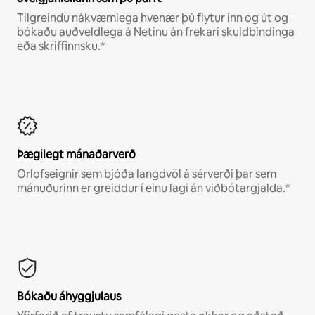
Tilgreindu nákvæmlega hvenær þú flytur inn og út og
bókaðu auðveldlega á Netinu án frekari skuldbindinga
eða skriffinnsku.*
Þægilegt mánaðarverð
Orlofseignir sem bjóða langdvöl á sérverði þar sem
mánuðurinn er greiddur í einu lagi án viðbótargjalda.*
Bókaðu áhyggjulaus