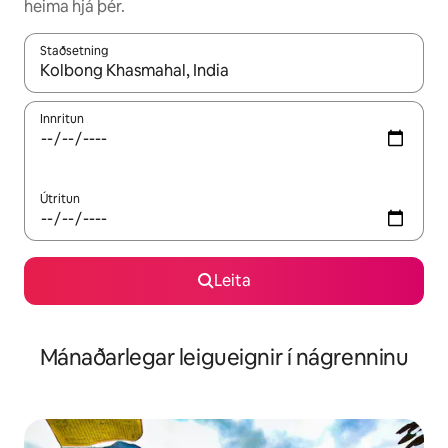
heima hjá þér.
Staðsetning
Þegar niðurstöður liggja fyrir skaltu nota upp og niður örvalyk
Innritun
Útritun
Leita
Mánaðarlegar leigueignir í nágrenninu