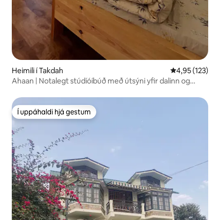
Heimili í Takdah
4,95 af 5 í me
4,95 (123)
Ahaan | Notalegt stúdíóíbúð með útsýni yfir dalinn og
svölum
Í uppáhaldi hjá gestum
Í uppáhaldi hjá gestum