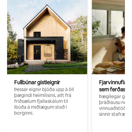
Fullbúnar gistieignir
Fjarvinnuflakk
sem ferðast v
Þessar eignir bjóða upp á öll
þægindi heimilisins, allt frá
Þægilegar gist
friðsælum fjallaskálum til
þráðlausu neti 
íbúða á miðlægum stað í
vinnuaðstöðu fy
borginni.
sinnir stafrænni