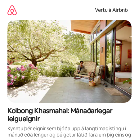
Stökkva
beint
Vertu á Airbnb
að
efni
Kolbong Khasmahal: Mánaðarlegar
leigueignir
Kynntu þér eignir sem bjóða upp á langtímagistingu í
mánuð eða lengur og þú getur látið fara um þig eins og