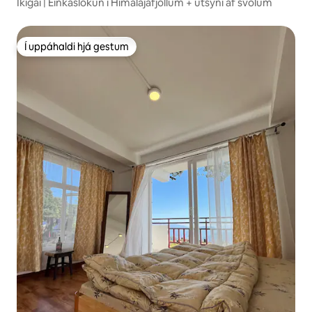
Ikigai | Einkaslökun í Himalajafjöllum + útsýni af svölum
Í uppáhaldi hjá gestum
Í uppáhaldi hjá gestum