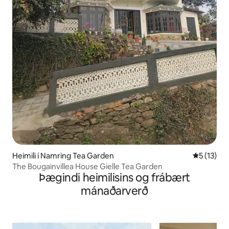
Heimili í Namring Tea Garden
5 af 5 í m
5 (13)
The Bougainvillea House Gielle Tea Garden
Þægindi heimilisins og frábært
mánaðarverð