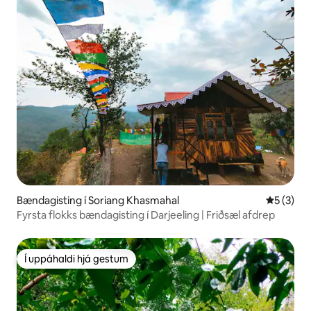
Bændagisting í Soriang Khasmahal
5 af 5 í 
5 (3)
Fyrsta flokks bændagisting í Darjeeling | Friðsæl afdrep
Í uppáhaldi hjá gestum
Í uppáhaldi hjá gestum