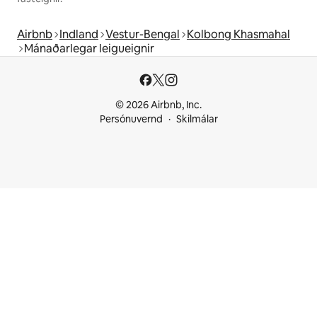
Airbnb
Indland
Vestur-Bengal
Kolbong Khasmahal
Mánaðarlegar leigueignir
© 2026 Airbnb, Inc.
Persónuvernd
Skilmálar