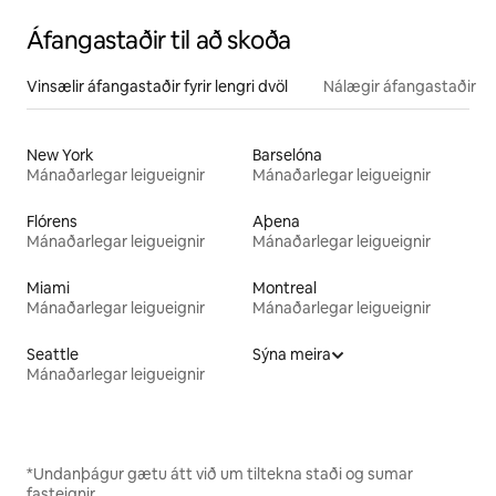
Áfangastaðir til að skoða
Vinsælir áfangastaðir fyrir lengri dvöl
Nálægir áfangastaðir
New York
Barselóna
Mánaðarlegar leigueignir
Mánaðarlegar leigueignir
Flórens
Aþena
Mánaðarlegar leigueignir
Mánaðarlegar leigueignir
Miami
Montreal
Mánaðarlegar leigueignir
Mánaðarlegar leigueignir
Seattle
Sýna meira
Mánaðarlegar leigueignir
*Undanþágur gætu átt við um tiltekna staði og sumar
fasteignir.