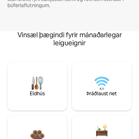
búferlaflutningum.
Vinsæl þægindi fyrir mánaðarlegar
leigueignir
Eldhús
Þráðlaust net