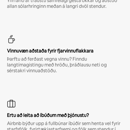
Yfirfarið af traustu samfélagi gesta okkar og aðstoð
allan sólarhringinn meðan á langri dvöl stendur.
Vinnuvæn aðstaða fyrir fjarvinnuflakkara
Þarftu að ferðast vegna vinnu? Finndu
langtímagistingu með hröðu, þráðlausu neti og
sérstakri vinnuaðstöðu.
Ertu að leita að íbúðum með þjónustu?
Airbnb býður upp á fullbúnar íbúðir sem henta vel fyrir
starfsfólk, fyrirtækjastarfsemi og fólk sem stendur í