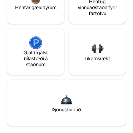
Hentug
Hentar gæludýrum
vinnuaðstaða fyrir
fartölvu
Gjaldfrjálst
bílastæði á
Líkamsrækt
staðnum
Þjónustuíbúð