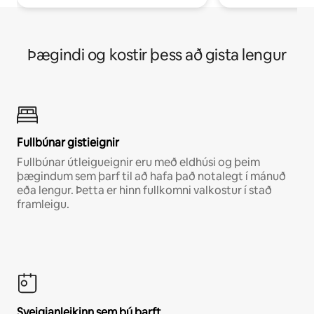
Þægindi og kostir þess að gista lengur
Fullbúnar gistieignir
Fullbúnar útleigueignir eru með eldhúsi og þeim
þægindum sem þarf til að hafa það notalegt í mánuð
eða lengur. Þetta er hinn fullkomni valkostur í stað
framleigu.
Sveigjanleikinn sem þú þarft