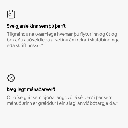
Sveigjanleikinn sem þú þarft
Tilgreindu nákvæmlega hvenær þú flytur inn og út og
bókaðu auðveldlega á Netinu án frekari skuldbindinga
eða skriffinnsku.*
Þægilegt mánaðarverð
Orlofseignir sem bjóða langdvöl á sérverði þar sem
mánuðurinn er greiddur í einu lagi án viðbótargjalda.*