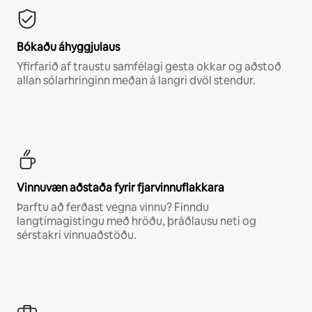
Bókaðu áhyggjulaus
Yfirfarið af traustu samfélagi gesta okkar og aðstoð
allan sólarhringinn meðan á langri dvöl stendur.
Vinnuvæn aðstaða fyrir fjarvinnuflakkara
Þarftu að ferðast vegna vinnu? Finndu
langtímagistingu með hröðu, þráðlausu neti og
sérstakri vinnuaðstöðu.