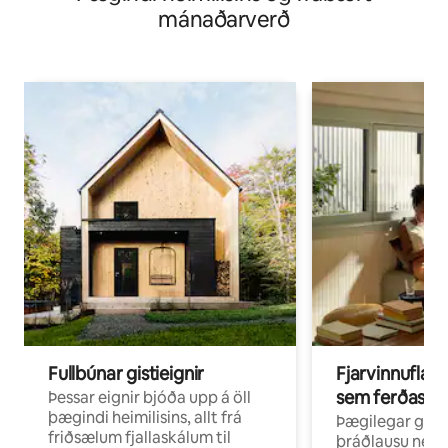
mánaðarverð
Fullbúnar gistieignir
Fjarvinnuflakk
sem ferðast v
Þessar eignir bjóða upp á öll
þægindi heimilisins, allt frá
Þægilegar gist
friðsælum fjallaskálum til
þráðlausu neti 