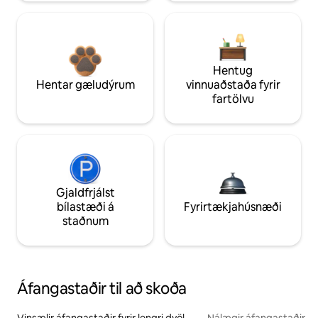
Hentug
Hentar gæludýrum
vinnuaðstaða fyrir
fartölvu
Gjaldfrjálst
bílastæði á
Fyrirtækjahúsnæði
staðnum
Áfangastaðir til að skoða
Vinsælir áfangastaðir fyrir lengri dvöl
Nálægir áfangastaðir