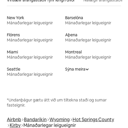
New York
Barselóna
Mánaðarlegar leigueignir
Mánaðarlegar leigueignir
Flórens
Aþena
Mánaðarlegar leigueignir
Mánaðarlegar leigueignir
Miami
Montreal
Mánaðarlegar leigueignir
Mánaðarlegar leigueignir
Seattle
Sýna meira
Mánaðarlegar leigueignir
*Undanþágur gætu átt við um tiltekna staði og sumar
fasteignir.
Airbnb
Bandaríkin
Wyoming
Hot Springs County
Kirby
Mánaðarlegar leigueignir