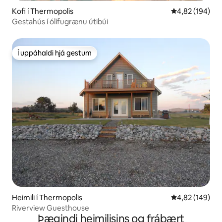
Kofi í Thermopolis
4,82 af 5 í me
4,82 (194)
Gestahús í ólífugrænu útibúi
Í uppáhaldi hjá gestum
Í uppáhaldi hjá gestum
Heimili í Thermopolis
4,82 af 5 í me
4,82 (149)
Riverview Guesthouse
Þægindi heimilisins og frábært