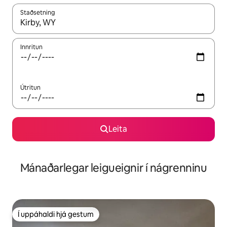
Staðsetning
Þegar niðurstöður liggja fyrir skaltu nota upp og niður örvalyk
Innritun
Útritun
Leita
Mánaðarlegar leigueignir í nágrenninu
Í uppáhaldi hjá gestum
Í uppáhaldi hjá gestum