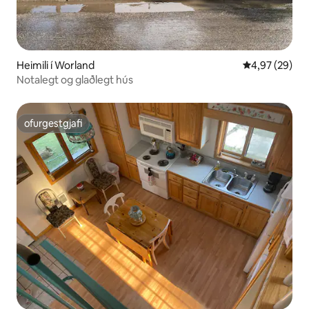
Heimili í Worland
4,97 af 5 í m
4,97 (29)
Notalegt og glaðlegt hús
ofurgestgjafi
ofurgestgjafi