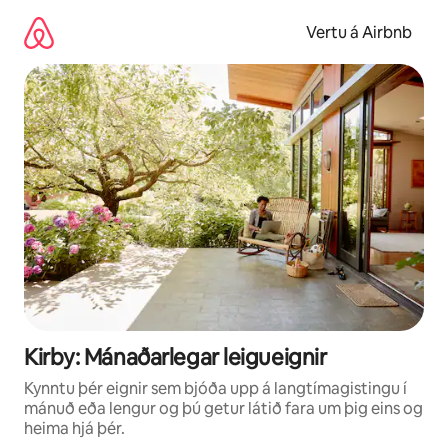
Stökkva
beint
Vertu á Airbnb
að
efni
Kirby: Mánaðarlegar leigueignir
Kynntu þér eignir sem bjóða upp á langtímagistingu í
mánuð eða lengur og þú getur látið fara um þig eins og
heima hjá þér.