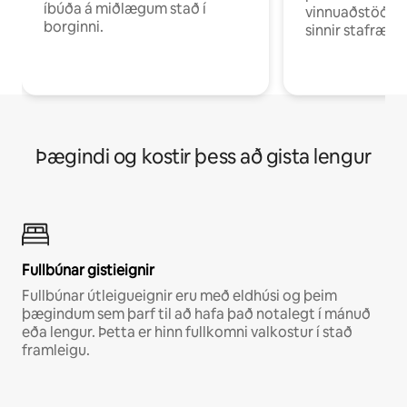
íbúða á miðlægum stað í
vinnuaðstöðu fy
borginni.
sinnir stafrænni
Þægindi og kostir þess að gista lengur
Fullbúnar gistieignir
Fullbúnar útleigueignir eru með eldhúsi og þeim
þægindum sem þarf til að hafa það notalegt í mánuð
eða lengur. Þetta er hinn fullkomni valkostur í stað
framleigu.