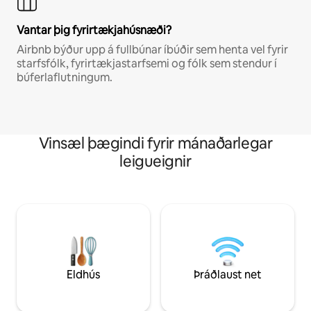
Vantar þig fyrirtækjahúsnæði?
Airbnb býður upp á fullbúnar íbúðir sem henta vel fyrir
starfsfólk, fyrirtækjastarfsemi og fólk sem stendur í
búferlaflutningum.
Vinsæl þægindi fyrir mánaðarlegar
leigueignir
Eldhús
Þráðlaust net