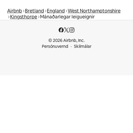
Airbnb
Bretland
England
West Northamptonshire
Kingsthorpe
Mánaðarlegar leigueignir
© 2026 Airbnb, Inc.
Persónuvernd
Skilmálar