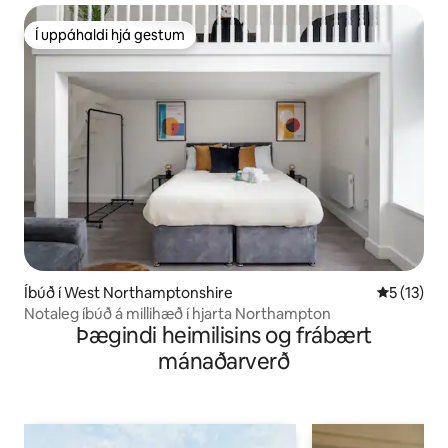
Í uppáhaldi hjá gestum
Í uppáhaldi hjá gestum
Íbúð í West Northamptonshire
5 af 5 í m
5 (13)
Notaleg íbúð á millihæð í hjarta Northampton
Þægindi heimilisins og frábært
mánaðarverð