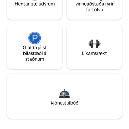
Hentar gæludýrum
vinnuaðstaða fyrir
fartölvu
Gjaldfrjálst
bílastæði á
Líkamsrækt
staðnum
Þjónustuíbúð