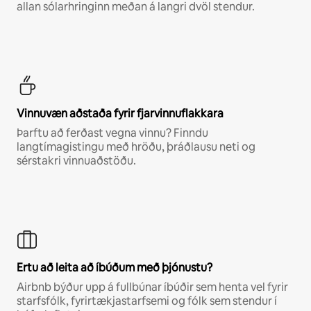
allan sólarhringinn meðan á langri dvöl stendur.
Vinnuvæn aðstaða fyrir fjarvinnuflakkara
Þarftu að ferðast vegna vinnu? Finndu
langtímagistingu með hröðu, þráðlausu neti og
sérstakri vinnuaðstöðu.
Ertu að leita að íbúðum með þjónustu?
Airbnb býður upp á fullbúnar íbúðir sem henta vel fyrir
starfsfólk, fyrirtækjastarfsemi og fólk sem stendur í