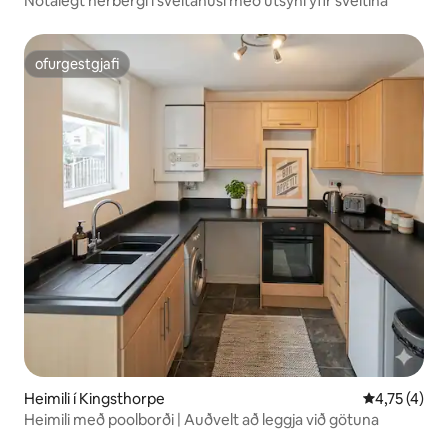
Notalegt herbergi í sveitahúsi með útsýni yfir sveitina
ofurgestgjafi
ofurgestgjafi
Heimili í Kingsthorpe
4,75 af 5 í 
4,75 (4)
Heimili með poolborði | Auðvelt að leggja við götuna