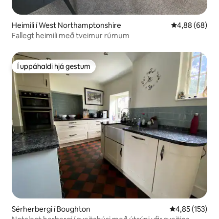
Heimili í West Northamptonshire
4,88 af 5 í m
4,88 (68)
Fallegt heimili með tveimur rúmum
Í uppáhaldi hjá gestum
Í uppáhaldi hjá gestum
Sérherbergi í Boughton
4,85 af 5 í me
4,85 (153)