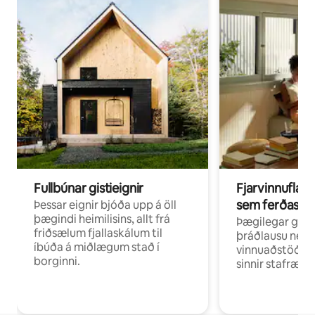
Fullbúnar gistieignir
Fjarvinnuflakk
sem ferðast v
Þessar eignir bjóða upp á öll
þægindi heimilisins, allt frá
Þægilegar gist
friðsælum fjallaskálum til
þráðlausu neti 
íbúða á miðlægum stað í
vinnuaðstöðu fy
borginni.
sinnir stafrænni