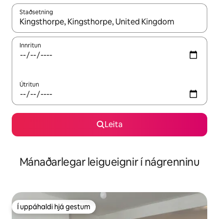
Staðsetning
Þegar niðurstöður liggja fyrir skaltu nota upp og niður örvalyk
Innritun
Útritun
Leita
Mánaðarlegar leigueignir í nágrenninu
Í uppáhaldi hjá gestum
Í uppáhaldi hjá gestum