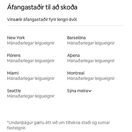
Áfangastaðir til að skoða
Vinsælir áfangastaðir fyrir lengri dvöl
New York
Barselóna
Mánaðarlegar leigueignir
Mánaðarlegar leigueignir
Flórens
Aþena
Mánaðarlegar leigueignir
Mánaðarlegar leigueignir
Miami
Montreal
Mánaðarlegar leigueignir
Mánaðarlegar leigueignir
Seattle
Sýna meira
Mánaðarlegar leigueignir
*Undanþágur gætu átt við um tiltekna staði og sumar
fasteignir.