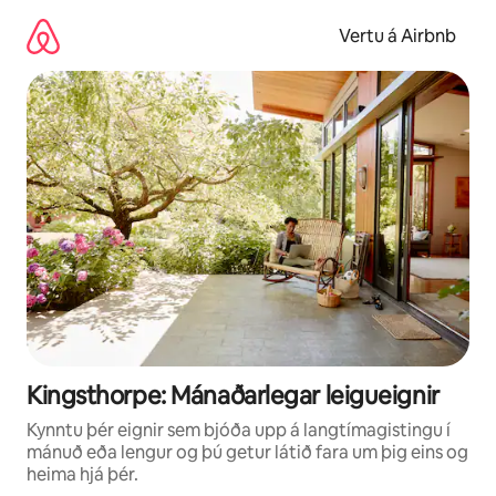
Stökkva
beint
Vertu á Airbnb
að
efni
Kingsthorpe: Mánaðarlegar leigueignir
Kynntu þér eignir sem bjóða upp á langtímagistingu í
mánuð eða lengur og þú getur látið fara um þig eins og
heima hjá þér.