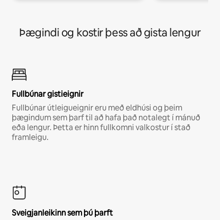
Þægindi og kostir þess að gista lengur
Fullbúnar gistieignir
Fullbúnar útleigueignir eru með eldhúsi og þeim
þægindum sem þarf til að hafa það notalegt í mánuð
eða lengur. Þetta er hinn fullkomni valkostur í stað
framleigu.
Sveigjanleikinn sem þú þarft