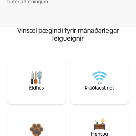
búferlaflutningum.
Vinsæl þægindi fyrir mánaðarlegar
leigueignir
Eldhús
Þráðlaust net
Hentug