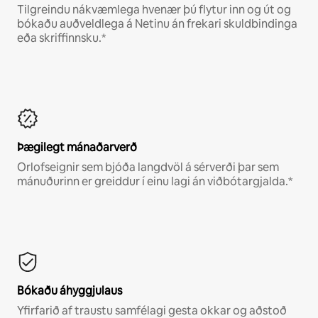
Tilgreindu nákvæmlega hvenær þú flytur inn og út og
bókaðu auðveldlega á Netinu án frekari skuldbindinga
eða skriffinnsku.*
Þægilegt mánaðarverð
Orlofseignir sem bjóða langdvöl á sérverði þar sem
mánuðurinn er greiddur í einu lagi án viðbótargjalda.*
Bókaðu áhyggjulaus
Yfirfarið af traustu samfélagi gesta okkar og aðstoð