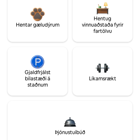
Hentug
Hentar gæludýrum
vinnuaðstaða fyrir
fartölvu
Gjaldfrjálst
bílastæði á
Líkamsrækt
staðnum
Þjónustuíbúð