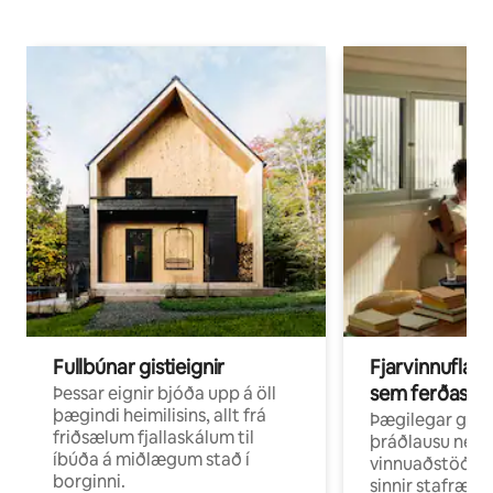
Fullbúnar gistieignir
Fjarvinnuflakk
sem ferðast v
Þessar eignir bjóða upp á öll
þægindi heimilisins, allt frá
Þægilegar gist
friðsælum fjallaskálum til
þráðlausu neti 
íbúða á miðlægum stað í
vinnuaðstöðu fy
borginni.
sinnir stafrænni