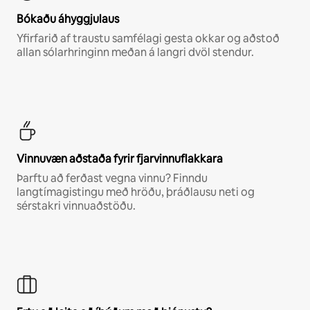
Bókaðu áhyggjulaus
Yfirfarið af traustu samfélagi gesta okkar og aðstoð
allan sólarhringinn meðan á langri dvöl stendur.
Vinnuvæn aðstaða fyrir fjarvinnuflakkara
Þarftu að ferðast vegna vinnu? Finndu
langtímagistingu með hröðu, þráðlausu neti og
sérstakri vinnuaðstöðu.