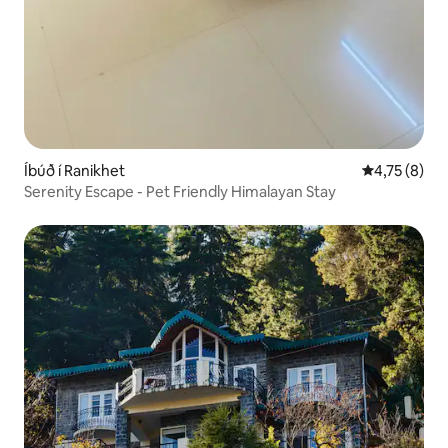
Íbúð í Ranikhet
4,75 af 5 í 
4,75 (8)
Serenity Escape - Pet Friendly Himalayan Stay