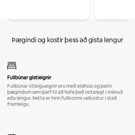
Þægindi og kostir þess að gista lengur
Fullbúnar gistieignir
Fullbúnar útleigueignir eru með eldhúsi og þeim
þægindum sem þarf til að hafa það notalegt í mánuð
eða lengur. Þetta er hinn fullkomni valkostur í stað
framleigu.