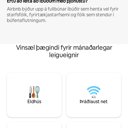
Ertu að leita að íbúðum með þjónustu?
Airbnb býður upp á fullbúnar íbúðir sem henta vel fyrir
starfsfólk, fyrirtækjastarfsemi og fólk sem stendur í
búferlaflutningum.
Vinsæl þægindi fyrir mánaðarlegar
leigueignir
Eldhús
Þráðlaust net