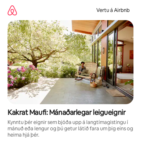
Stökkva
beint
Vertu á Airbnb
að
efni
Kakrat Maufi: Mánaðarlegar leigueignir
Kynntu þér eignir sem bjóða upp á langtímagistingu í
mánuð eða lengur og þú getur látið fara um þig eins og
heima hjá þér.