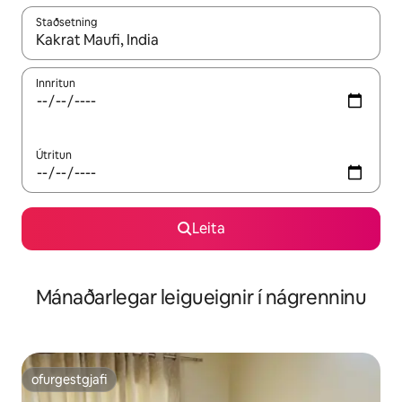
Staðsetning
Þegar niðurstöður liggja fyrir skaltu nota upp og niður örvalyk
Innritun
Útritun
Leita
Mánaðarlegar leigueignir í nágrenninu
ofurgestgjafi
ofurgestgjafi