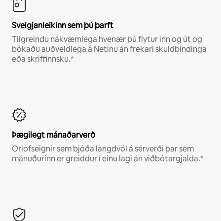
Sveigjanleikinn sem þú þarft
Tilgreindu nákvæmlega hvenær þú flytur inn og út og
bókaðu auðveldlega á Netinu án frekari skuldbindinga
eða skriffinnsku.*
Þægilegt mánaðarverð
Orlofseignir sem bjóða langdvöl á sérverði þar sem
mánuðurinn er greiddur í einu lagi án viðbótargjalda.*