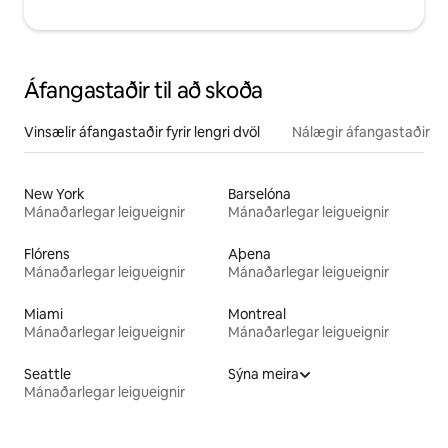
Áfangastaðir til að skoða
Vinsælir áfangastaðir fyrir lengri dvöl
Nálægir áfangastaðir
New York
Barselóna
Mánaðarlegar leigueignir
Mánaðarlegar leigueignir
Flórens
Aþena
Mánaðarlegar leigueignir
Mánaðarlegar leigueignir
Miami
Montreal
Mánaðarlegar leigueignir
Mánaðarlegar leigueignir
Seattle
Sýna meira
Mánaðarlegar leigueignir