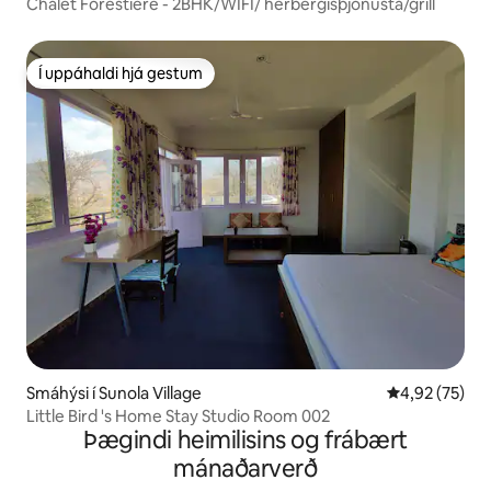
Chalet Forestiere - 2BHK/WIFI/ herbergisþjónusta/grill
Í uppáhaldi hjá gestum
Í uppáhaldi hjá gestum
Smáhýsi í Sunola Village
4,92 af 5 í m
4,92 (75)
Little Bird 's Home Stay Studio Room 002
Þægindi heimilisins og frábært
mánaðarverð