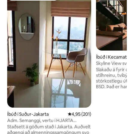
Íbúð í Kecamatan
Skyline View svíta 
Slakaðu á fyrir ofa
stílhreinu, tvíbýli
stórkostlegu útsýni
BSD. Það er hanna
nútímalegum blæ og
vinnuferðir, heimili
Staðsett í hjarta B
TerasKota og í no
Íbúð í Suður-Jakarta
4,95 af 5 í meðaleinkunn, 201 u
4,95 (201)
fjarlægð frá AEON
Adm. Semanggi, vertu í HJARTA
ICE BSD. Njóttu 50
BORGARINNAR
snjallsjónvarps, e
Staðsett á góðum stað í Jakarta. Auðvelt
að sundlaug í Óly
aðgengi að almenningssamgöngum svo