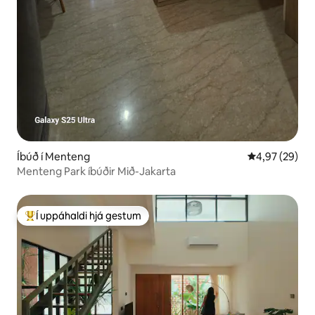
Íbúð í Menteng
4,97 af 5 í m
4,97 (29)
Menteng Park íbúðir Mið-Jakarta
Í uppáhaldi hjá gestum
Í mestu uppáhaldi hjá gestum