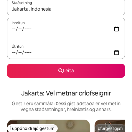
Staðsetning
Þegar niðurstöður liggja fyrir skaltu nota upp og niður örvalyk
Innritun
Útritun
Leita
Jakarta: Vel metnar orlofseignir
Gestir eru sammála: Þessi gistiaðstaða er vel metin
vegna staðsetningar, hreinlætis og annars.
Í uppáhaldi hjá gestum
ofurgestgjafi
Í uppáhaldi hjá gestum
ofurgestgjafi