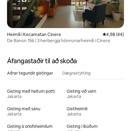
Heimili í Kecamatan Cinere
4,98 af 5 í m
4,98 (44)
De Banon 156 | 3 herbergja hönnunarheimili í Cinere
Áfangastaðir til að skoða
Aðrar tegundir gistingar
Dægrastytting
Gisting með heitum potti
Gisting við vatn
Jakarta
Jakarta
Gisting með sánu
Gistiheimili
Jakarta
Jakarta
Gisting á orlofsheimilum
Gisting í íbúðum