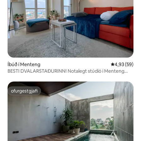
Íbúð í Menteng
4,93 af 5 í m
4,93 (59)
BESTI DVALARSTAÐURINN! Notalegt stúdíó í Menteng
Park.
ofurgestgjafi
ofurgestgjafi