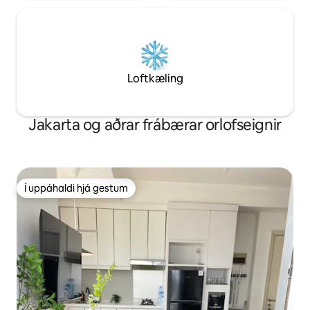
Loftkæling
Jakarta og aðrar frábærar orlofseignir
Í uppáhaldi hjá gestum
Í uppáhaldi hjá gestum