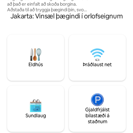
líkamsræktaraðstöð
að það er einfalt að skoða borgina.
minnimarkaði og þ
Aðstaða til að tryggja þægindi þín, svo
Jakarta: Vinsæl þægindi í orlofseignum
sólarlag og borgarl
sem sundlaug, líkamsræktarstöð,
veitingastaðir, þvottahús, snyrtistofa,
heilsugæslustöð, tannlæknir, apótek,
minnimarkaður, hraðbanki, Grab-skápur,
Pizza Hut... Þægindi fyrir eldhús og
baðherbergi. Heitur og kaldur
vatnsskammtari. Háhraða þráðlaust net
og kapalsjónvarp. Staðsetning nálægt
SCBD-svæðinu með
Eldhús
Þráðlaust net
eftirlitsmyndavélum. Göngufæri frá
Lotte Mall og nokkrum öðrum
verslunarmiðstöðvum. Njóttu fallegs
útsýnis yfir borgina.
Gjaldfrjálst
Sundlaug
bílastæði á
staðnum