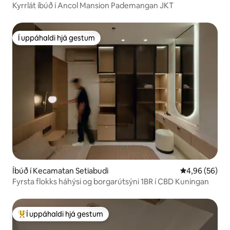
Kyrrlát íbúð í Ancol Mansion Pademangan JKT
Í uppáhaldi hjá gestum
Í uppáhaldi hjá gestum
Íbúð í Kecamatan Setiabudi
4,96 af 5 í m
4,96 (56)
Fyrsta flokks háhýsi og borgarútsýni 1BR í CBD Kuningan
Í uppáhaldi hjá gestum
Í mestu uppáhaldi hjá gestum