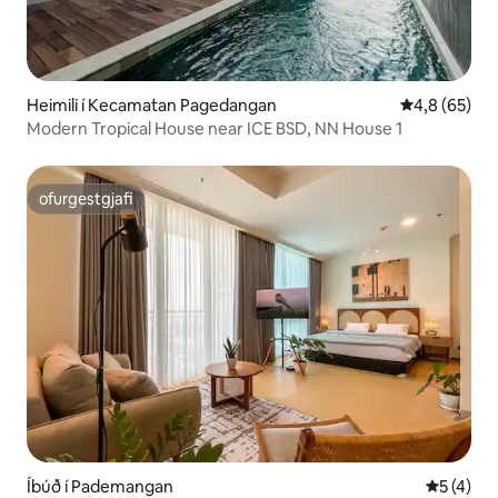
Heimili í Kecamatan Pagedangan
4,8 af 5 í m
4,8 (65)
Modern Tropical House near ICE BSD, NN House 1
ofurgestgjafi
ofurgestgjafi
Íbúð í Pademangan
5 af 5 í 
5 (4)