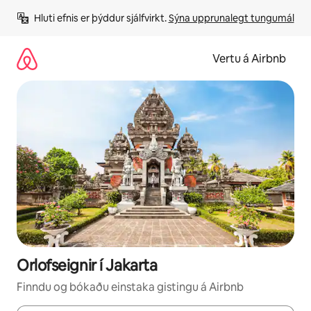
Stökkva
Hluti efnis er þýddur sjálfvirkt. 
Sýna upprunalegt tungumál
beint
að
efni
Vertu á Airbnb
Orlofseignir í Jakarta
Finndu og bókaðu einstaka gistingu á Airbnb