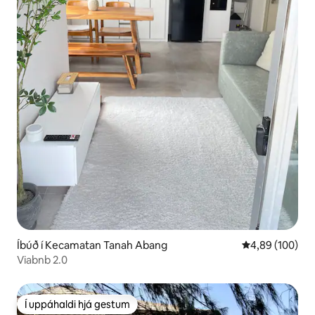
Íbúð í Kecamatan Tanah Abang
4,89 af 5 í me
4,89 (100)
Viabnb 2.0
Í uppáhaldi hjá gestum
Í uppáhaldi hjá gestum