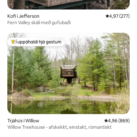
Kofi í Jefferson
4,97 af 5 í me
4,97 (277)
Fern Valley skáli með gufubaði
Í uppáhaldi hjá gestum
Í mestu uppáhaldi hjá gestum
Trjáhús í Willow
4,96 af 5 í með
4,96 (869)
Willow Treehouse - afskekkt, einstakt, rómantískt