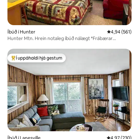
Íbúð í Hunter
4,94 af 5 í me
4,94 (561)
Hunter Mtn. Hrein notaleg íbúð nálægt *Frábærar
umsagnir*
Í uppáhaldi hjá gestum
Í mestu uppáhaldi hjá gestum
Íbúð í Lanesville
4,97 af 5 í me
4,97 (230)