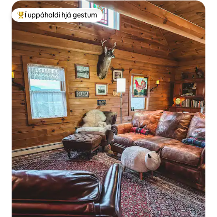
Í uppáhaldi hjá gestum
Í mestu uppáhaldi hjá gestum