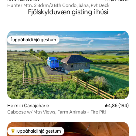
Hunter Mtn. 2 Bdrm/2 Bth Condo, Sána, Pvt Deck
Fjölskylduvæn gisting í húsi
Í uppáhaldi hjá gestum
Í uppáhaldi hjá gestum
Heimili í Canajoharie
4,86 af 5 í me
4,86 (194)
Caboose w/ Mtn Views, Farm Animals + Fire Pit!
Í uppáhaldi hjá gestum
Í mestu uppáhaldi hjá gestum