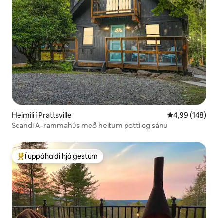
Heimili í Prattsville
4,99 af 5 í me
4,99 (148)
Scandi A-rammahús með heitum potti og sánu
Í uppáhaldi hjá gestum
Í mestu uppáhaldi hjá gestum