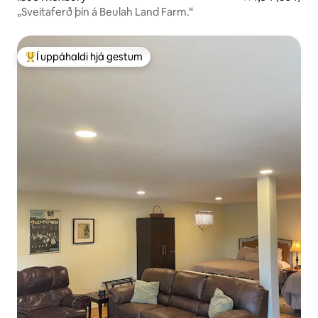
„Sveitaferð þín á Beulah Land Farm.“
Í uppáhaldi hjá gestum
Í mestu uppáhaldi hjá gestum