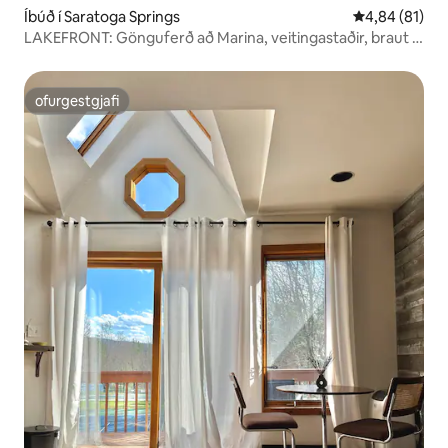
Íbúð í Saratoga Springs
4,84 af 5 í m
4,84 (81)
LAKEFRONT: Gönguferð að Marina, veitingastaðir, braut í
nágrenninu
ofurgestgjafi
ofurgestgjafi