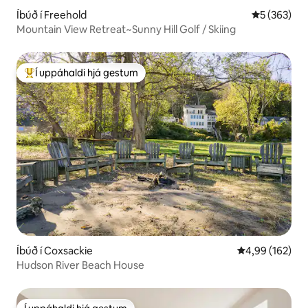
Íbúð í Freehold
5 af 5 í me
5 (363)
Mountain View Retreat~Sunny Hill Golf / Skiing
Í uppáhaldi hjá gestum
Í mestu uppáhaldi hjá gestum
Íbúð í Coxsackie
4,99 af 5 í me
4,99 (162)
Hudson River Beach House