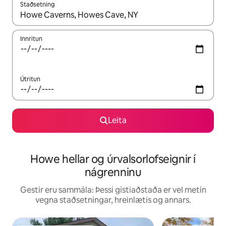
Staðsetning
Þegar niðurstöður liggja fyrir skaltu nota upp og niður örvalyk
Innritun
Útritun
Leita
Howe hellar og úrvalsorlofseignir í
nágrenninu
Gestir eru sammála: Þessi gistiaðstaða er vel metin
vegna staðsetningar, hreinlætis og annars.