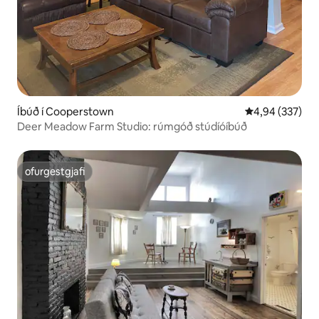
Íbúð í Cooperstown
4,94 af 5 í me
4,94 (337)
Deer Meadow Farm Studio: rúmgóð stúdíóíbúð
ofurgestgjafi
ofurgestgjafi