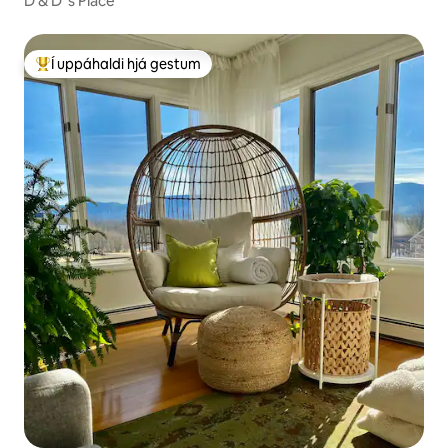
D & D 's Place
Í uppáhaldi hjá gestum
Í mestu uppáhaldi hjá gestum