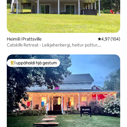
Heimili í Prattsville
4,97 af 5 í me
4,97 (104)
Catskills Retreat - Leikjaherbergi, heitur pottur,
hleðslutæki fyrir rafbíl
Í uppáhaldi hjá gestum
Í mestu uppáhaldi hjá gestum