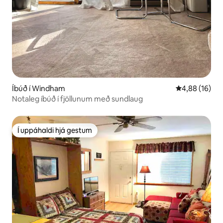
Íbúð í Windham
4,88 af 5 í m
4,88 (16)
Notaleg íbúð í fjöllunum með sundlaug
Í uppáhaldi hjá gestum
Í uppáhaldi hjá gestum