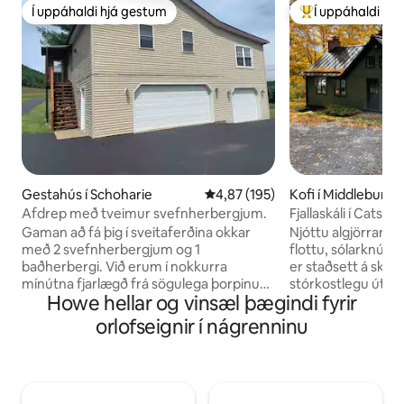
Í uppáhaldi hjá gestum
Í uppáhaldi hj
Í uppáhaldi hjá gestum
Í mestu uppáhald
Gestahús í Schoharie
4,87 af 5 í meðaleinkunn, 195 u
4,87 (195)
Kofi í Middleburgh
Afdrep með tveimur svefnherbergjum.
Fjallaskáli í Catskil
þaksljó
Gaman að fá þig í sveitaferðina okkar
Njóttu algjörrar fr
með 2 svefnherbergjum og 1
flottu, sólarknúna
baðherbergi. Við erum í nokkurra
er staðsett á sk
mínútna fjarlægð frá sögulega þorpinu
stórkostlegu útsýni 
Howe hellar og vinsæl þægindi fyrir
Schoharie og í 45 mínútna fjarlægð frá
er með 16 þakglugg
höfuðborgarsvæðinu og Cooperstown.
stjörnuskoðunar í
orlofseignir í nágrenninu
Við bjóðum upp á fallegt útsýni, aðgang
njóta notalegs og f
að grasflöt í kringum bnb-loftið, sæti fyrir
gleyma erilsömu líf
utan og bílastæði (tveir bílar). Loftið
aftur fallegri náttúru. Á
okkar er fullt af handklæðum,
staðsetning fyrir ævintýri: S
rúmfötum, snyrtivörum, hárþurrku,
til Windham-fjalls Gönguferðir: 7