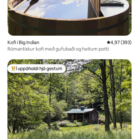
Kofi í Big Indian
4,97 af 5 í me
4,97 (393)
Rómantískur kofi með gufubaði og heitum potti
Í uppáhaldi hjá gestum
Í mestu uppáhaldi hjá gestum