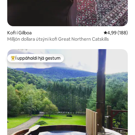
Kofi í Gilboa
4,99 af 5 í me
4,99 (188)
Milljón dollara útsýni kofi Great Northern Catskills
Í uppáhaldi hjá gestum
Í mestu uppáhaldi hjá gestum