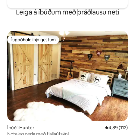
Leiga á íbúðum með þráðlausu neti
Í uppáhaldi hjá gestum
Í uppáhaldi hjá gestum
Íbúð í Hunter
4,89 af 5 í me
4,89 (112)
Notaleg perla með fjallaútsýni