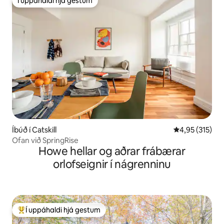
Í uppáhaldi hjá gestum
Í uppáhaldi hjá gestum
Íbúð í Catskill
4,95 af 5 í me
4,95 (315)
Ofan við SpringRise
Howe hellar og aðrar frábærar
orlofseignir í nágrenninu
Í uppáhaldi hjá gestum
Í mestu uppáhaldi hjá gestum