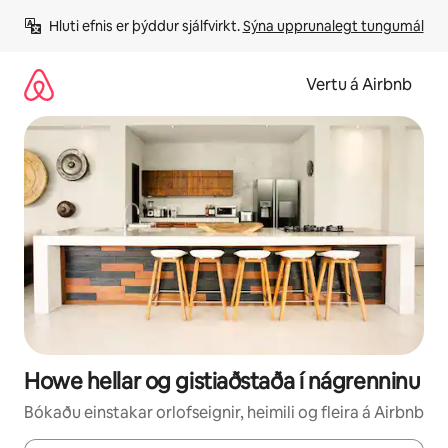
Stökkva
Hluti efnis er þýddur sjálfvirkt. 
Sýna upprunalegt tungumál
beint
að
efni
Vertu á Airbnb
Howe hellar og gistiaðstaða í nágrenninu
Bókaðu einstakar orlofseignir, heimili og fleira á Airbnb