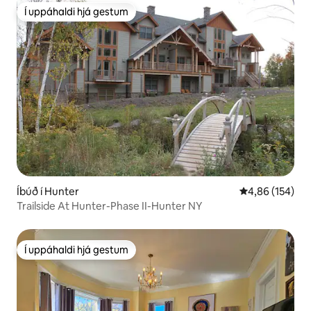
Í uppáhaldi hjá gestum
Í uppáhaldi hjá gestum
Íbúð í Hunter
4,86 af 5 í me
4,86 (154)
Trailside At Hunter-Phase II-Hunter NY
Í uppáhaldi hjá gestum
Í uppáhaldi hjá gestum