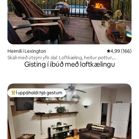
Heimili í Lexington
4,99 af 5 í me
4,99 (166)
Skáli með útsýni yfir dal: Loftkæling, heitur pottur,
Gisting í íbúð með loftkælingu
eldstæði, leikir
Í uppáhaldi hjá gestum
Í mestu uppáhaldi hjá gestum