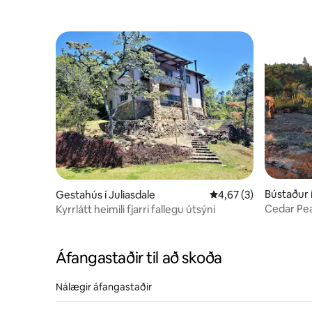
Bústaður 
Gestahús í Juliasdale
4,67 af 5 í meðaleink
4,67 (3)
Cedar Pe
Kyrrlátt heimili fjarri fallegu útsýni
Áfangastaðir til að skoða
Nálægir áfangastaðir