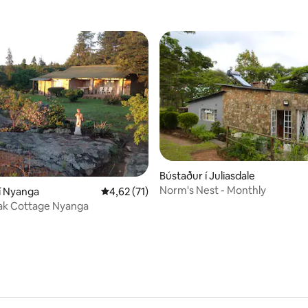
Bústaður í Juliasdale
Norm's Nest - Monthly
í Nyanga
4,62 af 5 í meðaleinkunn, 71 umsagnir
4,62 (71)
unn, 3 umsagnir
ak Cottage Nyanga