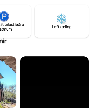
og stóru kvöldverðarborði.
síðan á
lst bílastæði á
Loftkæling
taðnum
nir