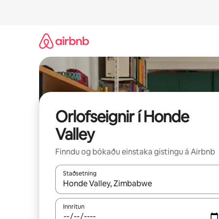
Stökkva
beint
að
efni
Orlofseignir í Honde
Valley
Finndu og bókaðu einstaka gistingu á Airbnb
Staðsetning
Þegar niðurstöður liggja fyrir skaltu nota upp og
Innritun