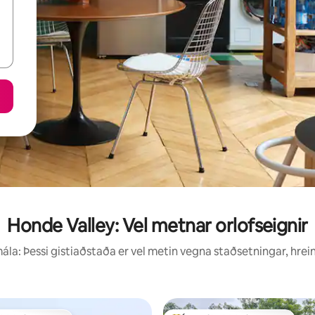
Honde Valley: Vel metnar orlofseignir
la: Þessi gistiaðstaða er vel metin vegna staðsetningar, hrei