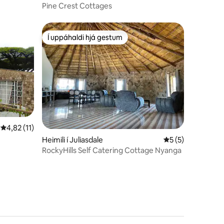
Pine Crest Cottages
Í uppáhaldi hjá gestum
Í uppáhaldi hjá gestum
4,82 af 5 í meðaleinkunn, 11 umsagnir
4,82 (11)
Heimili í Juliasdale
5 af 5 í meðalein
5 (5)
RockyHills Self Catering Cottage Nyanga