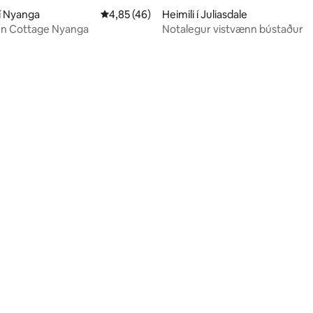
í Nyanga
4,85 af 5 í meðaleinkunn, 46 umsagnir
4,85 (46)
Heimili í Juliasdale
en Cottage Nyanga
Notalegur vistvænn bústaður