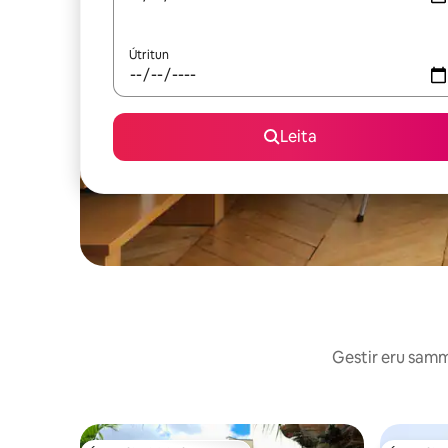
Útritun
Leita
Gestir eru sammá