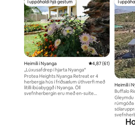
Í uppáhaldi hjá gestum
Í uppáha
Í uppáhaldi hjá gestum
Í uppáha
Heimili í Nyanga
4,87 af 5 í meðaleinku
4,87 (61)
„Lúxusafdrep í hjarta Nyanga“
Protea Heights Nyanga Retreat er 4
herbergja hús í friðsælum úthverfi með
Heimili í 
lítilli íbúabyggð í Nyanga. Öll
Buffalo R
svefnherbergin eru með en-suite
Gleymdu 
baðherbergi. Vatn er tryggt og rafmagn
rúmgóða o
er bætt við með sólarkerfi og gaseldavél.
sólaruppr
Ókeypis þráðlaust net og DSTV. Það er
svefnherb
viðarofn til að hita upp. Í eldhúsinu er
Ho
fjalla frá
uppþvottavél. Þvottavél er til staðar fyrir
morgunver
þvottinn ykkar. Slakaðu á og hladdu
egg og fle
batteríin með því að njóta þess sem þetta