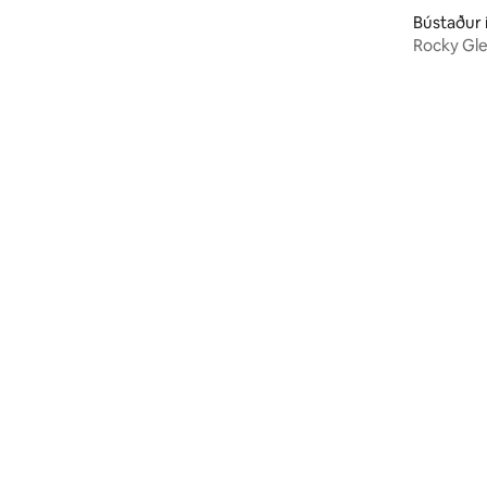
,Nyanga
Bústaður 
Rocky Gl