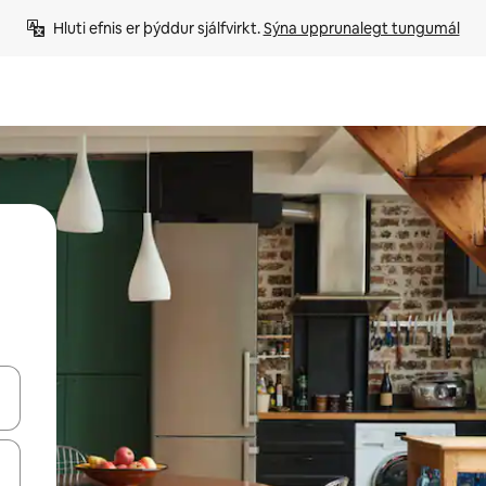
Hluti efnis er þýddur sjálfvirkt. 
Sýna upprunalegt tungumál
 niður örvalyklana eða skoða með því að snerta eða strjúka.