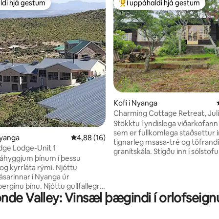
ldi hjá gestum
Í uppáhaldi hjá gestum
ldi hjá gestum
Í mestu uppáhaldi hjá gestum
nn, 61 umsagnir
Kofi í Nyanga
Charming Cottage Retreat, Jul
Stökktu í yndislega viðarkofann
sem er fullkomlega staðsettur
Nyanga
4,88 af 5 í meðaleinkunn, 16 umsagnir
4,88 (16)
tignarleg msasa-tré og töfrandi
idge Lodge-Unit 1
granítskála. Stígðu inn í sólstofuna og
áhyggjum þínum í þessu
njóttu útsýnisins yfir ósnortin
g kyrrláta rými. Njóttu
skóginn þar sem þú getur slapp
ásarinnar í Nyanga úr
fengið þér morgunkaffi um leið
erginu þínu. Njóttu gullfallegra
hlustar á sinfóníu náttúrunnar. The huge
nde Valley: Vinsæl þægindi í orlofseig
 veröndinni um leið og þú færð
granite monoliths of Susurumb
ðinn afhentan. Te,skonsur,
this tranquil retreat, providing
ira. Eða veldu að sofa inni og
backdrop for your stay. Gönguleiðir