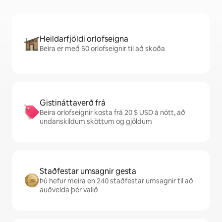
Heildarfjöldi orlofseigna
Beira er með 50 orlofseignir til að skoða
Gistináttaverð frá
Beira orlofseignir kosta frá 20 $ USD á nótt, að
undanskildum sköttum og gjöldum
Staðfestar umsagnir gesta
Þú hefur meira en 240 staðfestar umsagnir til að
auðvelda þér valið