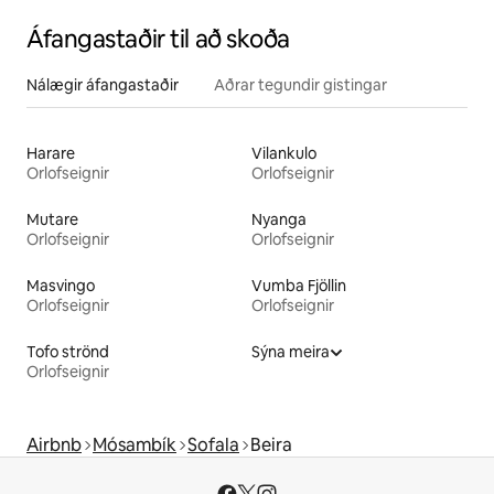
Áfangastaðir til að skoða
Nálægir áfangastaðir
Aðrar tegundir gistingar
Harare
Vilankulo
Orlofseignir
Orlofseignir
Mutare
Nyanga
Orlofseignir
Orlofseignir
Masvingo
Vumba Fjöllin
Orlofseignir
Orlofseignir
Tofo strönd
Sýna meira
Orlofseignir
Airbnb
Mósambík
Sofala
Beira