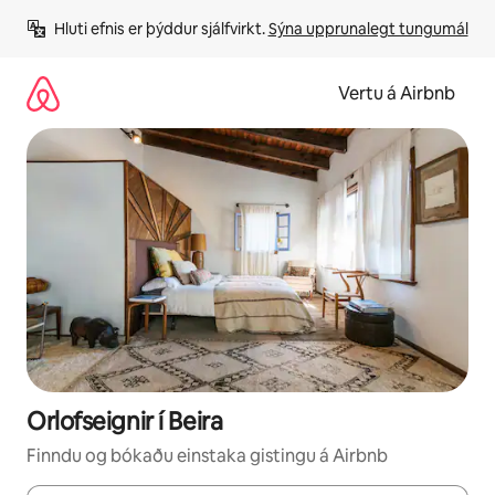
Stökkva
Hluti efnis er þýddur sjálfvirkt. 
Sýna upprunalegt tungumál
beint
að
efni
Vertu á Airbnb
Orlofseignir í Beira
Finndu og bókaðu einstaka gistingu á Airbnb