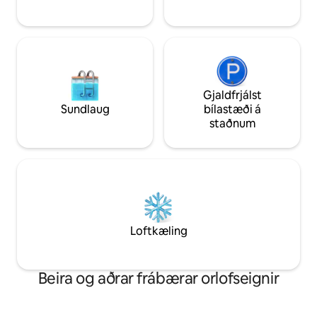
Gjaldfrjálst
Sundlaug
bílastæði á
staðnum
Loftkæling
Beira og aðrar frábærar orlofseignir