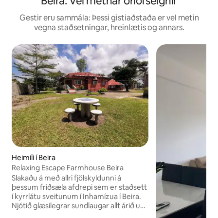
Beira: Vel metnar orlofseignir
Gestir eru sammála: Þessi gistiaðstaða er vel metin
vegna staðsetningar, hreinlætis og annars.
Heimili í Beira
Relaxing Escape Farmhouse Beira
Slakaðu á með allri fjölskyldunni á
þessum friðsæla afdrepi sem er staðsett
í kyrrlátu sveitunum í Inhamízua í Beira.
Njótið glæsilegrar sundlaugar allt árið um
kring, myndið tengsl í