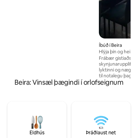
fjölskyldugrillveislum og takið þátt í
skemmtilegum útileikjum. Þessi friðsæla
sveitabýli eru fullkominn afdrep fyrir þá
sem leitast eftir friði, afslöppun og
gæðastundum saman. Skemmtið ykkur
úti við að steikja sykurpúðana á grilli
okkar eða verðið frumleg og bakið ykkar
eigin pizzu í pizzuofninum okkar!
Íbúð í Beira
Hlýja þín og heimili
Frábær gistiaðsta
skynjunarupplifunu
lyktinni og nægum
til notalegu þagna
Beira: Vinsæl þægindi í orlofseignum
þér að slaka á og s
útsýni yfir grósku
breytir útsýninu í lifand
eru griðastaðir fr
hjónarúmum, bóm
fataskápum. Fullk
eldhús. Staðsetnin
nokkurra mínútna 
veitingastöðunum 
Eldhús
Þráðlaust net