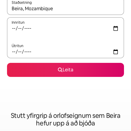
Staðsetning
Þegar niðurstöður liggja fyrir skaltu nota upp og niður örvalyk
Innritun
Útritun
Leita
Stutt yfirgrip á orlofseignum sem Beira
hefur upp á að bjóða