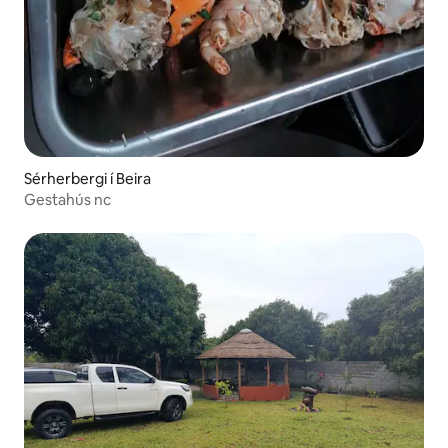
Sérherbergi í Beira
Gestahús nc