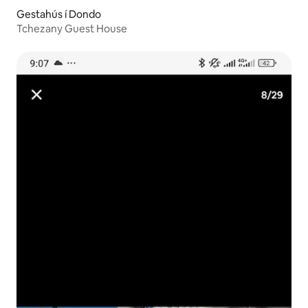
Gestahús í Dondo
Tchezany Guest House