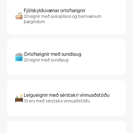
Fjölskylduvænar orlofseignir
20 eignir með aukaplássi og barnvænum
þægindum
Orlofseignir með sundlaug
20 eignir með sundlaug
Leigueignir með sérstakri vinnuaðstöðu
10 eru með sérstaka vinnuaðstöðu