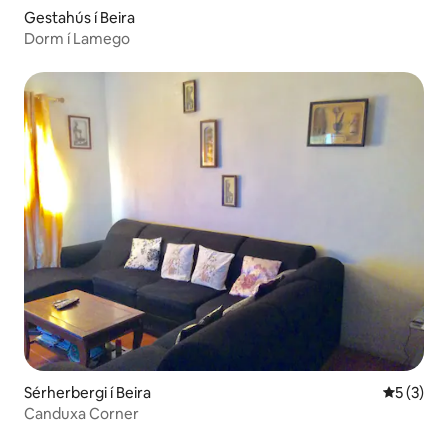
Gestahús í Beira
Dorm í Lamego
Sérherbergi í Beira
5 af 5 í 
5 (3)
Canduxa Corner