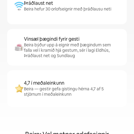
Þráðlaust net
Beira hefur 30 orlofseignir með þráðlausu neti
Vinsæl þægindi fyrir gesti
Beira býður upp á eignir með þægindum sem
falla vel í kramið hjá gestum, sér í lagi Eldhús,
Þráðlaust net og Sundlaug
4,7 í meðaleinkunn
Beira — gestir gefa gistingu hérna 4,7 af 5
stjörnum í meðaleinkunn