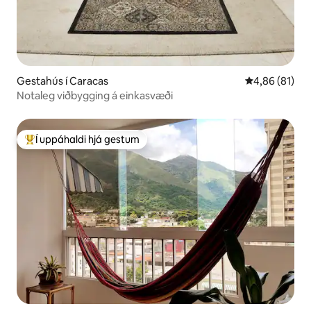
Gestahús í Caracas
4,86 af 5 í m
4,86 (81)
Notaleg viðbygging á einkasvæði
Í uppáhaldi hjá gestum
Í mestu uppáhaldi hjá gestum