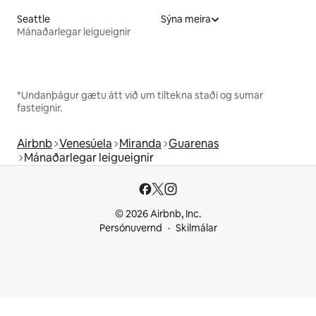
Seattle
Sýna meira
Mánaðarlegar leigueignir
*Undanþágur gætu átt við um tiltekna staði og sumar
fasteignir.
Airbnb
Venesúela
Miranda
Guarenas
Mánaðarlegar leigueignir
© 2026 Airbnb, Inc.
Persónuvernd
Skilmálar