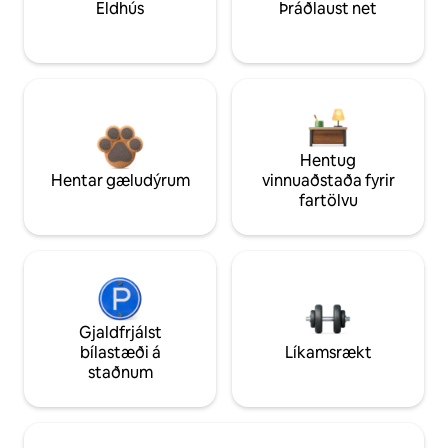
Eldhús
Þráðlaust net
Hentug
Hentar gæludýrum
vinnuaðstaða fyrir
fartölvu
Gjaldfrjálst
bílastæði á
Líkamsrækt
staðnum