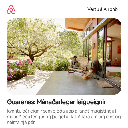
Stökkva
beint
Vertu á Airbnb
að
efni
Guarenas: Mánaðarlegar leigueignir
Kynntu þér eignir sem bjóða upp á langtímagistingu í
mánuð eða lengur og þú getur látið fara um þig eins og
heima hjá þér.