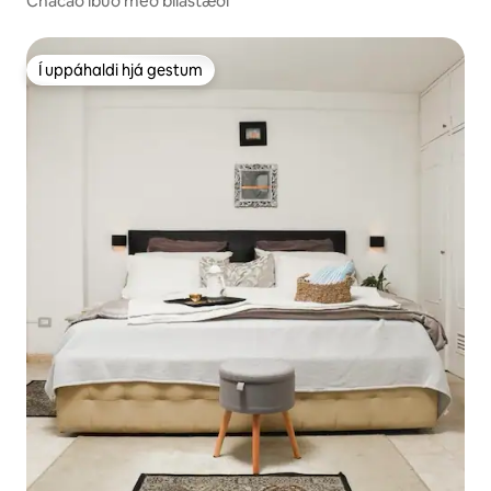
Chacao íbúð með bílastæði
Í uppáhaldi hjá gestum
Í uppáhaldi hjá gestum