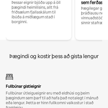
sem ferðast v
Þessar eignir bjóða upp á öll
þægindi heimilisins, allt frá
Þægilegar gist
friðsælum fjallaskálum til
þráðlausu neti 
íbúða á miðlægum stað í
vinnuaðstöðu fy
borginni.
sinnir stafrænni
Þægindi og kostir þess að gista lengur
Fullbúnar gistieignir
Fullbúnar útleigueignir eru með eldhúsi og þeim
þægindum sem þarf til að hafa það notalegt í mánuð
eða lengur. Þetta er hinn fullkomni valkostur í stað
framleigu.