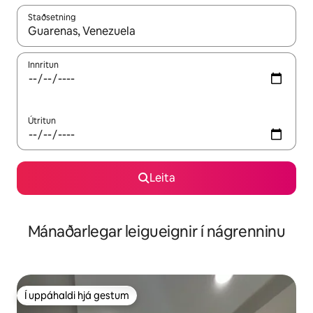
Staðsetning
Þegar niðurstöður liggja fyrir skaltu nota upp og niður örvalyk
Innritun
Útritun
Leita
Mánaðarlegar leigueignir í nágrenninu
Í uppáhaldi hjá gestum
Í uppáhaldi hjá gestum