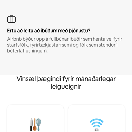
Ertu að leita að íbúðum með þjónustu?
Airbnb býður upp á fullbúnar íbúðir sem henta vel fyrir
starfsfólk, fyrirtækjastarfsemi og fólk sem stendur í
búferlaflutningum.
Vinsæl þægindi fyrir mánaðarlegar
leigueignir