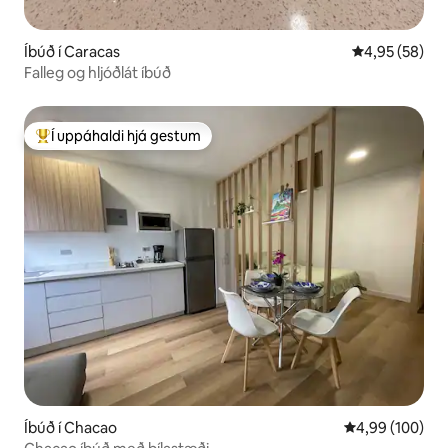
Íbúð í Caracas
4,95 af 5 í m
4,95 (58)
Falleg og hljóðlát íbúð
Í uppáhaldi hjá gestum
Í mestu uppáhaldi hjá gestum
Íbúð í Chacao
4,99 af 5 í me
4,99 (100)