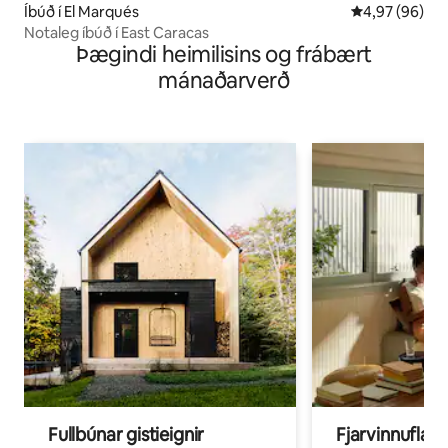
Íbúð í El Marqués
4,97 af 5 í m
4,97 (96)
Notaleg íbúð í East Caracas
Þægindi heimilisins og frábært
mánaðarverð
Fullbúnar gistieignir
Fjarvinnuflakk