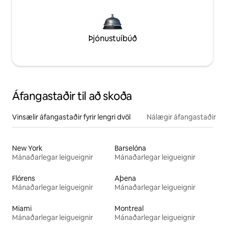
Þjónustuíbúð
Áfangastaðir til að skoða
Vinsælir áfangastaðir fyrir lengri dvöl
Nálægir áfangastaðir
New York
Barselóna
Mánaðarlegar leigueignir
Mánaðarlegar leigueignir
Flórens
Aþena
Mánaðarlegar leigueignir
Mánaðarlegar leigueignir
Miami
Montreal
Mánaðarlegar leigueignir
Mánaðarlegar leigueignir