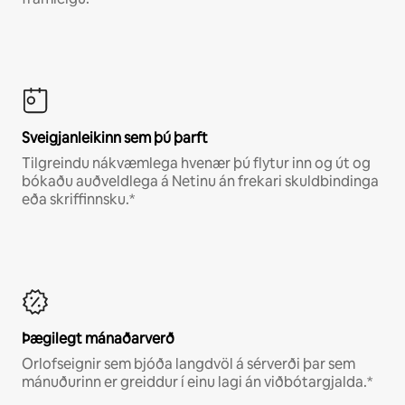
Sveigjanleikinn sem þú þarft
Tilgreindu nákvæmlega hvenær þú flytur inn og út og
bókaðu auðveldlega á Netinu án frekari skuldbindinga
eða skriffinnsku.*
Þægilegt mánaðarverð
Orlofseignir sem bjóða langdvöl á sérverði þar sem
mánuðurinn er greiddur í einu lagi án viðbótargjalda.*