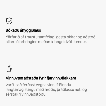
Bókaðu áhyggjulaus
Yfirfarið af traustu samfélagi gesta okkar og aðstoð
allan sólarhringinn meðan á langri dvöl stendur.
Vinnuvæn aðstaða fyrir fjarvinnuflakkara
Þarftu að ferðast vegna vinnu? Finndu
langtímagistingu með hröðu, þráðlausu neti og
sérstakri vinnuaðstöðu.