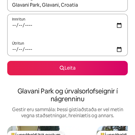
Þegar niðurstöður liggja fyrir skaltu nota upp og niður örvalyk
Innritun
Útritun
Leita
Glavani Park og úrvalsorlofseignir í
nágrenninu
Gestir eru sammála: Þessi gistiaðstaða er vel metin
vegna staðsetningar, hreinlætis og annars.