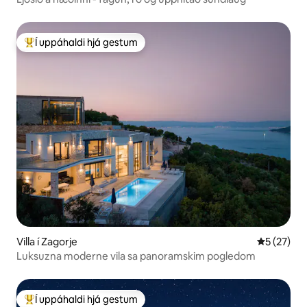
Í uppáhaldi hjá gestum
Í mestu uppáhaldi hjá gestum
Villa í Zagorje
5 af 5 í m
5 (27)
Luksuzna moderne vila sa panoramskim pogledom
Í uppáhaldi hjá gestum
Í mestu uppáhaldi hjá gestum