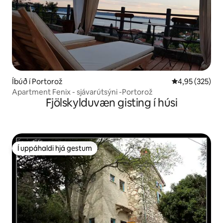
Íbúð í Portorož
4,95 af 5 í me
4,95 (325)
Apartment Fenix - sjávarútsýni -Portorož
Fjölskylduvæn gisting í húsi
Í uppáhaldi hjá gestum
Í uppáhaldi hjá gestum