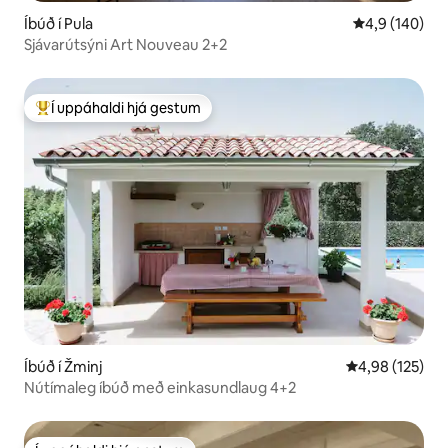
Íbúð í Pula
4,9 af 5 í me
4,9 (140)
Sjávarútsýni Art Nouveau 2+2
Í uppáhaldi hjá gestum
Í mestu uppáhaldi hjá gestum
Íbúð í Žminj
4,98 af 5 í me
4,98 (125)
Nútímaleg íbúð með einkasundlaug 4+2