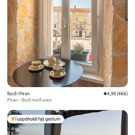
Íbúð í Piran
4,95 af 5 í me
4,95 (466)
Piran - Íbúð með wiev
Í uppáhaldi hjá gestum
Í mestu uppáhaldi hjá gestum