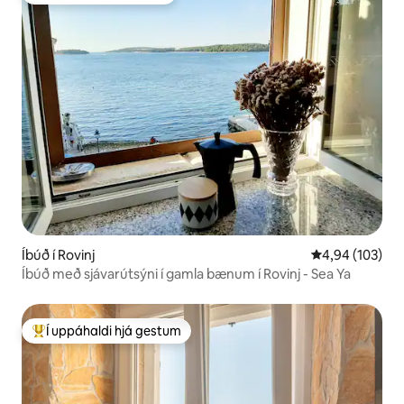
Íbúð í Rovinj
4,94 af 5 í me
4,94 (103)
Íbúð með sjávarútsýni í gamla bænum í Rovinj - Sea Ya
Í uppáhaldi hjá gestum
Í mestu uppáhaldi hjá gestum