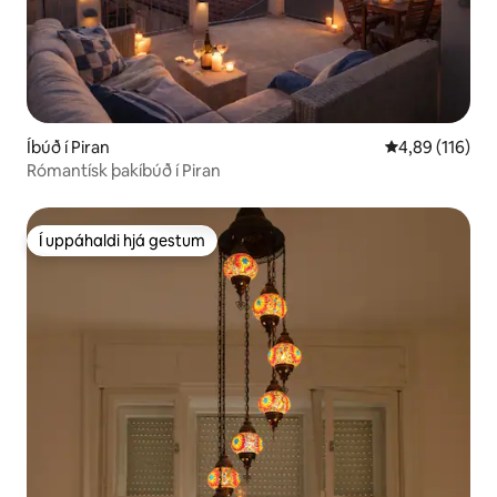
Íbúð í Piran
4,89 af 5 í me
4,89 (116)
Rómantísk þakíbúð í Piran
Í uppáhaldi hjá gestum
Í uppáhaldi hjá gestum