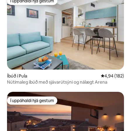
Í uppáhaldi hjá gestum
Í uppáhaldi hjá gestum
Íbúð í Pula
4,94 af 5 í me
4,94 (182)
Nútímaleg íbúð með sjávarútsýni og nálægt Arena
Í uppáhaldi hjá gestum
Í uppáhaldi hjá gestum