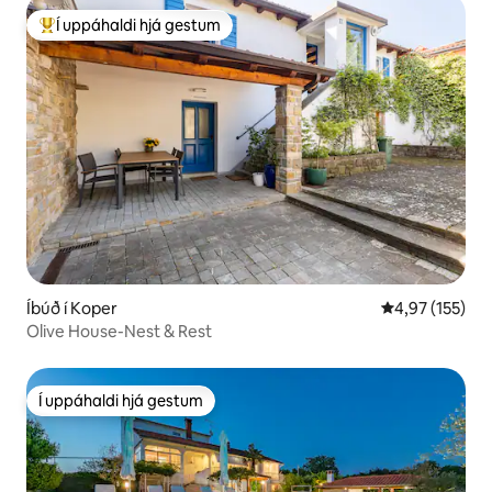
Í uppáhaldi hjá gestum
Í mestu uppáhaldi hjá gestum
Íbúð í Koper
4,97 af 5 í me
4,97 (155)
Olive House-Nest & Rest
Í uppáhaldi hjá gestum
Í uppáhaldi hjá gestum