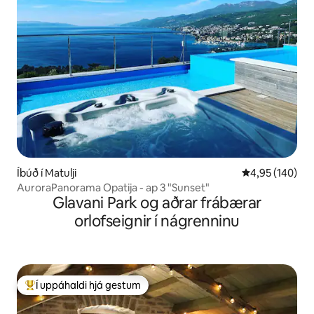
Íbúð í Matulji
4,95 af 5 í me
4,95 (140)
AuroraPanorama Opatija - ap 3 "Sunset"
Glavani Park og aðrar frábærar
orlofseignir í nágrenninu
Í uppáhaldi hjá gestum
Í mestu uppáhaldi hjá gestum