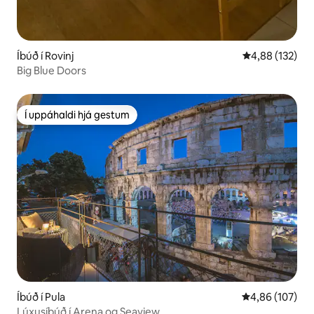
Íbúð í Rovinj
4,88 af 5 í me
4,88 (132)
Big Blue Doors
Í uppáhaldi hjá gestum
Í uppáhaldi hjá gestum
Íbúð í Pula
4,86 af 5 í me
4,86 (107)
Lúxusíbúð í Arena og Seaview