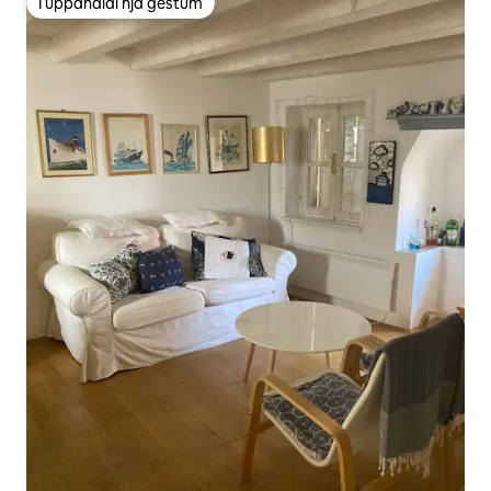
Í uppáhaldi hjá gestum
Í uppáhaldi hjá gestum