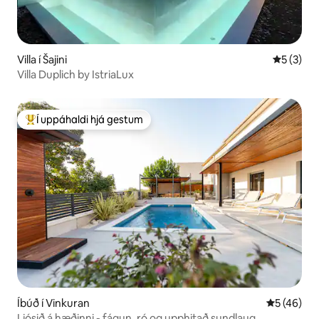
Villa í Šajini
5 af 5 í 
5 (3)
Villa Duplich by IstriaLux
Í uppáhaldi hjá gestum
Í mestu uppáhaldi hjá gestum
Íbúð í Vinkuran
5 af 5 í m
5 (46)
Ljósið á hæðinni - fágun, ró og upphitað sundlaug