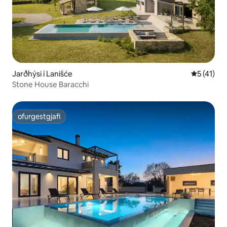
Jarðhýsi í Lanišće
5 af 5 í m
5 (41)
Stone House Baracchi
ofurgestgjafi
ofurgestgjafi