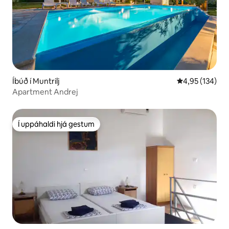
Íbúð í Muntrilj
4,95 af 5 í me
4,95 (134)
Apartment Andrej
Í uppáhaldi hjá gestum
Í uppáhaldi hjá gestum