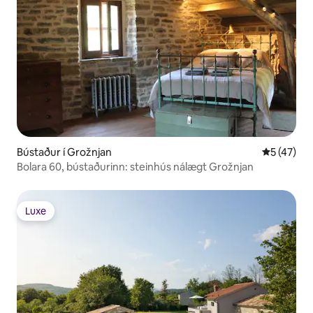
Bústaður í Grožnjan
5 af 5 í m
5 (47)
Bolara 60, bústaðurinn: steinhús nálægt Grožnjan
Luxe
Luxe