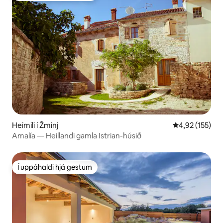
Heimili í Žminj
4,92 af 5 í me
4,92 (155)
Amalía — Heillandi gamla Istrian-húsið
Í uppáhaldi hjá gestum
Í uppáhaldi hjá gestum