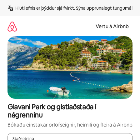
Stökkva
Hluti efnis er þýddur sjálfvirkt. 
Sýna upprunalegt tungumál
beint
að
efni
Vertu á Airbnb
Glavani Park og gistiaðstaða í
nágrenninu
Bókaðu einstakar orlofseignir, heimili og fleira á Airbnb
Staðsetning