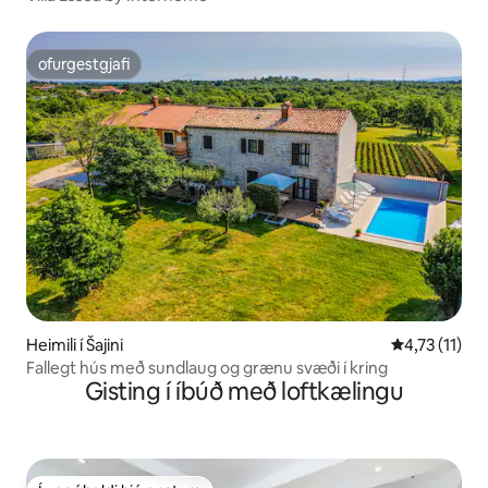
ofurgestgjafi
ofurgestgjafi
Heimili í Šajini
4,73 af 5 í m
4,73 (11)
Fallegt hús með sundlaug og grænu svæði í kring
Gisting í íbúð með loftkælingu