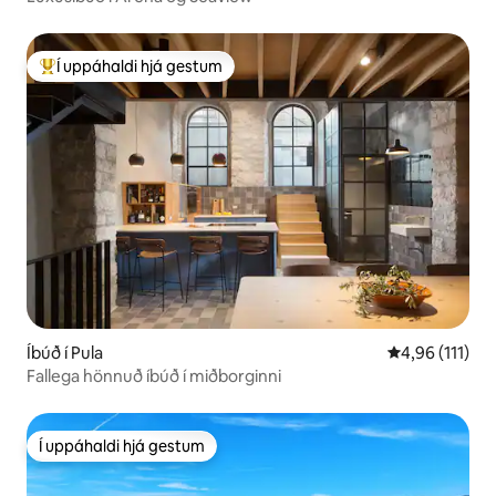
Í uppáhaldi hjá gestum
Í mestu uppáhaldi hjá gestum
Íbúð í Pula
4,96 af 5 í me
4,96 (111)
Fallega hönnuð íbúð í miðborginni
Í uppáhaldi hjá gestum
Í uppáhaldi hjá gestum