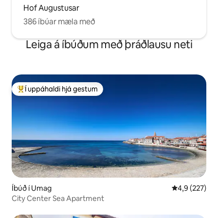
Hof Augustusar
386 íbúar mæla með
Leiga á íbúðum með þráðlausu neti
Í uppáhaldi hjá gestum
Í mestu uppáhaldi hjá gestum
Íbúð í Umag
4,9 af 5 í me
4,9 (227)
City Center Sea Apartment