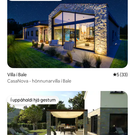
Villa í Bale
5 af 5 í m
5 (33)
CasaNova - hönnunarvilla í Bale
Í uppáhaldi hjá gestum
Í uppáhaldi hjá gestum