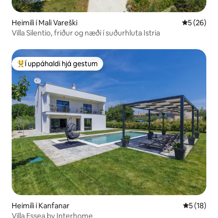
Heimili í Mali Vareški
5 af 5 í m
5 (26)
Villa Silentio, friður og næði í suðurhluta Istria
Í uppáhaldi hjá gestum
Í mestu uppáhaldi hjá gestum
Heimili í Kanfanar
5 af 5 í m
5 (18)
Villa Essea by Interhome