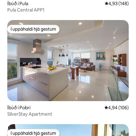
Íbúð í Pula
4,93 af 5 í me
4,93 (148)
Pula Central APP1
Í uppáhaldi hjá gestum
Í uppáhaldi hjá gestum
Íbúð í Pobri
4,94 af 5 í me
4,94 (106)
SilverStay Apartment
Í uppáhaldi hjá gestum
Í uppáhaldi hjá gestum