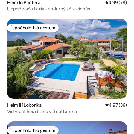
Heimili í Puntera
4,99 af 5 í m
4,99 (78)
Uppgötvaðu Istria - endurnýjað steinhús
Í uppáhaldi hjá gestum
Í uppáhaldi hjá gestum
Heimili í Loborika
4,97 af 5 í m
4,97 (36)
Vistvænt hús í bland við náttúruna
Í uppáhaldi hjá gestum
Í uppáhaldi hjá gestum