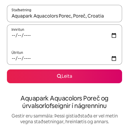
Staðsetning
Þegar niðurstöður liggja fyrir skaltu nota upp og niður örvalyk
Innritun
Útritun
Leita
Aquapark Aquacolors Poreč og
úrvalsorlofseignir í nágrenninu
Gestir eru sammála: Þessi gistiaðstaða er vel metin
vegna staðsetningar, hreinlætis og annars.