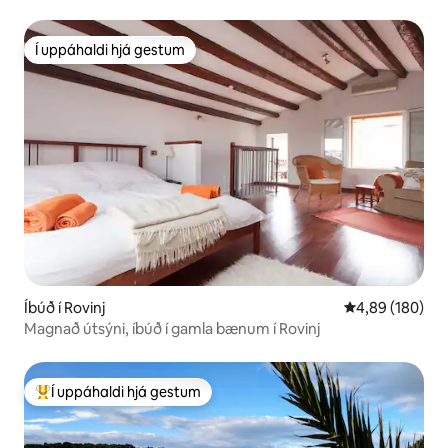
Í uppáhaldi hjá gestum
Í uppáhaldi hjá gestum
Íbúð í Rovinj
4,89 af 5 í me
4,89 (180)
Magnað útsýni, íbúð í gamla bænum í Rovinj
Í uppáhaldi hjá gestum
Í mestu uppáhaldi hjá gestum