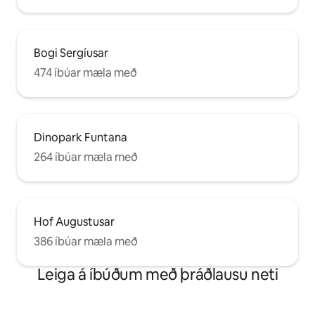
Bogi Sergíusar
474 íbúar mæla með
Dinopark Funtana
264 íbúar mæla með
Hof Augustusar
386 íbúar mæla með
Leiga á íbúðum með þráðlausu neti