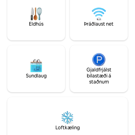
fjarlægð eru veitin
mælum með því að senda fyrirspurn til
500 metra fjarlægð
að staðfesta framboð þitt.
upp á fullkomna o
orlofsupplifun.
Eldhús
Þráðlaust net
Gjaldfrjálst
Sundlaug
bílastæði á
staðnum
Loftkæling