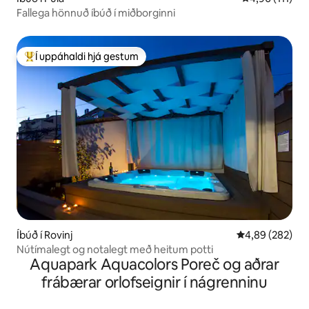
Fallega hönnuð íbúð í miðborginni
Í uppáhaldi hjá gestum
Í mestu uppáhaldi hjá gestum
Íbúð í Rovinj
4,89 af 5 í me
4,89 (282)
Nútímalegt og notalegt með heitum potti
Aquapark Aquacolors Poreč og aðrar
frábærar orlofseignir í nágrenninu