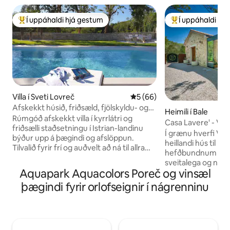
Í uppáhaldi hjá gestum
Í uppáhaldi hj
Í mestu uppáhaldi hjá gestum
Í mestu uppáhald
Villa í Sveti Lovreč
5 af 5 í meðaleinkunn, 66 u
5 (66)
Afskekkt húsið, friðsæld, fjölskyldu- og
Heimili í Bale
gæludýravæn
Rúmgóð afskekkt villa í kyrrlátri og
Casa Lavere' - Vin
friðsælli staðsetningu í Istrian-landinu
áreiðanleika
Í grænu hverfi Valle
býður upp á þægindi og afslöppun.
heillandi hús til le
Tilvalið fyrir frí og auðvelt að ná til allra
hefðbundnum stíl
áhugaverðra staða. Í mjög rólegu svæði
sveitalega og nút
býður húsið upp á næði, friðsælan og
Aquapark Aquacolors Poreč og vinsæl
einstakt og notale
öruggan stað í róandi gróðri. Á tímabilinu
aðeins 300 metra f
þægindi fyrir orlofseignir í nágrenninu
júní-ágúst er breyting yfir daginn á
býður upp á friðs
laugardegi og fyrir dvöl sem varir lengur
er hannaður fyrir fj
en 7 nætur skaltu senda fyrirspurn. Aðrir
fjölskyldur eða lit
mánuðir, innritunardagur eða
hjólastígum og st
lágmarksdvöl er sveigjanleg og við