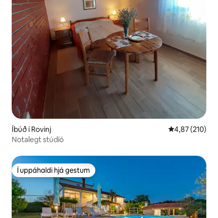
Íbúð í Rovinj
4,87 af 5 í me
4,87 (210)
Notalegt stúdíó
Í uppáhaldi hjá gestum
Í uppáhaldi hjá gestum