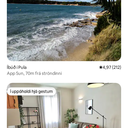
Íbúð í Pula
4,97 af 5 í me
4,97 (212)
App Sun, 70m frá ströndinni
Í uppáhaldi hjá gestum
Í uppáhaldi hjá gestum