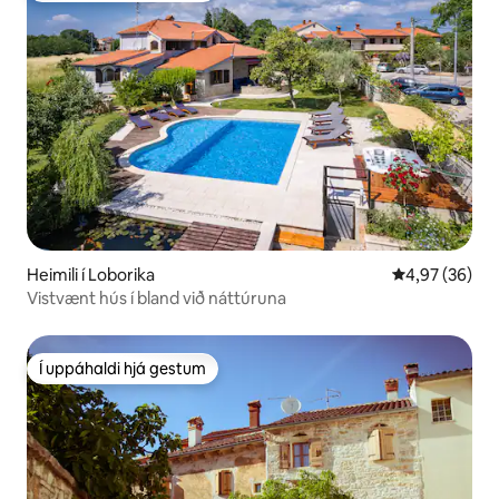
Heimili í Loborika
4,97 af 5 í m
4,97 (36)
Vistvænt hús í bland við náttúruna
Í uppáhaldi hjá gestum
Í uppáhaldi hjá gestum