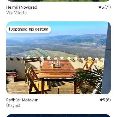
Heimili í Novigrad
5 af 5 í m
5 (71)
Villa Villetta
Í uppáhaldi hjá gestum
Í uppáhaldi hjá gestum
Raðhús í Motovun
5 af 5 í 
5 (6)
Útsýnið