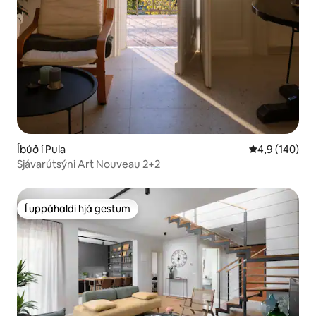
Íbúð í Pula
4,9 af 5 í me
4,9 (140)
Sjávarútsýni Art Nouveau 2+2
Í uppáhaldi hjá gestum
Í uppáhaldi hjá gestum