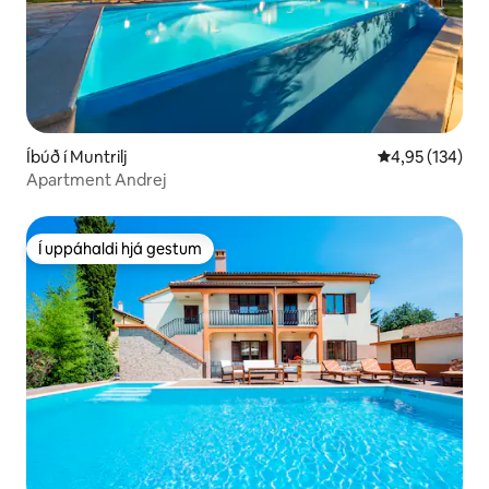
Íbúð í Muntrilj
4,95 af 5 í me
4,95 (134)
Apartment Andrej
Í uppáhaldi hjá gestum
Í uppáhaldi hjá gestum