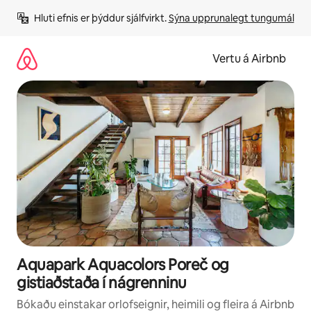
Stökkva
Hluti efnis er þýddur sjálfvirkt. 
Sýna upprunalegt tungumál
beint
að
efni
Vertu á Airbnb
Aquapark Aquacolors Poreč og
gistiaðstaða í nágrenninu
Bókaðu einstakar orlofseignir, heimili og fleira á Airbnb