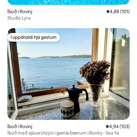
Íbúð í Rovinj
4,88 af 5 í me
4,88 (101)
Studio Lyra
Í uppáhaldi hjá gestum
Í uppáhaldi hjá gestum
Íbúð í Rovinj
4,94 af 5 í me
4,94 (103)
Íbúð með sjávarútsýni í gamla bænum í Rovinj - Sea Ya