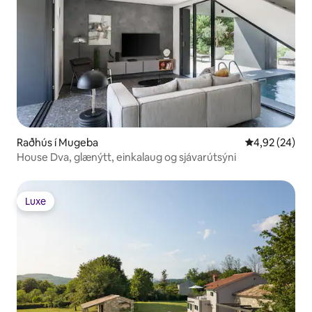
Raðhús í Mugeba
4,92 af 5 í m
4,92 (24)
House Dva, glænýtt, einkalaug og sjávarútsýni
Luxe
Luxe