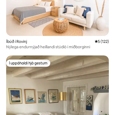
Íbúð í Rovinj
5 af 5 í me
5 (122)
Nýlega endurnýjað heillandi stúdíó í miðborginni
Í uppáhaldi hjá gestum
Í uppáhaldi hjá gestum