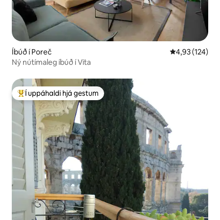
Íbúð í Poreč
4,93 af 5 í me
4,93 (124)
Ný nútímaleg íbúð í Vita
Í uppáhaldi hjá gestum
Í mestu uppáhaldi hjá gestum