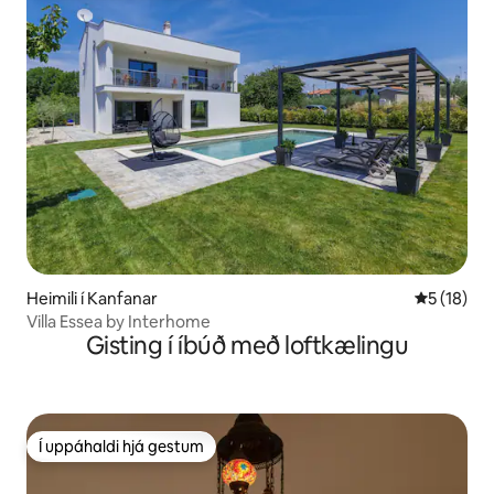
Heimili í Kanfanar
5 af 5 í m
5 (18)
Villa Essea by Interhome
Gisting í íbúð með loftkælingu
Í uppáhaldi hjá gestum
Í uppáhaldi hjá gestum