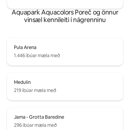
Aquapark Aquacolors Poreč og önnur
vinsæl kennileiti í nágrenninu
Pula Arena
1.446 íbúar mæla með
Medulin
219 íbúar mæla með
Jama - Grotta Baredine
296 íbúar mæla með