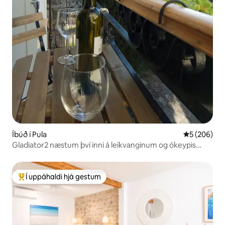
Íbúð í Pula
5 af 5 í me
5 (206)
Gladiator2 næstum því inni á leikvanginum og ókeypis
bílastæði!
Í uppáhaldi hjá gestum
Í mestu uppáhaldi hjá gestum