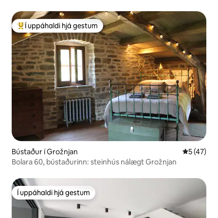
Í uppáhaldi hjá gestum
Í mestu uppáhaldi hjá gestum
Bústaður í Grožnjan
5 af 5 í m
5 (47)
Bolara 60, bústaðurinn: steinhús nálægt Grožnjan
Í uppáhaldi hjá gestum
Í uppáhaldi hjá gestum