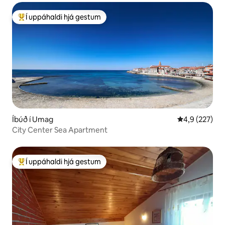
Í uppáhaldi hjá gestum
Í mestu uppáhaldi hjá gestum
Íbúð í Umag
4,9 af 5 í me
4,9 (227)
City Center Sea Apartment
Í uppáhaldi hjá gestum
Í mestu uppáhaldi hjá gestum