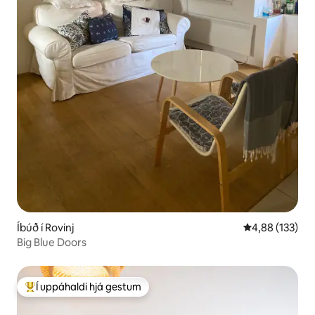
Íbúð í Rovinj
4,88 af 5 í me
4,88 (133)
Big Blue Doors
Í uppáhaldi hjá gestum
Í mestu uppáhaldi hjá gestum