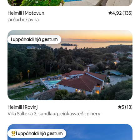
Heimili í Motovun
4,92 af 5 í me
4,92 (135)
jarðarberjavilla
Í uppáhaldi hjá gestum
Í uppáhaldi hjá gestum
Heimili í Rovinj
5 af 5 í m
5 (13)
Villa Salteria 3, sundlaug, einkasvæði, pinery
Í uppáhaldi hjá gestum
Í mestu uppáhaldi hjá gestum