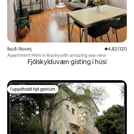
Íbúð í Rovinj
4,82 af 5 í me
4,82 (121)
Apartment Mimi in Rovinj with amazing see view
Fjölskylduvæn gisting í húsi
Í uppáhaldi hjá gestum
Í uppáhaldi hjá gestum