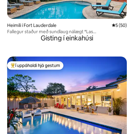
Heimili í Fort Lauderdale
5 af 5 í m
5 (50)
Fallegur staður með sundlaug nálægt *Las
Gisting í einkahúsi
Olas*Riverwalk*strönd
Í uppáhaldi hjá gestum
Í mestu uppáhaldi hjá gestum