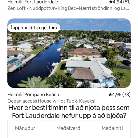
Heimili í Fort Lauderdale
4,94 af 5 í m
4,94 (51)
Zen Loft • Nuddpottur+King Bed–Nærri ströndinni og Las
Olas
Í uppáhaldi hjá gestum
Í uppáhaldi hjá gestum
Heimili í Pompano Beach
4,95 af 5 í m
4,95 (78)
Ocean access House w Hot Tub & Kayaks!
Hver er besti tíminn til að njóta þess sem
Fort Lauderdale hefur upp á að bjóða?
Mánuður
Meðalverð
Meðalhiti