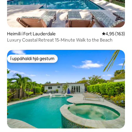
Heimili í Fort Lauderdale
4,95 af 5 í me
4,95 (163)
Luxury Coastal Retreat 15-Minute Walk to the Beach
Í uppáhaldi hjá gestum
Í uppáhaldi hjá gestum