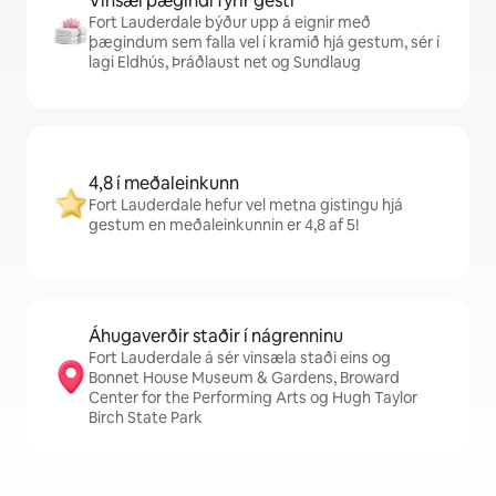
Vinsæl þægindi fyrir gesti
Fort Lauderdale býður upp á eignir með
þægindum sem falla vel í kramið hjá gestum, sér í
lagi Eldhús, Þráðlaust net og Sundlaug
4,8 í meðaleinkunn
Fort Lauderdale hefur vel metna gistingu hjá
gestum en meðaleinkunnin er 4,8 af 5!
Áhugaverðir staðir í nágrenninu
Fort Lauderdale á sér vinsæla staði eins og
Bonnet House Museum & Gardens, Broward
Center for the Performing Arts og Hugh Taylor
Birch State Park