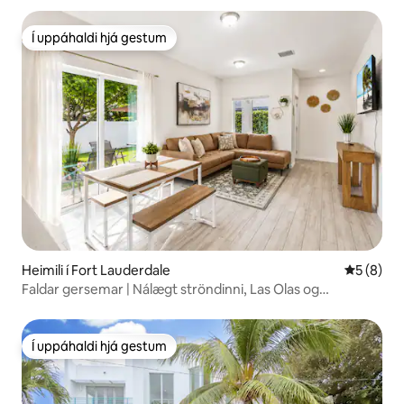
Í uppáhaldi hjá gestum
Í uppáhaldi hjá gestum
Heimili í Fort Lauderdale
5 af 5 í 
5 (8)
Faldar gersemar | Nálægt ströndinni, Las Olas og
miðbænum
Í uppáhaldi hjá gestum
Í uppáhaldi hjá gestum