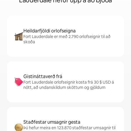
Lauderdale hefur upp á að bjóða
Heildarfjöldi orlofseigna
Fort Lauderdale er með 2.790 orlofseignir til að
skoða
Gistináttaverð frá
Fort Lauderdale orlofseignir kosta frá 30 $ USD á
nótt, að undanskildum sköttum og gjöldum
Staðfestar umsagnir gesta
Þú hefur meira en 123.870 staðfestar umsagnir til