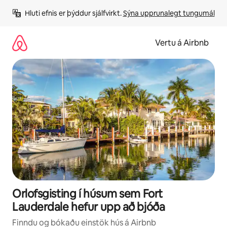
Stökkva
Hluti efnis er þýddur sjálfvirkt. 
Sýna upprunalegt tungumál
beint
að
efni
Vertu á Airbnb
Orlofsgisting í húsum sem Fort
Lauderdale hefur upp að bjóða
Finndu og bókaðu einstök hús á Airbnb