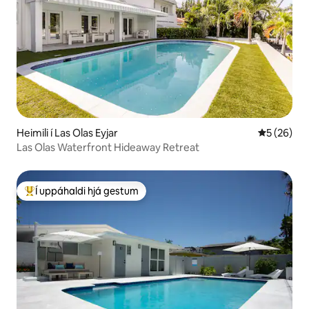
Heimili í Las Olas Eyjar
5 af 5 í m
5 (26)
Las Olas Waterfront Hideaway Retreat
Í uppáhaldi hjá gestum
Í mestu uppáhaldi hjá gestum