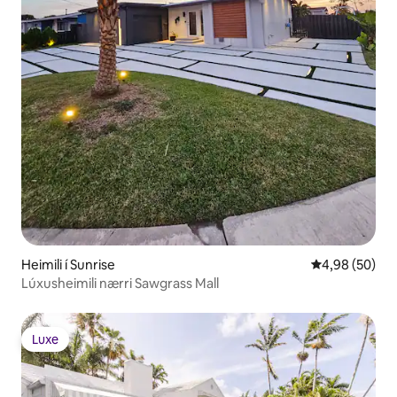
Heimili í Sunrise
4,98 af 5 í m
4,98 (50)
Lúxusheimili nærri Sawgrass Mall
Luxe
Luxe