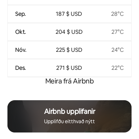
Sep.
187 $ USD
28°C
Okt.
204 $ USD
27°C
Nóv.
225 $ USD
24°C
Des.
271 $ USD
22°C
Meira frá Airbnb
Airbnb upplifanir
Upplifðu eitthvað nýtt