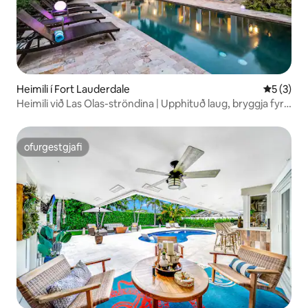
Heimili í Fort Lauderdale
5 af 5 í 
5 (3)
Heimili við Las Olas-ströndina | Upphituð laug, bryggja fyrir
snekkju
ofurgestgjafi
ofurgestgjafi