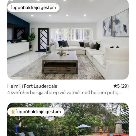
Í uppáhaldi hjá gestum
Í uppáhaldi hjá gestum
Heimili í Fort Lauderdale
5 af 5 í m
5 (29)
4 svefnherbergja afdrep við vatnið með heitum potti,
bryggju og útibar
Í uppáhaldi hjá gestum
Í mestu uppáhaldi hjá gestum