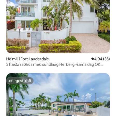
Heimili í Fort Lauderdale
4,94 af 5 í m
4,94 (35)
3 hæða raðhús með sundlaug Herbergi-sama dag OK
sendu okkur skilaboð
ofurgestgjafi
ofurgestgjafi