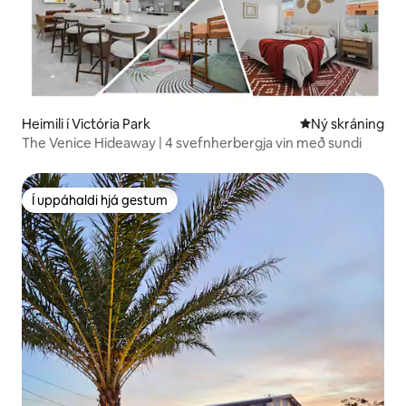
Heimili í Victória Park
Ný gistiaðstaða
Ný skráning
The Venice Hideaway | 4 svefnherbergja vin með sundi
Í uppáhaldi hjá gestum
Í uppáhaldi hjá gestum