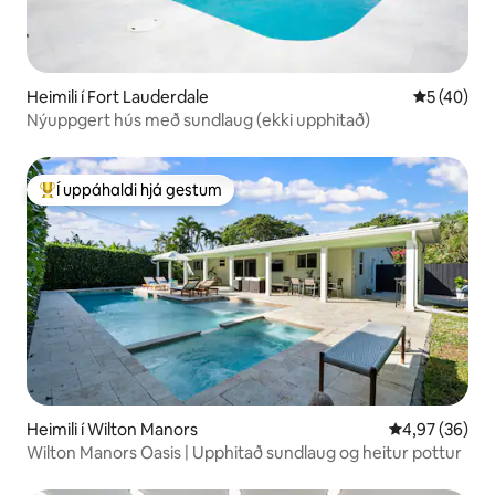
Heimili í Fort Lauderdale
5 af 5 í m
5 (40)
Nýuppgert hús með sundlaug (ekki upphitað)
Í uppáhaldi hjá gestum
Í mestu uppáhaldi hjá gestum
Heimili í Wilton Manors
4,97 af 5 í m
4,97 (36)
Wilton Manors Oasis | Upphitað sundlaug og heitur pottur