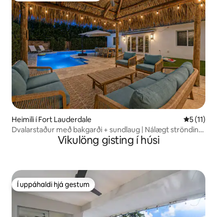
Heimili í Fort Lauderdale
5 af 5 í m
5 (11)
Dvalarstaður með bakgarði + sundlaug | Nálægt ströndinni
Vikulöng gisting í húsi
og Las Olas
Í uppáhaldi hjá gestum
Í uppáhaldi hjá gestum