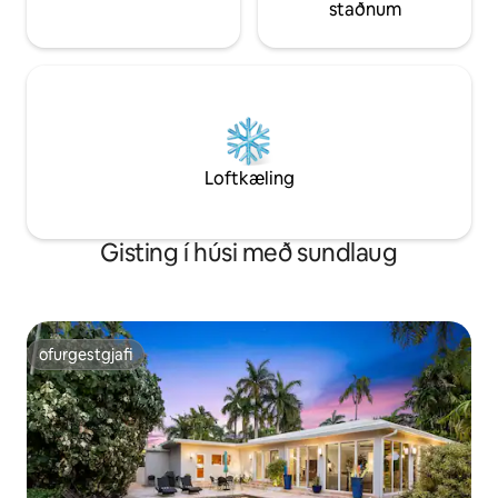
staðnum
Loftkæling
Gisting í húsi með sundlaug
ofurgestgjafi
ofurgestgjafi