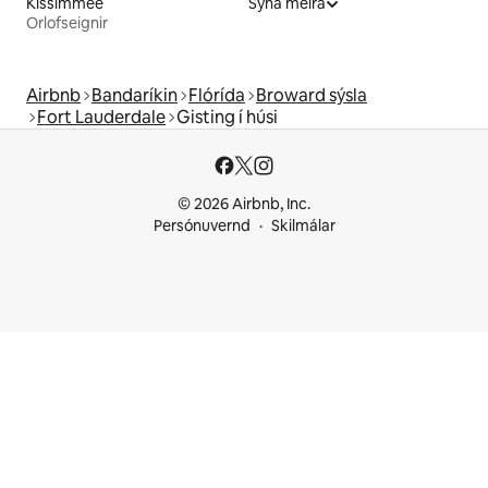
Kissimmee
Sýna meira
Orlofseignir
Airbnb
Bandaríkin
Flórída
Broward sýsla
Fort Lauderdale
Gisting í húsi
© 2026 Airbnb, Inc.
Persónuvernd
Skilmálar