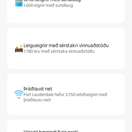
1.600 eignir með sundlaug
Leigueignir með sérstakri vinnuaðstöðu
1.780 eru með sérstaka vinnuaðstöðu
Þráðlaust net
Fort Lauderdale hefur 2.750 orlofseignir með
þráðlausu neti