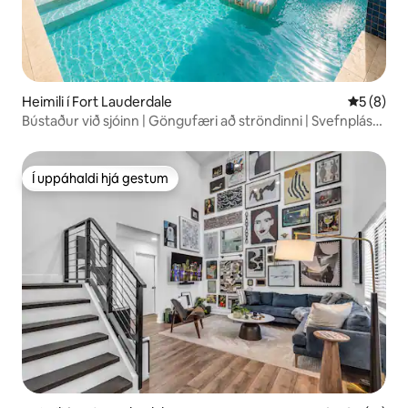
Heimili í Fort Lauderdale
5 af 5 í 
5 (8)
Bústaður við sjóinn | Göngufæri að ströndinni | Svefnpláss
fyrir 10
Í uppáhaldi hjá gestum
Í uppáhaldi hjá gestum