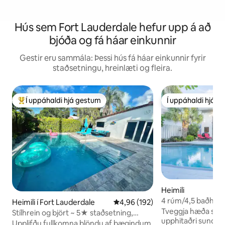
Hús sem Fort Lauderdale hefur upp á að
bjóða og fá háar einkunnir
Gestir eru sammála: Þessi hús fá háar einkunnir fyrir
staðsetningu, hreinlæti og fleira.
Í uppáhaldi hjá gestum
Í uppáhaldi hjá 
Í mestu uppáhaldi hjá gestum
Í uppáhaldi hjá 
Heimili
4 rúm/4,5 baðherb
Heimili í Fort Lauderdale
4,96 af 5 í meðaleinkunn, 192 u
4,96 (192)
Lauderdale
Tveggja hæða str
Stílhrein og björt ~ 5★ staðsetning,
upphitaðri sundlau
sundlaug, heitur pottur, Pkg
Upplifðu fullkomna blöndu af þægindum