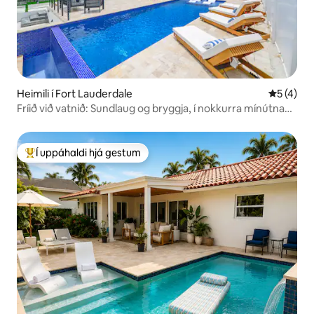
Heimili í Fort Lauderdale
5 af 5 í 
5 (4)
Fríið við vatnið: Sundlaug og bryggja, í nokkurra mínútna
fjarlægð frá ströndinni
Í uppáhaldi hjá gestum
Í mestu uppáhaldi hjá gestum