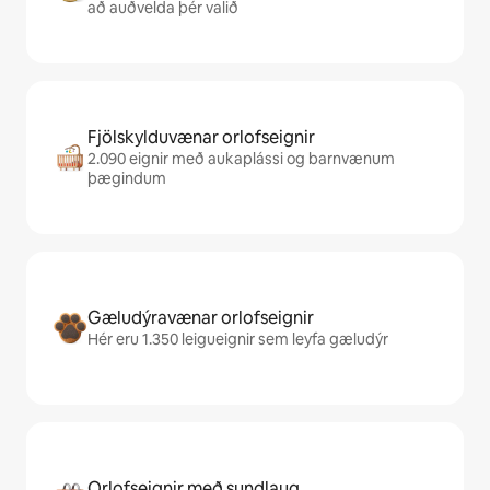
að auðvelda þér valið
Fjölskylduvænar orlofseignir
2.090 eignir með aukaplássi og barnvænum
þægindum
Gæludýravænar orlofseignir
Hér eru 1.350 leigueignir sem leyfa gæludýr
Orlofseignir með sundlaug