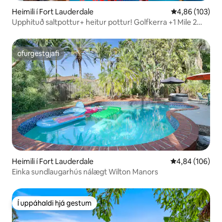
Heimili í Fort Lauderdale
4,86 af 5 í me
4,86 (103)
Upphituð saltpottur+ heitur pottur! Golfkerra +1 Mile 2
Beach!
ofurgestgjafi
ofurgestgjafi
Heimili í Fort Lauderdale
4,84 af 5 í me
4,84 (106)
Einka sundlaugarhús nálægt Wilton Manors
Í uppáhaldi hjá gestum
Í uppáhaldi hjá gestum