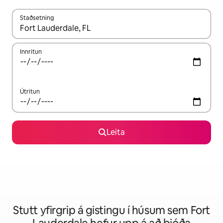
Staðsetning
Þegar niðurstöður liggja fyrir skaltu nota upp og niður örvalyk
Innritun
Útritun
Leita
Stutt yfirgrip á gistingu í húsum sem Fort