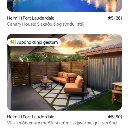
Heimili í Fort Lauderdale
5 af 5 í m
5 (26)
Canary House: Slakaðu á og syndu í stíl!
Í uppáhaldi hjá gestum
Í mestu uppáhaldi hjá gestum
Heimili í Fort Lauderdale
5 af 5 í m
5 (50)
Villa í miðbænum með king-rúmi, skjávarpa, grill, verönd
og líkamsrækt