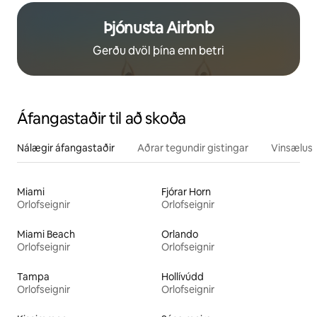
Þjónusta Airbnb
Gerðu dvöl þína enn betri
Áfangastaðir til að skoða
Nálægir áfangastaðir
Aðrar tegundir gistingar
Vinsælustu
Miami
Fjórar Horn
Orlofseignir
Orlofseignir
Miami Beach
Orlando
Orlofseignir
Orlofseignir
Tampa
Hollívúdd
Orlofseignir
Orlofseignir