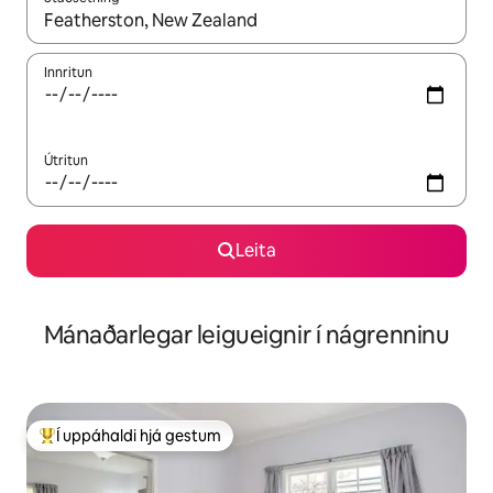
Þegar niðurstöður liggja fyrir skaltu nota upp og niður örvalyk
Innritun
Útritun
Leita
Mánaðarlegar leigueignir í nágrenninu
Í uppáhaldi hjá gestum
Í mestu uppáhaldi hjá gestum