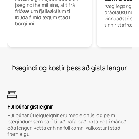
þægindi heimilisins, allt frá
Þægilegar gist
friðsælum fjallaskálum til
þráðlausu neti 
íbúða á miðlægum stað í
vinnuaðstöðu fy
borginni.
sinnir stafrænni
Þægindi og kostir þess að gista lengur
Fullbúnar gistieignir
Fullbúnar útleigueignir eru með eldhúsi og þeim
þægindum sem þarf til að hafa það notalegt í mánuð
eða lengur. Þetta er hinn fullkomni valkostur í stað
framleigu.