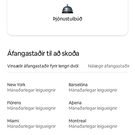
Þjónustuíbúð
Áfangastaðir til að skoða
Vinsælir áfangastaðir fyrir lengri dvöl
Nálægir áfangastaðir
New York
Barselóna
Mánaðarlegar leigueignir
Mánaðarlegar leigueignir
Flórens
Aþena
Mánaðarlegar leigueignir
Mánaðarlegar leigueignir
Miami
Montreal
Mánaðarlegar leigueignir
Mánaðarlegar leigueignir