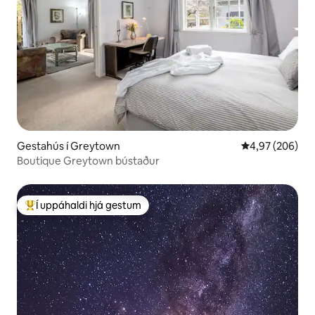
Gestahús í Greytown
4,97 af 5 í me
4,97 (206)
Boutique Greytown bústaður
Í uppáhaldi hjá gestum
Í mestu uppáhaldi hjá gestum