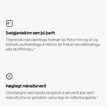
Sveigjanleikinn sem þú þarft
Tilgreindu nákvæmlega hvenær þú flytur inn og út og
bókaðu auðveldlega á Netinu án frekari skuldbindinga
eða skriffinnsku.*
Þægilegt mánaðarverð
Orlofseignir sem bjóða langdvöl á sérverði þar sem
mánuðurinn er greiddur í einu lagi án viðbótargjalda.*