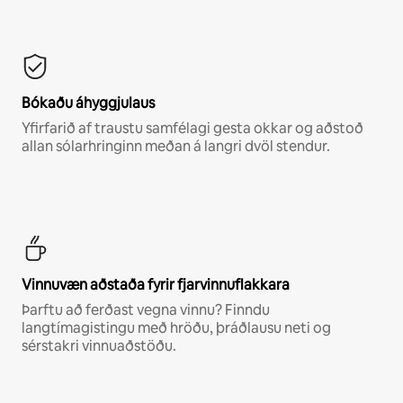
Bókaðu áhyggjulaus
Yfirfarið af traustu samfélagi gesta okkar og aðstoð
allan sólarhringinn meðan á langri dvöl stendur.
Vinnuvæn aðstaða fyrir fjarvinnuflakkara
Þarftu að ferðast vegna vinnu? Finndu
langtímagistingu með hröðu, þráðlausu neti og
sérstakri vinnuaðstöðu.