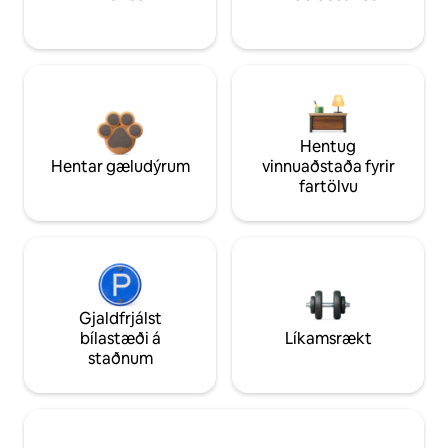
Hentug
Hentar gæludýrum
vinnuaðstaða fyrir
fartölvu
Gjaldfrjálst
bílastæði á
Líkamsrækt
staðnum