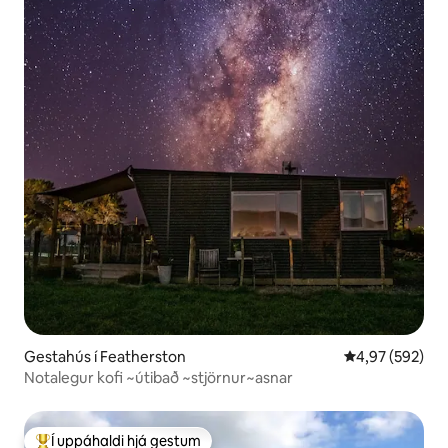
Gestahús í Featherston
4,97 af 5 í me
4,97 (592)
Notalegur kofi ~útibað ~stjörnur~asnar
Í uppáhaldi hjá gestum