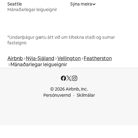
Seattle
Sýna meira
Mánaðarlegar leigueignir
*Undanþágur gætu átt við um tiltekna staði og sumar
fasteignir.
Airbnb
Nýja-Sjáland
Vellington
Featherston
Mánaðarlegar leigueignir
© 2026 Airbnb, Inc.
Persónuvernd
Skilmálar