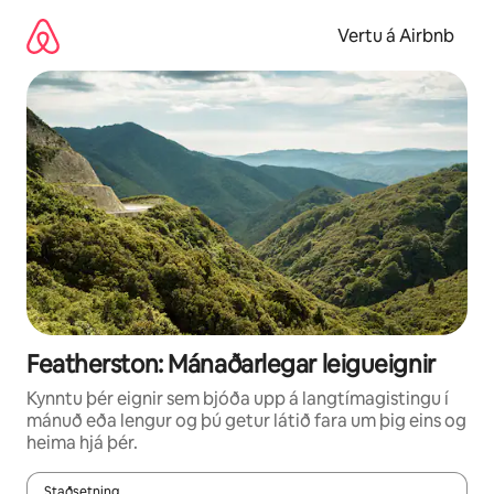
Stökkva
beint
Vertu á Airbnb
að
efni
Featherston: Mánaðarlegar leigueignir
Kynntu þér eignir sem bjóða upp á langtímagistingu í
mánuð eða lengur og þú getur látið fara um þig eins og
heima hjá þér.
Staðsetning