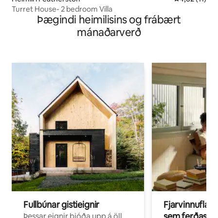
Turret House- 2 bedroom Villa
Þægindi heimilisins og frábært
mánaðarverð
Fullbúnar gistieignir
Fjarvinnuflakk
sem ferðast v
Þessar eignir bjóða upp á öll