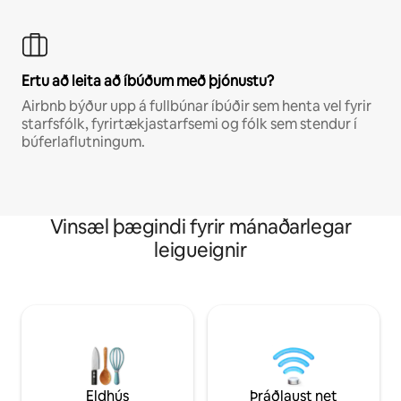
Ertu að leita að íbúðum með þjónustu?
Airbnb býður upp á fullbúnar íbúðir sem henta vel fyrir
starfsfólk, fyrirtækjastarfsemi og fólk sem stendur í
búferlaflutningum.
Vinsæl þægindi fyrir mánaðarlegar
leigueignir
Eldhús
Þráðlaust net