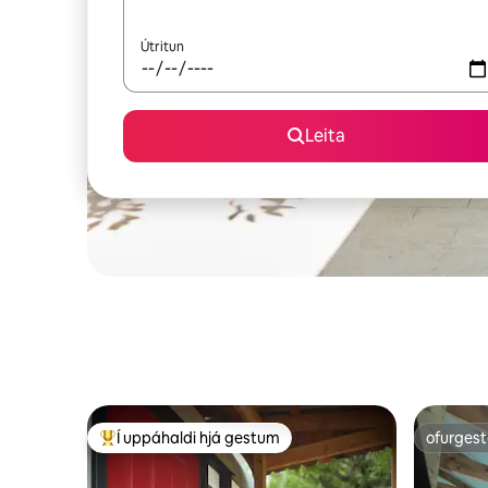
Útritun
Leita
Í uppáhaldi hjá gestum
ofurgest
Í mestu uppáhaldi hjá gestum
ofurgest