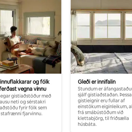
innuflakkarar og fólk
Gleði er innifalin
ferðast vegna vinnu
Stundum er áfangastaðu
sjálf gistiaðstaðan. Þessa
egar gistiaðstöður með
gistieignir eru fullar af
ausu neti og sérstakri
einstökum eiginleikum, al
aðstöðu fyrir fólk sem
frá smábústöðum við
r stafrænni fjarvinnu.
klettabjörg, til friðsælla
húsbáta.