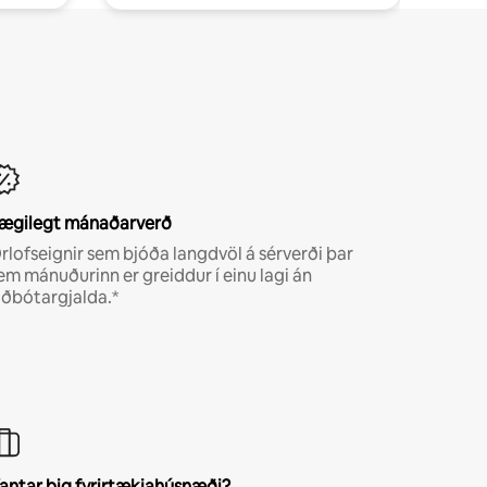
ægilegt mánaðarverð
rlofseignir sem bjóða langdvöl á sérverði þar
em mánuðurinn er greiddur í einu lagi án
iðbótargjalda.*
antar þig fyrirtækjahúsnæði?