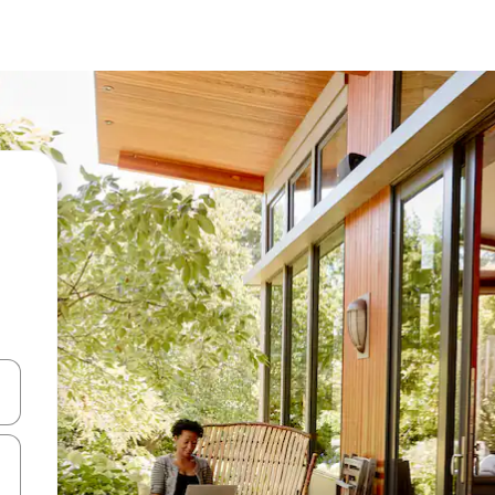
 niður örvalyklana eða skoða með því að snerta eða strjúka.