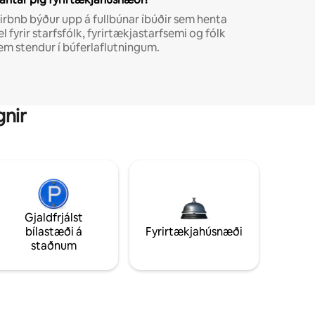
irbnb býður upp á fullbúnar íbúðir sem henta
el fyrir starfsfólk, fyrirtækjastarfsemi og fólk
em stendur í búferlaflutningum.
gnir
Gjaldfrjálst
bílastæði á
Fyrirtækjahúsnæði
staðnum