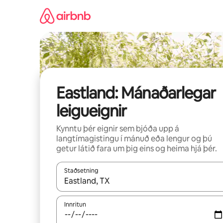
Stökkva
beint
að
efni
Eastland: Mánaðarlegar
leigueignir
Kynntu þér eignir sem bjóða upp á
langtímagistingu í mánuð eða lengur og þú
getur látið fara um þig eins og heima hjá þér.
Staðsetning
Þegar niðurstöður liggja fyrir skaltu nota upp og
Innritun