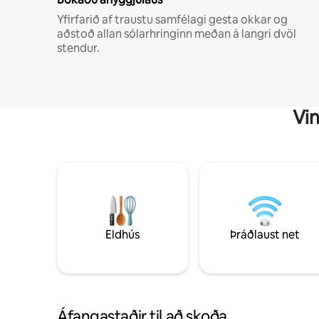
Yfirfarið af traustu samfélagi gesta okkar og
aðstoð allan sólarhringinn meðan á langri dvöl
stendur.
Vin
Eldhús
Þráðlaust net
Áfangastaðir til að skoða