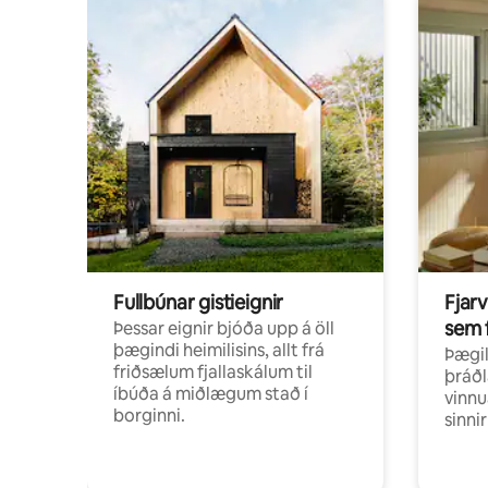
Fullbúnar gistieignir
Fjarv
sem 
Þessar eignir bjóða upp á öll
þægindi heimilisins, allt frá
Þægil
friðsælum fjallaskálum til
þráðl
íbúða á miðlægum stað í
vinnu
borginni.
sinni