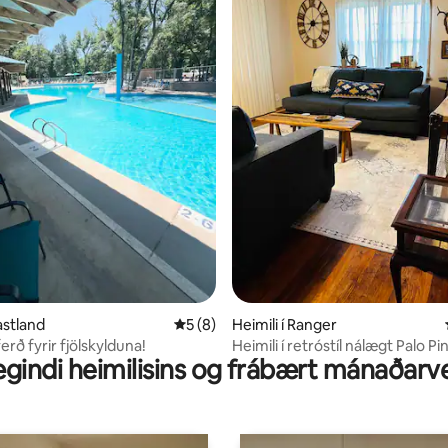
nn, 111 umsagnir
Eastland
5 af 5 í meðaleinkunn, 8 umsagnir
5 (8)
Heimili í Ranger
rð fyrir fjölskylduna!
Heimili í retróstíl nálægt Palo Pi
gindi heimilisins og frábært mánaðarv
Mountains-þjóðgarðinum