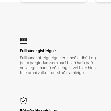
Fullbúnar gistieignir
Fullbúnar útleigueignir eru með eldhúsi og
þeim þægindum sem þarf til að hafa það
notalegt í mánuð eða lengur. Þetta er hinn
fullkomni valkostur í stað framleigu.
Bókaðu áhyggjulaus