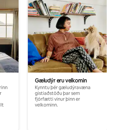
Gæludýr eru velkomin
rinn
Kynntu þér gæludýravæna
r
gistiaðstöðu þar sem
fjórfætti vinur þinn er
lt
velkominn.