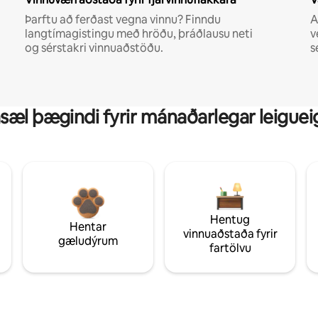
Þarftu að ferðast vegna vinnu? Finndu
A
langtímagistingu með hröðu, þráðlausu neti
v
og sérstakri vinnuaðstöðu.
s
sæl þægindi fyrir mánaðarlegar leiguei
Hentug
Hentar
vinnuaðstaða fyrir
gæludýrum
fartölvu