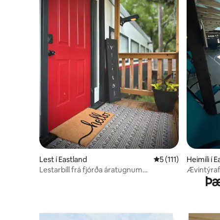
Lest í Eastland
5 af 5 í meðaleinku
5 (111)
Heimili í 
Lestarbíll frá fjórða áratugnum
Ævintýrafe
Þæ
umbreyttur að fullu