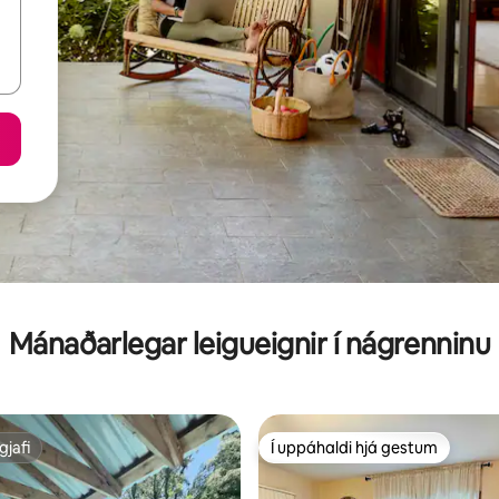
Mánaðarlegar leigueignir í nágrenninu
gjafi
Í uppáhaldi hjá gestum
gjafi
Í uppáhaldi hjá gestum