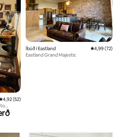
Íbúð í Eastland
4,99 af 5 í meðaleink
4,99 (72)
Eastland Grand Majestic
4,92 af 5 í meðaleinkunn, 52 umsagnir
4,92 (52)
nto
erð