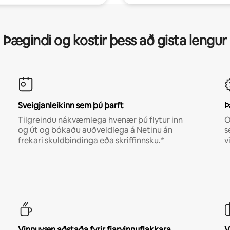
Þægindi og kostir þess að gista lengur
Sveigjanleikinn sem þú þarft
Þ
Tilgreindu nákvæmlega hvenær þú flytur inn
O
og út og bókaðu auðveldlega á Netinu án
s
frekari skuldbindinga eða skriffinnsku.*
v
Vinnuvæn aðstaða fyrir fjarvinnuflakkara
V