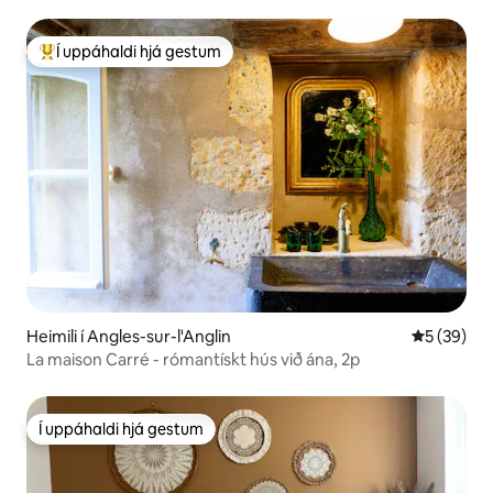
Í uppáhaldi hjá gestum
Í mestu uppáhaldi hjá gestum
Heimili í Angles-sur-l'Anglin
5 af 5 í m
5 (39)
La maison Carré - rómantískt hús við ána, 2p
Í uppáhaldi hjá gestum
Í uppáhaldi hjá gestum