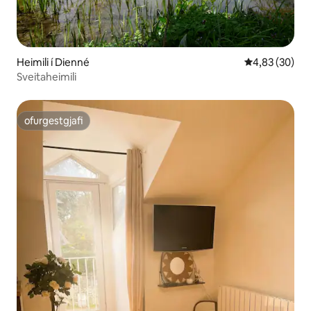
Heimili í Dienné
4,83 af 5 í m
4,83 (30)
Sveitaheimili
ofurgestgjafi
ofurgestgjafi