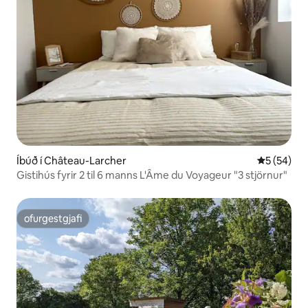
Íbúð í Château-Larcher
5 af 5 í m
5 (54)
Gistihús fyrir 2 til 6 manns L'Âme du Voyageur "3 stjörnur"
ofurgestgjafi
ofurgestgjafi