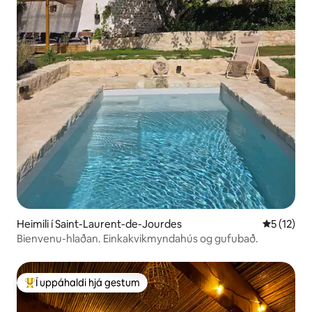
Heimili í Saint-Laurent-de-Jourdes
5 af 5 í m
5 (12)
Bienvenu-hlaðan. Einkakvikmyndahús og gufubað.
Í uppáhaldi hjá gestum
Í mestu uppáhaldi hjá gestum