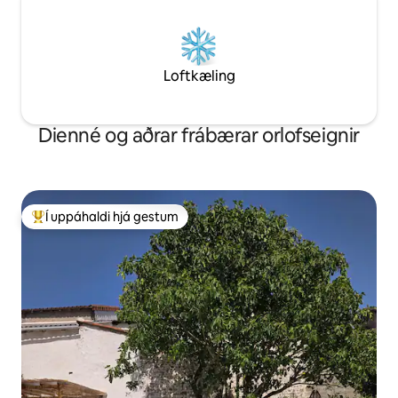
Loftkæling
Dienné og aðrar frábærar orlofseignir
Í uppáhaldi hjá gestum
Í mestu uppáhaldi hjá gestum