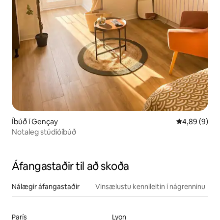
Íbúð í Gençay
4,89 af 5 í 
4,89 (9)
Notaleg stúdíóíbúð
Áfangastaðir til að skoða
Nálægir áfangastaðir
Vinsælustu kennileitin í nágrenninu
París
Lyon