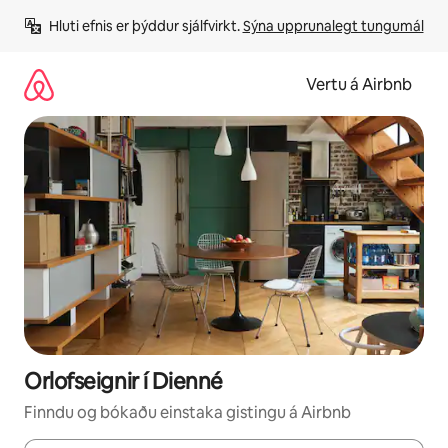
Stökkva
Hluti efnis er þýddur sjálfvirkt. 
Sýna upprunalegt tungumál
beint
að
efni
Vertu á Airbnb
Orlofseignir í Dienné
Finndu og bókaðu einstaka gistingu á Airbnb