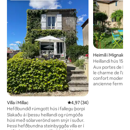
Heimili í Mignalou
r
Heillandi hús 15 m
Aux portes de Poit
le charme de l’anc
confort moderne.
ancienne ferme, at
des propriétaires
terrasse et jardin
vous trouverez le 
Villa í Millac
4,97 af 5 í meðaleinkunn, 34 u
4,97 (34)
cuisine équipée (f
Hefðbundið rúmgott hús í fallegu þorpi
vaisselle, réfrigér
Slakaðu á í þessu heillandi og rúmgóða
induction…). A l’é
húsi með sólarverönd sem snýr í suður.
un palier avec co
Þessi hefðbundna steinbyggða villa er í
une grande chambr