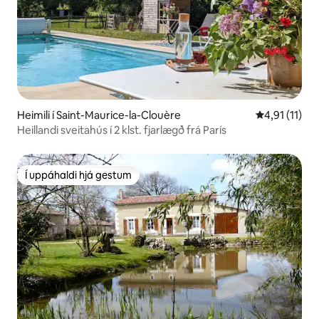
Heimili í Saint-Maurice-la-Clouère
4,91 af 5 í m
4,91 (11)
Heillandi sveitahús í 2 klst. fjarlægð frá París
Í uppáhaldi hjá gestum
Í uppáhaldi hjá gestum