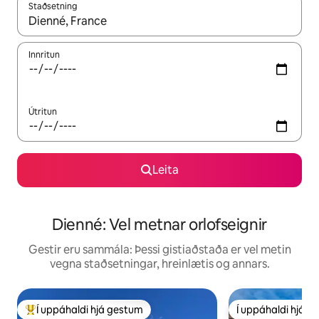
Staðsetning
Þegar niðurstöður liggja fyrir skaltu nota upp og niður örvalyk
Innritun
Útritun
Leita
Dienné: Vel metnar orlofseignir
Gestir eru sammála: Þessi gistiaðstaða er vel metin
vegna staðsetningar, hreinlætis og annars.
Í uppáhaldi hjá gestum
Í uppáhaldi hjá 
Í mestu uppáhaldi hjá gestum
Í uppáhaldi hjá 