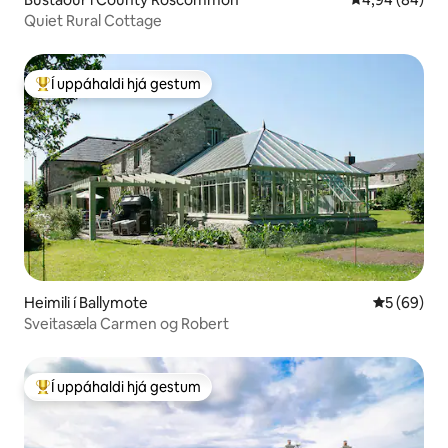
Quiet Rural Cottage
Í uppáhaldi hjá gestum
Í mestu uppáhaldi hjá gestum
Heimili í Ballymote
5 af 5 í m
5 (69)
Sveitasæla Carmen og Robert
Í uppáhaldi hjá gestum
Í mestu uppáhaldi hjá gestum