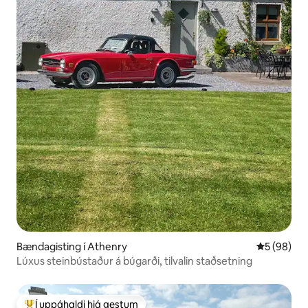
Bændagisting í Athenry
5 af 5 í m
5 (98)
Lúxus steinbústaður á búgarði, tilvalin staðsetning
Í uppáhaldi hjá gestum