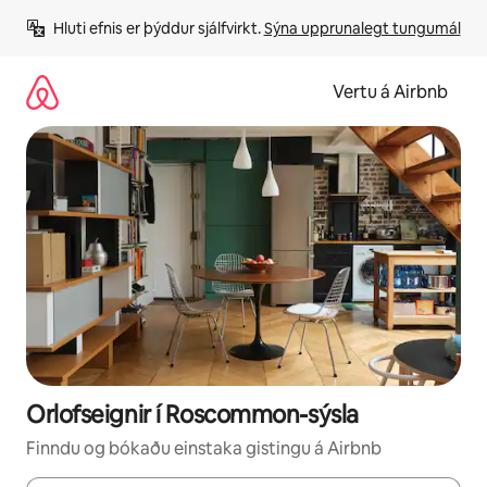
Stökkva
Hluti efnis er þýddur sjálfvirkt. 
Sýna upprunalegt tungumál
beint
að
efni
Vertu á Airbnb
Orlofseignir í Roscommon-sýsla
Finndu og bókaðu einstaka gistingu á Airbnb