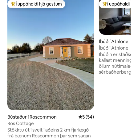
Í uppáhaldi hjá gestum
Í uppáhaldi hj
Í mestu uppáhaldi hjá gestum
Í mestu uppáhald
Íbúð í Athlone
Íbúð í Athlone
Íbúðin er staðsett
kallast menninga
öllum nútímalegu 
sérbaðherbergi og
svefnherbergjum 
Eldhús/stofa o.s.fr
göngufjarlægð frá
öðrum þekktum k
veitingastöðum. 
og Shannon-áin. R
aðalbrú bæjarins. 
Bústaður í Roscommon
5 af 5 í meðaleinkunn, 54 u
5 (54)
verslunarmiðstöð 
Ros Cottage
auknu öryggi vegn
Stökktu út í sveit í aðeins 2 km fjarlægð
Upplýsingar um bí
frá bænum Roscommon þar sem sagan
upplýsingum til að