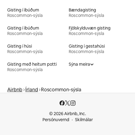
Gisting í íbúðum
Bændagisting
Roscommon-sýsla
Roscommon-sýsla
Gisting í íbúðum
Fjölskylduvæn gisting
Roscommon-sýsla
Roscommon-sýsla
Gisting í húsi
Gisting í gestahúsi
Roscommon-sýsla
Roscommon-sýsla
Gisting með heitum potti
Sýna meira
Roscommon-sýsla
Airbnb
Írland
Roscommon-sýsla
© 2026 Airbnb, Inc.
Persónuvernd
Skilmálar