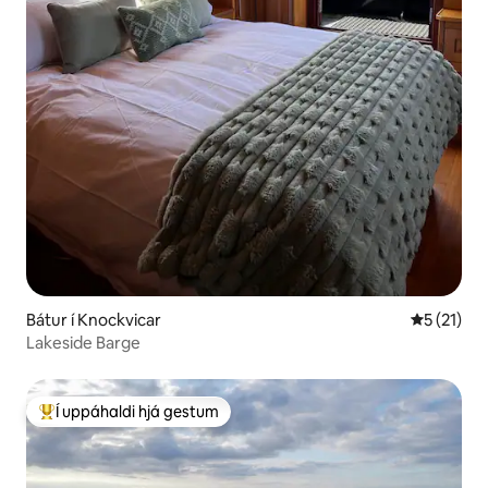
Bátur í Knockvicar
5 af 5 í m
5 (21)
Lakeside Barge
Í uppáhaldi hjá gestum
Í mestu uppáhaldi hjá gestum