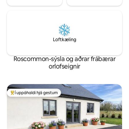
Loftkæling
Roscommon-sýsla og aðrar frábærar
orlofseignir
Í uppáhaldi hjá gestum
Í mestu uppáhaldi hjá gestum