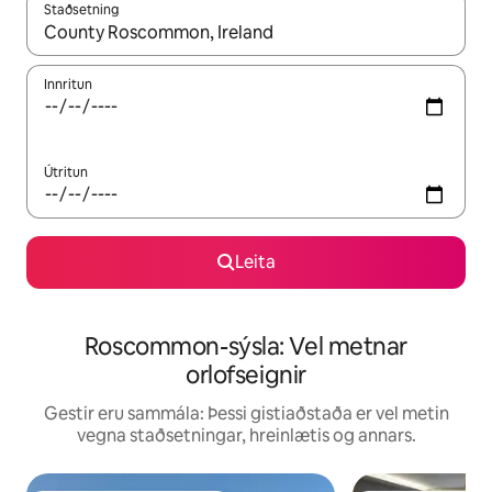
Staðsetning
Þegar niðurstöður liggja fyrir skaltu nota upp og niður örvalyk
Innritun
Útritun
Leita
Roscommon-sýsla: Vel metnar
orlofseignir
Gestir eru sammála: Þessi gistiaðstaða er vel metin
vegna staðsetningar, hreinlætis og annars.