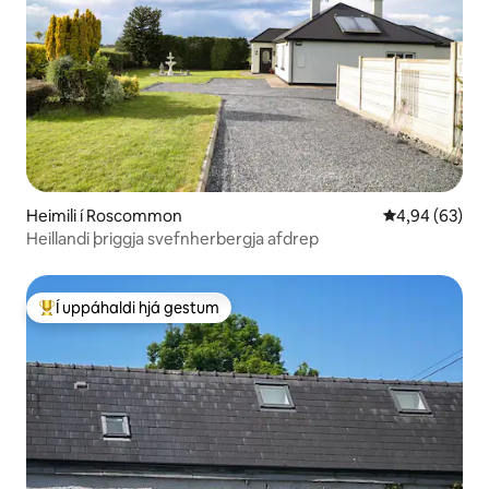
Heimili í Roscommon
4,94 af 5 í m
4,94 (63)
Heillandi þriggja svefnherbergja afdrep
Í uppáhaldi hjá gestum
Í mestu uppáhaldi hjá gestum