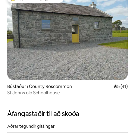
Í mestu uppáhaldi hjá gestum
Bústaður í County Roscommon
5 af 5 í m
5 (41)
St Johns old Schoolhouse
Áfangastaðir til að skoða
Aðrar tegundir gistingar