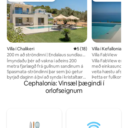
Í uppáhaldi hjá gestum
Í uppáhaldi hjá 
Villa í Chalikeri
5 af 5 í meðaleinkunn, 18 u
5 (18)
Villa í Kefallonia
200 m að ströndinni | Endalaus sundlaug |
Villa FabView
Villa Erato
Ímyndaðu þér að vakna í aðeins 200
Villa FabView er gl
metra fjarlægð frá gullnum sandinum á
með einkasundlaug
Spasmata-ströndinni þar sem þú getur
veita hæstu afslöp
byrjað daginn á því að synda í kristaltæru
Þetta er fullkominn
Cephalonia: Vinsæl þægindi í
vatninu eða slappa af undir regnhlíf á
sumarfrí fyrir lúxu
strandbarnum. Villa Erato er glænýtt
ferðalagi með vi
orlofseignum
lúxusafdrep, byggt árið 2024, sem býður
fjölskyldu mun 180
upp á hnökralausa blöndu af
og landslagið í ka
nútímalegum glæsileika, þægindum og
þér á óvart. FabVi
góðri staðsetningu. Hvort sem þú ert að
flugvellinum, í að
leita að friðsælum stundum við sjóinn,
akstursfjarlægð fr
skoða líflega áfangastaði eyjunnar eða
Kefalonia og í 6 m
einfaldlega njóta hreins lúxus er Villa
frá næstu strönd.