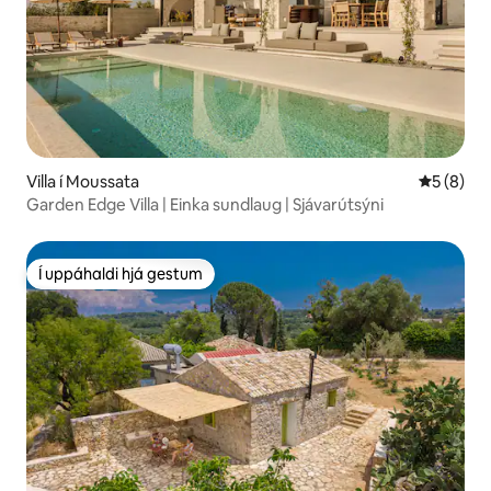
Villa í Moussata
5 af 5 í 
5 (8)
Garden Edge Villa | Einka sundlaug | Sjávarútsýni
Í uppáhaldi hjá gestum
Í uppáhaldi hjá gestum