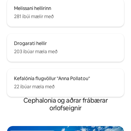
Melissani hellirinn
281 íbúi mælir með
Drogarati hellir
203 íbúar mæla með
Kefalónía flugvöllur "Anna Pollatou"
22 íbúar mæla með
Cephalonia og aðrar frábærar
orlofseignir