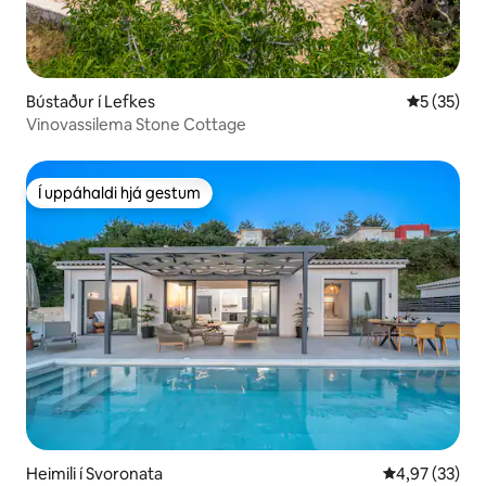
Bústaður í Lefkes
5 af 5 í m
5 (35)
Vinovassilema Stone Cottage
Í uppáhaldi hjá gestum
Í uppáhaldi hjá gestum
Heimili í Svoronata
4,97 af 5 í m
4,97 (33)