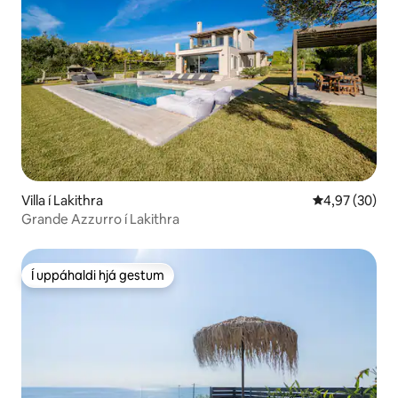
Villa í Lakithra
4,97 af 5 í m
4,97 (30)
Grande Azzurro í Lakithra
Í uppáhaldi hjá gestum
Í uppáhaldi hjá gestum