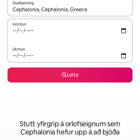
Staðsetning
Þegar niðurstöður liggja fyrir skaltu nota upp og niður örvalyk
Innritun
Útritun
Leita
Stutt yfirgrip á orlofseignum sem
Cephalonia hefur upp á að bjóða