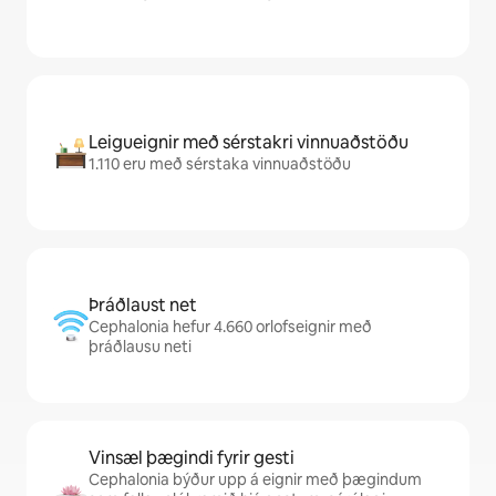
Leigueignir með sérstakri vinnuaðstöðu
1.110 eru með sérstaka vinnuaðstöðu
Þráðlaust net
Cephalonia hefur 4.660 orlofseignir með
þráðlausu neti
Vinsæl þægindi fyrir gesti
Cephalonia býður upp á eignir með þægindum