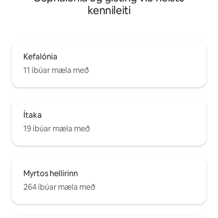
kennileiti
Kefalónia
11 íbúar mæla með
Ítaka
19 íbúar mæla með
Myrtos hellirinn
264 íbúar mæla með