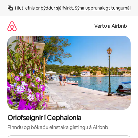
Stökkva
Hluti efnis er þýddur sjálfvirkt. 
Sýna upprunalegt tungumál
beint
að
efni
Vertu á Airbnb
Orlofseignir í Cephalonia
Finndu og bókaðu einstaka gistingu á Airbnb