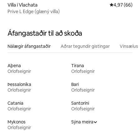
Villa í Vlachata
4,97 af 5 í m
4,97 (66)
Prive L Edge (glæný villa)
Áfangastaðir til að skoða
Nálægir áfangastaðir
Aðrar tegundir gistingar
Vinsælustu
Aþena
Tírana
Orlofseignir
Orlofseignir
Þessaloníka
Bari
Orlofseignir
Orlofseignir
Catania
Santoríni
Orlofseignir
Orlofseignir
Mykonos
Sýna meira
Orlofseignir