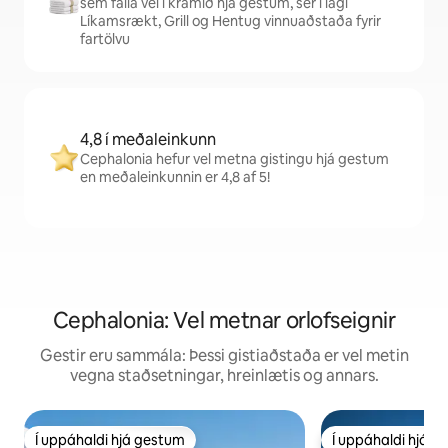
sem falla vel í kramið hjá gestum, sér í lagi
Líkamsrækt, Grill og Hentug vinnuaðstaða fyrir
fartölvu
4,8 í meðaleinkunn
Cephalonia hefur vel metna gistingu hjá gestum
en meðaleinkunnin er 4,8 af 5!
Cephalonia: Vel metnar orlofseignir
Gestir eru sammála: Þessi gistiaðstaða er vel metin
vegna staðsetningar, hreinlætis og annars.
Í uppáhaldi hjá gestum
Í uppáhaldi hjá 