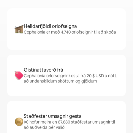
Heildarfjöldi orlofseigna
Cephalonia er með 4.740 orlofseignir til að skoða
Gistináttaverð frá
Cephalonia orlofseignir kosta frá 20 $ USD á nótt,
að undanskildum sköttum og gjöldum
Staðfestar umsagnir gesta
Þú hefur meira en 67.680 staðfestar umsagnir til
að auðvelda þér valið