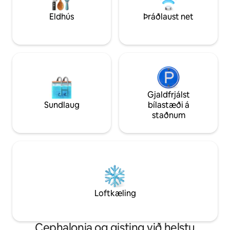
Erato fullkominn afdrep á eyjunni.
Eldhús
Þráðlaust net
Gjaldfrjálst
Sundlaug
bílastæði á
staðnum
Loftkæling
Cephalonia og gisting við helstu