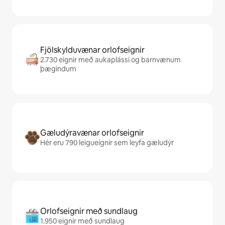
Fjölskylduvænar orlofseignir
2.730 eignir með aukaplássi og barnvænum
þægindum
Gæludýravænar orlofseignir
Hér eru 790 leigueignir sem leyfa gæludýr
Orlofseignir með sundlaug
1.950 eignir með sundlaug