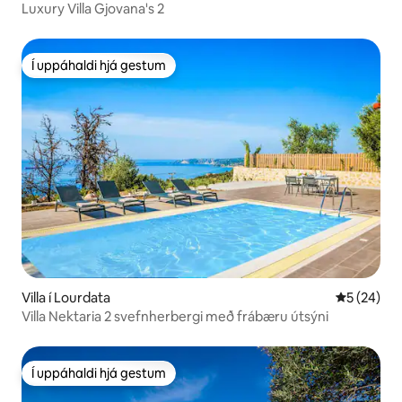
Luxury Villa Gjovana's 2
Í uppáhaldi hjá gestum
Í uppáhaldi hjá gestum
Villa í Lourdata
5 af 5 í m
5 (24)
Villa Nektaria 2 svefnherbergi með frábæru útsýni
Í uppáhaldi hjá gestum
Í uppáhaldi hjá gestum