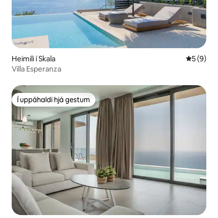
Heimili í Skala
5 af 5 í 
5 (9)
Villa Esperanza
Í uppáhaldi hjá gestum
Í uppáhaldi hjá gestum