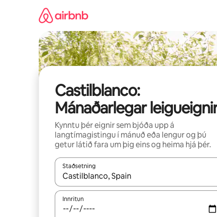
Stökkva
beint
að
efni
Castilblanco:
Mánaðarlegar leigueigni
Kynntu þér eignir sem bjóða upp á
langtímagistingu í mánuð eða lengur og þú
getur látið fara um þig eins og heima hjá þér.
Staðsetning
Þegar niðurstöður liggja fyrir skaltu nota upp og
Innritun