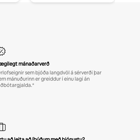
ægilegt mánaðarverð
rlofseignir sem bjóða langdvöl á sérverði þar
em mánuðurinn er greiddur í einu lagi án
iðbótargjalda.*
rtu að leita að íbúðum með þjónustu?