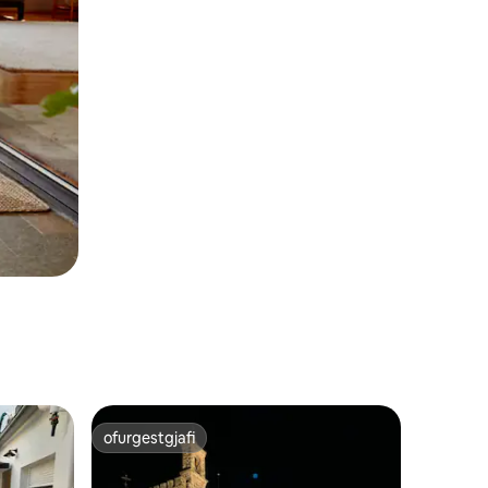
ofurgestgjafi
ofurgestgjafi