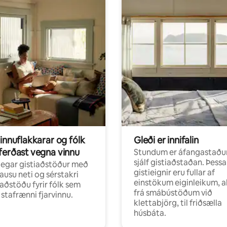
innuflakkarar og fólk
Gleði er innifalin
ferðast vegna vinnu
Stundum er áfangastaðu
sjálf gistiaðstaðan. Þessa
egar gistiaðstöður með
gistieignir eru fullar af
ausu neti og sérstakri
einstökum eiginleikum, al
aðstöðu fyrir fólk sem
frá smábústöðum við
r stafrænni fjarvinnu.
klettabjörg, til friðsælla
húsbáta.