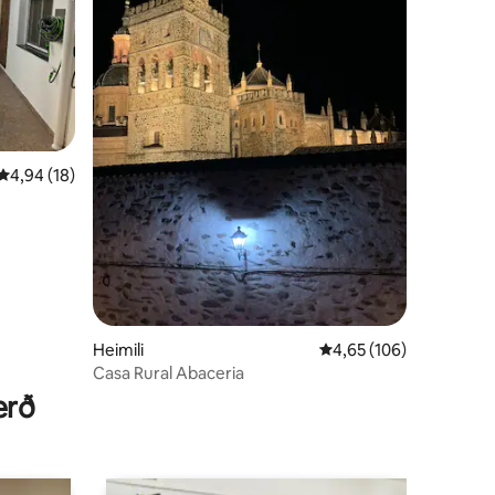
4,94 af 5 í meðaleinkunn, 18 umsagnir
4,94 (18)
Heimili
4,65 af 5 í meðaleinku
4,65 (106)
Casa Rural Abaceria
erð