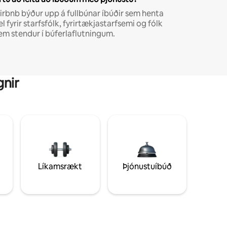
irbnb býður upp á fullbúnar íbúðir sem henta
el fyrir starfsfólk, fyrirtækjastarfsemi og fólk
em stendur í búferlaflutningum.
gnir
Líkamsrækt
Þjónustuíbúð