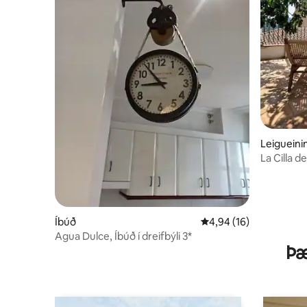
Leigueini
La Cilla d
Íbúð
4,94 af 5 í meðaleinku
4,94 (16)
Agua Dulce, Íbúð í dreifbýli 3*
Þæ