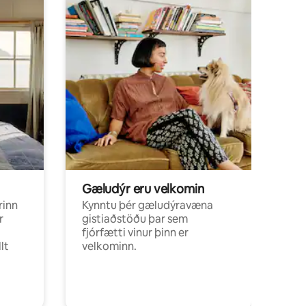
Gæludýr eru velkomin
rinn
Kynntu þér gæludýravæna
r
gistiaðstöðu þar sem
fjórfætti vinur þinn er
lt
velkominn.