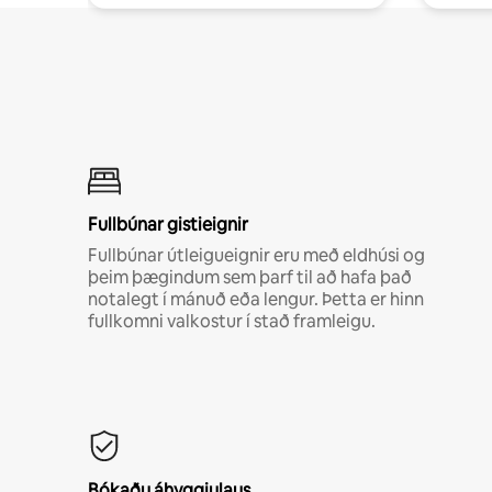
Fullbúnar gistieignir
Fullbúnar útleigueignir eru með eldhúsi og
þeim þægindum sem þarf til að hafa það
notalegt í mánuð eða lengur. Þetta er hinn
fullkomni valkostur í stað framleigu.
Bókaðu áhyggjulaus