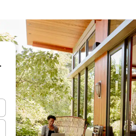
r
 niður örvalyklana eða skoða með því að snerta eða strjúka.