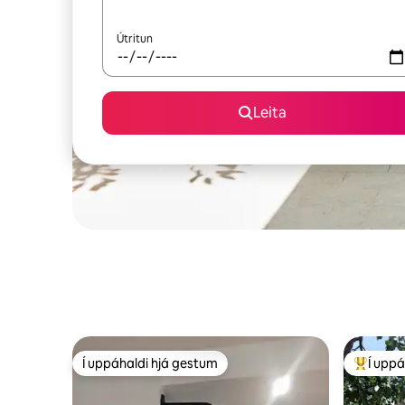
Útritun
Leita
Í uppáhaldi hjá gestum
Í uppá
Í uppáhaldi hjá gestum
Í mestu 