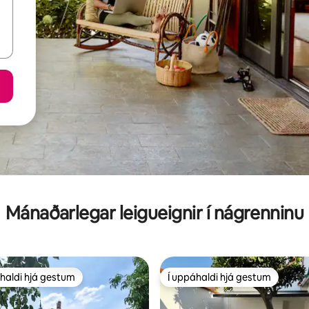
Mánaðarlegar leigueignir í nágrenninu
haldi hjá gestum
Í uppáhaldi hjá gestum
uppáhaldi hjá gestum
Í uppáhaldi hjá gestum