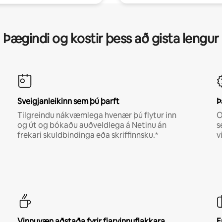
Þægindi og kostir þess að gista lengur
Sveigjanleikinn sem þú þarft
Þ
Tilgreindu nákvæmlega hvenær þú flytur inn
O
og út og bókaðu auðveldlega á Netinu án
s
frekari skuldbindinga eða skriffinnsku.*
v
Vinnuvæn aðstaða fyrir fjarvinnuflakkara
E