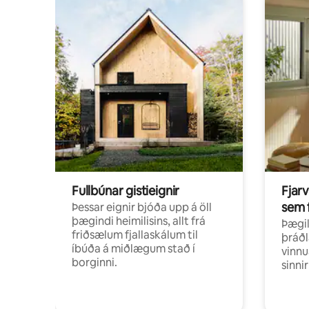
Fullbúnar gistieignir
Fjarv
sem 
Þessar eignir bjóða upp á öll
þægindi heimilisins, allt frá
Þægil
friðsælum fjallaskálum til
þráðl
íbúða á miðlægum stað í
vinnu
borginni.
sinni