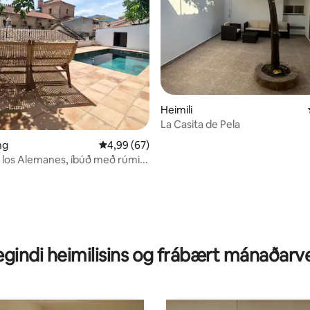
Heimili
La Casita de Pela
ng
4,99 af 5 í meðaleinkunn, 67 umsagnir
4,99 (67)
e los Alemanes, íbúð með rúmi...
nn, 16 umsagnir
gindi heimilisins og frábært mánaðarv