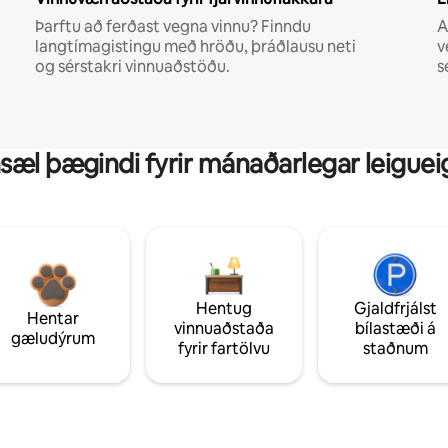
Þarftu að ferðast vegna vinnu? Finndu
A
langtímagistingu með hröðu, þráðlausu neti
v
og sérstakri vinnuaðstöðu.
s
sæl þægindi fyrir mánaðarlegar leiguei
Hentug
Gjaldfrjálst
Hentar
vinnuaðstaða
bílastæði á
gæludýrum
fyrir fartölvu
staðnum