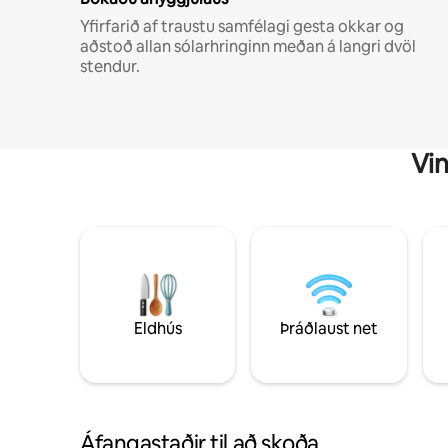
Yfirfarið af traustu samfélagi gesta okkar og
aðstoð allan sólarhringinn meðan á langri dvöl
stendur.
Vin
Eldhús
Þráðlaust net
Áfangastaðir til að skoða