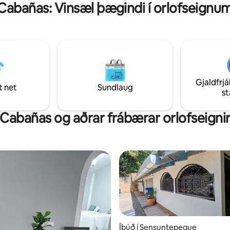
Cabañas: Vinsæl þægindi í orlofseignu
útsýni, fullkomnu til að slaka á 
m hússins.
utandyra í þægindum. Miðlæg
staðsetning fyrir auðveldar fer
innanlands.
Gjaldfrjá
t net
Sundlaug
s
Cabañas og aðrar frábærar orlofseigni
Íbúð í Sensuntepeque