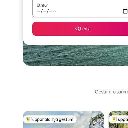
Útritun
Leita
Gestir eru sammá
Í uppáhaldi hjá gestum
Í uppá
Í mestu uppáhaldi hjá gestum
Í mestu 