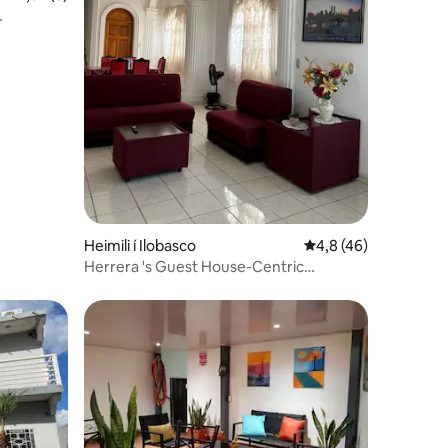
Heimili í Ilobasco
4,8 af 5 í meðaleink
4,8 (46)
Herrera 's Guest House-Centric
accommodation Ilobasc