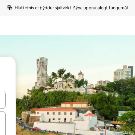
Hluti efnis er þýddur sjálfvirkt. 
Sýna upprunalegt tungumál
 niður örvalyklana eða skoða með því að snerta eða strjúka.