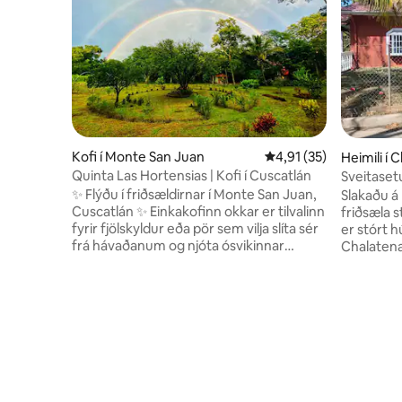
Kofi í Monte San Juan
4,91 af 5 í meðaleinku
4,91 (35)
Heimili í
Quinta Las Hortensias | Kofi í Cuscatlán
Sveitaset
Lempa.
✨ Flýðu í friðsældirnar í Monte San Juan,
Slakaðu á 
Cuscatlán ✨ Einkakofinn okkar er tilvalinn
friðsæla s
fyrir fjölskyldur eða pör sem vilja slíta sér
er stórt h
frá hávaðanum og njóta ósvikinnar
Chalatena
náttúru. 🌿 Á í nágrenninu (aðeins
fjarlægð 
nokkrar mínútur í göngufæri) 🐶
Eramón-hæ
Gæludýravæn 🏡 Rúmgóð einkaeign 🔥
ferð þína 
Eldstæði 🍳 Fullbúið eldhús 📶 Þráðlaust
leiðsögum
net 🚗 Bílastæði á staðnum Þessi staður
vinsamlega
er aðeins 45 mínútna fjarlægð frá San
bjóðum up
Salvador og er fullkominn til að slaka á og
eða frá Sa
tengjast því sem raunverulega skiptir
aðstoðum
máli. Bókaðu núna og njóttu ósvikinnar
öryggismy