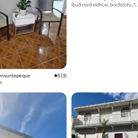
Íbúð með eldhúsi, borðstofu, 1
herbergi/baðherbergi!
unn, 6 umsagnir
 Sensuntepeque
5 af 5 í meðaleinkunn, 3 umsagnir
5 (3)
a