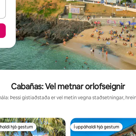
Cabañas: Vel metnar orlofseignir
la: Þessi gistiaðstaða er vel metin vegna staðsetningar, hrei
haldi hjá gestum
Í uppáhaldi hjá gestum
uppáhaldi hjá gestum
Í uppáhaldi hjá gestum