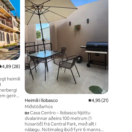
Fjölskyld
þú gistir
Staðsett 
hinu sögu
veitingas
Campero
mörgum v
matvöruv
húsaraðaf
upplifa „
með fjöl
kaupa. Þú
4,89 af 5 í meðaleinkunn, 28 umsagnir
4,89 (28)
horfa á s
ganga up
gt heimili
3
 herbergi
em gerir
Heimili í Ilobasco
4,95 af 5 í meðaleink
4,95 (21)
rvinnufólk
Miðstöðarhús
rrar stofu
ins
🏡 Casa Centro – Ilobasco Njóttu
, öruggs
dvalarinnar aðeins 100 metrum (1
húsaröð) frá Central Park, með allt í
allegu
nálægu. Nútímaleg íbúð fyrir 6 manns