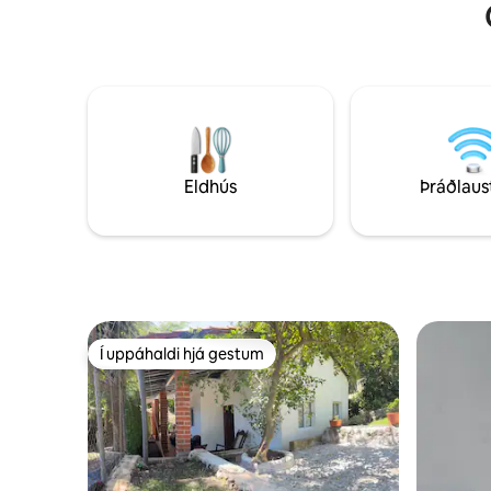
náttúruupplifunar.
bakgörðu
Eldhús
Þráðlaus
Í uppáhaldi hjá gestum
Í uppáhaldi hjá gestum