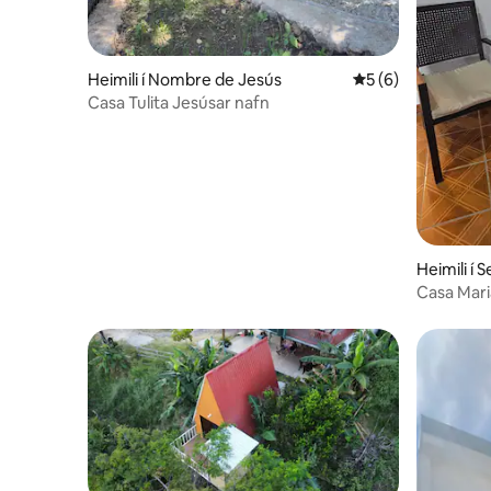
Heimili í Nombre de Jesús
5 af 5 í meðaleink
5 (6)
Casa Tulita Jesúsar nafn
Heimili í
Casa Mari