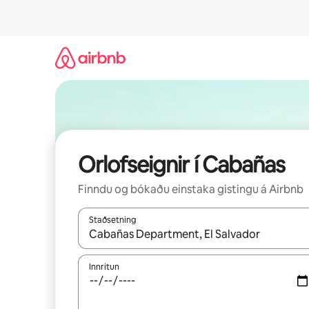
Stökkva
beint
að
efni
Orlofseignir í Cabañas
Finndu og bókaðu einstaka gistingu á Airbnb
Staðsetning
Þegar niðurstöður liggja fyrir skaltu nota upp og
Innritun