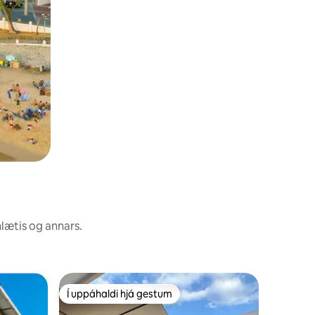
nlætis og annars.
Heimili í 
Í uppáhaldi hjá gestum
Í uppáh
Í uppáhaldi hjá gestum
Í uppáh
MarBella