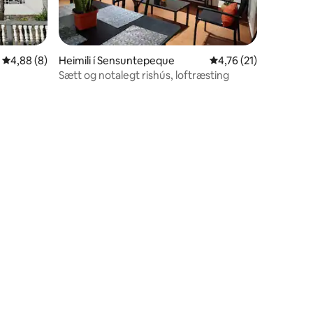
4,88 af 5 í meðaleinkunn, 8 umsagnir
4,88 (8)
Heimili í Sensuntepeque
4,76 af 5 í meðaleink
4,76 (21)
Sætt og notalegt rishús, loftræsting