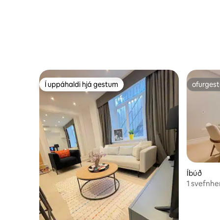
Í uppáhaldi hjá gestum
ofurgest
Í uppáhaldi hjá gestum
ofurgest
Íbúð
1 svefnhe
D'Montri