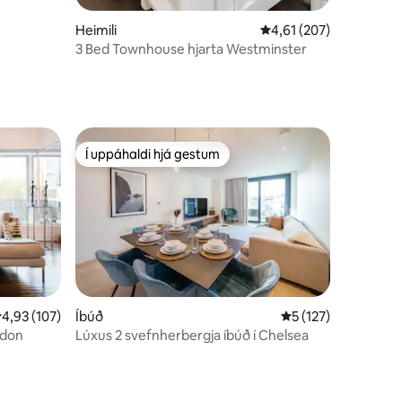
Heimili
4,61 af 5 í meðaleinku
4,61 (207)
3 Bed Townhouse hjarta Westminster
Í uppáhaldi hjá gestum
Í uppáhaldi hjá gestum
,93 af 5 í meðaleinkunn, 107 umsagnir
4,93 (107)
Íbúð
5 af 5 í meðaleinku
5 (127)
ndon
Lúxus 2 svefnherbergja íbúð í Chelsea