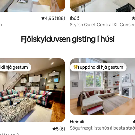
4,95 af 5 í meðaleinkunn, 188 umsagnir
4,95 (188)
Íbúð
4
ho
Stylish Quiet Central XL Conse
nn, 89 umsagnir
Paddington
Fjölskylduvæn gisting í húsi
ldi hjá gestum
Í uppáhaldi hjá gestum
ldi hjá gestum
Í mestu uppáhaldi hjá gestum
nn, 30 umsagnir
Heimili
4
Sögufrægt listahús á besta stað
5 af 5 í meðaleinkunn, 6 umsagnir
5 (6)