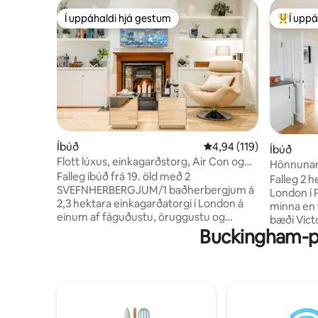
Í uppáhaldi hjá gestum
Í uppá
Í uppáhaldi hjá gestum
Í mestu 
Íbúð
4,94 af 5 í meðaleinkun
4,94 (119)
Íbúð
Flott lúxus, einkagarðstorg, Air Con og
Hönnunar
fleira
Falleg íbúð frá 19. öld með 2
svefnherb
Falleg 2 
SVEFNHERBERGJUM/1 baðherbergjum á
London í 
2,3 hektara einkagarðatorgi í London á
minna en 
einum af fáguðustu, öruggustu og
bæði Victo
þægilegustu stöðum London til að skoða
Buckingham-pöl
neðanjarð
helstu staðina. Victoria
miðsvæðis
Neðanjarðarlestar-, lestar- og
Chelsea, 
strætisvagnastöðvar, hopp á rútum,
niður heil
kaffihúsum, krám, veitingastöðum,
þar sem f
matvöruverslunum og verslunum í 5 til 10
fornmunav
mínútna göngufjarlægð. Frábær stíll og
göngufjar