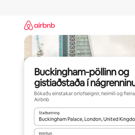
Stökkva
beint
að
efni
Buckingham-pöllinn og
gistiaðstaða í nágrennin
Bókaðu einstakar orlofseignir, heimili og fleira
Airbnb
Staðsetning
Þegar niðurstöður liggja fyrir skaltu nota upp og
Innritun