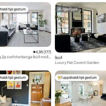
haldi hjá gestum
ofurgestgjafi
uppáhaldi hjá gestum
ofurgestgjafi
nn, 31 umsagnir
4,95 af 5 í meðaleinkunn, 177 umsagnir
4,95 (177)
 2ja svefnherbergja íbúð með
Íbúð
ð Oxford Street
Luxury Flat Covent Garden
haldi hjá gestum
Í uppáhaldi hjá gestum
uppáhaldi hjá gestum
Í mestu uppáhaldi hjá gestum