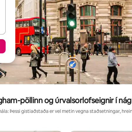
ham-pöllinn og úrvalsorlofseignir í ná
la: Þessi gistiaðstaða er vel metin vegna staðsetningar, hrei