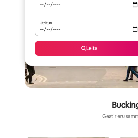
Útritun
Leita
Bucking
Gestir eru sammá