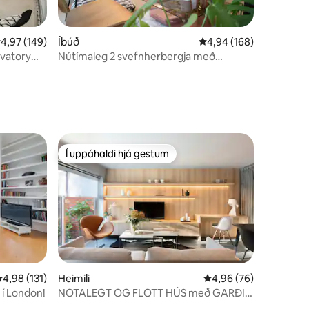
Íbúð
4,94 af 5 í meðaleinku
4,94 (168)
,97 af 5 í meðaleinkunn, 149 umsagnir
4,97 (149)
Nútímaleg 2 svefnherbergja með
rvatory
loftkælingu | Dyravörður allan
sólarhringinn | Mið-London
Í uppáhaldi hjá gestum
Í uppáhaldi hjá gestum
,98 af 5 í meðaleinkunn, 131 umsagnir
4,98 (131)
Heimili
4,96 af 5 í meðaleink
4,96 (76)
 í London!
NOTALEGT OG FLOTT HÚS með GARÐI -
Ný skráning