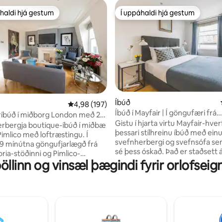
haldi hjá gestum
Í uppáhaldi hjá gestum
uppáhaldi hjá gestum
Í uppáhaldi hjá gestum
n, 119 umsagnir
Íbúð
4,98 af 5 í meðaleinkunn, 197 umsagnir
4,98 (197)
Íbúð í Mayfair | Í göngufæri frá
íbúð í miðborg London með 2
Buckingham-höll
Gistu í hjarta virtu Mayfair-hverf
ergjum og loftræstingu
herbergja boutique-íbúð í miðbæ
þessari stílhreinu íbúð með ein
Pimlico með loftræstingu. Í
svefnherbergi og svefnsófa sem
9 mínútna göngufjarlægð frá
sé þess óskað. Það er staðsett 
ria-stöðinni og Pimlico-
(aðeins með stiga) og er aðeins 
linn og vinsæl þægindi fyrir orlofseign
arlestarstöðinni. Þetta er mjög
mínútna göngufjarlægð frá Gre
 staðsetning við hliðina á
stöðinni og í auðveldri nálægð v
Belgravia og Westminster. Röltu
Buckingham-höll, Hyde Park og
landi Pimlico Road í nágrenninu
Street. Staðsett í heillandi She
inna má lífrænar kaffihús og
Market þar sem þú getur notið
erslanir. Í innan við 18 mínútna
veitingastaða, pöbba og litla ve
lægð frá Harrods, Buckingham-