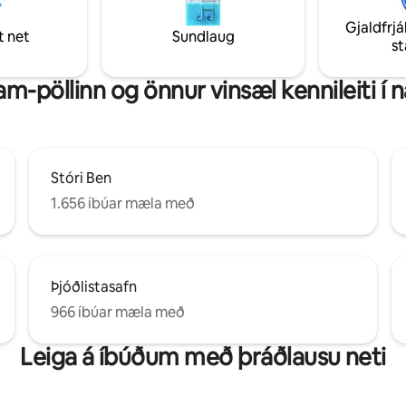
Bjart innanhúss, fullbúið eldhús
attersea-garði. Athugaðu að
þráðlaust net gera þetta að f
Gjaldfrjá
 er á efstu hæðinni og það er
t net
Sundlaug
stað fyrir pör og viðskiptaferð
s
ta (um það bil 5 tröppur).
m-pöllinn og önnur vinsæl kennileiti í 
Stóri Ben
1.656 íbúar mæla með
Þjóðlistasafn
966 íbúar mæla með
Leiga á íbúðum með þráðlausu neti