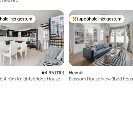
k House 3
haldi hjá gestum
Í uppáhaldi hjá gestum
uppáhaldi hjá gestum
Í mestu uppáhaldi hjá gestum
nn, 45 umsagnir
4,96 af 5 í meðaleinkunn, 110 umsagnir
4,96 (110)
Heimili
t 4 rúm Knightsbridge House
Blossom House New 3bed hous
Park
Barons Court