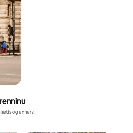
grenninu
nlætis og annars.