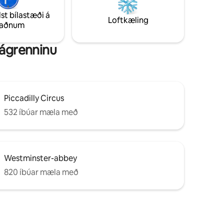
 og hratt
Frábært fyrir börn, 1 svefnherbergi með
ullkomnum
king-size rúmi og 1 svefnsófi fyrir tvo (í
lst bílastæði á
Loftkæling
amenn.
stofu eða svefnherbergi, að eigin vali).
taðnum
nágrenninu
Piccadilly Circus
532 íbúar mæla með
Westminster-abbey
820 íbúar mæla með