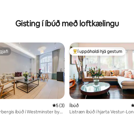
Gisting í íbúð með loftkælingu
gjafi
Í uppáhaldi hjá gestum
gjafi
Í mestu uppáhaldi hjá gestum
5 af 5 í meðaleinkunn, 3 umsagnir
5 (3)
Íbúð
4
rbergis íbúð í Westminster by
Listræn íbúð í hjarta Vestur-Lo
o