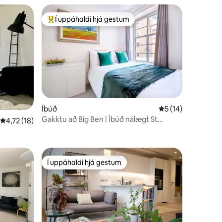
Í uppáhaldi hjá gestum
Í mestu uppáhaldi hjá gestum
Íbúð
5 af 5 í meðaleink
5 (14)
Gakktu að Big Ben | Íbúð nálægt St
4,72 af 5 í meðaleinkunn, 18 umsagnir
4,72 (18)
James's Park
Í uppáhaldi hjá gestum
Í uppáhaldi hjá gestum