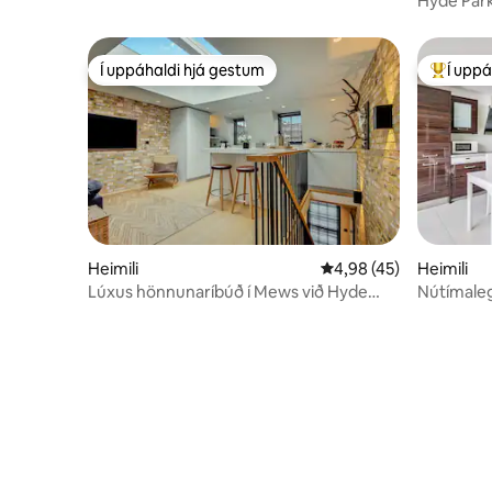
Hyde Par
Í uppáhaldi hjá gestum
Í uppá
Í uppáhaldi hjá gestum
Í mestu 
Heimili
4,98 af 5 í meðaleinku
4,98 (45)
Heimili
Lúxus hönnunaríbúð í Mews við Hyde
Nútímaleg
Park Notting Hill
by Hyde 