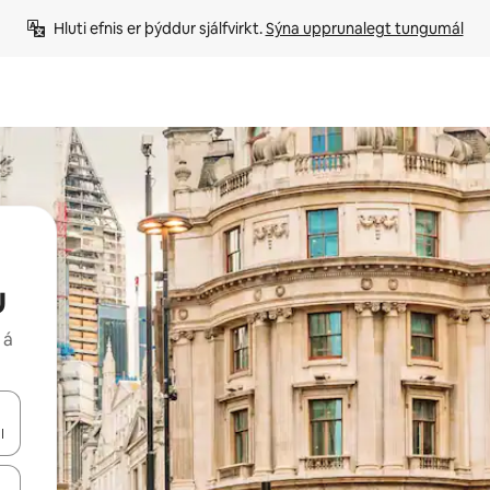
Hluti efnis er þýddur sjálfvirkt. 
Sýna upprunalegt tungumál
u
 á
 niður örvalyklana eða skoða með því að snerta eða strjúka.