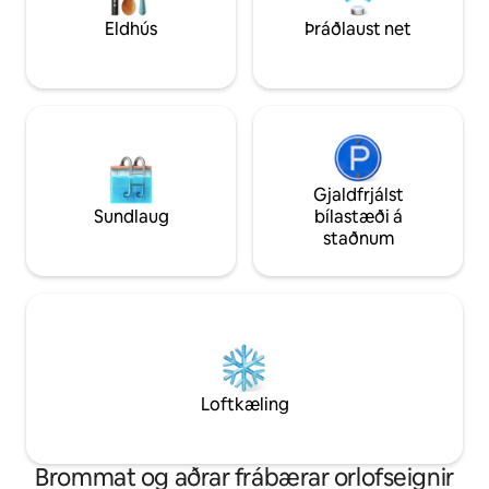
fjarlægð. Klettaklifur í 10 mínútna
Ræstingaþjónusta 
Eldhús
Þráðlaust net
fjarlægð. Lök og handklæði fylgja.
20 evrum aukagjald
REYKINGAR BANNAÐAR
henni
Gjaldfrjálst
Sundlaug
bílastæði á
staðnum
Loftkæling
Brommat og aðrar frábærar orlofseignir