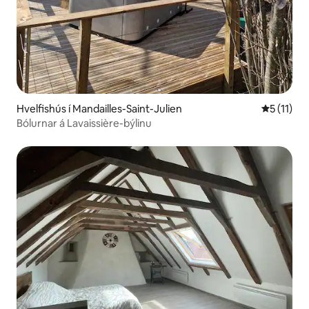
Hvelfishús í Mandailles-Saint-Julien
5 af 5 í m
5 (11)
Bólurnar á Lavaissière-býlinu