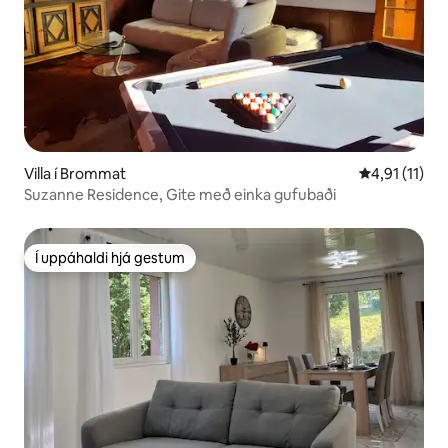
Villa í Brommat
4,91 af 5 í m
4,91 (11)
Suzanne Residence, Gite með einka gufubaði
Í uppáhaldi hjá gestum
Í uppáhaldi hjá gestum