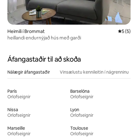
Heimili í Brommat
5 af 5 í 
5 (5)
heillandi endurnýjað hús með garði
Áfangastaðir til að skoða
Nálægir áfangastaðir
Vinsælustu kennileitin í nágrenninu
París
Barselóna
Orlofseignir
Orlofseignir
Nissa
Lyon
Orlofseignir
Orlofseignir
Marseille
Toulouse
Orlofseignir
Orlofseignir