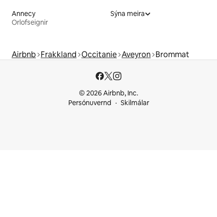
Annecy
Sýna meira
Orlofseignir
Airbnb
Frakkland
Occitanie
Aveyron
Brommat
© 2026 Airbnb, Inc.
Persónuvernd
Skilmálar