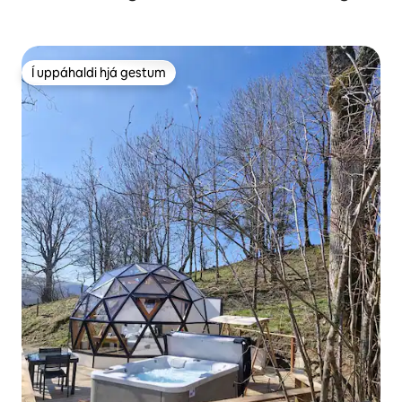
Í uppáhaldi hjá gestum
Í uppáhaldi hjá gestum