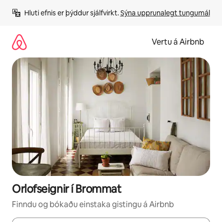
Stökkva
Hluti efnis er þýddur sjálfvirkt. 
Sýna upprunalegt tungumál
beint
að
efni
Vertu á Airbnb
Orlofseignir í Brommat
Finndu og bókaðu einstaka gistingu á Airbnb