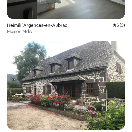
Heimili í Argences-en-Aubrac
5 af 5 í 
5 (3)
Maison MdA