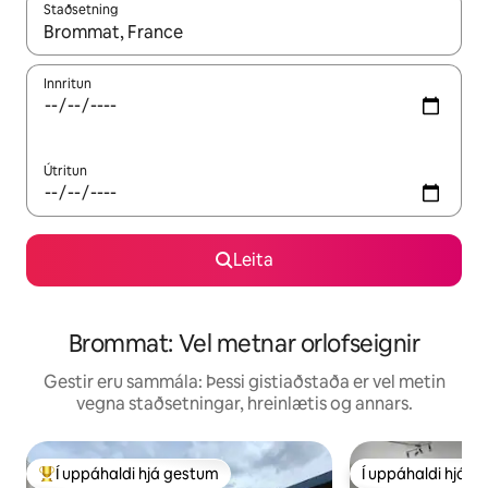
Staðsetning
Þegar niðurstöður liggja fyrir skaltu nota upp og niður örvalyk
Innritun
Útritun
Leita
Brommat: Vel metnar orlofseignir
Gestir eru sammála: Þessi gistiaðstaða er vel metin
vegna staðsetningar, hreinlætis og annars.
Í uppáhaldi hjá gestum
Í uppáhaldi hjá 
Í mestu uppáhaldi hjá gestum
Í uppáhaldi hjá 