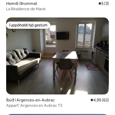
Heimili í Brommat
5 af 5 í 
5 (3)
La Résidence de Marie
Í uppáhaldi hjá gestum
Í uppáhaldi hjá gestum
Íbúð í Argences-en-Aubrac
4,95 af 5 í m
4,95 (62)
Appart' Argences en Aubrac T3