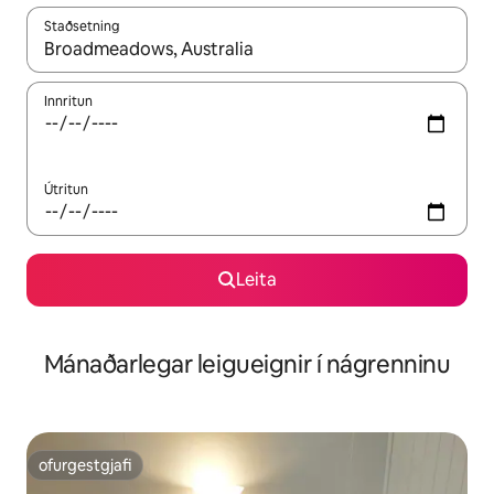
Staðsetning
Þegar niðurstöður liggja fyrir skaltu nota upp og niður örvalyk
Innritun
Útritun
Leita
Mánaðarlegar leigueignir í nágrenninu
ofurgestgjafi
ofurgestgjafi