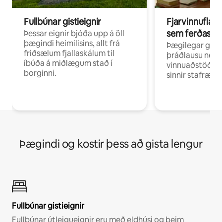
Fullbúnar gistieignir
Fjarvinnuflakk
sem ferðast v
Þessar eignir bjóða upp á öll
þægindi heimilisins, allt frá
Þægilegar gist
friðsælum fjallaskálum til
þráðlausu neti 
íbúða á miðlægum stað í
vinnuaðstöðu fy
borginni.
sinnir stafrænni
Þægindi og kostir þess að gista lengur
Fullbúnar gistieignir
Fullbúnar útleigueignir eru með eldhúsi og þeim