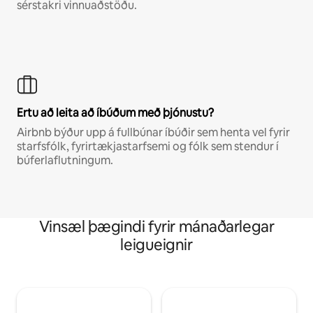
sérstakri vinnuaðstöðu.
Ertu að leita að íbúðum með þjónustu?
Airbnb býður upp á fullbúnar íbúðir sem henta vel fyrir
starfsfólk, fyrirtækjastarfsemi og fólk sem stendur í
búferlaflutningum.
Vinsæl þægindi fyrir mánaðarlegar
leigueignir