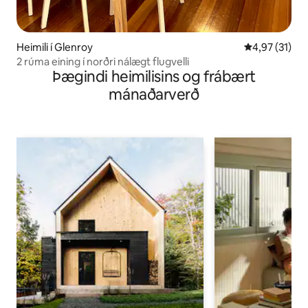
Heimili í Glenroy
4,97 af 5 í m
4,97 (31)
2 rúma eining í norðri nálægt flugvelli
Þægindi heimilisins og frábært
mánaðarverð