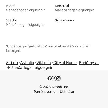
Miami
Montreal
Mánaðarlegar leigueignir
Mánaðarlegar leigueignir
Seattle
Sýna meira
Mánaðarlegar leigueignir
*Undanþágur gætu átt við um tiltekna staði og sumar
fasteignir.
Airbnb
Ástralía
Viktoría
City of Hume
Breiðmýrar
Mánaðarlegar leigueignir
© 2026 Airbnb, Inc.
Persónuvernd
Skilmálar