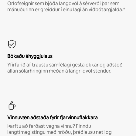
Orlofseignir sem bjóða langdvöl á sérverði þar sem
mánuðurinn er greiddur í einu lagi án viðbótargjalda.*
Bókaðu áhyggjulaus
Yfirfarið af traustu samfélagi gesta okkar og aðstoð
allan sólarhringinn meðan á langri dvöl stendur.
Vinnuvæn aðstaða fyrir fjarvinnuflakkara
Þarftu að ferðast vegna vinnu? Finndu
langtímagistingu með hröðu, þráðlausu neti og