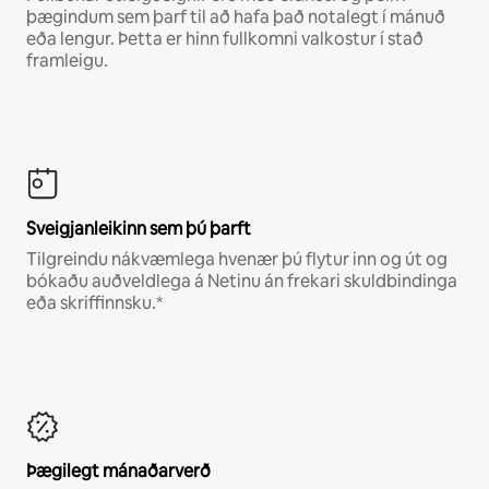
þægindum sem þarf til að hafa það notalegt í mánuð
eða lengur. Þetta er hinn fullkomni valkostur í stað
framleigu.
Sveigjanleikinn sem þú þarft
Tilgreindu nákvæmlega hvenær þú flytur inn og út og
bókaðu auðveldlega á Netinu án frekari skuldbindinga
eða skriffinnsku.*
Þægilegt mánaðarverð