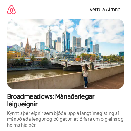
Stökkva
beint
Vertu á Airbnb
að
efni
Broadmeadows: Mánaðarlegar
leigueignir
Kynntu þér eignir sem bjóða upp á langtímagistingu í
mánuð eða lengur og þú getur látið fara um þig eins og
heima hjá þér.