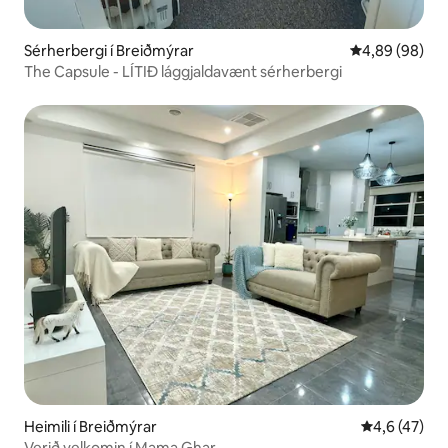
Sérherbergi í Breiðmýrar
4,89 af 5 í m
4,89 (98)
The Capsule - LÍTIÐ lággjaldavænt sérherbergi
Heimili í Breiðmýrar
4,6 af 5 í m
4,6 (47)
Verið velkomin í Mama Ghar