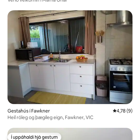
Gestahús í Fawkner
4,78 af 5 í 
4,78 (9)
Heil róleg og þægileg eign, Fawkner, VIC
Í uppáhaldi hjá gestum
Í uppáhaldi hjá gestum