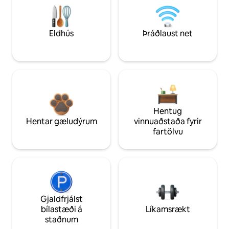
Eldhús
Þráðlaust net
Hentug
Hentar gæludýrum
vinnuaðstaða fyrir
fartölvu
Gjaldfrjálst
bílastæði á
Líkamsrækt
staðnum