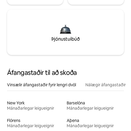
Þjónustuíbúð
Áfangastaðir til að skoða
Vinsælir áfangastaðir fyrir lengri dvöl
Nálægir áfangastaðir
New York
Barselóna
Mánaðarlegar leigueignir
Mánaðarlegar leigueignir
Flórens
Aþena
Mánaðarlegar leigueignir
Mánaðarlegar leigueignir