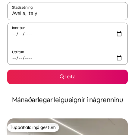
Staðsetning
Þegar niðurstöður liggja fyrir skaltu nota upp og niður örvalyk
Innritun
Útritun
Leita
Mánaðarlegar leigueignir í nágrenninu
Í uppáhaldi hjá gestum
Í uppáhaldi hjá gestum