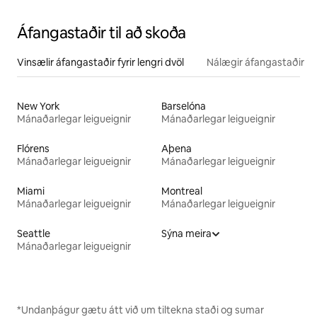
Áfangastaðir til að skoða
Vinsælir áfangastaðir fyrir lengri dvöl
Nálægir áfangastaðir
New York
Barselóna
Mánaðarlegar leigueignir
Mánaðarlegar leigueignir
Flórens
Aþena
Mánaðarlegar leigueignir
Mánaðarlegar leigueignir
Miami
Montreal
Mánaðarlegar leigueignir
Mánaðarlegar leigueignir
Seattle
Sýna meira
Mánaðarlegar leigueignir
*Undanþágur gætu átt við um tiltekna staði og sumar