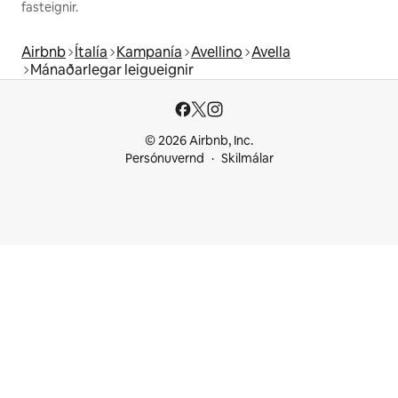
fasteignir.
Airbnb
Ítalía
Kampanía
Avellino
Avella
Mánaðarlegar leigueignir
© 2026 Airbnb, Inc.
Persónuvernd
Skilmálar