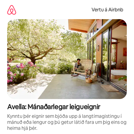
Stökkva
beint
Vertu á Airbnb
að
efni
Avella: Mánaðarlegar leigueignir
Kynntu þér eignir sem bjóða upp á langtímagistingu í
mánuð eða lengur og þú getur látið fara um þig eins og
heima hjá þér.