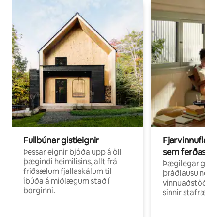
Fullbúnar gistieignir
Fjarvinnuflakk
sem ferðast v
Þessar eignir bjóða upp á öll
þægindi heimilisins, allt frá
Þægilegar gist
friðsælum fjallaskálum til
þráðlausu neti 
íbúða á miðlægum stað í
vinnuaðstöðu fy
borginni.
sinnir stafrænni