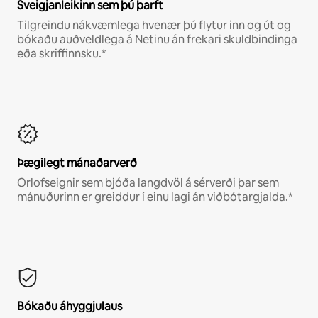
Sveigjanleikinn sem þú þarft
Tilgreindu nákvæmlega hvenær þú flytur inn og út og
bókaðu auðveldlega á Netinu án frekari skuldbindinga
eða skriffinnsku.*
Þægilegt mánaðarverð
Orlofseignir sem bjóða langdvöl á sérverði þar sem
mánuðurinn er greiddur í einu lagi án viðbótargjalda.*
Bókaðu áhyggjulaus