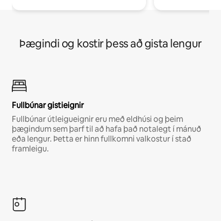
Þægindi og kostir þess að gista lengur
Fullbúnar gistieignir
Fullbúnar útleigueignir eru með eldhúsi og þeim
þægindum sem þarf til að hafa það notalegt í mánuð
eða lengur. Þetta er hinn fullkomni valkostur í stað
framleigu.