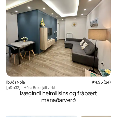
Íbúð í Nola
4,96 af 5 í m
4,96 (24)
[b&b32] - Hús+Box sjálfvirkt
Þægindi heimilisins og frábært
mánaðarverð