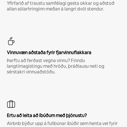
Yfirfarið af traustu samfélagi gesta okkar og aðstoð
allan sólarhringinn meðan á langri dvöl stendur.
Vinnuvæn aðstaða fyrir fjarvinnuflakkara
Þarftu að ferðast vegna vinnu? Finndu
langtímagistingu með hröðu, þráðlausu neti og
sérstakri vinnuaðstöðu.
Ertu að leita að íbúðum með þjónustu?
Airbnb býður upp á fullbúnar íbúðir sem henta vel fyrir