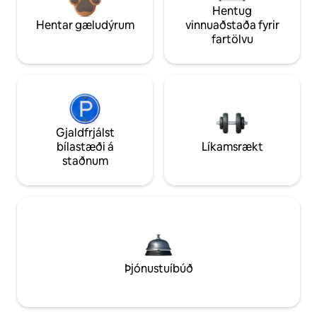
Hentug
Hentar gæludýrum
vinnuaðstaða fyrir
fartölvu
Gjaldfrjálst
bílastæði á
Líkamsrækt
staðnum
Þjónustuíbúð