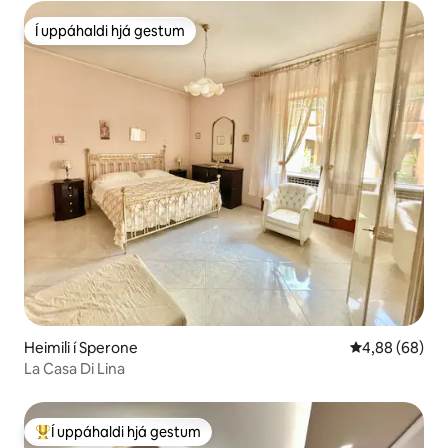
Í uppáhaldi hjá gestum
Í uppáhaldi hjá gestum
Heimili í Sperone
4,88 af 5 í m
4,88 (68)
La Casa Di Lina
Í uppáhaldi hjá gestum
Í mestu uppáhaldi hjá gestum