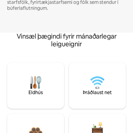
starfsfólk, fyrirtækjastarfsemi og fólk sem stendur í
búferlaflutningum.
Vinsæl þægindi fyrir mánaðarlegar
leigueignir
Eldhús
Þráðlaust net