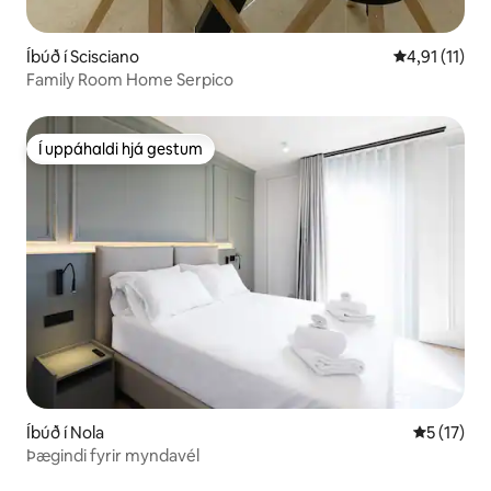
Íbúð í Scisciano
4,91 af 5 í m
4,91 (11)
Family Room Home Serpico
Í uppáhaldi hjá gestum
Í uppáhaldi hjá gestum
Íbúð í Nola
5 af 5 í m
5 (17)
Þægindi fyrir myndavél