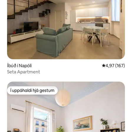
Íbúð í Napólí
4,97 af 5 í me
4,97 (167)
Seta Apartment
Í uppáhaldi hjá gestum
Í uppáhaldi hjá gestum