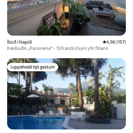
Íbúð í Napólí
4,96 af 5 í me
4,96 (157)
Þakíbúðin „Panorama“ - Töfrandi útsýni yfir flóann
Í uppáhaldi hjá gestum
Í uppáhaldi hjá gestum