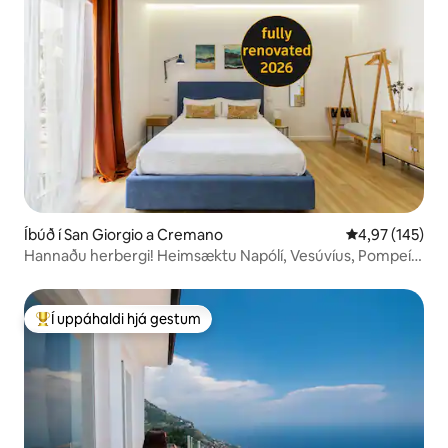
Íbúð í San Giorgio a Cremano
4,97 af 5 í me
4,97 (145)
Hannaðu herbergi! Heimsæktu Napólí, Vesúvíus, Pompeí
og Sorrento
Í uppáhaldi hjá gestum
Í mestu uppáhaldi hjá gestum