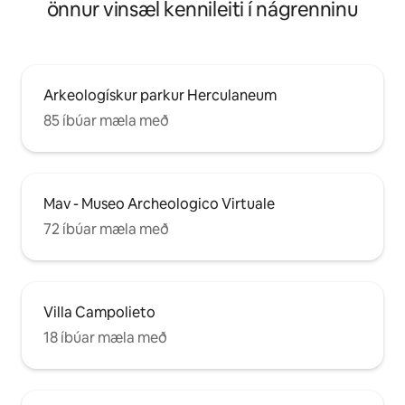
önnur vinsæl kennileiti í nágrenninu
Arkeologískur parkur Herculaneum
85 íbúar mæla með
Mav - Museo Archeologico Virtuale
72 íbúar mæla með
Villa Campolieto
18 íbúar mæla með