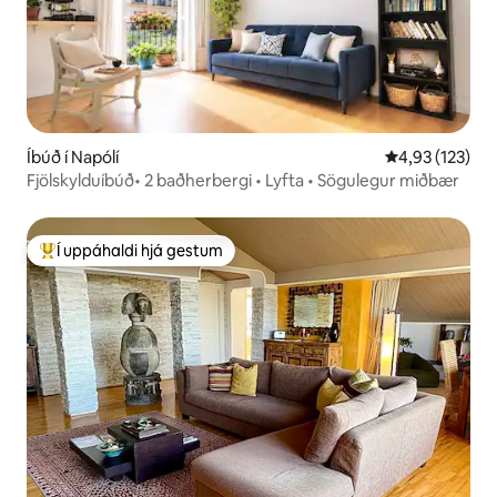
Íbúð í Napólí
4,93 af 5 í me
4,93 (123)
Fjölskylduíbúð• 2 baðherbergi • Lyfta • Sögulegur miðbær
Í uppáhaldi hjá gestum
Í mestu uppáhaldi hjá gestum