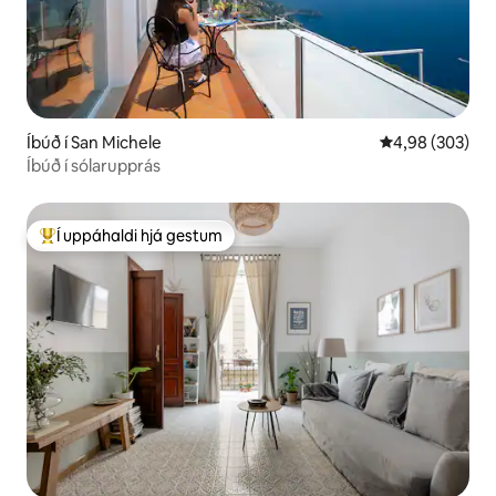
Íbúð í San Michele
4,98 af 5 í me
4,98 (303)
Íbúð í sólarupprás
Í uppáhaldi hjá gestum
Í mestu uppáhaldi hjá gestum