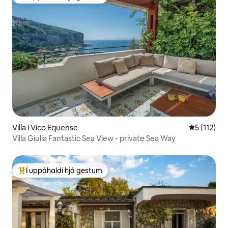
Í mestu uppáhaldi hjá gestum
Villa í Vico Equense
5 af 5 í me
5 (112)
Villa Giulia Fantastic Sea View - private Sea Way
Í uppáhaldi hjá gestum
Í mestu uppáhaldi hjá gestum