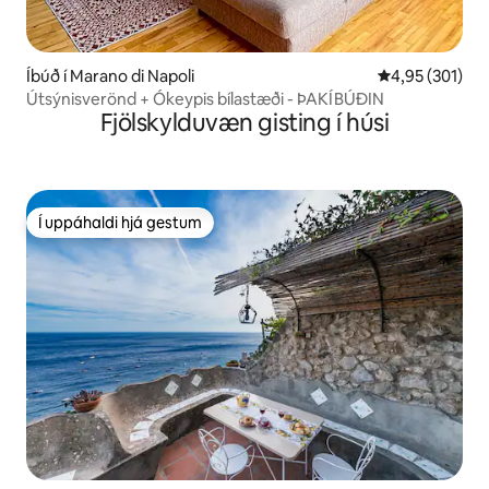
Íbúð í Marano di Napoli
4,95 af 5 í me
4,95 (301)
Útsýnisverönd + Ókeypis bílastæði - ÞAKÍBÚÐIN
Fjölskylduvæn gisting í húsi
Í uppáhaldi hjá gestum
Í uppáhaldi hjá gestum