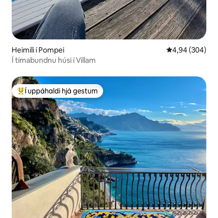
Heimili í Pompei
4,94 af 5 í með
4,94 (304)
Í tímabundnu húsi í Villam
Í uppáhaldi hjá gestum
Í mestu uppáhaldi hjá gestum