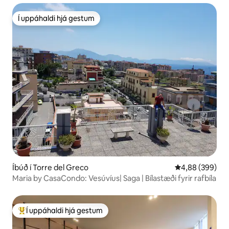
Í uppáhaldi hjá gestum
Í uppáhaldi hjá gestum
Íbúð í Torre del Greco
4,88 af 5 í með
4,88 (399)
Maria by CasaCondo: Vesúvíus| Saga | Bílastæði fyrir rafbíla
Í uppáhaldi hjá gestum
Í mestu uppáhaldi hjá gestum