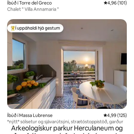
Íbúð í Torre del Greco
4,96 af 5 í me
4,96 (101)
Chalet " Villa Annamaria "
Í uppáhaldi hjá gestum
Í mestu uppáhaldi hjá gestum
Íbúð í Massa Lubrense
4,99 af 5 í me
4,99 (125)
*nýtt* sólsetur og sjávarútsýni, strætóstoppistöð, garður
Arkeologískur parkur Herculaneum og