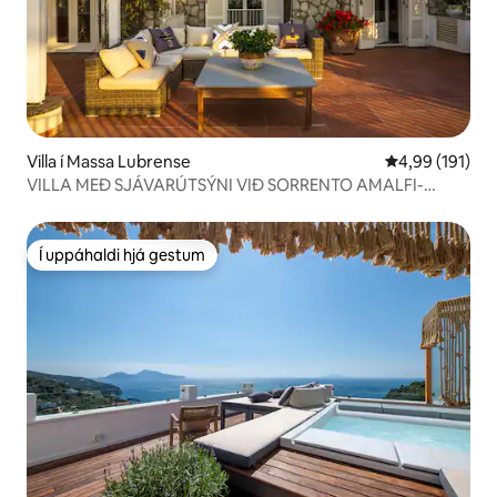
Villa í Massa Lubrense
4,99 af 5 í me
4,99 (191)
VILLA MEÐ SJÁVARÚTSÝNI VIÐ SORRENTO AMALFI-
STRÖNDINA
Í uppáhaldi hjá gestum
Í uppáhaldi hjá gestum