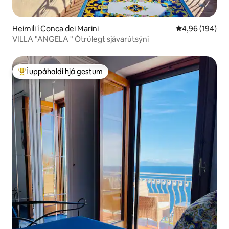
Heimili í Conca dei Marini
4,96 af 5 í me
4,96 (194)
VILLA "ANGELA " Ótrúlegt sjávarútsýni
Í uppáhaldi hjá gestum
Í mestu uppáhaldi hjá gestum