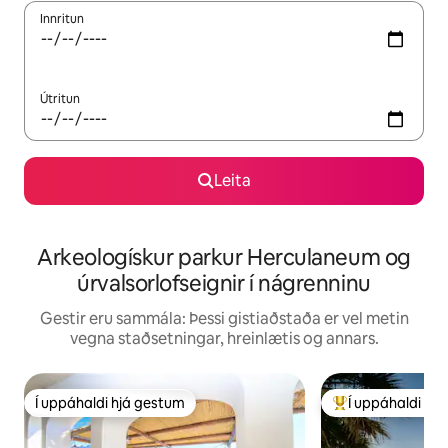
Innritun
Útritun
Leita
Arkeologískur parkur Herculaneum og
úrvalsorlofseignir í nágrenninu
Gestir eru sammála: Þessi gistiaðstaða er vel metin
vegna staðsetningar, hreinlætis og annars.
Í uppáhaldi hjá gestum
Í uppáhaldi hj
Í uppáhaldi hjá gestum
Í mestu uppáhald