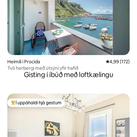
Heimili í Procida
4,99 af 5 í me
4,99 (172)
Tvö herbergi með útsýni yfir hafið
Gisting í íbúð með loftkælingu
Í uppáhaldi hjá gestum
Í mestu uppáhaldi hjá gestum