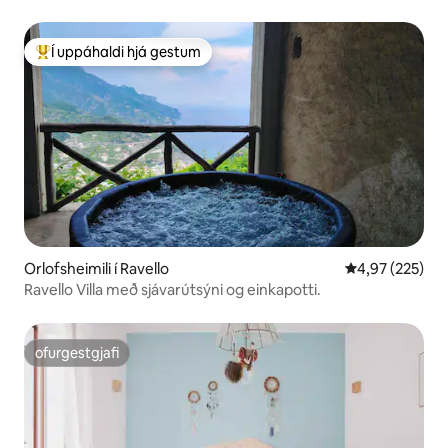
Í uppáhaldi hjá gestum
Í mestu uppáhaldi hjá gestum
Orlofsheimili í Ravello
4,97 af 5 í me
4,97 (225)
Ravello Villa með sjávarútsýni og einkapotti.
ofurgestgjafi
ofurgestgjafi