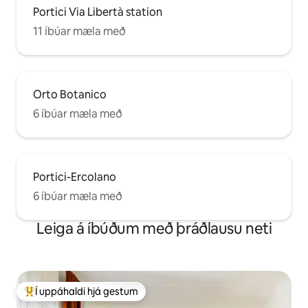
Portici Via Libertà station
11 íbúar mæla með
Orto Botanico
6 íbúar mæla með
Portici-Ercolano
6 íbúar mæla með
Leiga á íbúðum með þráðlausu neti
Í uppáhaldi hjá gestum
Í mestu uppáhaldi hjá gestum