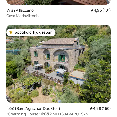
Villa í Villazzano II
4,96 af 5 í me
4,96 (101)
Casa Mariavittoria
Í uppáhaldi hjá gestum
Í mestu uppáhaldi hjá gestum
Íbúð í Sant'Agata sui Due Golfi
4,98 af 5 í me
4,98 (160)
*Charming House* Íbúð 2 MEÐ SJÁVARÚTSÝNI