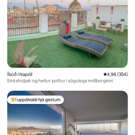
Íbúð í Napólí
4,96 af 5 í me
4,96 (354)
Einkahúþak og heitur pottur í sögulega miðborginni
Í uppáhaldi hjá gestum
Í mestu uppáhaldi hjá gestum