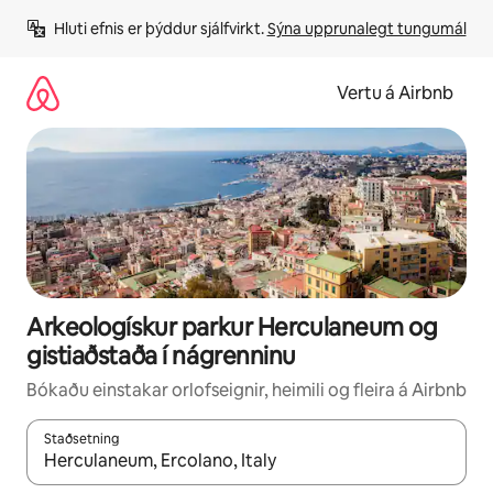
Stökkva
Hluti efnis er þýddur sjálfvirkt. 
Sýna upprunalegt tungumál
beint
að
efni
Vertu á Airbnb
Arkeologískur parkur Herculaneum og
gistiaðstaða í nágrenninu
Bókaðu einstakar orlofseignir, heimili og fleira á Airbnb
Staðsetning
Þegar niðurstöður liggja fyrir skaltu nota upp og niður örvalyk