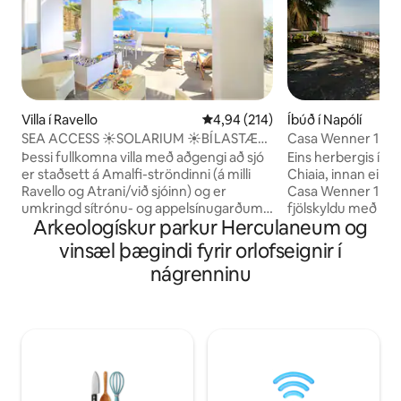
Villa í Ravello
4,94 af 5 í meðaleinkunn, 214 u
4,94 (214)
Íbúð í Napólí
SEA ACCESS ☀️SOLARIUM ☀️BÍLASTÆÐI
Casa Wenner 1 Na
☀️ RAVELLO SJÁVARSÍÐA
Chiaia
Þessi fullkomna villa með aðgengi að sjó
Eins herbergis íbúð
er staðsett á Amalfi-ströndinni (á milli
Chiaia, innan eink
Ravello og Atrani/við sjóinn) og er
Casa Wenner 1 er ti
umkringd sítrónu- og appelsínugarðum,
fjölskyldu með all
Arkeologískur parkur Herculaneum og
með rúmgóðu sólbaði og beinum
sameinar það sem e
aðgengi að sjónum. Það rúmar þrjá gesti.
miðsvæðisstaðsetn
vinsæl þægindi fyrir orlofseignir í
Bílastæði eru í boði gegn aukagjaldi.
grænan umhverfi og
nágrenninu
Leiguverðið inniheldur: rafmagn,
nokkrum mínútum 
rúmföt, handklæði, þráðlaust net og
Piazza del Plebisci
loftkælingu. ★ Ræstingateymi sem
Chiaia, Via Toledo
hefur fengið þjálfun í sótthreinsun og
höfnina. Með neðan
hreinlæti. ！ Fjarlægðir: Ravello (3 KM)
togbrautanum og ly
Amalfi (1,5 km) Atrani (1 KM) Positano (17
auðvelt að komast
KM) Minori (2,5 km) Eyjan Capri (með
Vomero, til eyjann
báti).
fornleifasvæðanna