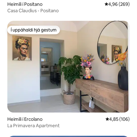
Heimili í Positano
4,96 af 5 í með
4,96 (269)
Casa Claudius - Positano
Í uppáhaldi hjá gestum
Í uppáhaldi hjá gestum
Heimili í Ercolano
4,85 af 5 í me
4,85 (106)
La Primavera Apartment