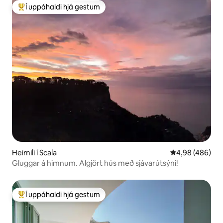
Í uppáhaldi hjá gestum
Í mestu uppáhaldi hjá gestum
Heimili í Scala
4,98 af 5 í me
4,98 (486)
Gluggar á himnum. Algjört hús með sjávarútsýni!
Í uppáhaldi hjá gestum
Í mestu uppáhaldi hjá gestum