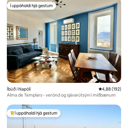
Í uppáhaldi hjá gestum
Í uppáhaldi hjá gestum
Íbúð í Napólí
4,88 af 5 í me
4,88 (192)
Alma de Templars - verönd og sjávarútsýni í miðbænum
Í uppáhaldi hjá gestum
Í mestu uppáhaldi hjá gestum