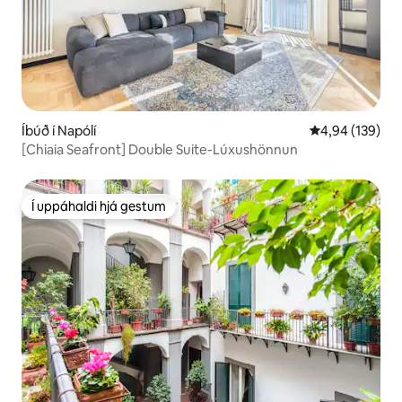
Íbúð í Napólí
4,94 af 5 í me
4,94 (139)
[Chiaia Seafront] Double Suite-Lúxushönnun
Í uppáhaldi hjá gestum
Í uppáhaldi hjá gestum