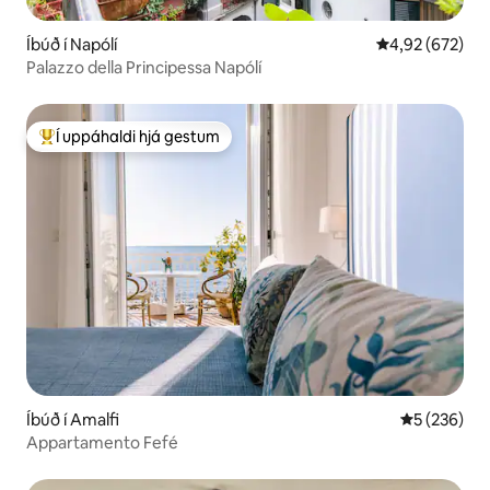
Íbúð í Napólí
4,92 af 5 í me
4,92 (672)
Palazzo della Principessa Napólí
Í uppáhaldi hjá gestum
Í mestu uppáhaldi hjá gestum
Íbúð í Amalfi
5 af 5 í me
5 (236)
Appartamento Fefé