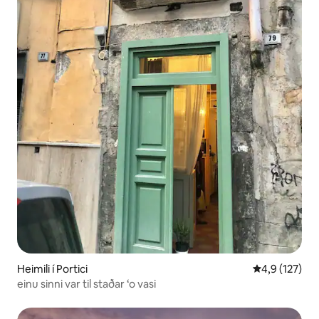
Heimili í Portici
4,9 af 5 í me
4,9 (127)
einu sinni var til staðar ‘o vasi