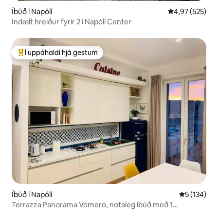
Íbúð í Napólí
4,97 af 5 í me
4,97 (525)
Indælt hreiður fyrir 2 í Napólí Center
Í uppáhaldi hjá gestum
Í mestu uppáhaldi hjá gestum
Íbúð í Napólí
5 af 5 í me
5 (134)
Terrazza Panorama Vomero, notaleg íbúð með 1
svefnherbergi