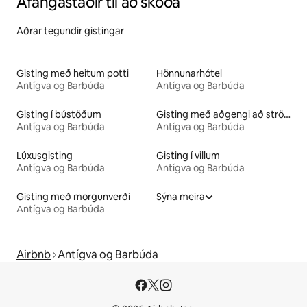
Áfangastaðir til að skoða
Aðrar tegundir gistingar
Gisting með heitum potti
Hönnunarhótel
Antígva og Barbúda
Antígva og Barbúda
Gisting í bústöðum
Gisting með aðgengi að strönd
Antígva og Barbúda
Antígva og Barbúda
Lúxusgisting
Gisting í villum
Antígva og Barbúda
Antígva og Barbúda
Gisting með morgunverði
Sýna meira
Antígva og Barbúda
Airbnb
Antígva og Barbúda