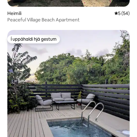
Heimili
5 af 5 í m
5 (54)
Peaceful Village Beach Apartment
Í uppáhaldi hjá gestum
Í uppáhaldi hjá gestum