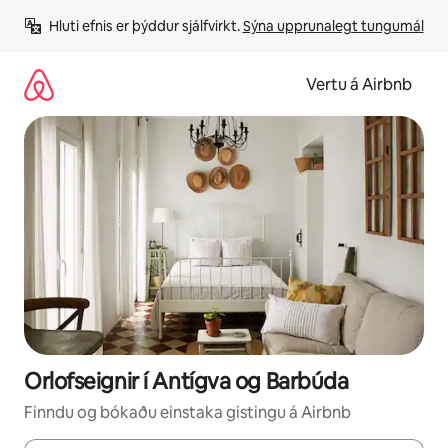
Stökkva
Hluti efnis er þýddur sjálfvirkt. 
Sýna upprunalegt tungumál
beint
að
efni
Vertu á Airbnb
Orlofseignir í Antígva og Barbúda
Finndu og bókaðu einstaka gistingu á Airbnb