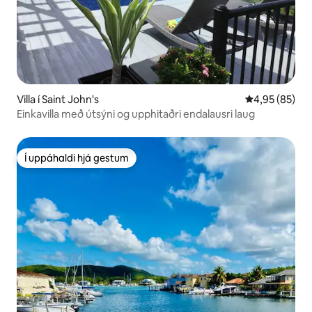
Villa í Saint John's
4,95 af 5 í m
4,95 (85)
Einkavilla með útsýni og upphitaðri endalausri laug
Í uppáhaldi hjá gestum
Í uppáhaldi hjá gestum