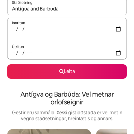
Staðsetning
Þegar niðurstöður liggja fyrir skaltu nota upp og niður örvalyk
Innritun
Útritun
Leita
Antígva og Barbúda: Vel metnar
orlofseignir
Gestir eru sammála: Þessi gistiaðstaða er vel metin
vegna staðsetningar, hreinlætis og annars.