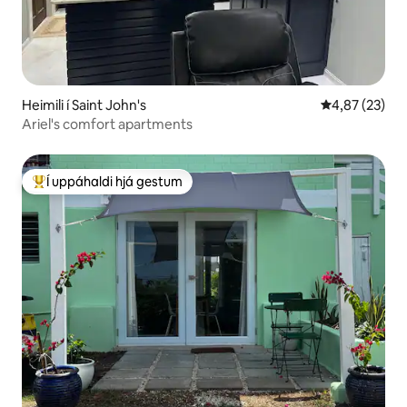
Heimili í Saint John's
4,87 af 5 í m
4,87 (23)
Ariel's comfort apartments
Í uppáhaldi hjá gestum
Í mestu uppáhaldi hjá gestum