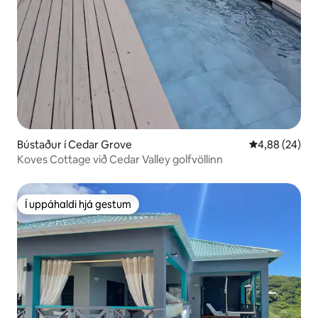
Bústaður í Cedar Grove
4,88 af 5 í m
4,88 (24)
Koves Cottage við Cedar Valley golfvöllinn
Í uppáhaldi hjá gestum
Í uppáhaldi hjá gestum