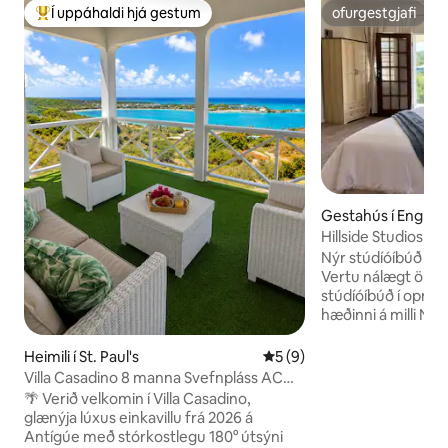
Í uppáhaldi hjá gestum
ofurgestgjafi
Í mestu uppáhaldi hjá gestum
ofurgestgjafi
Gestahús í Englis
Hillside Studios #2
Nýr stúdíóíbúð við
Vertu nálægt öllu!
stúdíóíbúð í opnu s
hæðinni á milli Ne
Shirley Heights. 
borðstofu, nútíma
Heimili í St. Paul's
5 af 5 í meðaleinkunn, 9 u
5 (9)
þægilegt svefnrými og
Villa Casadino 8 manna Svefnpláss AC
að Pigeon Beach,
Wi-Fi Útsýni yfir hafið
🌴 Verið velkomin í Villa Casadino,
apóteki, bönkum,
glænýja lúxus einkavillu frá 2026 á
almenningssamg
Antígúe með stórkostlegu 180° útsýni
veitingastöðum, b