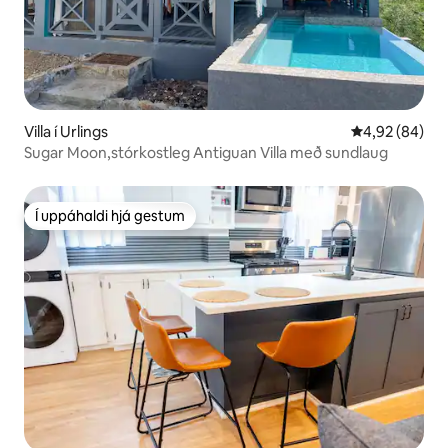
Villa í Urlings
4,92 af 5 í m
4,92 (84)
Sugar Moon,stórkostleg Antiguan Villa með sundlaug
Í uppáhaldi hjá gestum
Í uppáhaldi hjá gestum