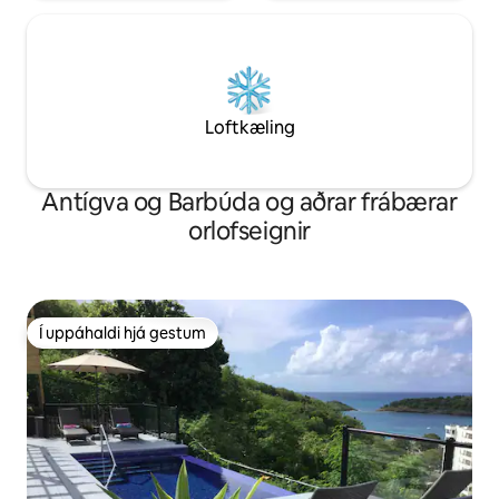
Loftkæling
Antígva og Barbúda og aðrar frábærar
orlofseignir
Í uppáhaldi hjá gestum
Í uppáhaldi hjá gestum