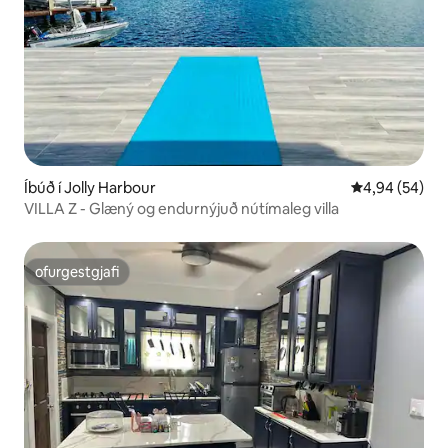
Íbúð í Jolly Harbour
4,94 af 5 í m
4,94 (54)
VILLA Z - Glæný og endurnýjuð nútímaleg villa
ofurgestgjafi
ofurgestgjafi