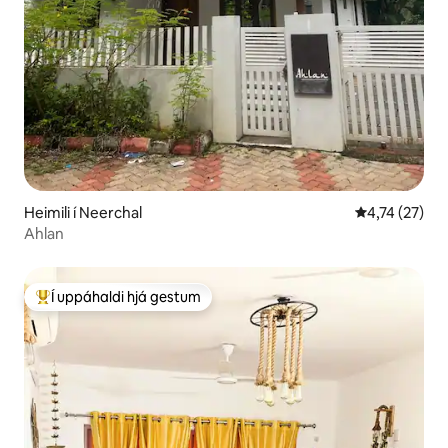
Heimili í Neerchal
4,74 af 5 í m
4,74 (27)
Ahlan
Í uppáhaldi hjá gestum
Í mestu uppáhaldi hjá gestum