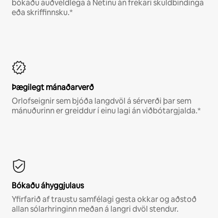
bókaðu auðveldlega á Netinu án frekari skuldbindinga
eða skriffinnsku.*
Þægilegt mánaðarverð
Orlofseignir sem bjóða langdvöl á sérverði þar sem
mánuðurinn er greiddur í einu lagi án viðbótargjalda.*
Bókaðu áhyggjulaus
Yfirfarið af traustu samfélagi gesta okkar og aðstoð
allan sólarhringinn meðan á langri dvöl stendur.