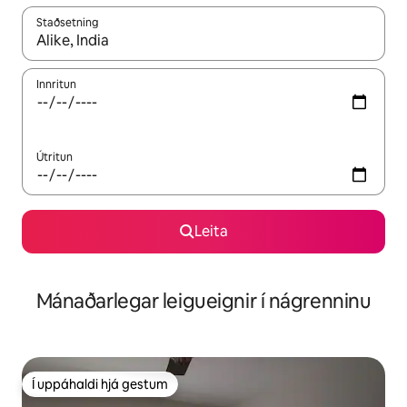
Staðsetning
Þegar niðurstöður liggja fyrir skaltu nota upp og niður örvalyk
Innritun
Útritun
Leita
Mánaðarlegar leigueignir í nágrenninu
Í uppáhaldi hjá gestum
Í uppáhaldi hjá gestum