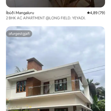
Íbúð í Mangaluru
4,89 af 5 í m
4,89 (79)
2 BHK AC APARTMENT @LONG FIELD. YEYADI.
ofurgestgjafi
ofurgestgjafi