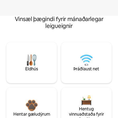
Vinsæl þægindi fyrir mánaðarlegar
leigueignir
Eldhús
Þráðlaust net
Hentug
Hentar gæludýrum
vinnuaðstaða fyrir