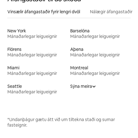
Vinsælir áfangastaðir fyrir lengri dvöl
Nálægir áfangastaðir
New York
Barselóna
Mánaðarlegar leigueignir
Mánaðarlegar leigueignir
Flórens
Aþena
Mánaðarlegar leigueignir
Mánaðarlegar leigueignir
Miami
Montreal
Mánaðarlegar leigueignir
Mánaðarlegar leigueignir
Seattle
Sýna meira
Mánaðarlegar leigueignir
*Undanþágur gætu átt við um tiltekna staði og sumar
fasteignir.