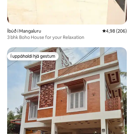
Íbúð í Mangaluru
4,98 af 5 í með
4,98 (206)
3 bhk Boho House for your Relaxation
Í uppáhaldi hjá gestum
Í uppáhaldi hjá gestum