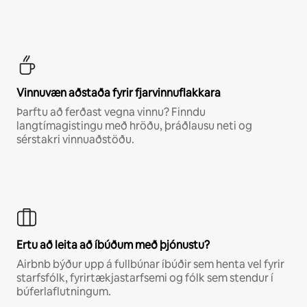
Vinnuvæn aðstaða fyrir fjarvinnuflakkara
Þarftu að ferðast vegna vinnu? Finndu
langtímagistingu með hröðu, þráðlausu neti og
sérstakri vinnuaðstöðu.
Ertu að leita að íbúðum með þjónustu?
Airbnb býður upp á fullbúnar íbúðir sem henta vel fyrir
starfsfólk, fyrirtækjastarfsemi og fólk sem stendur í
búferlaflutningum.