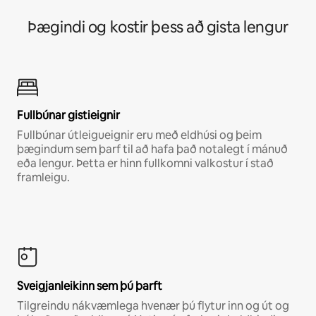
Þægindi og kostir þess að gista lengur
Fullbúnar gistieignir
Fullbúnar útleigueignir eru með eldhúsi og þeim
þægindum sem þarf til að hafa það notalegt í mánuð
eða lengur. Þetta er hinn fullkomni valkostur í stað
framleigu.
Sveigjanleikinn sem þú þarft
Tilgreindu nákvæmlega hvenær þú flytur inn og út og