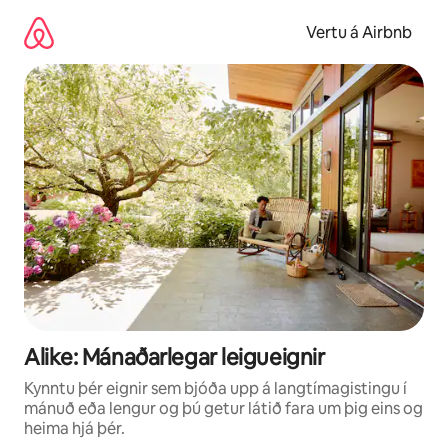
Stökkva
beint
Vertu á Airbnb
að
efni
Alike: Mánaðarlegar leigueignir
Kynntu þér eignir sem bjóða upp á langtímagistingu í
mánuð eða lengur og þú getur látið fara um þig eins og
heima hjá þér.