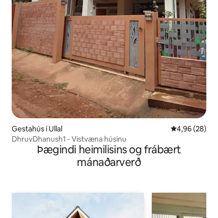
Gestahús í Ullal
4,96 af 5 í m
4,96 (28)
DhruvDhanush1 - Vistvæna húsinu
Þægindi heimilisins og frábært
mánaðarverð