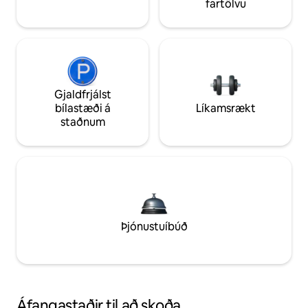
fartölvu
Gjaldfrjálst
bílastæði á
Líkamsrækt
staðnum
Þjónustuíbúð
Áfangastaðir til að skoða