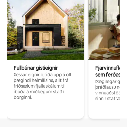
Fullbúnar gistieignir
Fjarvinnuflakk
sem ferðast v
Þessar eignir bjóða upp á öll
þægindi heimilisins, allt frá
Þægilegar gist
friðsælum fjallaskálum til
þráðlausu neti 
íbúða á miðlægum stað í
vinnuaðstöðu fy
borginni.
sinnir stafrænni