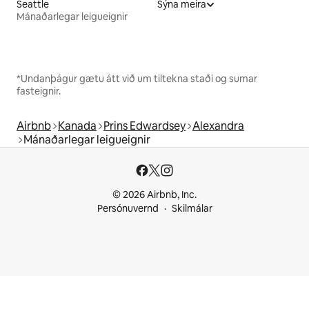
Seattle
Sýna meira
Mánaðarlegar leigueignir
*Undanþágur gætu átt við um tiltekna staði og sumar
fasteignir.
Airbnb
Kanada
Prins Edwardsey
Alexandra
Mánaðarlegar leigueignir
© 2026 Airbnb, Inc.
Persónuvernd
Skilmálar