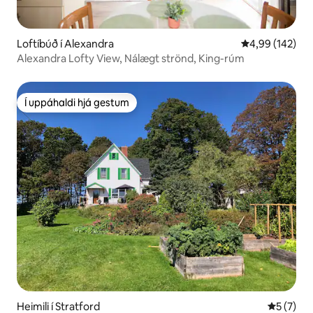
Loftíbúð í Alexandra
4,99 af 5 í me
4,99 (142)
Alexandra Lofty View, Nálægt strönd, King-rúm
Í uppáhaldi hjá gestum
Í uppáhaldi hjá gestum
Heimili í Stratford
5 af 5 í 
5 (7)