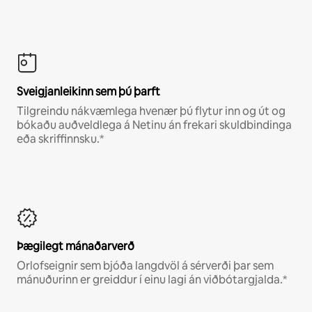
Sveigjanleikinn sem þú þarft
Tilgreindu nákvæmlega hvenær þú flytur inn og út og
bókaðu auðveldlega á Netinu án frekari skuldbindinga
eða skriffinnsku.*
Þægilegt mánaðarverð
Orlofseignir sem bjóða langdvöl á sérverði þar sem
mánuðurinn er greiddur í einu lagi án viðbótargjalda.*