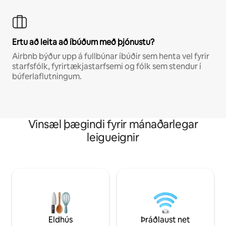
Ertu að leita að íbúðum með þjónustu?
Airbnb býður upp á fullbúnar íbúðir sem henta vel fyrir
starfsfólk, fyrirtækjastarfsemi og fólk sem stendur í
búferlaflutningum.
Vinsæl þægindi fyrir mánaðarlegar
leigueignir
Eldhús
Þráðlaust net