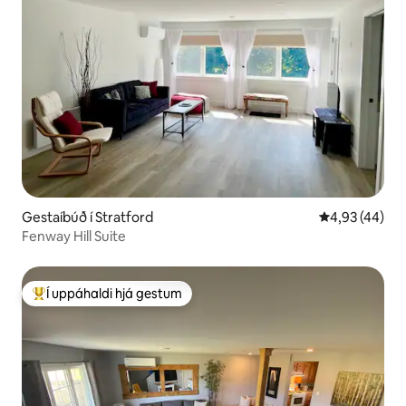
Gestaíbúð í Stratford
4,93 af 5 í m
4,93 (44)
Fenway Hill Suite
Í uppáhaldi hjá gestum
Í mestu uppáhaldi hjá gestum