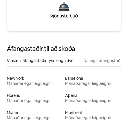
Þjónustuíbúð
Áfangastaðir til að skoða
Vinsælir áfangastaðir fyrir lengri dvöl
Nálægir áfangastaðir
New York
Barselóna
Mánaðarlegar leigueignir
Mánaðarlegar leigueignir
Flórens
Aþena
Mánaðarlegar leigueignir
Mánaðarlegar leigueignir
Miami
Montreal
Mánaðarlegar leigueignir
Mánaðarlegar leigueignir