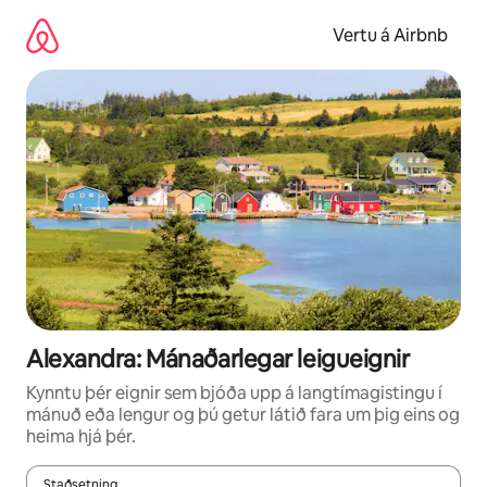
Stökkva
beint
Vertu á Airbnb
að
efni
Alexandra: Mánaðarlegar leigueignir
Kynntu þér eignir sem bjóða upp á langtímagistingu í
mánuð eða lengur og þú getur látið fara um þig eins og
heima hjá þér.
Staðsetning