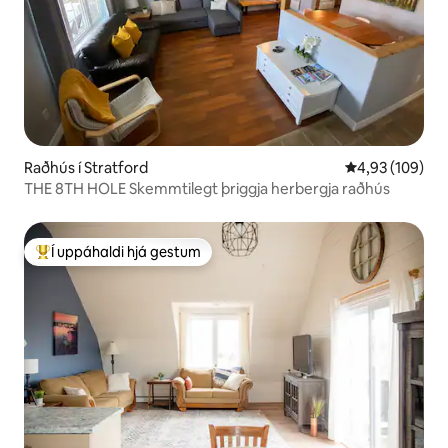
Raðhús í Stratford
4,93 af 5 í me
4,93 (109)
THE 8TH HOLE Skemmtilegt þriggja herbergja raðhús
Í uppáhaldi hjá gestum
Í mestu uppáhaldi hjá gestum