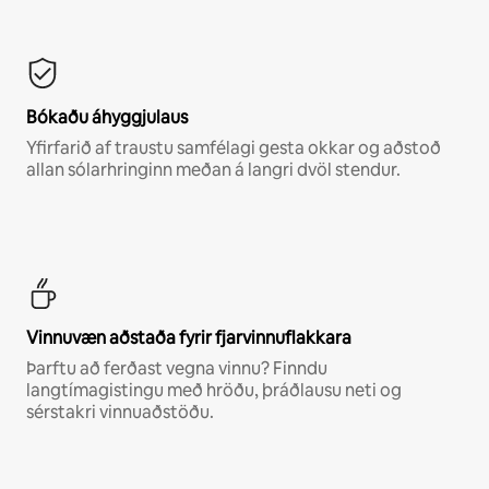
Bókaðu áhyggjulaus
Yfirfarið af traustu samfélagi gesta okkar og aðstoð
allan sólarhringinn meðan á langri dvöl stendur.
Vinnuvæn aðstaða fyrir fjarvinnuflakkara
Þarftu að ferðast vegna vinnu? Finndu
langtímagistingu með hröðu, þráðlausu neti og
sérstakri vinnuaðstöðu.