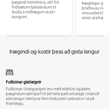
þægindi heimilisins, allt frá
Þægilegar gist
friðsælum fjallaskálum til
þráðlausu neti 
íbúða á miðlægum stað í
vinnuaðstöðu fy
borginni.
sinnir stafrænni
Þægindi og kostir þess að gista lengur
Fullbúnar gistieignir
Fullbúnar útleigueignir eru með eldhúsi og þeim
þægindum sem þarf til að hafa það notalegt í mánuð
eða lengur. Þetta er hinn fullkomni valkostur í stað
framleigu.