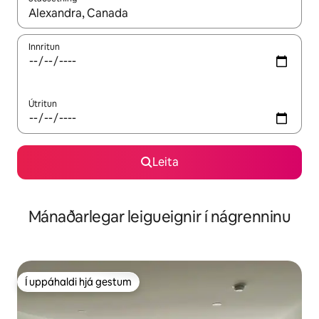
Þegar niðurstöður liggja fyrir skaltu nota upp og niður örvalyk
Innritun
Útritun
Leita
Mánaðarlegar leigueignir í nágrenninu
Í uppáhaldi hjá gestum
Í uppáhaldi hjá gestum