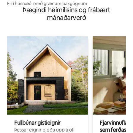
Frí í húsnæði með grænum þakgögnum
Þægindi heimilisins og frábært
mánaðarverð
Fullbúnar gistieignir
Fjarvinnuflakk
sem ferðast v
Þessar eignir bjóða upp á öll