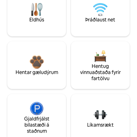
Eldhús
Þráðlaust net
Hentug
Hentar gæludýrum
vinnuaðstaða fyrir
fartölvu
Gjaldfrjálst
bílastæði á
Líkamsrækt
staðnum