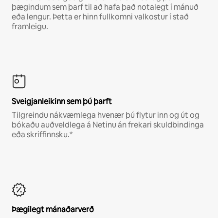
þægindum sem þarf til að hafa það notalegt í mánuð
eða lengur. Þetta er hinn fullkomni valkostur í stað
framleigu.
Sveigjanleikinn sem þú þarft
Tilgreindu nákvæmlega hvenær þú flytur inn og út og
bókaðu auðveldlega á Netinu án frekari skuldbindinga
eða skriffinnsku.*
Þægilegt mánaðarverð