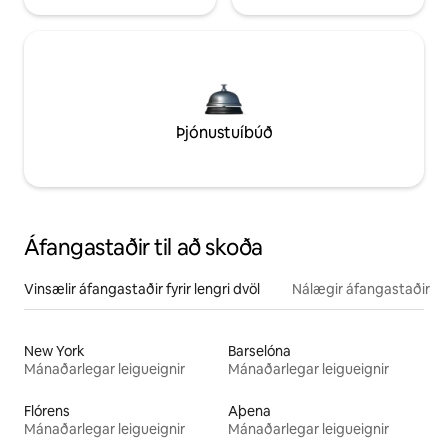
Þjónustuíbúð
Áfangastaðir til að skoða
Vinsælir áfangastaðir fyrir lengri dvöl
Nálægir áfangastaðir
New York
Barselóna
Mánaðarlegar leigueignir
Mánaðarlegar leigueignir
Flórens
Aþena
Mánaðarlegar leigueignir
Mánaðarlegar leigueignir