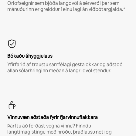
Orlofseignir sem bjóða langdvöl á sérverði þar sem
mánuðurinn er greiddur í einu lagi án viðbótargjalda.*
Bókaðu áhyggjulaus
Yfirfarið af traustu samfélagi gesta okkar og aðstoð
allan sólarhringinn meðan á langri dvöl stendur.
Vinnuvæn aðstaða fyrir fjarvinnuflakkara
Þarftu að ferðast vegna vinnu? Finndu
langtímagistingu með hröðu, þráðlausu neti og