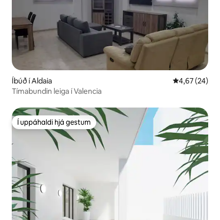
Íbúð í Aldaia
4,67 af 5 í m
4,67 (24)
Tímabundin leiga í Valencia
Í uppáhaldi hjá gestum
Í uppáhaldi hjá gestum