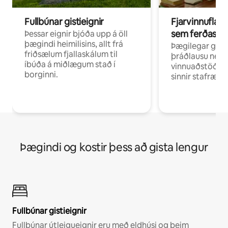
Fullbúnar gistieignir
Fjarvinnuflakk
sem ferðast v
Þessar eignir bjóða upp á öll
þægindi heimilisins, allt frá
Þægilegar gist
friðsælum fjallaskálum til
þráðlausu neti 
íbúða á miðlægum stað í
vinnuaðstöðu fy
borginni.
sinnir stafrænni
Þægindi og kostir þess að gista lengur
Fullbúnar gistieignir
Fullbúnar útleigueignir eru með eldhúsi og þeim