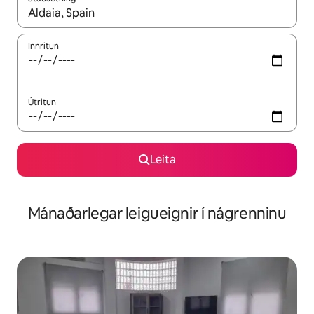
Þegar niðurstöður liggja fyrir skaltu nota upp og niður örvalyk
Innritun
Útritun
Leita
Mánaðarlegar leigueignir í nágrenninu