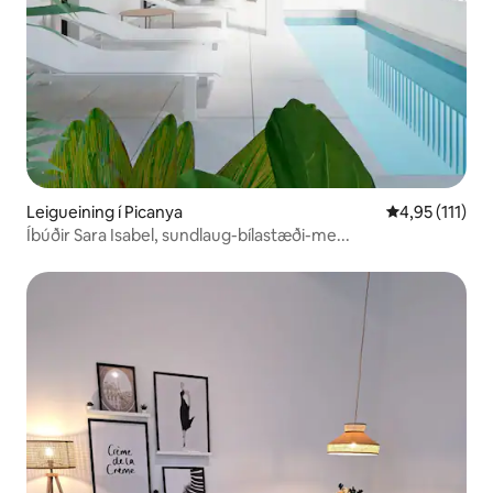
Leigueining í Picanya
4,95 af 5 í me
4,95 (111)
Íbúðir Sara Isabel, sundlaug-bílastæði-me...