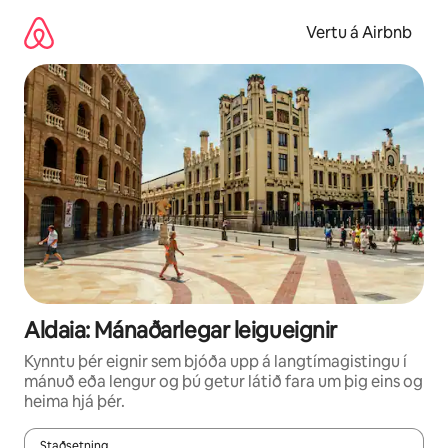
Stökkva
beint
Vertu á Airbnb
að
efni
Aldaia: Mánaðarlegar leigueignir
Kynntu þér eignir sem bjóða upp á langtímagistingu í
mánuð eða lengur og þú getur látið fara um þig eins og
heima hjá þér.
Staðsetning