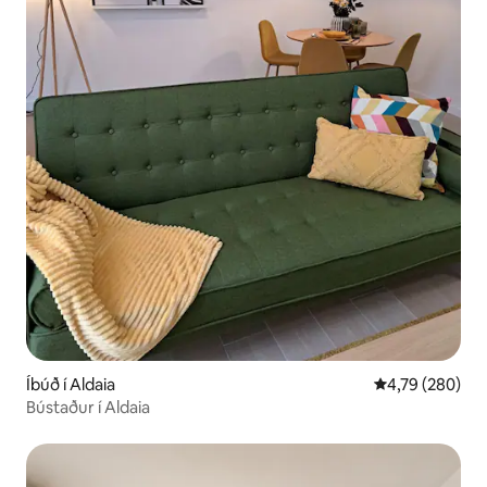
Íbúð í Aldaia
4,79 af 5 í me
4,79 (280)
Bústaður í Aldaia