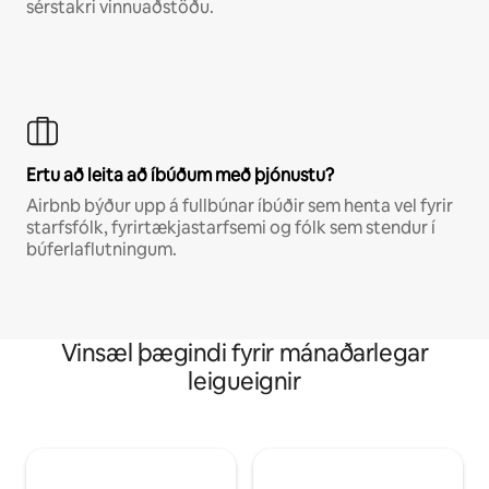
sérstakri vinnuaðstöðu.
Ertu að leita að íbúðum með þjónustu?
Airbnb býður upp á fullbúnar íbúðir sem henta vel fyrir
starfsfólk, fyrirtækjastarfsemi og fólk sem stendur í
búferlaflutningum.
Vinsæl þægindi fyrir mánaðarlegar
leigueignir