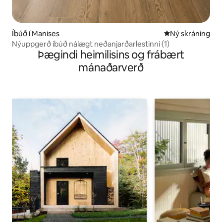
Íbúð í Manises
Ný gistiaðstaða
Ný skráning
Nýuppgerð íbúð nálægt neðanjarðarlestinni (1)
Þægindi heimilisins og frábært
mánaðarverð