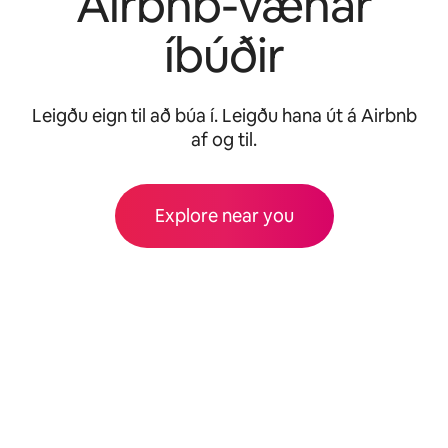
Airbnb-vænar
íbúðir
Leigðu eign til að búa í. Leigðu hana út á Airbnb
af og til.
Explore near you