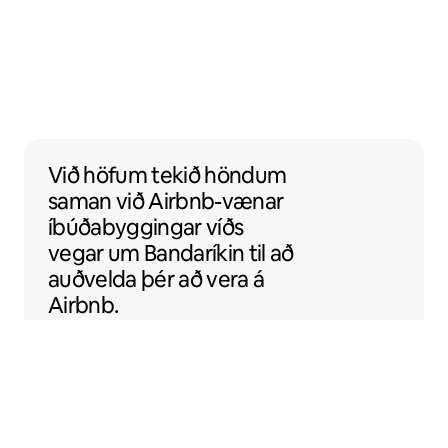
Við höfum tekið höndum saman við Airbnb-
Við höfum tekið höndum
saman
við
Airbnb-vænar
íbúðabyggingar víðs
vegar um Bandaríkin til að
auðvelda þér að vera á
Airbnb.
Sentral Apartments
Denver, Kóloradó