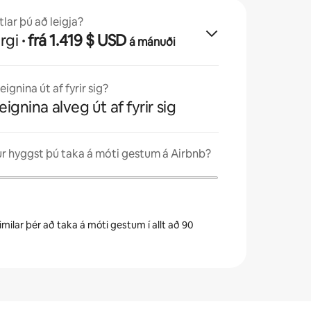
lar þú að leigja?
rgi
· frá 1.419 $ USD
á mánuði
ignina út af fyrir sig?
eignina alveg út af fyrir sig
 hyggst þú taka á móti gestum á Airbnb?
milar þér að taka á móti gestum í allt að 90