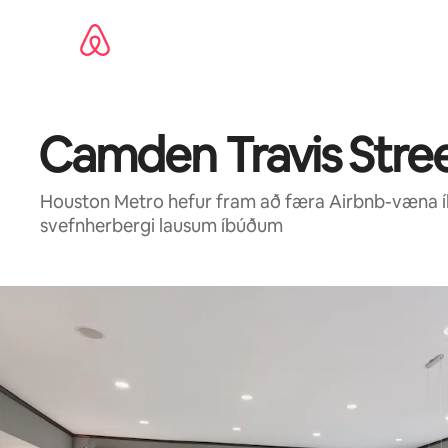
Stökkva
beint
að
efni
Camden Travis Stre
Houston Metro hefur fram að færa Airbnb-væna í
svefnherbergi lausum íbúðum