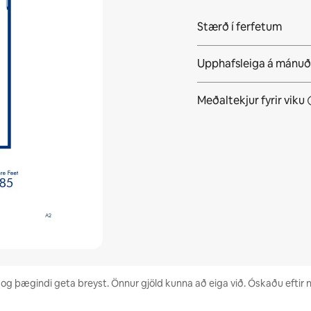
Stærð í ferfetum
Upphafsleiga á mánuð
Meðaltekjur fyrir
viku
 og þægindi geta breyst. Önnur gjöld kunna að eiga við. Óskaðu eftir 