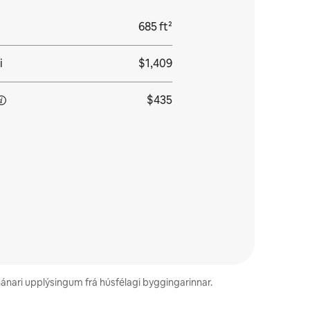
685 ft²
i
$1,409
$435
nánari upplýsingum frá húsfélagi byggingarinnar.