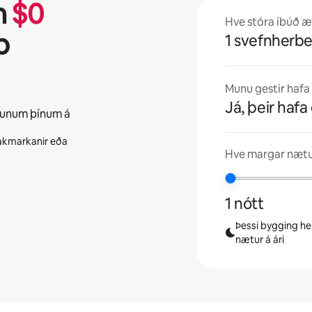
n
$
0
Hve stóra íbúð æt
b
1 svefnherbe
Munu gestir hafa e
Já, þeir hafa 
gunum þínum á
 takmarkanir eða
Hve margar nætur
1 nótt
Þessi bygging hei
nætur á ári