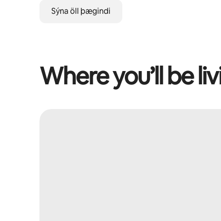
Sýna öll þægindi
Where you’ll be liv