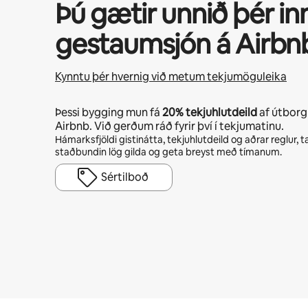
Þú gætir unnið þér in
gestaumsjón á Airbn
Kynntu þér hvernig við metum tekjumöguleika
Þessi bygging mun fá
20%
tekjuhlutdeild
af útbor
Airbnb. Við gerðum ráð fyrir því í tekjumatinu.
Hámarksfjöldi gistinátta, tekjuhlutdeild og aðrar reglur,
staðbundin lög gilda og geta breyst með tímanum.
Sértilboð
Þú gætir unnið þér inn $728 á mánuði