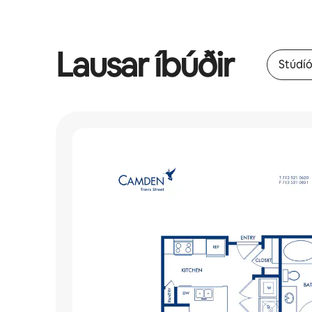
Lausar íbúðir
Stúdí