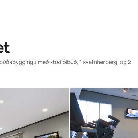
et
búðabyggingu með stúdíóíbúð, 1 svefnherbergi og 2