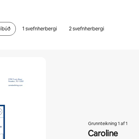
óíbúð
1 svefnherbergi
2 svefnherbergi
Grunnteikning 1 af 1
Caroline