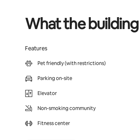
What the building
Features
Pet friendly (with restrictions)
Parking on-site
Elevator
Non-smoking community
Fitness center