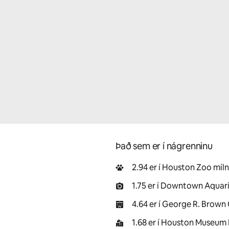
Það sem er í nágrenninu
2.94 er í Houston Zoo míl
1.75 er í Downtown Aquar
4.64 er í George R. Brown
1.68 er í Houston Museum 