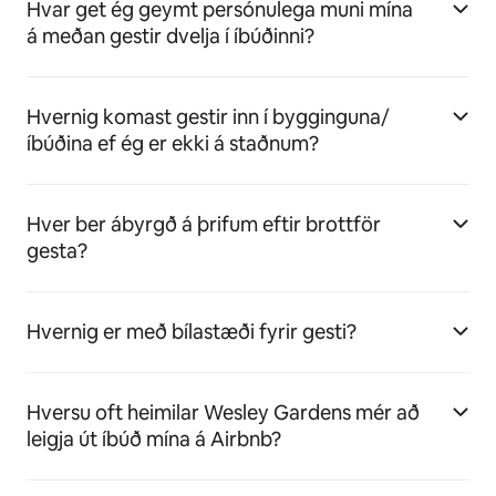
Hvar get ég geymt persónulega muni mína
á meðan gestir dvelja í íbúðinni?
Hvernig komast gestir inn í bygginguna/
íbúðina ef ég er ekki á staðnum?
Hver ber ábyrgð á þrifum eftir brottför
gesta?
Hvernig er með bílastæði fyrir gesti?
Hversu oft heimilar Wesley Gardens mér að
leigja út íbúð mína á Airbnb?