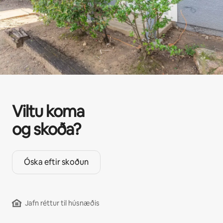
Viltu koma
og skoða?
Óska eftir skoðun
Jafn réttur til húsnæðis