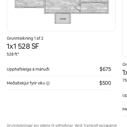
Grunnteikning 1 af 2
1x1 528 SF
528 ft²
Gr
$675
Upphafsleiga á mánuði
1
75
$500
Meðaltekjur fyrir
viku
Up
Me
Grunnteikningar eru aðeins til viðmiðunar. Verð, framboð og þægindi