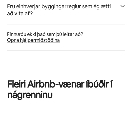
Eru einhverjar byggingarreglur sem ég ætti
að vita af?
Finnurðu ekki það sem þú leitar að?
Opna hjálparmiðstöðina
Fleiri Airbnb-vænar íbúðir í
nágrenninu
0 atriði af 0 sýnd