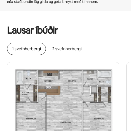
eða staðbundin lög gilda og geta breyst með tímanum.
Þú gætir unnið þér inn $500 á mánuði
Lausar íbúðir
1 svefnherbergi
2 svefnherbergi