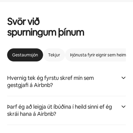
Svör við
spurningum þínum
Gestaumsjón
Tekjur
Þjónusta fyrir eignir sem heimila 
Hvernig tek ég fyrstu skref mín sem
gestgjafi á Airbnb?
Þarf ég að leigja út íbúðina í heild sinni ef ég
skrái hana á Airbnb?