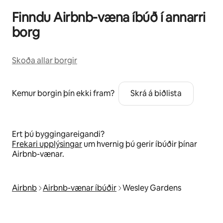
Finndu Airbnb-væna íbúð í annarri
borg
Skoða allar borgir
Kemur borgin þín ekki fram?
Skrá á biðlista
Ert þú byggingareigandi?
Frekari upplýsingar
um hvernig þú gerir íbúðir þínar
Airbnb-vænar.
Airbnb
Airbnb-vænar íbúðir
Wesley Gardens