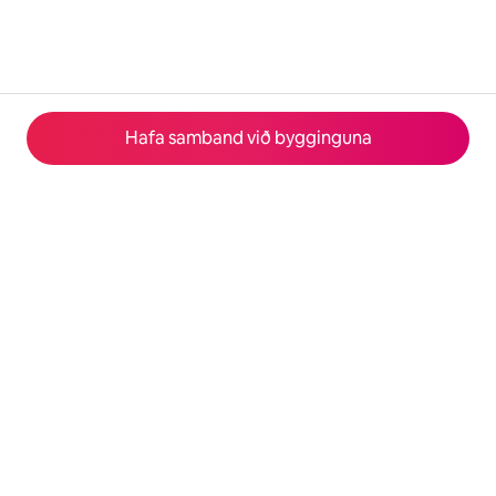
Hafa samband við bygginguna
© 2026 Airbnb, Inc.
Persónuvernd
·
Skilmálar
·
Upplýsingar um fyrirtæki