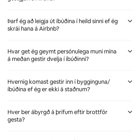
Þarf ég að leigja út íbúðina í heild sinni ef ég
skrái hana á Airbnb?
Hvar get ég geymt persónulega muni mína
á meðan gestir dvelja í íbúðinni?
Hvernig komast gestir inn í bygginguna/
íbúðina ef ég er ekki á staðnum?
Hver ber ábyrgð á þrifum eftir brottför
gesta?