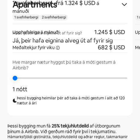
Apartments
1 svefnherbergi
· frá 1.324 $ USD
á
mánuði
1 svefnherbergi
2 svefnherbergi
1
1.245 $ USD
Upphafsleiga á mánuði
Up
Munu gestir hafa eignina út af fyrir sig?
Já, þeir hafa eignina alveg út af fyrir sig
682 $ USD
Meðaltekjur fyrir
viku
Me
Hve margar nætur hyggst þú taka á móti gestum á
Airbnb?
1 nótt
Þessi bygging heimilar þér að taka á móti gestum í allt að 120
nætur á ári
Þessi bygging mun fá
25%
tekjuhlutdeild
af útborgunum
þínum á Airbnb. Við gerðum ráð fyrir því í tekjumatinu.
Hámarksfjöldi gistinátta, tekjuhlutdeild og aðrar reglur, takmarkanir