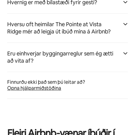
Hvernig er með bílastæði fyrir gesti?
Hversu oft heimilar The Pointe at Vista
Ridge mér að leigja út íbúð mína á Airbnb?
Eru einhverjar byggingarreglur sem ég ætti
að vita af?
Finnurðu ekki það sem þú leitar að?
Opna hjálparmiðstöðina
Fleiri Airbnb-vænar íbúðir í