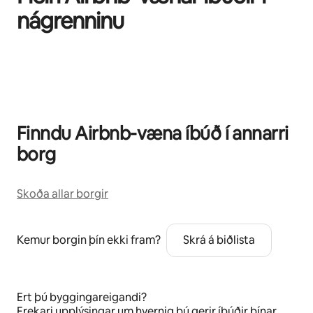
nágrenninu
0 atriði af 0 sýnd
Finndu Airbnb-væna íbúð í annarri
borg
Skoða allar borgir
Kemur borgin þín ekki fram?
Skrá á biðlista
Ert þú byggingareigandi?
Frekari upplýsingar
um hvernig þú gerir íbúðir þínar