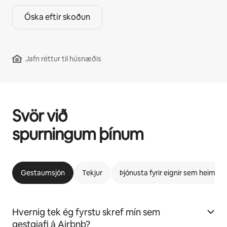
Óska eftir skoðun
Jafn réttur til húsnæðis
Svör við
spurningum þínum
Gestaumsjón
Tekjur
Þjónusta fyrir eignir sem heimila 
Hvernig tek ég fyrstu skref mín sem
gestgjafi á Airbnb?