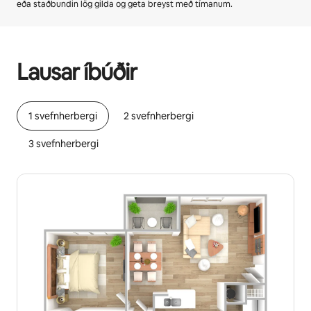
eða staðbundin lög gilda og geta breyst með tímanum.
Þú gætir unnið þér inn $585 á mánuði
Lausar íbúðir
1 svefnherbergi
2 svefnherbergi
3 svefnherbergi