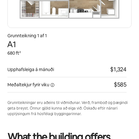
Grunnteikning 1 af 1
A1
680 ft²
$1,324
Upphafsleiga á mánuði
$585
Meðaltekjur fyrir
viku
Grunnteikningar eru aðeins til viðmiðunar. Verð, framboð og þægindi
geta breyst. Önnur gjöld kunna að eiga við. Óskaðu eftir nánari
upplýsingum frá húsfélagi byggingarinnar.
What the building offers