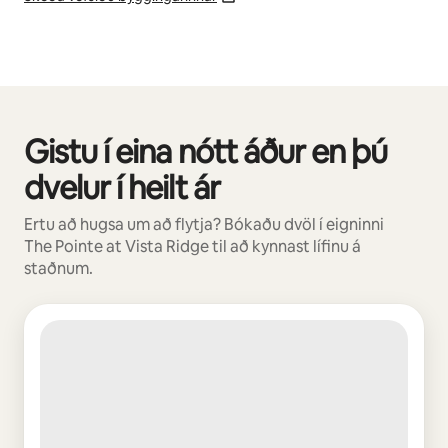
Gistu í eina nótt áður en þú
0 atriði af 0 sýnd
dvelur í heilt ár
Ertu að hugsa um að flytja? Bókaðu dvöl í eigninni
The Pointe at Vista Ridge til að kynnast lífinu á
staðnum.