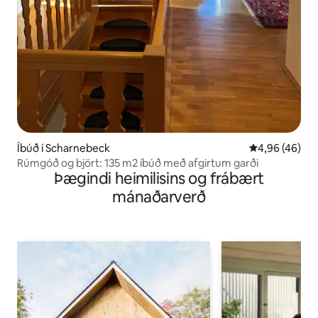
Íbúð í Scharnebeck
4,96 af 5 í m
4,96 (46)
Rúmgóð og björt: 135 m2 íbúð með afgirtum garði
Þægindi heimilisins og frábært
mánaðarverð