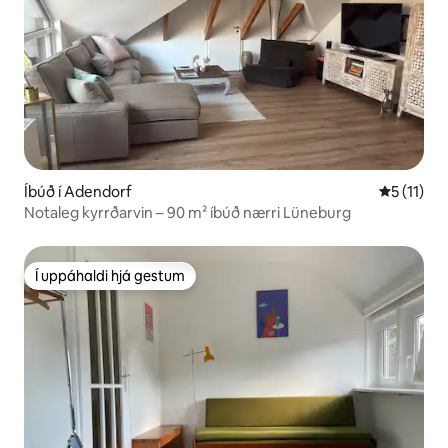
Íbúð í Adendorf
5 af 5 í m
5 (11)
Notaleg kyrrðarvin – 90 m² íbúð nærri Lüneburg
Í uppáhaldi hjá gestum
Í uppáhaldi hjá gestum