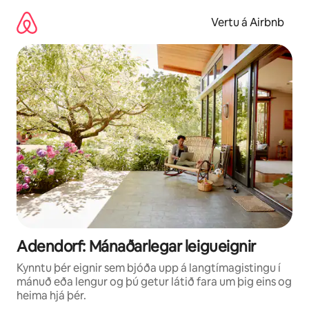
Stökkva
beint
Vertu á Airbnb
að
efni
Adendorf: Mánaðarlegar leigueignir
Kynntu þér eignir sem bjóða upp á langtímagistingu í
mánuð eða lengur og þú getur látið fara um þig eins og
heima hjá þér.