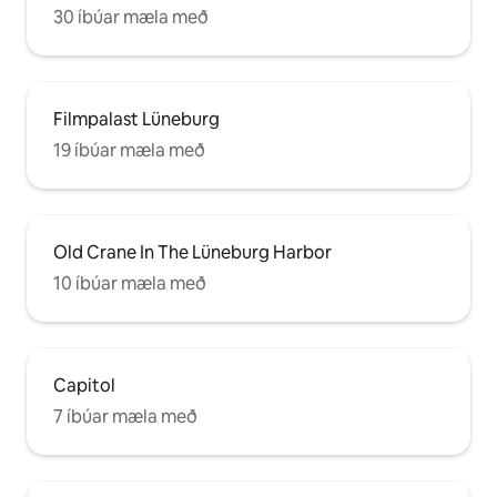
30 íbúar mæla með
Filmpalast Lüneburg
19 íbúar mæla með
Old Crane In The Lüneburg Harbor
10 íbúar mæla með
Capitol
7 íbúar mæla með