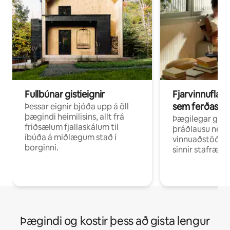
Fullbúnar gistieignir
Fjarvinnuflakk
sem ferðast v
Þessar eignir bjóða upp á öll
þægindi heimilisins, allt frá
Þægilegar gist
friðsælum fjallaskálum til
þráðlausu neti 
íbúða á miðlægum stað í
vinnuaðstöðu fy
borginni.
sinnir stafrænni
Þægindi og kostir þess að gista lengur