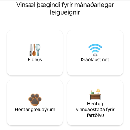
Vinsæl þægindi fyrir mánaðarlegar
leigueignir
Eldhús
Þráðlaust net
Hentug
Hentar gæludýrum
vinnuaðstaða fyrir
fartölvu