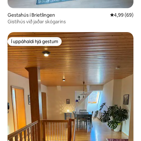
Gestahús í Brietlingen
4,99 af 5 í m
4,99 (69)
Gistihús við jaðar skógarins
Í uppáhaldi hjá gestum
Í uppáhaldi hjá gestum