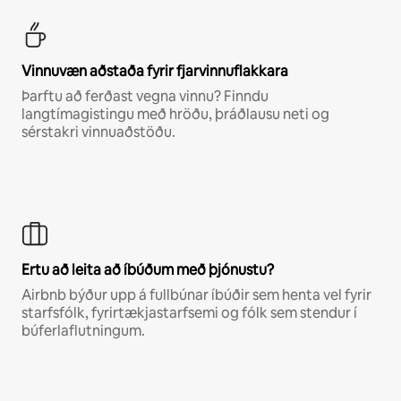
Vinnuvæn aðstaða fyrir fjarvinnuflakkara
Þarftu að ferðast vegna vinnu? Finndu
langtímagistingu með hröðu, þráðlausu neti og
sérstakri vinnuaðstöðu.
Ertu að leita að íbúðum með þjónustu?
Airbnb býður upp á fullbúnar íbúðir sem henta vel fyrir
starfsfólk, fyrirtækjastarfsemi og fólk sem stendur í
búferlaflutningum.