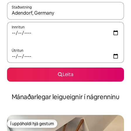
Staðsetning
Þegar niðurstöður liggja fyrir skaltu nota upp og niður örvalyk
Innritun
Útritun
Leita
Mánaðarlegar leigueignir í nágrenninu
Í uppáhaldi hjá gestum
Í uppáhaldi hjá gestum