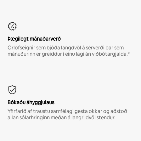
Þægilegt mánaðarverð
Orlofseignir sem bjóða langdvöl á sérverði þar sem
mánuðurinn er greiddur í einu lagi án viðbótargjalda.*
Bókaðu áhyggjulaus
Yfirfarið af traustu samfélagi gesta okkar og aðstoð
allan sólarhringinn meðan á langri dvöl stendur.