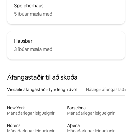
Speicherhaus
5 íbúar mæla með
Hausbar
3 íbúar mæla með
Áfangastaðir til að skoða
Vinsælir áfangastaðir fyrir lengri dvöl
Nálægir áfangastaðir
New York
Barselóna
Mánaðarlegar leigueignir
Mánaðarlegar leigueignir
Flórens
Aþena
Mánaðarlegar leigueignir
Mánaðarlegar leigueignir