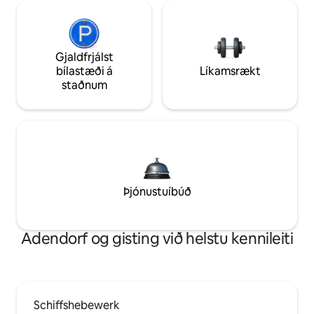
Gjaldfrjálst
bílastæði á
Líkamsrækt
staðnum
Þjónustuíbúð
Adendorf og gisting við helstu kennileiti
Schiffshebewerk