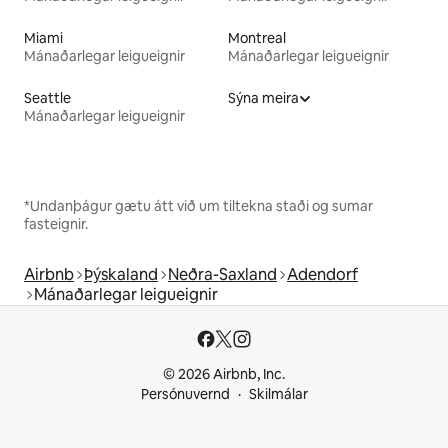
Miami
Montreal
Mánaðarlegar leigueignir
Mánaðarlegar leigueignir
Seattle
Sýna meira
Mánaðarlegar leigueignir
*Undanþágur gætu átt við um tiltekna staði og sumar
fasteignir.
Airbnb
Þýskaland
Neðra-Saxland
Adendorf
Mánaðarlegar leigueignir
© 2026 Airbnb, Inc.
Persónuvernd
Skilmálar