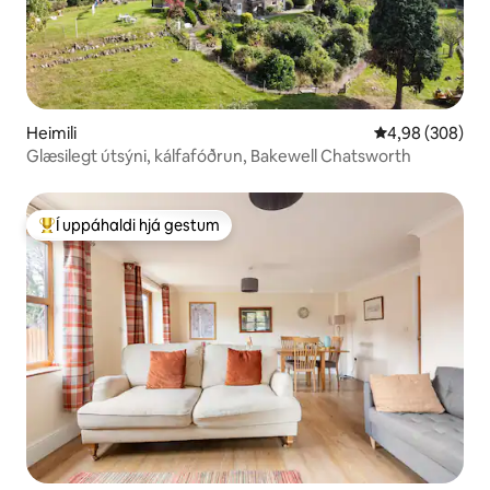
Heimili
4,98 af 5 í með
4,98 (308)
Glæsilegt útsýni, kálfafóðrun, Bakewell Chatsworth
Í uppáhaldi hjá gestum
Í mestu uppáhaldi hjá gestum