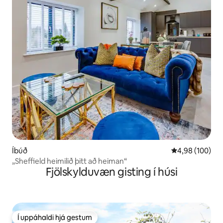
Íbúð
4,98 af 5 í me
4,98 (100)
„Sheffield heimilið þitt að heiman“
Fjölskylduvæn gisting í húsi
Í uppáhaldi hjá gestum
Í uppáhaldi hjá gestum