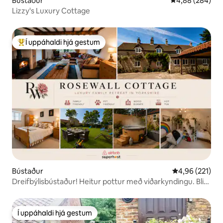
Bústaður
4,88 af 5 í með
4,88 (284)
Lizzy's Luxury Cottage
Í uppáhaldi hjá gestum
Í mestu uppáhaldi hjá gestum
Bústaður
4,96 af 5 í me
4,96 (221)
Dreifbýlisbústaður! Heitur pottur með viðarkyndingu. Bliss
bíður.
Í uppáhaldi hjá gestum
Í uppáhaldi hjá gestum