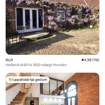
Íbúð
4,98 af 5 í me
4,98 (116)
Heillandi skáli frá 1850 nálægt Howden
Í uppáhaldi hjá gestum
Í mestu uppáhaldi hjá gestum