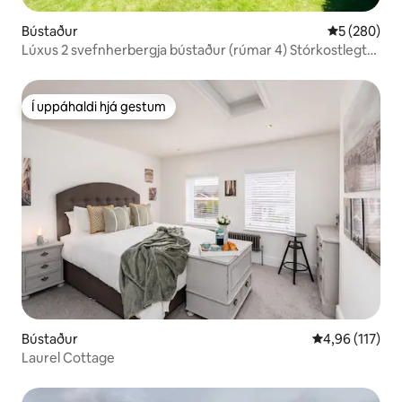
Bústaður
5 af 5 í me
5 (280)
Lúxus 2 svefnherbergja bústaður (rúmar 4) Stórkostlegt
útsýni
Í uppáhaldi hjá gestum
Í uppáhaldi hjá gestum
Bústaður
4,96 af 5 í me
4,96 (117)
Laurel Cottage