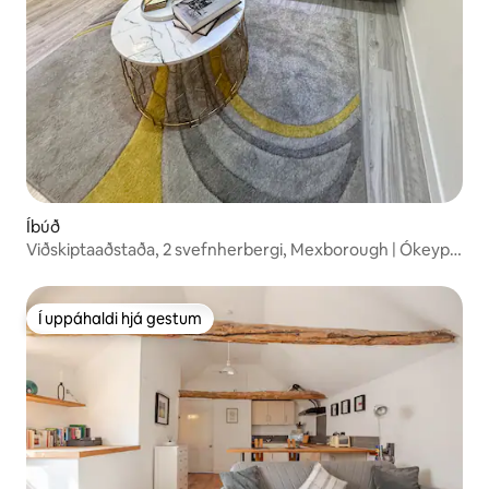
Íbúð
Viðskiptaaðstaða, 2 svefnherbergi, Mexborough | Ókeypis
bílastæði | Svefnpláss fyrir 6
Í uppáhaldi hjá gestum
Í uppáhaldi hjá gestum