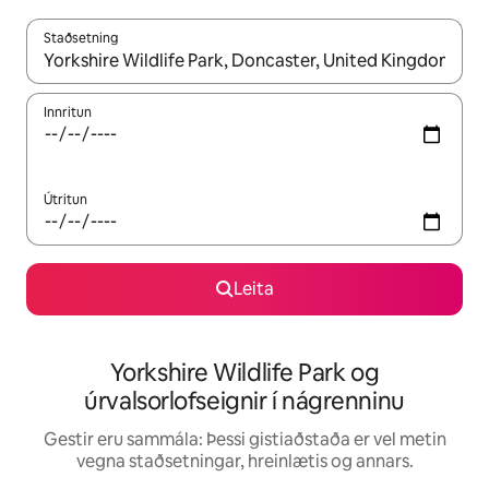
Staðsetning
Þegar niðurstöður liggja fyrir skaltu nota upp og niður örvalyk
Innritun
Útritun
Leita
Yorkshire Wildlife Park og
úrvalsorlofseignir í nágrenninu
Gestir eru sammála: Þessi gistiaðstaða er vel metin
vegna staðsetningar, hreinlætis og annars.