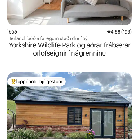
Íbúð
4,88 af 5 í me
4,88 (193)
Heillandi íbúð á fallegum stað í dreifbýli
Yorkshire Wildlife Park og aðrar frábærar
orlofseignir í nágrenninu
Í uppáhaldi hjá gestum
Í mestu uppáhaldi hjá gestum