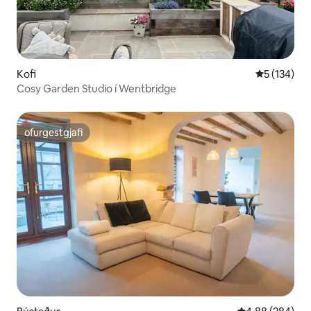
Kofi
5 af 5 í me
5 (134)
Cosy Garden Studio í Wentbridge
ofurgestgjafi
ofurgestgjafi