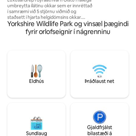
Gæludýravænt með
umbreytta ílátinu okkar sem er innréttað
húsgarði og fráb
í samræmi við 5 stjörnu viðmið og
dyrunum.
staðsett í hjarta helgidómsins okkar.
Yorkshire Wildlife Park og vinsæl þægindi
Taktu á móti þér við hliðið af svínunum
okkar fimm sem var bjargað áður en þú
fyrir orlofseignir í nágrenninu
nýtur king-svefnherbergisins, stórrar
sturtu, eldhúss og notalegrar stofu með
svefnsófa og sjónvarpi. Háhraðanet
heldur þér í sambandi en einkanetið fyrir
utan er með heitum potti, grilli og
borðstofu. Fullkomið fyrir afslöppun eða
einstakt afdrep umkringt náttúrunni og
dýrum sem hefur verið bjargað.
Eldhús
Þráðlaust net
Gjaldfrjálst
Sundlaug
bílastæði á