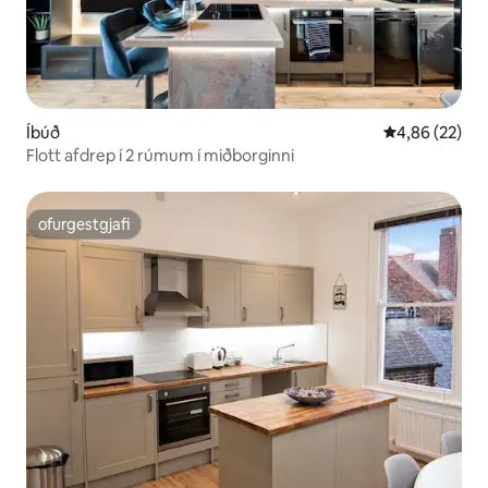
Íbúð
4,86 af 5 í m
4,86 (22)
Flott afdrep í 2 rúmum í miðborginni
ofurgestgjafi
ofurgestgjafi