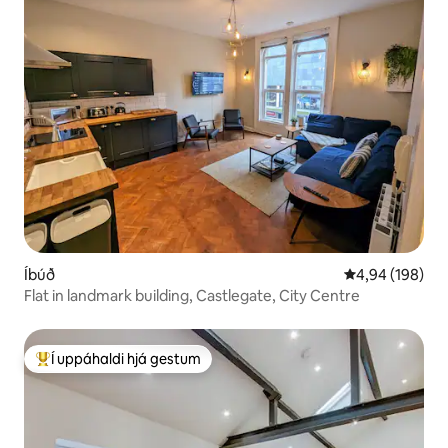
Íbúð
4,94 af 5 í me
4,94 (198)
Flat in landmark building, Castlegate, City Centre
Í uppáhaldi hjá gestum
Í mestu uppáhaldi hjá gestum