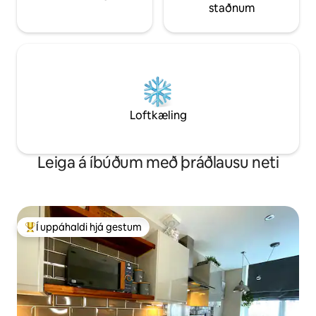
staðnum
Loftkæling
Leiga á íbúðum með þráðlausu neti
Í uppáhaldi hjá gestum
Í mestu uppáhaldi hjá gestum