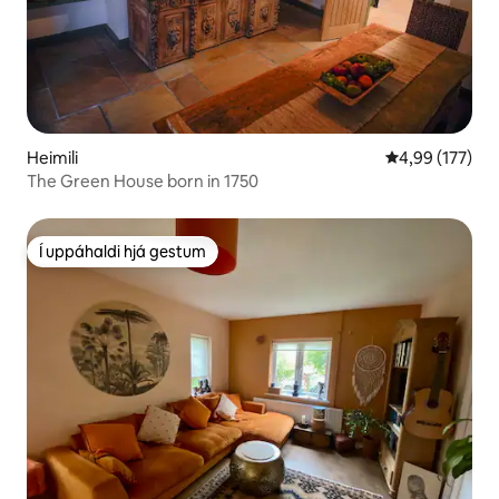
Heimili
4,99 af 5 í me
4,99 (177)
The Green House born in 1750
Í uppáhaldi hjá gestum
Í uppáhaldi hjá gestum