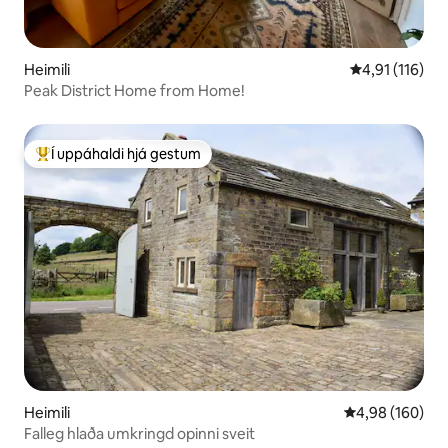
Heimili
4,91 af 5 í me
4,91 (116)
Peak District Home from Home!
Í uppáhaldi hjá gestum
Í mestu uppáhaldi hjá gestum
Heimili
4,98 af 5 í me
4,98 (160)
Falleg hlaða umkringd opinni sveit