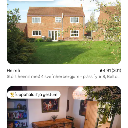
Heimili
4,91 af 5 í me
4,91 (301)
Stórt heimili með 4 svefnherbergjum - pláss fyrir 8, Belton,
Doncaster
Í uppáhaldi hjá gestum
Í mestu uppáhaldi hjá gestum