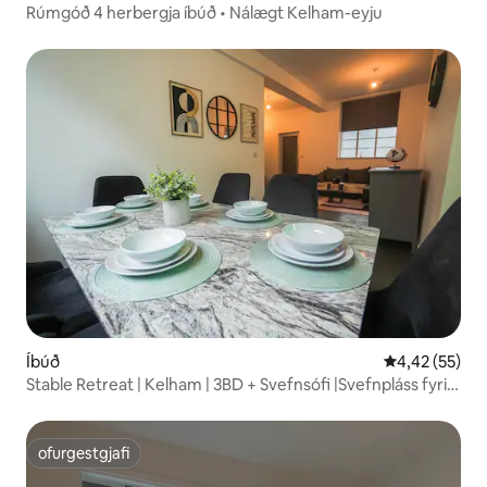
Rúmgóð 4 herbergja íbúð • Nálægt Kelham-eyju
Íbúð
4,42 af 5 í m
4,42 (55)
Stable Retreat | Kelham | 3BD + Svefnsófi |Svefnpláss fyrir
8
ofurgestgjafi
ofurgestgjafi