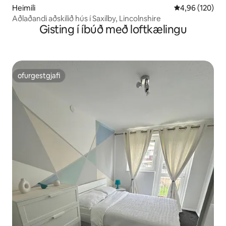
Heimili
4,96 af 5 í me
4,96 (120)
Aðlaðandi aðskilið hús í Saxilby, Lincolnshire
Gisting í íbúð með loftkælingu
ofurgestgjafi
ofurgestgjafi