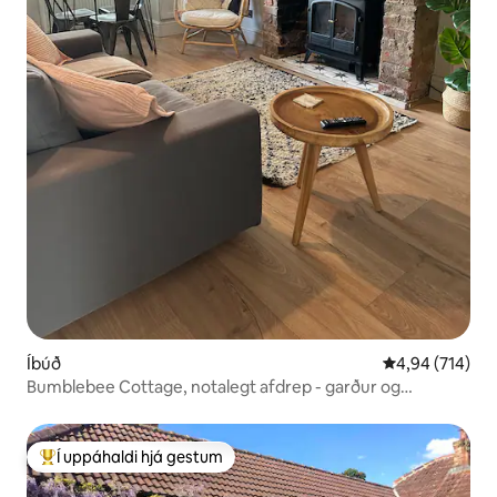
Íbúð
4,94 af 5 í me
4,94 (714)
Bumblebee Cottage, notalegt afdrep - garður og
bílastæði
Í uppáhaldi hjá gestum
Í mestu uppáhaldi hjá gestum