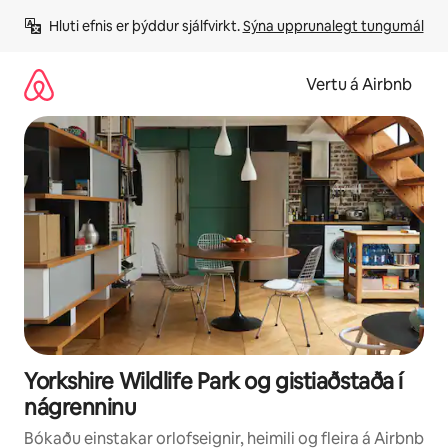
Stökkva
Hluti efnis er þýddur sjálfvirkt. 
Sýna upprunalegt tungumál
beint
að
efni
Vertu á Airbnb
Yorkshire Wildlife Park og gistiaðstaða í
nágrenninu
Bókaðu einstakar orlofseignir, heimili og fleira á Airbnb