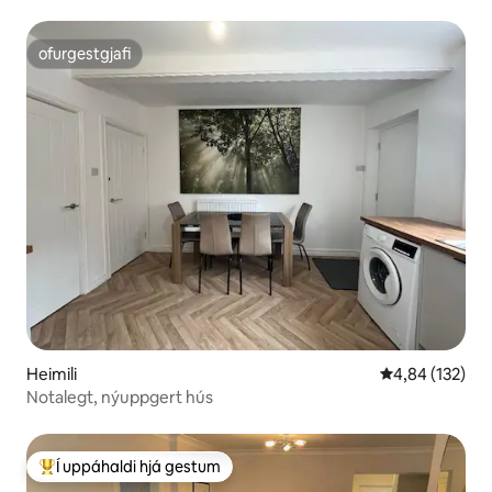
ofurgestgjafi
ofurgestgjafi
Heimili
4,84 af 5 í me
4,84 (132)
Notalegt, nýuppgert hús
Í uppáhaldi hjá gestum
Í mestu uppáhaldi hjá gestum