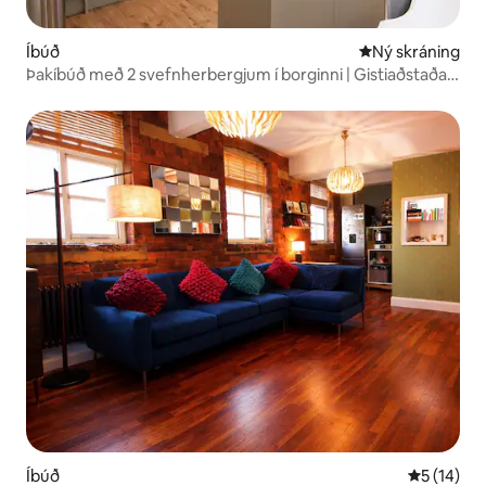
Íbúð
Ný gistiaðstaða
Ný skráning
Þakíbúð með 2 svefnherbergjum í borginni | Gistiaðstaða
fyrir fyrirtæki og verktaka
Íbúð
5 af 5 í m
5 (14)