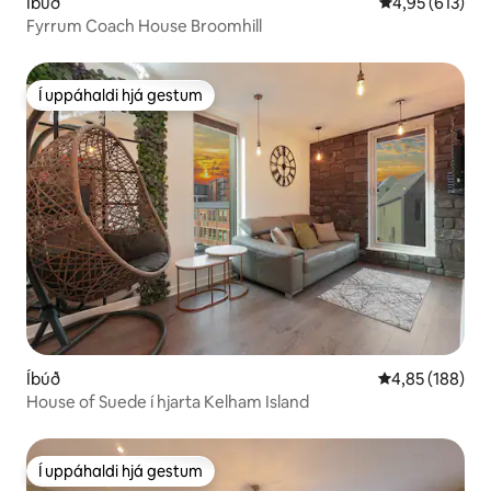
Íbúð
4,95 af 5 í me
4,95 (613)
Fyrrum Coach House Broomhill
Í uppáhaldi hjá gestum
Í uppáhaldi hjá gestum
Íbúð
4,85 af 5 í me
4,85 (188)
House of Suede í hjarta Kelham Island
Í uppáhaldi hjá gestum
Í uppáhaldi hjá gestum