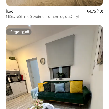
Íbúð
4,75 af 5 í m
4,75 (40)
Miðsvæðis með tveimur rúmum og útsýni yfir
dómkirkjuna og ókeypis bílastæði
ofurgestgjafi
ofurgestgjafi