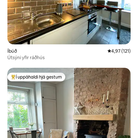
Íbúð
4,97 af 5 í me
4,97 (121)
Útsýni yfir ráðhús
Í uppáhaldi hjá gestum
Í mestu uppáhaldi hjá gestum