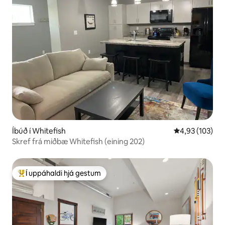
Íbúð í Whitefish
4,93 af 5 í me
4,93 (103)
Skref frá miðbæ Whitefish (eining 202)
Í uppáhaldi hjá gestum
Í mestu uppáhaldi hjá gestum