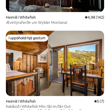
Heimili í Whitefish
4,98 af 5 í me
4,98 (142)
Ævintýraferðir um Wylder Montana!
Í uppáhaldi hjá gestum
Í uppáhaldi hjá gestum
Heimili í Whitefish
5 af 5 í 
5 (7)
Þakíbúð í Whitefish Mtn-Ski-In/Ski-Out