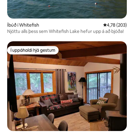
Íbúð í Whitefish
4,78 af 5 í me
4,78 (203)
Njóttu alls þess sem Whitefish Lake hefur upp á að bjóða!
Í uppáhaldi hjá gestum
Í uppáhaldi hjá gestum