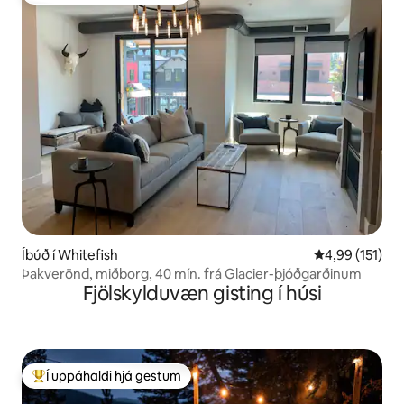
Íbúð í Whitefish
4,99 af 5 í me
4,99 (151)
Þakverönd, miðborg, 40 mín. frá Glacier-þjóðgarðinum
Fjölskylduvæn gisting í húsi
Í uppáhaldi hjá gestum
Í mestu uppáhaldi hjá gestum