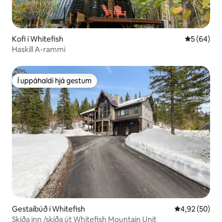
Kofi í Whitefish
5 af 5 í m
5 (64)
Haskill A-rammi
Í uppáhaldi hjá gestum
Í uppáhaldi hjá gestum
Gestaíbúð í Whitefish
4,92 af 5 í m
4,92 (50)
Skíða inn /skíða út Whitefish Mountain Unit