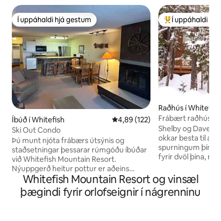
Í uppáhaldi hjá gestum
Í uppáhaldi hj
Í uppáhaldi hjá gestum
Í mestu uppáhald
Raðhús í Whitefis
Frábært raðhús með
Íbúð í Whitefish
4,89 af 5 í meðaleinkunn, 122 u
4,89 (122)
stjörnu gestgjafar
Shelby og Dave lofa: Við munum 
Ski Out Condo
okkar besta til að 
Þú munt njóta frábærs útsýnis og
spurningum þínum.
staðsetningar þessarar rúmgóðu íbúðar
fyrir dvöl þína, m
við Whitefish Mountain Resort.
að henni lokinni til
Nýuppgerð heitur pottur er aðeins
á meðal ferðaáætl
Whitefish Mountain Resort og vinsæl
nokkrum skrefum frá stólum 1 og 2,
hvar er gott að bor
þessi íbúð með einu svefnherbergi og
þægindi fyrir orlofseignir í nágrenninu
munum sjá til þess
einu baðherbergi rúmar 5 og er
og slökkt(ur) á me
heimahöfn þín fyrir margar
stendur. Við vilju
ævintýraferðir. Annaðhvort að fara á