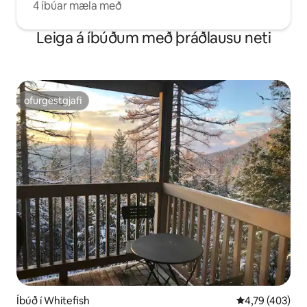
4 íbúar mæla með
Leiga á íbúðum með þráðlausu neti
ofurgestgjafi
ofurgestgjafi
Íbúð í Whitefish
4,79 af 5 í me
4,79 (403)