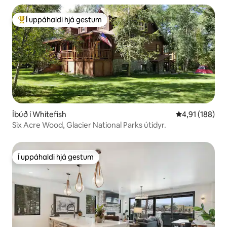
Í uppáhaldi hjá gestum
Í mestu uppáhaldi hjá gestum
Íbúð í Whitefish
4,91 af 5 í me
4,91 (188)
Six Acre Wood, Glacier National Parks útidyr.
Í uppáhaldi hjá gestum
Í uppáhaldi hjá gestum