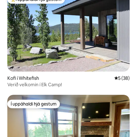
Í mestu uppáhaldi hjá gestum
Kofi í Whitefish
5 af 5 í m
5 (38)
Verið velkomin í Elk Camp!
Í uppáhaldi hjá gestum
Í uppáhaldi hjá gestum