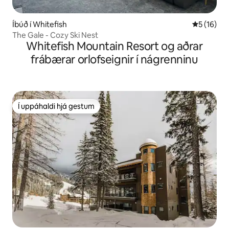
Íbúð í Whitefish
5 af 5 í m
5 (16)
The Gale - Cozy Ski Nest
Whitefish Mountain Resort og aðrar
frábærar orlofseignir í nágrenninu
Í uppáhaldi hjá gestum
Í uppáhaldi hjá gestum