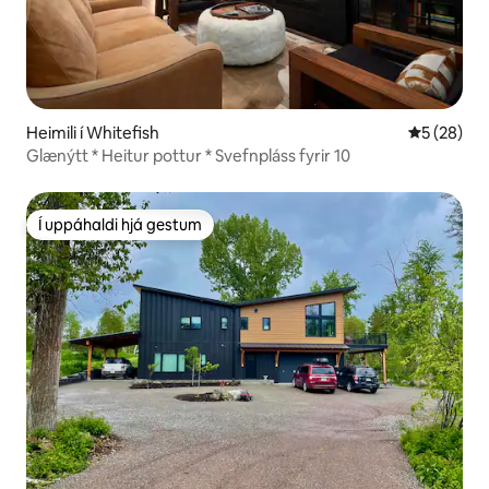
Heimili í Whitefish
5 af 5 í m
5 (28)
Glænýtt * Heitur pottur * Svefnpláss fyrir 10
Í uppáhaldi hjá gestum
Í uppáhaldi hjá gestum