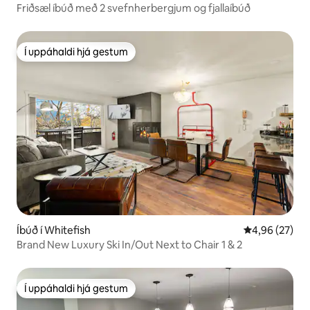
Friðsæl íbúð með 2 svefnherbergjum og fjallaíbúð
Í uppáhaldi hjá gestum
Í uppáhaldi hjá gestum
Íbúð í Whitefish
4,96 af 5 í m
4,96 (27)
Brand New Luxury Ski In/Out Next to Chair 1 & 2
Í uppáhaldi hjá gestum
Í uppáhaldi hjá gestum