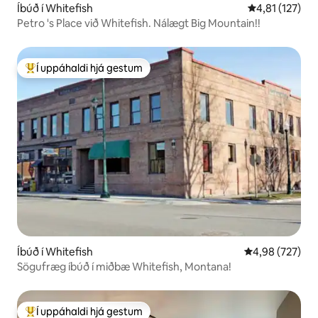
Íbúð í Whitefish
4,81 af 5 í me
4,81 (127)
Petro 's Place við Whitefish. Nálægt Big Mountain!!
Í uppáhaldi hjá gestum
Í mestu uppáhaldi hjá gestum
Íbúð í Whitefish
4,98 af 5 í me
4,98 (727)
Sögufræg íbúð í miðbæ Whitefish, Montana!
Í uppáhaldi hjá gestum
Í mestu uppáhaldi hjá gestum