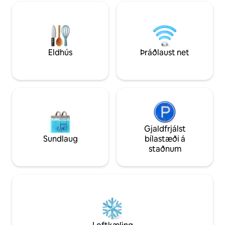
og njótir dvalarinnar 
skíði á veturna eða fjallahjólreiðar á
svæði hefur verið h
sumrin bíða skemmtilegir tímar! Við
síðustu 20 árin + vi
hliðina á The Bierstube er inngangurinn
hér, rétt eins og o
okkar á jarðhæð en á annarri hæð af
svölum. Ókeypis bílastæði,
kapalsjónvarp, þráðlaust net,
Eldhús
Þráðlaust net
sameiginlegur heitur pottur og sána.
Viðararinn með eldivið
Gjaldfrjálst
Sundlaug
bílastæði á
staðnum