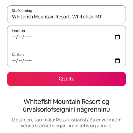
Staðsetning
Þegar niðurstöður liggja fyrir skaltu nota upp og niður örvalyk
Innritun
Útritun
Leita
Whitefish Mountain Resort og
úrvalsorlofseignir í nágrenninu
Gestir eru sammála: Þessi gistiaðstaða er vel metin
vegna staðsetningar, hreinlætis og annars.