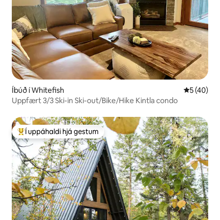
Íbúð í Whitefish
5 af 5 í m
5 (40)
Uppfært 3/3 Ski-in Ski-out/Bike/Hike Kintla condo
Í uppáhaldi hjá gestum
Í mestu uppáhaldi hjá gestum