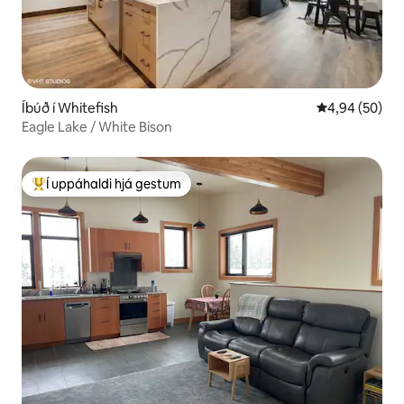
Íbúð í Whitefish
4,94 af 5 í m
4,94 (50)
Eagle Lake / White Bison
Í uppáhaldi hjá gestum
Í mestu uppáhaldi hjá gestum