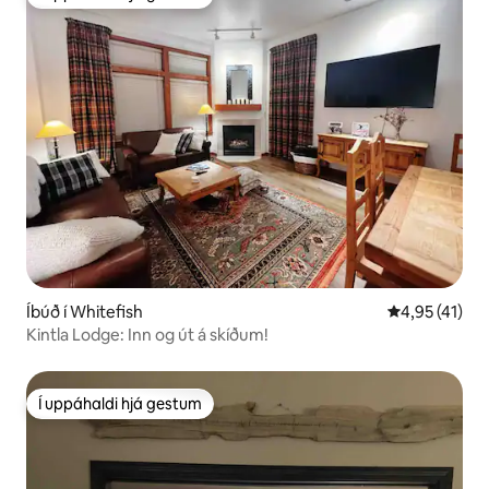
Í uppáhaldi hjá gestum
Íbúð í Whitefish
4,95 af 5 í m
4,95 (41)
Kintla Lodge: Inn og út á skíðum!
Í uppáhaldi hjá gestum
Í uppáhaldi hjá gestum