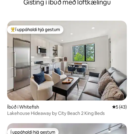
Gisting í íbúð með loftkælingu
Í uppáhaldi hjá gestum
Í mestu uppáhaldi hjá gestum
Íbúð í Whitefish
5 af 5 í m
5 (43)
Lakehouse Hideaway by City Beach 2 King Beds
Í uppáhaldi hjá gestum