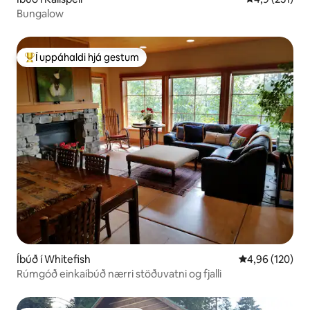
Bungalow
Í uppáhaldi hjá gestum
Í mestu uppáhaldi hjá gestum
Íbúð í Whitefish
4,96 af 5 í me
4,96 (120)
Rúmgóð einkaíbúð nærri stöðuvatni og fjalli