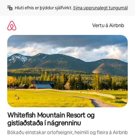
Stökkva
Hluti efnis er þýddur sjálfvirkt. 
Sýna upprunalegt tungumál
beint
að
efni
Vertu á Airbnb
Whitefish Mountain Resort og
gistiaðstaða í nágrenninu
Bókaðu einstakar orlofseignir, heimili og fleira á Airbnb