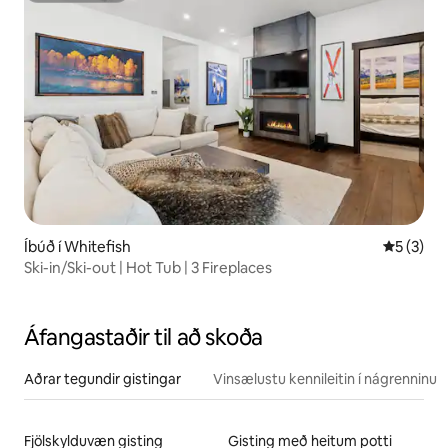
Íbúð í Whitefish
5 af 5 í 
5 (3)
Ski-in/Ski-out | Hot Tub | 3 Fireplaces
Áfangastaðir til að skoða
Aðrar tegundir gistingar
Vinsælustu kennileitin í nágrenninu
Fjölskylduvæn gisting
Gisting með heitum potti