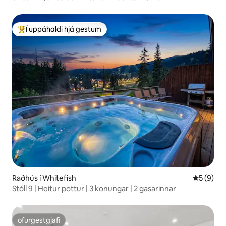
Í uppáhaldi hjá gestum
Í mestu uppáhaldi hjá gestum
Raðhús í Whitefish
5 af 5 í 
5 (9)
Stóll 9 | Heitur pottur | 3 konungar | 2 gasarinnar
ofurgestgjafi
ofurgestgjafi