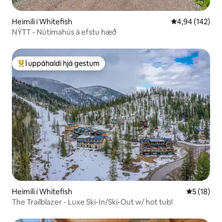
Heimili í Whitefish
4,94 af 5 í me
4,94 (142)
NÝTT - Nútímahús á efstu hæð
Í uppáhaldi hjá gestum
Í mestu uppáhaldi hjá gestum
Heimili í Whitefish
5 af 5 í m
5 (18)
The Trailblazer - Luxe Ski-In/Ski-Out w/ hot tub!