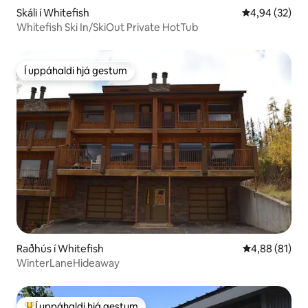
Skáli í Whitefish
4,94 af 5 í m
4,94 (32)
Whitefish Ski In/SkiOut Private HotTub
Í uppáhaldi hjá gestum
Í uppáhaldi hjá gestum
Raðhús í Whitefish
4,88 af 5 í m
4,88 (81)
WinterLaneHideaway
Í uppáhaldi hjá gestum