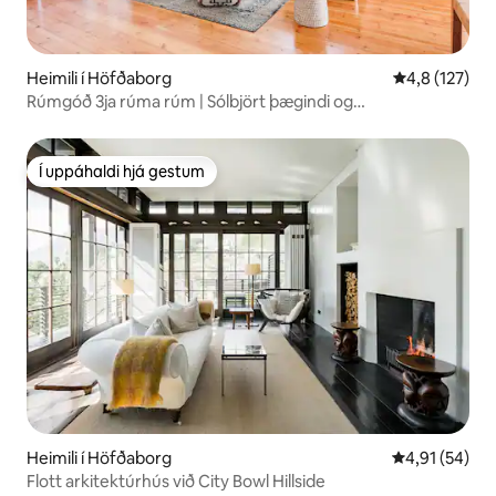
Heimili í Höfðaborg
4,8 af 5 í me
4,8 (127)
Rúmgóð 3ja rúma rúm | Sólbjört þægindi og
rafmagnsafritun
Í uppáhaldi hjá gestum
Í uppáhaldi hjá gestum
Heimili í Höfðaborg
4,91 af 5 í m
4,91 (54)
Flott arkitektúrhús við City Bowl Hillside