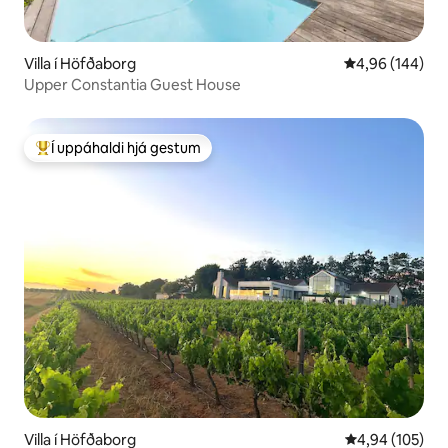
Villa í Höfðaborg
4,96 af 5 í me
4,96 (144)
Upper Constantia Guest House
Í uppáhaldi hjá gestum
Í mestu uppáhaldi hjá gestum
Villa í Höfðaborg
4,94 af 5 í me
4,94 (105)