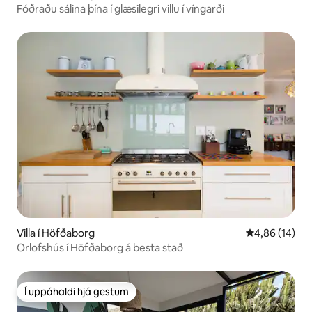
Fóðraðu sálina þína í glæsilegri villu í víngarði
Villa í Höfðaborg
4,86 af 5 í m
4,86 (14)
Orlofshús í Höfðaborg á besta stað
Í uppáhaldi hjá gestum
Í uppáhaldi hjá gestum