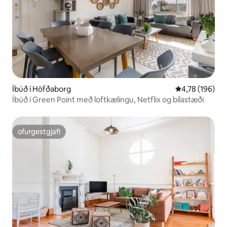
Íbúð í Höfðaborg
4,78 af 5 í me
4,78 (196)
Íbúð í Green Point með loftkælingu, Netflix og bílastæði
ofurgestgjafi
ofurgestgjafi