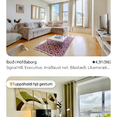
Íbúð í Höfðaborg
4,91 af 5 í m
4,91 (96)
Signal Hill. Executive. Þráðlaust net. Bílastæði. Líkamsrækt.
Sundlaug
Í uppáhaldi hjá gestum
Í mestu uppáhaldi hjá gestum