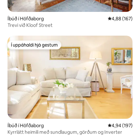
Íbúð í Höfðaborg
4,88 af 5 í me
4,88 (167)
Trevi við Kloof Street
Í uppáhaldi hjá gestum
Í uppáhaldi hjá gestum
Íbúð í Höfðaborg
4,94 af 5 í me
4,94 (197)
Kyrrlátt heimili með sundlaugum, görðum og Inverter