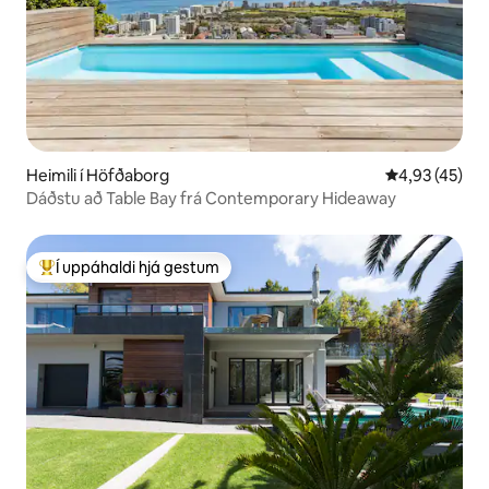
Heimili í Höfðaborg
4,93 af 5 í m
4,93 (45)
Dáðstu að Table Bay frá Contemporary Hideaway
Í uppáhaldi hjá gestum
Í mestu uppáhaldi hjá gestum