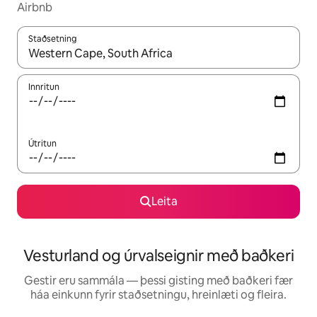
Airbnb
Staðsetning
Þegar niðurstöður liggja fyrir skaltu nota upp og niður örvalyk
Innritun
Útritun
Leita
Vesturland og úrvalseignir með baðkeri
Gestir eru sammála — þessi gisting með baðkeri fær
háa einkunn fyrir staðsetningu, hreinlæti og fleira.