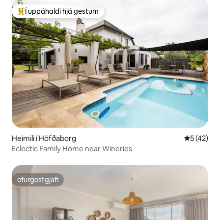
Í uppáhaldi hjá gestum
Í mestu uppáhaldi hjá gestum
Heimili í Höfðaborg
5 af 5 í m
5 (42)
Eclectic Family Home near Wineries
ofurgestgjafi
ofurgestgjafi