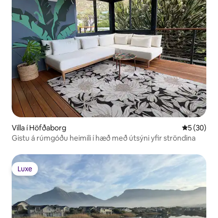
Villa í Höfðaborg
5 af 5 í m
5 (30)
Gistu á rúmgóðu heimili í hæð með útsýni yfir ströndina
Luxe
Luxe