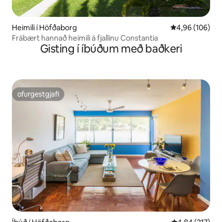
Heimili í Höfðaborg
4,96 af 5 í me
4,96 (106)
Frábært hannað heimili á fjallinu Constantia
Gisting í íbúðum með baðkeri
ofurgestgjafi
ofurgestgjafi