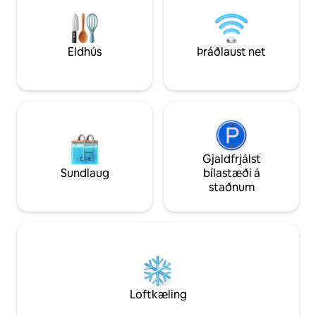
einkabústaður verður út af fyrir þig
Kældu þig í dýfinga
meðan á gistingunni stendur. Það eru
skyggða sundlaug
mörg setusvæði innan og utan
blautum vetrardög
bústaðarins. Húshjálpin okkar, Maks,
hliðina á arninum innand
Eldhús
Þráðlaust net
verður á staðnum til að hugsa um þig og
afgirt, gestir hafa
tryggja að þú hafir alltaf það sem þú
frítt að ráfa um eignina. Við v
þarft. Hún þrífur og þvær þvottinn
gestum þar sitt ei
daglega nema á sunnudegi. Staðsett í
hvort ég eða starf
göngufæri frá mörgum frábærum
taks og okkur er á
gönguleiðum, gönguleiðum, fjallahjólum
Fasteignin er mitt 
og hjólreiðaleiðum. Hægt er að leigja hjól
fjalla og varanlegr
á mörgum stöðum í nágrenninu og það
staðsett í Fransc
Gjaldfrjálst
er nægileg geymsla í húsinu svo hægt sé
þekktur fyrir heim
Sundlaug
bílastæði á
að geyma reiðhjól. Við erum með nægt
vínsmökkun og ná
staðnum
og öruggt bílastæði fyrir farartækið sem
Heimsæktu Hugue
þú tekur með þér í gistinguna. Ég er
Museum til að fr
vanalega á staðnum og er alltaf til í að
staðarins. Uber er nýlega í boði í
aðstoða þig með ráð. Þetta heimili er í
Franschhoek en h
rólegu íbúðahverfi með fallegum húsum
viðveru (eftir kl. 2
og laufskrýddum götum. Nálægt
tuk tuk leigubíll í 
grasagörðum og nálægt borginni. Uber
skoðaðu meðfylgjan
Laust. Öruggt bílastæði á lóð eignarinnar.
hafa samband. Vinsamlegast athugið að
Loftkæling
Engin þörf á loftkælingu þar sem
það er vingjarnleg