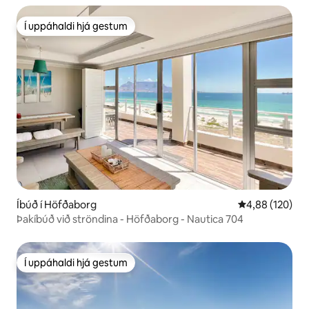
Í uppáhaldi hjá gestum
Í uppáhaldi hjá gestum
Íbúð í Höfðaborg
4,88 af 5 í me
4,88 (120)
Þakíbúð við ströndina - Höfðaborg - Nautica 704
Í uppáhaldi hjá gestum
Í uppáhaldi hjá gestum