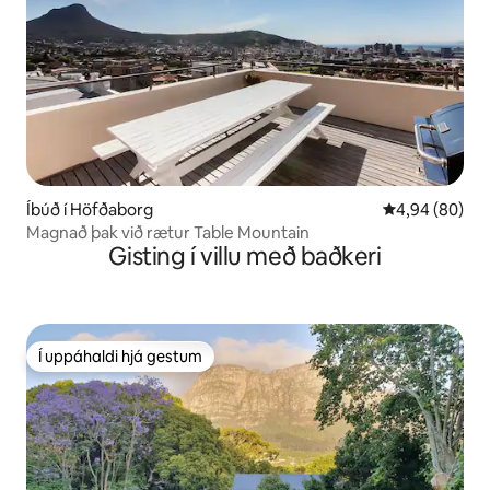
Íbúð í Höfðaborg
4,94 af 5 í m
4,94 (80)
Magnað þak við rætur Table Mountain
Gisting í villu með baðkeri
Í uppáhaldi hjá gestum
Í uppáhaldi hjá gestum