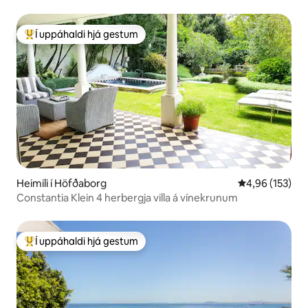
Í uppáhaldi hjá gestum
Í mestu uppáhaldi hjá gestum
Heimili í Höfðaborg
4,96 af 5 í me
4,96 (153)
Constantia Klein 4 herbergja villa á vínekrunum
Í uppáhaldi hjá gestum
Í mestu uppáhaldi hjá gestum