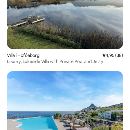
Villa í Höfðaborg
4,95 af 5 í m
4,95 (38)
Luxury, Lakeside Villa with Private Pool and Jetty