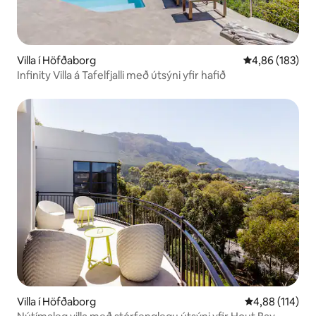
Villa í Höfðaborg
4,86 af 5 í me
4,86 (183)
Infinity Villa á Tafelfjalli með útsýni yfir hafið
Villa í Höfðaborg
4,88 af 5 í me
4,88 (114)