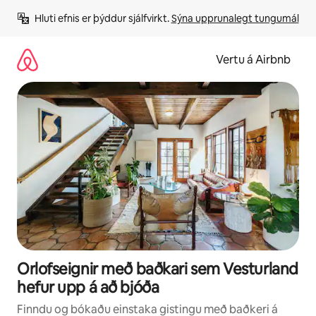
Stökkva
Hluti efnis er þýddur sjálfvirkt. 
Sýna upprunalegt tungumál
beint
að
efni
Vertu á Airbnb
Orlofseignir með baðkari sem Vesturland
hefur upp á að bjóða
Finndu og bókaðu einstaka gistingu með baðkeri á