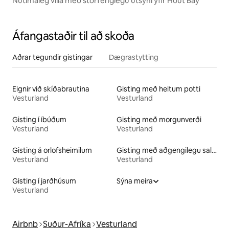
Nútímaleg villa með stórfenglegu útsýni yfir Hout Bay
Áfangastaðir til að skoða
Aðrar tegundir gistingar
Dægrastytting
Eignir við skíðabrautina
Gisting með heitum potti
Vesturland
Vesturland
Gisting í íbúðum
Gisting með morgunverði
Vesturland
Vesturland
Gisting á orlofsheimilum
Gisting með aðgengilegu salerni
Vesturland
Vesturland
Gisting í jarðhúsum
Sýna meira
Vesturland
Airbnb
Suður-Afríka
Vesturland