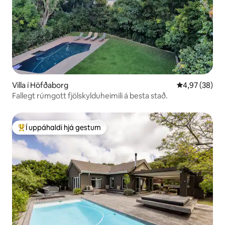
Villa í Höfðaborg
4,97 af 5 í m
4,97 (38)
Fallegt rúmgott fjölskylduheimili á besta stað.
Í uppáhaldi hjá gestum
Í mestu uppáhaldi hjá gestum