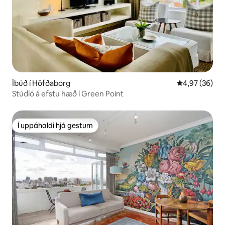
Íbúð í Höfðaborg
4,97 af 5 í m
4,97 (36)
Stúdíó á efstu hæð í Green Point
Í uppáhaldi hjá gestum
Í uppáhaldi hjá gestum