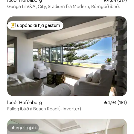
Íbúð í Höfðaborg
4,84 af 5 í me
4,84 (217)
Ganga til V&A, City, Stadium frá Modern, Rúmgóð íbúð.
Í uppáhaldi hjá gestum
Í mestu uppáhaldi hjá gestum
Íbúð í Höfðaborg
4,94 af 5 í me
4,94 (181)
Falleg íbúð á Beach Road (+Inverter)
ofurgestgjafi
ofurgestgjafi