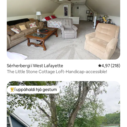
Sérherbergi í West Lafayette
4,97 af 5 í me
4,97 (218)
The Little Stone Cottage Loft-Handicap-accessible!
Í uppáhaldi hjá gestum
Í mestu uppáhaldi hjá gestum