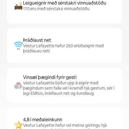
Leigueignir með sérstakri vinnuaðstöðu
170 eru með sérstaka vinnuaðstöðu
Þráðlaust net
Vestur Lafayette hefur 250 orlofseignir með
þráðlausu neti
Vinsæl þægindi fyrir gesti
Vestur Lafayette býður upp á eignir með
þægindum sem falla vel í kramið hjá gestum, sér í
lagi Eldhús, Þráðlaust net og Sundlaug
4,8 í meðaleinkunn
Vestur Lafayette hefur vel metna gistingu hjá