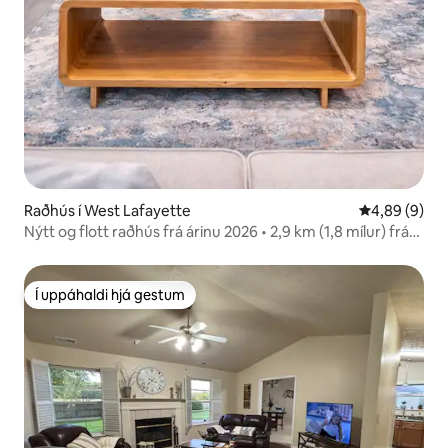
Raðhús í West Lafayette
4,89 af 5 í 
4,89 (9)
Nýtt og flott raðhús frá árinu 2026 • 2,9 km (1,8 mílur) frá
Purdue • Bílastæði
Í uppáhaldi hjá gestum
Í uppáhaldi hjá gestum