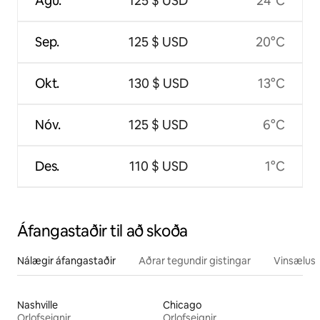
Ágú.
125 $ USD
24°C
Sep.
125 $ USD
20°C
Okt.
130 $ USD
13°C
Nóv.
125 $ USD
6°C
Des.
110 $ USD
1°C
Áfangastaðir til að skoða
Nálægir áfangastaðir
Aðrar tegundir gistingar
Vinsælustu
Nashville
Chicago
Orlofseignir
Orlofseignir