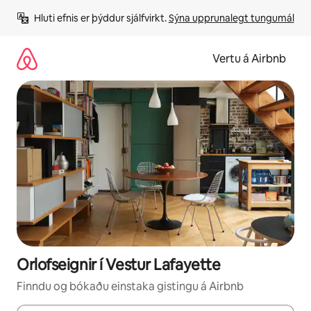
Stökkva
Hluti efnis er þýddur sjálfvirkt. 
Sýna upprunalegt tungumál
beint
að
efni
Vertu á Airbnb
Orlofseignir í Vestur Lafayette
Finndu og bókaðu einstaka gistingu á Airbnb