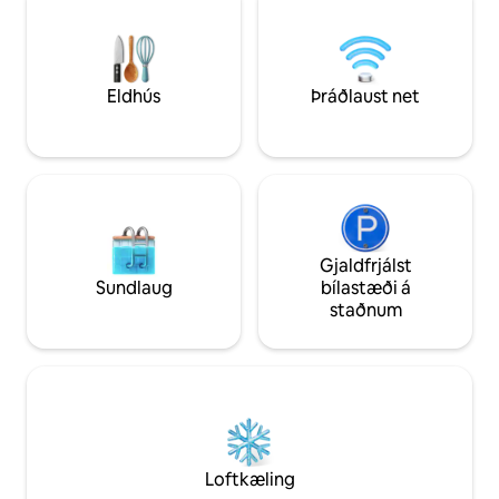
Þú munt einnig njó
nálægt bæði IU He
sjúkrahúsinu og F
þýðir að þú munt 
heilbrigðisþjónust
Eldhús
Þráðlaust net
Þægindi, notaleghei
Gjaldfrjálst
Sundlaug
bílastæði á
staðnum
Loftkæling