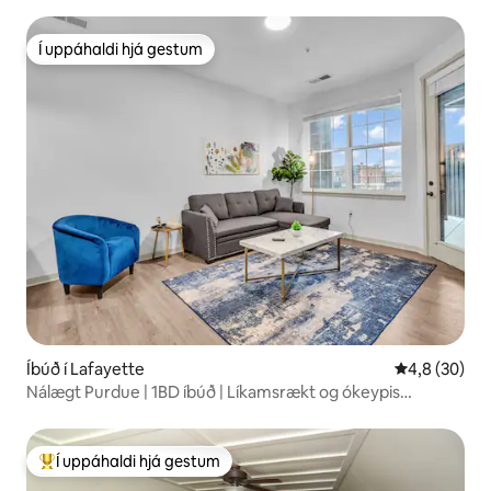
Í uppáhaldi hjá gestum
Í uppáhaldi hjá gestum
Íbúð í Lafayette
4,8 af 5 í m
4,8 (30)
Nálægt Purdue | 1BD íbúð | Líkamsrækt og ókeypis
bílastæði
Í uppáhaldi hjá gestum
Í mestu uppáhaldi hjá gestum