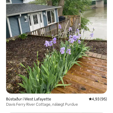
Bústaður í West Lafayette
4,93 af 5 í m
4,93 (95)
Davis Ferry River Cottage, nálægt Purdue