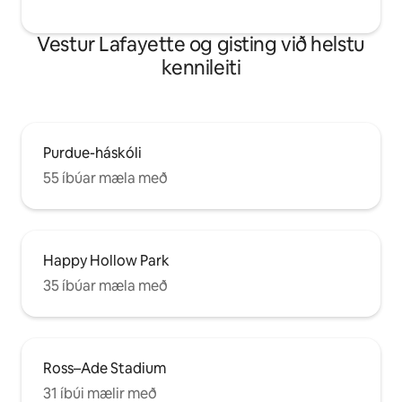
Vestur Lafayette og gisting við helstu
kennileiti
Purdue-háskóli
55 íbúar mæla með
Happy Hollow Park
35 íbúar mæla með
Ross–Ade Stadium
31 íbúi mælir með