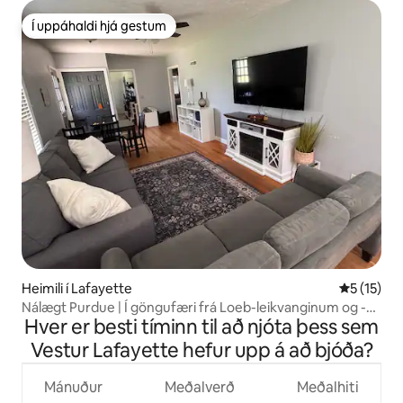
Í uppáhaldi hjá gestum
Í uppáhaldi hjá gestum
Heimili í Lafayette
5 af 5 í m
5 (15)
Nálægt Purdue | Í göngufæri frá Loeb-leikvanginum og -
Hver er besti tíminn til að njóta þess sem
garðinum!
Vestur Lafayette hefur upp á að bjóða?
Mánuður
Meðalverð
Meðalhiti