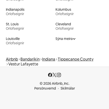
Indianapolis
Kolumbus
Orlofseignir
Orlofseignir
St. Louis
Cleveland
Orlofseignir
Orlofseignir
Louisville
Sýna meira
Orlofseignir
Airbnb
Bandaríkin
Indiana
Tippecanoe County
Vestur Lafayette
© 2026 Airbnb, Inc.
Persónuvernd
Skilmálar