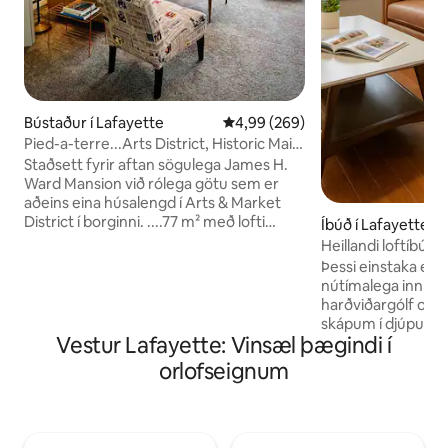
Bústaður í Lafayette
4,99 af 5 í meðaleinkunn, 269 u
4,99 (269)
Pied-a-terre...Arts District, Historic Main
& Purdue
Staðsett fyrir aftan sögulega James H.
Ward Mansion við rólega götu sem er
aðeins eina húsalengd í Arts & Market
District í borginni. ....77 m² með lofti
Íbúð í Lafayette
(rúmgott svefnherbergi og skrifstofa).
Heillandi loftíbúð 
Þægindi eru m.a. hraðan nettengingu
Þessi einstaka eig
með ljósleiðara, 50" 4K sjónvarp, tæki úr
nútímalega innrétt
ryðfríu stáli, kaffibar (keurig og te) og
harðviðargólf og 
queen-rúm. Gestir okkar tala afar vel um
skápum í djúpum e
staðsetninguna – rétt handan við hornið
Vestur Lafayette: Vinsæl þægindi í
glæsilegum kvars
frá frábæru veitingastöðum, kaffihúsum
fullkomlega fyrir d
orlofseignum
og vínkjallara á Main Street... og í 2,6 km
staðsett í hjarta L
fjarlægð frá háskólasvæði Purdue!!
nokkrum mínútum 
Ókeypis bílastæði í nokkurra skrefa
sem gerir hana tilv
fjarlægð frá dyrunum.
nemendur eða aðd