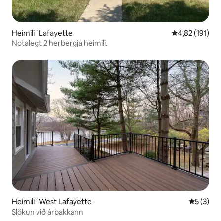
Heimili í Lafayette
4,82 af 5 í me
4,82 (191)
Notalegt 2 herbergja heimili.
Heimili í West Lafayette
5 af 5 í 
5 (3)
Slökun við árbakkann