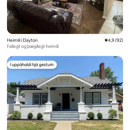
Heimili í Dayton
4,9 af 5 í m
4,9 (92)
Fallegt og þægilegt heimili
Í uppáhaldi hjá gestum
Í uppáhaldi hjá gestum