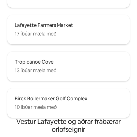
Lafayette Farmers Market
17 íbúar mæla með
Tropicanoe Cove
13 íbúar mæla með
Birck Boilermaker Golf Complex
10 íbúar mæla með
Vestur Lafayette og aðrar frábærar
orlofseignir