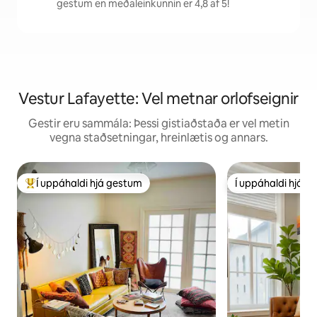
gestum en meðaleinkunnin er 4,8 af 5!
Vestur Lafayette: Vel metnar orlofseignir
Gestir eru sammála: Þessi gistiaðstaða er vel metin
vegna staðsetningar, hreinlætis og annars.
Í uppáhaldi hjá gestum
Í uppáhaldi hjá 
Í mestu uppáhaldi hjá gestum
Í uppáhaldi hjá 