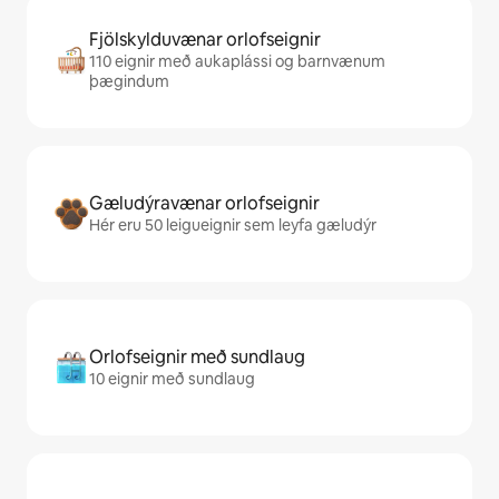
Fjölskylduvænar orlofseignir
110 eignir með aukaplássi og barnvænum
þægindum
Gæludýravænar orlofseignir
Hér eru 50 leigueignir sem leyfa gæludýr
Orlofseignir með sundlaug
10 eignir með sundlaug