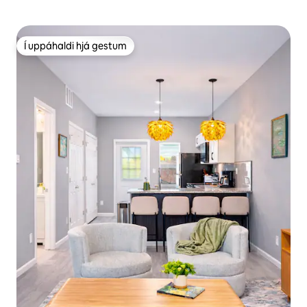
Í uppáhaldi hjá gestum
Í uppáhaldi hjá gestum