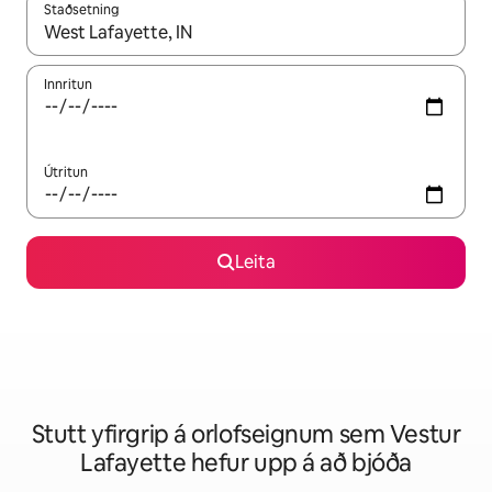
Staðsetning
Þegar niðurstöður liggja fyrir skaltu nota upp og niður örvalyk
Innritun
Útritun
Leita
Stutt yfirgrip á orlofseignum sem Vestur
Lafayette hefur upp á að bjóða