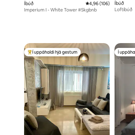
Íbúð
Íbúð
4,96 af 5 í meðaleinkun
4,96 (106)
Loftíbúð
Imperium I - White Tower #Skgbnb
Í uppáhaldi hjá gestum
Í uppáha
Í mestu uppáhaldi hjá gestum
Í uppáha