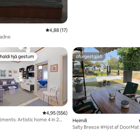
n, 176 umsagnir
4,88 af 5 í meðaleinkunn, 17 umsagnir
4,88 (17)
iadne
haldi hjá gestum
ofurgestgjafi
uppáhaldi hjá gestum
ofurgestgjafi
4,95 af 5 í meðaleinkunn, 556 umsagnir
4,95 (556)
tments: Artistic home 4 in 2
Heimili
Pkg
Salty Breeze #Hýst af DoorMat