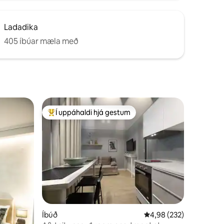
Ladadika
405 íbúar mæla með
Í uppáhaldi hjá gestum
Í mestu uppáhaldi hjá gestum
Íbúð
4,98 af 5 í meðaleinku
4,98 (232)