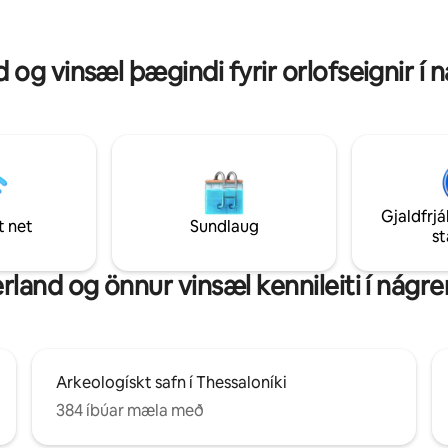
eimsókninni stendur. Prófaðu
viðskiptaferðamenn og þá sem 
erð frá Perea til borgarinnar!
 og vinsæl þægindi fyrir orlofseignir í 
Gjaldfrjá
t net
Sundlaug
s
land og önnur vinsæl kennileiti í nágr
Arkeologískt safn í Thessaloníki
384 íbúar mæla með