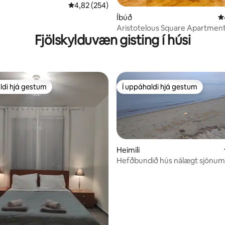
4,82 af 5 í meðaleinkunn, 254 umsagnir
4,82 (254)
n, 106 umsagnir
Íbúð
4
Aristotelous Square Apartmen
Fjölskylduvæn gisting í húsi
ldi hjá gestum
Í uppáhaldi hjá gestum
ldi hjá gestum
Í uppáhaldi hjá gestum
Heimili
Hefðbundið hús nálægt sjónum