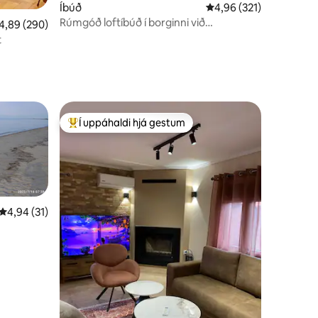
Íbúð
4,96 af 5 í meðaleinku
4,96 (321)
Rúmgóð loftíbúð í borginni við
,89 af 5 í meðaleinkunn, 290 umsagnir
4,89 (290)
sjávarsíðuna
t
Í uppáhaldi hjá gestum
Í mestu uppáhaldi hjá gestum
4,94 af 5 í meðaleinkunn, 31 umsagnir
4,94 (31)