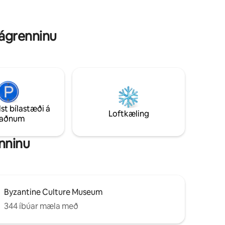
sjá.
ánægjuleg og ógleymanleg dvöl .
nágrenninu
lst bílastæði á
Loftkæling
taðnum
enninu
Byzantine Culture Museum
344 íbúar mæla með