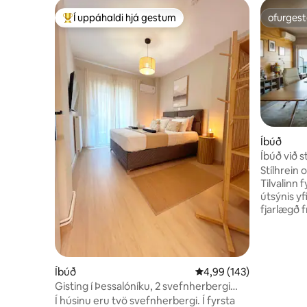
Í uppáhaldi hjá gestum
ofurgest
Í mestu uppáhaldi hjá gestum
ofurgest
Íbúð
Íbúð við 
Stílhrein 
Tilvalinn f
útsýnis yfir sj
fjarlægð f
mínútna fj
sameinar 
ströndina
aðgang að
Íbúð
4,99 af 5 í meðaleinkun
4,99 (143)
strandbar
Gisting í Þessalóníku, 2 svefnherbergi
líkamsræk
1Gbps internet
Í húsinu eru tvö svefnherbergi. Í fyrsta
margt an