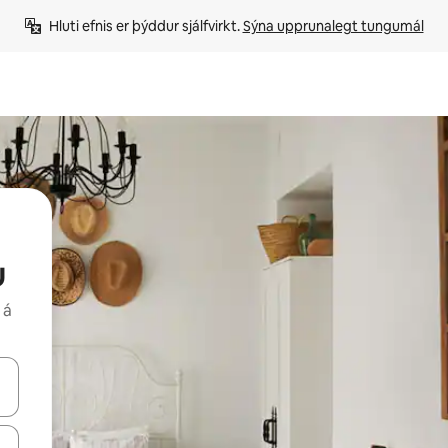
Hluti efnis er þýddur sjálfvirkt. 
Sýna upprunalegt tungumál
u
 á
 niður örvalyklana eða skoða með því að snerta eða strjúka.