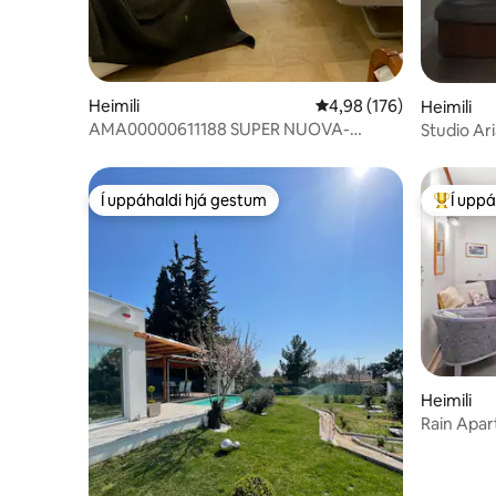
Heimili
4,98 af 5 í meðaleinkun
4,98 (176)
Heimili
AMA00000611188 SUPER NUOVA-
Studio Ar
Private Parking
Í uppáhaldi hjá gestum
Í uppá
Í uppáhaldi hjá gestum
Í mestu 
Heimili
Rain Apar
rms free 