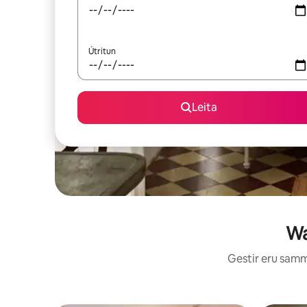
Útritun
Leita
Wa
Gestir eru sammá