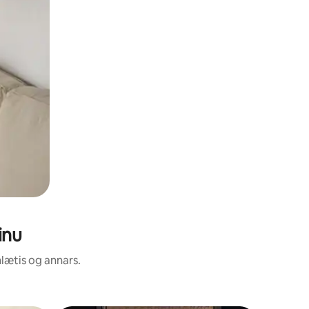
inu
nlætis og annars.