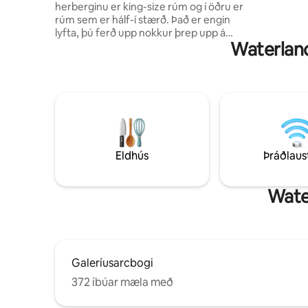
herberginu er king-size rúm og í öðru er
meðan á h
rúm sem er hálf-í stærð. Það er engin
ferjubátsf
lyfta, þú ferð upp nokkur þrep upp á
Waterland
millihæðina. Gisting okkar fellur undir lög
nr. POL1187/2017 um skammtímaleigu á
fasteignum Eftir að þú hefur gengið frá
bókuninni verður þú beðin(n) um að gefa
upp skattauðkennisnúmer til að tilkynna
um dvölina í IAPR ásamt ljósmynd af
skilríkjum þínum. Ef þú ert ekki grískur
ríkisborgari munum við biðja þig um
ljósmynd af skilríkjunum þínum
Eldhús
Þráðlaus
Water
Galeríusarcbogi
372 íbúar mæla með