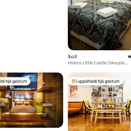
Íbúð
4
Helens Little Castle (ókeypis
einkabílastæði)
ldi hjá gestum
Í uppáhaldi hjá gestum
ldi hjá gestum
Í mestu uppáhaldi hjá gestum