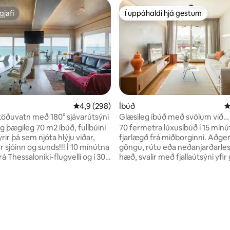
gjafi
Í uppáhaldi hjá gestum
gjafi
Í uppáhaldi hjá gestum
4,9 af 5 í meðaleinkunn, 298 umsagnir
4,9 (298)
Íbúð
4
stöðuvatn með 180° sjávarútsýni
Glæsileg íbúð með svölum við
sjávarsíðuna
og þægileg 70 m2 íbúð, fullbúin!
70 fermetra lúxusíbúð í 15 mín
yrir þá sem njóta hlýju viðar,
fjarlægð frá miðborginni. Aðg
óinn og sunds!!! Í 10 mínútna
göngu, rútu eða neðanjarðarles
rá Thessaloniki-flugvelli og í 30
hæð, svalir með fjallaútsýni yfi
arlægð frá borginni. Íbúðin
Þessaloníku. Nútímaleg, snjöll
fullkomna staðsetningu við
með bestu efnunum og viðará
, innanhússhönnun og greiðan
Fullbúið eldhús, Nespresso, 50"
 borginni. Í hverfinu eru
háhraðanet, Netflix og Disney+
n, 143 umsagnir
ir, matvöruverslanir,
úrvalsdýna,þvottavél/þurrkari
tarstöðvar, krár, kaffihús og
frá sjávarsíðunni, 10 mínútur frá
nað sem hægt er að gera
tónlistarhöllinni Tilvalið fyrir