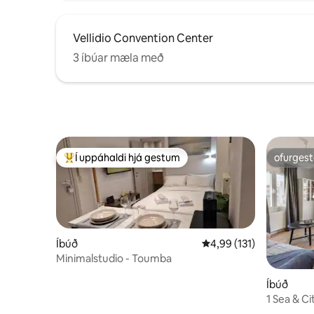
Vellidio Convention Center
3 íbúar mæla með
Í uppáhaldi hjá gestum
ofurgest
Í mestu uppáhaldi hjá gestum
ofurgest
Íbúð
4,99 af 5 í meðaleinkun
4,99 (131)
Minimalstudio - Toumba
Íbúð