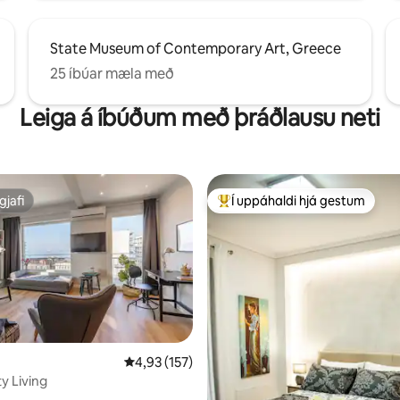
State Museum of Contemporary Art, Greece
25 íbúar mæla með
Leiga á íbúðum með þráðlausu neti
gjafi
Í uppáhaldi hjá gestum
gjafi
Í mestu uppáhaldi hjá gestum
n, 131 umsagnir
4,93 af 5 í meðaleinkunn, 157 umsagnir
4,93 (157)
1 Sea & City Living