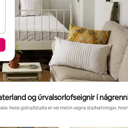
terland og úrvalsorlofseignir í nágrenn
la: Þessi gistiaðstaða er vel metin vegna staðsetningar, hrei