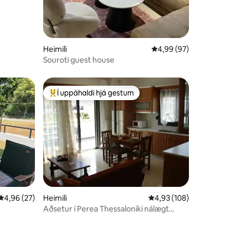
Heimili
4,99 af 5 í meðaleink
4,99 (97)
Souroti guest house
Í uppáhaldi hjá gestum
Í mestu uppáhaldi hjá gestum
4,96 af 5 í meðaleinkunn, 27 umsagnir
4,96 (27)
Heimili
4,93 af 5 í meðaleinku
4,93 (108)
Aðsetur í Perea Thessaloniki nálægt
ströndinni