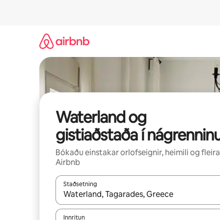
Stökkva
beint
að
efni
Waterland og
gistiaðstaða í nágrennin
Bókaðu einstakar orlofseignir, heimili og fleira
Airbnb
Staðsetning
Þegar niðurstöður liggja fyrir skaltu nota upp og
Innritun