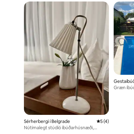
Gestaíbúð
Græn íbú
Sérherbergi í Belgrade
5 af 5 í meðaleink
5 (4)
Nútímalegt stúdíó íbúðarhúsnæði,
nálægt verslunarmiðstöðinni Stadion