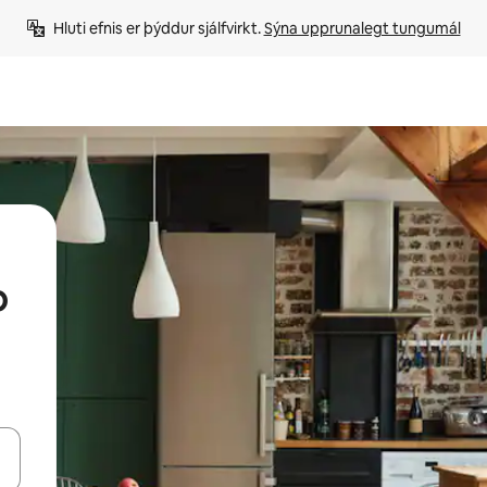
Hluti efnis er þýddur sjálfvirkt. 
Sýna upprunalegt tungumál
p
 niður örvalyklana eða skoða með því að snerta eða strjúka.