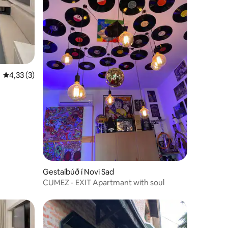
4,33 af 5 í meðaleinkunn, 3 umsagnir
4,33 (3)
Gestaíbúð í Novi Sad
CUMEZ - EXIT Apartmant with soul