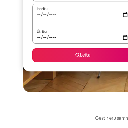
Innritun
Útritun
Leita
Gestir eru sammá