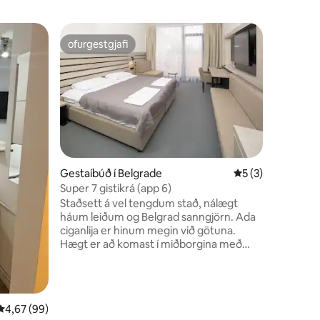
Gestaíbú
ofurgestgjafi
Í uppáh
ofurgestgjafi
Í uppáh
Við hlökk
6 íbúðarhúsi
okkar býð
(ótakmark
loftkælin
rúmgóðan
þrengsta 
Apartmen
Gestaíbúð í Belgrade
5 af 5 í meðalein
5 (3)
stúdíóíbú
Super 7 gistikrá (app 6)
fullbúnar
Staðsett á vel tengdum stað, nálægt
flatskjás
háum leiðum og Belgrad sanngjörn. Ada
tímarit, l
ciganlija er hinum megin við götuna.
fallegum 
Hægt er að komast í miðborgina með
beinni strætisvagnaleið
(strætóstoppistöðin er rétt fyrir framan
appið). Super seven inn er með 7 glæný
og nútímalega innréttuð, loftkæld
4,67 af 5 í meðaleinkunn, 99 umsagnir
4,67 (99)
herbergi með flatskjásjónvarpi, ókeypis