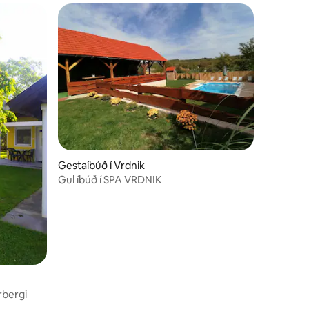
Gestaíbúð í Vrdnik
Gul íbúð í SPA VRDNIK
rbergi