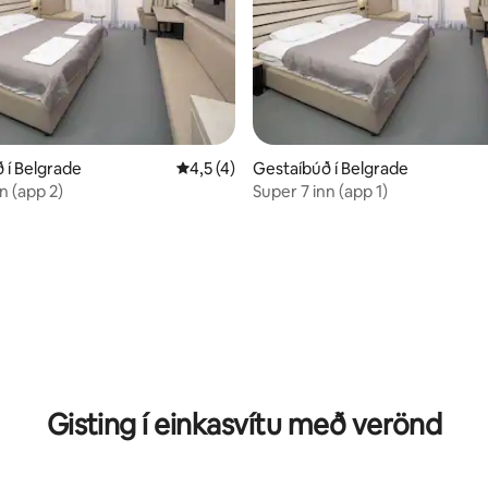
 í Belgrade
4,5 af 5 í meðaleinkunn, 4 umsagnir
4,5 (4)
Gestaíbúð í Belgrade
n (app 2)
Super 7 inn (app 1)
Gisting í einkasvítu með verönd