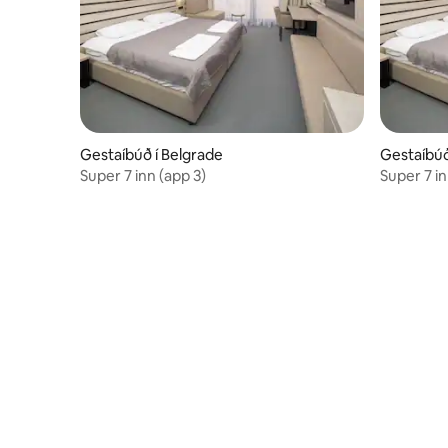
Gestaíbúð í Belgrade
Gestaíbúð
Super 7 inn (app 3)
Super 7 in