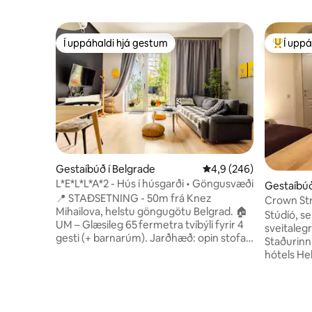
Í uppáhaldi hjá gestum
Í uppá
Í uppáhaldi hjá gestum
Í mestu 
Gestaíbúð í Belgrade
4,9 af 5 í meðaleinkun
4,9 (246)
L*E*L*L*A*2 - Hús í húsgarði • Göngusvæði
Gestaíbúð
📍 STAÐSETNING - 50m frá Knez
Crown Str
Mihailova, helstu göngugötu Belgrad. 🏠
sótthrein
Stúdíó, se
UM – Glæsileg 65 fermetra tvíbýli fyrir 4
sveitalegr
gesti (+ barnarúm). Jarðhæð: opin stofa
Staðurinn
með eldhúsi, borðstofu, sófa, sjónvarpi
hótels Hel
og fullbúnu baðherbergi með sturtu.
Staðurinn 
Loftíbúð: notalegt svefnherbergi með
Allt stúdí
king-size rúmi, skápum, sjónvarpi. 🌿
öllum þæ
YNDISLEGT – Útisvæði — sjaldgæft að
þurft. Stú