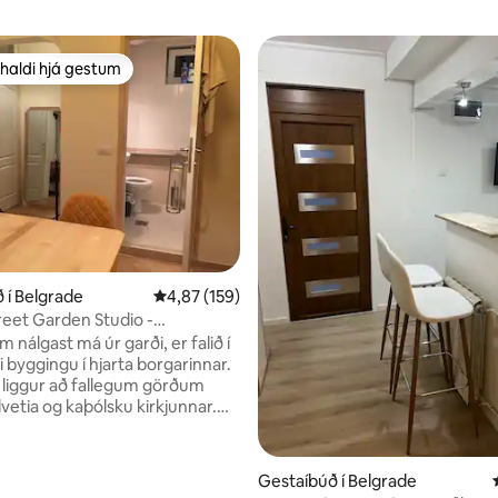
haldi hjá gestum
uppáhaldi hjá gestum
n, 246 umsagnir
 í Belgrade
4,87 af 5 í meðaleinkunn, 159 umsagnir
4,87 (159)
eet Garden Studio -
sað og öruggt
m nálgast má úr garði, er falið í
i byggingu í hjarta borgarinnar.
 liggur að fallegum görðum
vetia og kaþólsku kirkjunnar.
er mjög kyrrlátur og friðsæll.
óið er nýlega endurnýjað og búið
gindum sem ferðamaður gæti
Gestaíbúð í Belgrade
díóið er gert til að vera þægilegt