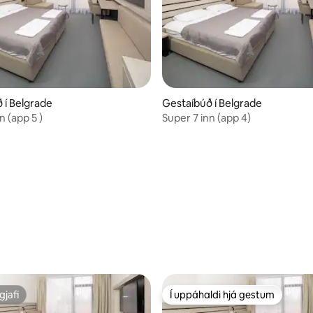
 í Belgrade
Gestaíbúð í Belgrade
n (app 5 )
Super 7 inn (app 4)
gjafi
Í uppáhaldi hjá gestum
gjafi
Í uppáhaldi hjá gestum