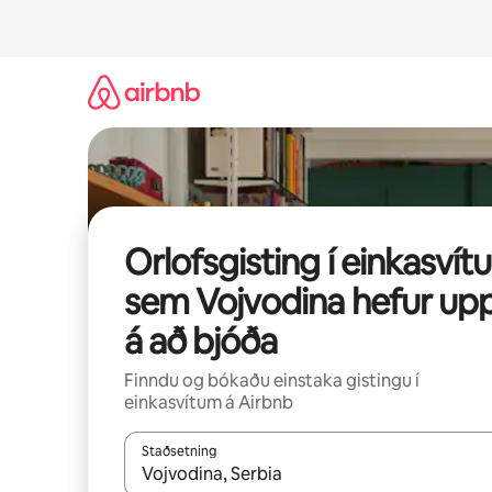
Stökkva
beint
að
efni
Orlofsgisting í einkasvítu
sem Vojvodina hefur up
á að bjóða
Finndu og bókaðu einstaka gistingu í
einkasvítum á Airbnb
Staðsetning
Þegar niðurstöður liggja fyrir skaltu nota upp og