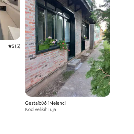
5 af 5 í meðaleinkunn, 5 umsagnir
5 (5)
Gestaíbúð í Melenci
Kod VelikihTuja