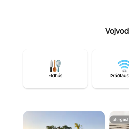
finna í miðborginni, fullkomið fyrir
og notale
morgunkaffi eða kvöldvín. 🤝 GESTRISNI –
að hvíla si
Ávallt nálægt til að hjálpa. ✨ EF… þú vilt ró
Hverfið e
og þægindi í hjarta Belgrad. 😊 GAMAN
Gestir gæ
AÐ FÁ ÞIG Í HÓPINN
leiðinni í 
Vojvodi
Eldhús
Þráðlaus
ofurgest
ofurgest