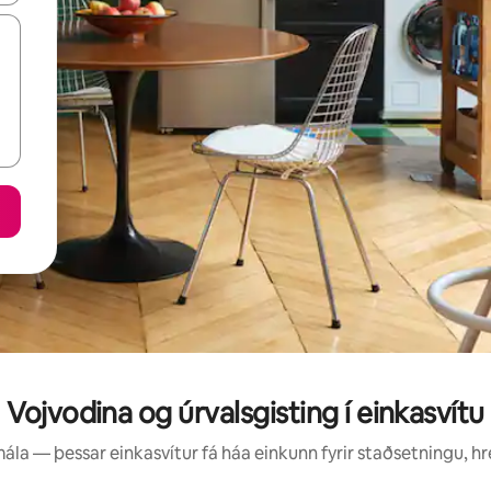
Vojvodina og úrvalsgisting í einkasvítu
la — þessar einkasvítur fá háa einkunn fyrir staðsetningu, hre