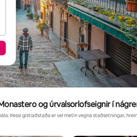
 Monastero og úrvalsorlofseignir í nágr
la: Þessi gistiaðstaða er vel metin vegna staðsetningar, hrei