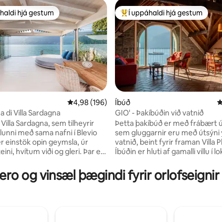
haldi hjá gestum
Í uppáhaldi hjá gestum
uppáhaldi hjá gestum
Í mestu uppáhaldi hjá gestum
n, 422 umsagnir
4,98 af 5 í meðaleinkunn, 196 umsagnir
4,98 (196)
Íbúð
4
 di Villa Sardagna
GIO' - Þakíbúðin við vatnið
 Villa Sardagna, sem tilheyrir
Þetta þakíbúð er með frábært ú
lunni með sama nafni í Blevio
sem gluggarnir eru með útsýni 
er einstök opin geymsla, úr
vatnið, beint fyrir framan Villa P
ini, hvítum viði og gleri. Þar er
Íbúðin er hluti af gamalli villu í l
ir glæsilegt panorama sem
endurnýjuð. Tilvalið til að slaka á
t af sögulegum villum frá
hljóðið í öldunum við vatnið, sem
ero og vinsæl þægindi fyrir orlofseignir
r á meðal Grand Hotel Villa
húsinu. Það er staðsett í miðju
 er glæsilegt sólpallur, tilvalið
dæmigerða þorpinu Carate Uri
ntíska aperitifa við sólarlag. Við
kaffistofunni, apótekinu, tveim
 boðið upp á morgunmat,
matvöruverslunum og
at og kvöldmat ásamt
strætóstoppistöðinni C10 og C2