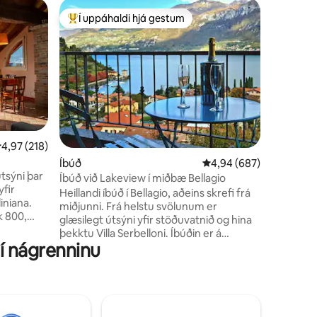
Íbúð
Í uppáhaldi hjá gestum
Í upp
Í mestu uppáhaldi hjá gestum
Í mestu
Ama Hom
Ný, nota
ótrúlegum
Staðsett 
miðborg 
Slakaðu á
sólstólu
Pescallo,
er á fyr
,97 af 5 í meðaleinkunn, 218 umsagnir
4,97 (218)
opnu rým
Íbúð
4,94 af 5 í meðaleinku
4,94 (687)
svefnsóf
tsýni þar
baðherber
Íbúð við Lakeview í miðbæ Bellagio
yfir
skoða Co
Heillandi íbúð í Bellagio, aðeins skrefi frá
liniana.
miðjunni. Frá helstu svölunum er
ok 800,
glæsilegt útsýni yfir stöðuvatnið og hina
, hlusta á
þekktu Villa Serbelloni. Íbúðin er á
 blúrar í
 í nágrenninu
tveimur hæðum: á fyrri hæðinni er stofa,
baðherbergi, eldhús og einnig
o, gegnt
skorsteinn; á seinni hæðinni er
ur
baðherbergi og stórt svefnherbergi með
tvöföldu rúmi og tveimur stökum. Tilvalin
0.
staðsetning til að slaka á og drekka vín