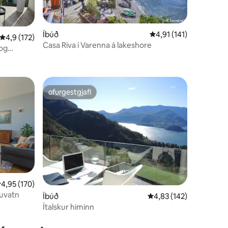
Íbúð
4,91 af 5 í meðaleinku
4,91 (141)
4,9 af 5 í meðaleinkunn, 172 umsagnir
4,9 (172)
Casa Riva í Varenna á lakeshore
og
ofurgestgjafi
ofurgestgjafi
,95 af 5 í meðaleinkunn, 170 umsagnir
4,95 (170)
ðuvatn
Íbúð
4,83 af 5 í meðaleinku
4,83 (142)
Ítalskur himinn