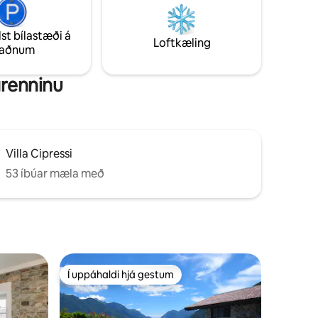
framan
sem dáist að friði vatnsins. Þú munt aldrei
vilja yfirgefa staðinn.
lst bílastæði á
Loftkæling
taðnum
grenninu
Villa Cipressi
53 íbúar mæla með
Í uppáhaldi hjá gestum
Í uppáhaldi hjá gestum