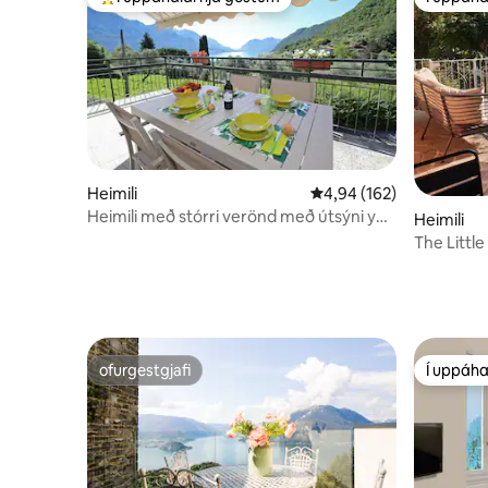
Í mestu uppáhaldi hjá gestum
Í uppáha
Heimili
4,94 af 5 í meðaleinkun
4,94 (162)
Heimili með stórri verönd með útsýni yfir
Heimili
bílastæðin við vatnið
The Littl
og bílast
ofurgestgjafi
Í uppáha
ofurgestgjafi
Í uppáha