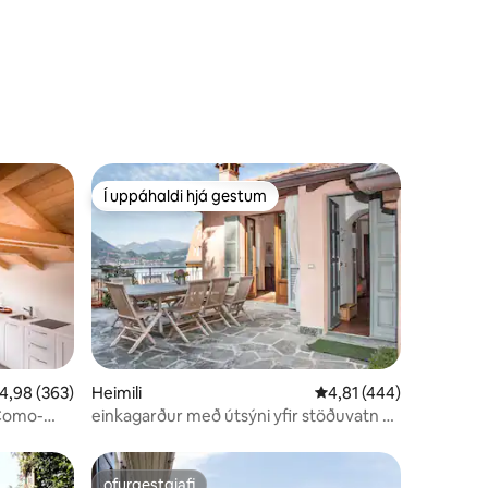
vatn
Í uppáhaldi hjá gestum
Í uppáhaldi hjá gestum
,98 af 5 í meðaleinkunn, 363 umsagnir
4,98 (363)
Heimili
4,81 af 5 í meðaleinku
4,81 (444)
 Como-
einkagarður með útsýni yfir stöðuvatn 3
tvíbreið svefnherbergi
ofurgestgjafi