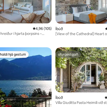
n, 139 umsagnir
4,96 af 5 í meðaleinkunn, 105 umsagnir
4,96 (105)
Íbúð
4
reiður í hjarta þorpsins –
[View of the Cathedral] Heart
n
haldi hjá gestum
ofurgestgjafi
uppáhaldi hjá gestum
ofurgestgjafi
n, 152 umsagnir
Íbúð
4
Villa Giuditta Pasta Heimili við 