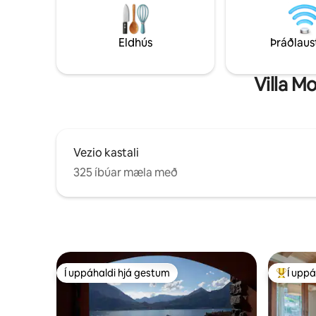
Hefðbundnir veitingastaðir og verslanir í
bátaútle
nágrenninu Almenningsrútur og
límúsínu.
leigubílar í boði.
Eldhús
Þráðlaus
Villa M
Vezio kastali
325 íbúar mæla með
Í uppáhaldi hjá gestum
Í uppá
Í uppáhaldi hjá gestum
Í mestu 