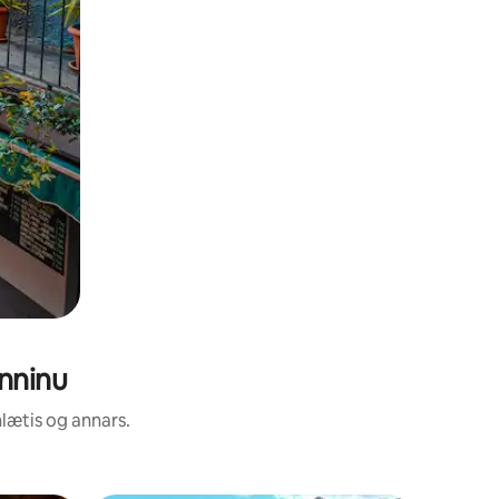
enninu
nlætis og annars.