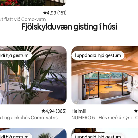
4,99 af 5 í meðaleinkunn, 151 umsagnir
4,99 (151)
t flatt við Como-vatn
Fjölskylduvæn gisting í húsi
ldi hjá gestum
Í uppáhaldi hjá gestum
ldi hjá gestum
Í uppáhaldi hjá gestum
n, 174 umsagnir
4,94 af 5 í meðaleinkunn, 365 umsagnir
4,94 (365)
Heimili
4
kt og einkahús Como-vatns
NUMERO 6 - Hús með útsýni -
vatn á Ítalíu.
ldi hjá gestum
Í uppáhaldi hjá gestum