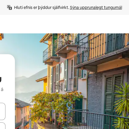
Hluti efnis er þýddur sjálfvirkt. 
Sýna upprunalegt tungumál
u
 á
 niður örvalyklana eða skoða með því að snerta eða strjúka.