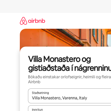
Stökkva
beint
að
efni
Villa Monastero og
gistiaðstaða í nágrennin
Bókaðu einstakar orlofseignir, heimili og fleira
Airbnb
Staðsetning
Þegar niðurstöður liggja fyrir skaltu nota upp og
Innritun