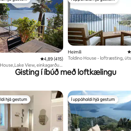
ldi hjá gestum
Í uppáhaldi hjá gestum
n, 162 umsagnir
Heimili
4
Toldino House - loftræsting, úts
4,89 af 5 í meðaleinkunn, 415 umsagnir
4,89 (415)
vatn, vistvænt
e House,Lake View, einkagarður
Gisting í íbúð með loftkælingu
æði
ldi hjá gestum
Í uppáhaldi hjá gestum
ldi hjá gestum
Í uppáhaldi hjá gestum