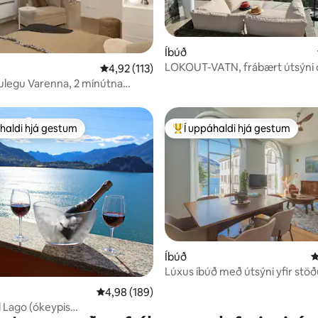
n, 403 umsagnir
Íbúð
LOKOUT-VATN, frábært útsýni 
4,92 af 5 í meðaleinkunn, 113 umsagnir
4,92 (113)
vönduð heilsulind ★★★
gulegu Varenna, 2 mínútna
lægð frá Comó-vatni
haldi hjá gestum
Í uppáhaldi hjá gestum
uppáhaldi hjá gestum
Í mestu uppáhaldi hjá gestum
n, 186 umsagnir
Íbúð
4
Lúxus íbúð með útsýni yfir stö
4,98 af 5 í meðaleinkunn, 189 umsagnir
4,98 (189)
l Lago (ókeypis