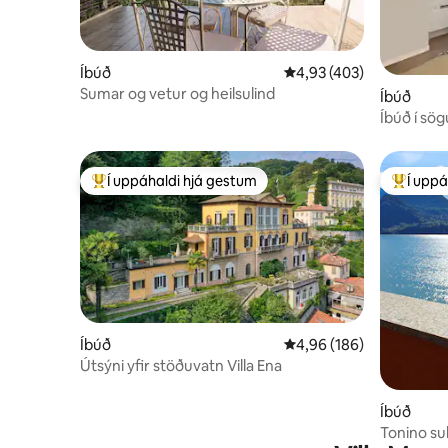
Íbúð
4,93 af 5 í meðaleinkun
4,93 (403)
Sumar og vetur og heilsulind
Íbúð
Íbúð í sö
göngufjar
Í uppáhaldi hjá gestum
Í uppá
Í mestu uppáhaldi hjá gestum
Í mestu 
Íbúð
4,96 af 5 í meðaleinkun
4,96 (186)
Útsýni yfir stöðuvatn Villa Ena
Íbúð
Tonino su