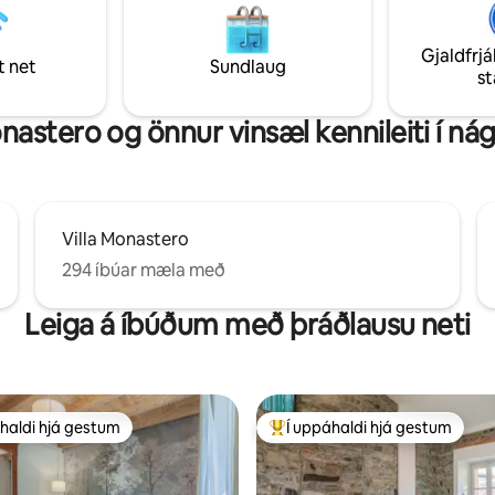
igubátum og leigubátum með
almenningsbílastæði eru fyrir 
inngang hússins
Gjaldfrjá
t net
Sundlaug
s
onastero og önnur vinsæl kennileiti í ná
Villa Monastero
294 íbúar mæla með
Leiga á íbúðum með þráðlausu neti
haldi hjá gestum
Í uppáhaldi hjá gestum
uppáhaldi hjá gestum
Í mestu uppáhaldi hjá gestum