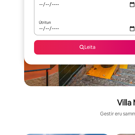
Útritun
Leita
Villa
Gestir eru sammá