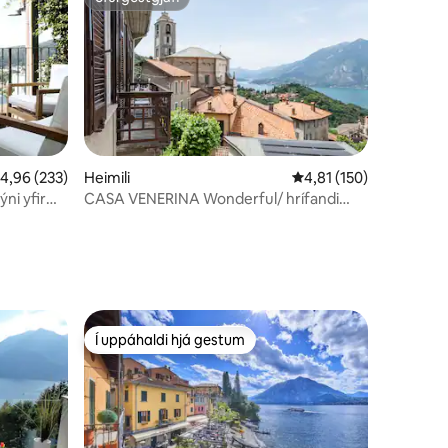
ofurgestgjafi
,96 af 5 í meðaleinkunn, 233 umsagnir
4,96 (233)
Heimili
4,81 af 5 í meðaleinku
4,81 (150)
ýni yfir
CASA VENERINA Wonderful/ hrífandi
útsýni
Í uppáhaldi hjá gestum
Í uppáhaldi hjá gestum