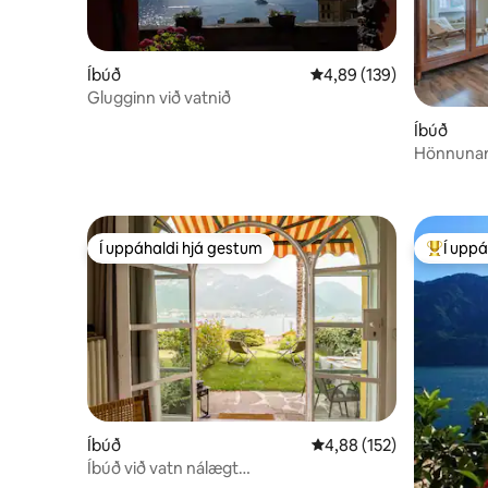
Íbúð
4,89 af 5 í meðaleinkun
4,89 (139)
Glugginn við vatnið
Íbúð
Hönnunarh
Kómóvat
Í uppáhaldi hjá gestum
Í uppá
Í uppáhaldi hjá gestum
Í mestu 
Íbúð
4,88 af 5 í meðaleinkun
4,88 (152)
Íbúð við vatn nálægt