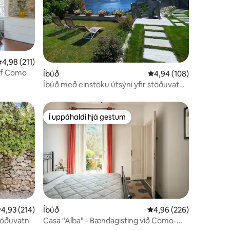
,98 af 5 í meðaleinkunn, 211 umsagnir
4,98 (211)
 of Como
Íbúð
4,94 af 5 í meðaleinku
4,94 (108)
Íbúð með einstöku útsýni yfir stöðuvatn,
garð og bílastæði
Í uppáhaldi hjá gestum
Í uppáhaldi hjá gestum
,93 af 5 í meðaleinkunn, 214 umsagnir
4,93 (214)
Íbúð
4,96 af 5 í meðaleinku
4,96 (226)
stöðuvatn
Casa "Alba" - Bændagisting við Como-