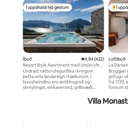
Í uppáhaldi hjá gestum
Í uppá
Í uppáhaldi hjá gestum
Í mestu 
Íbúð
4,94 af 5 í meðaleinkun
4,94 (422)
Loftíbúð
Resort Style Apartment með útsýni yfir
La Darsena
stöðuvatn
Undrast náttúrufegurðina í kringum
Bryggjan í
þetta virta landareign í hæðunum. Í
göfugu vil
lúxusheimilinu eru antíkhugröð og -
frá 1720, 
skreytingar, einkaverönd, grillsvæði,
fornum ste
einkaspíra, þar á meðal nuddpottur og
útsýni yf
gufubað sem gestir hafa einkaleyfi á
einkennis
Villa Monast
Garður með pálmatrjám og
Larian, þa
grænmetislandi Einstaki staðurinn er
D'Este. Hér
með heillandi útsýni yfir Como-vatn
fyrir róma
Eignin er nálægt bænum Varenna, sem
bókun er
snýr að Bellagio, aðeins 5 km í burtu
hádegism