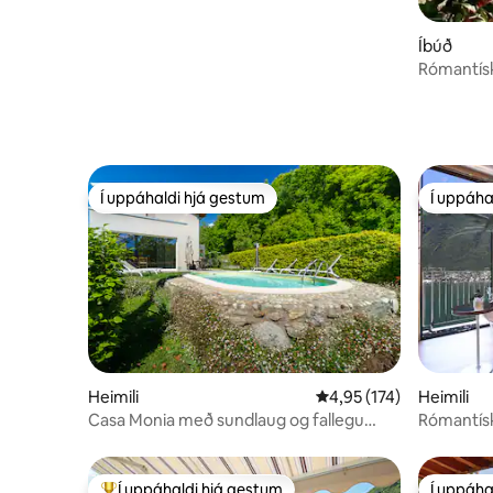
Bellagio+einkaströnd og bílastæði
Íbúð
Rómantísk
Í uppáhaldi hjá gestum
Í uppáha
Í uppáhaldi hjá gestum
Í uppáha
Heimili
4,95 af 5 í meðaleinkun
4,95 (174)
Heimili
Casa Monia með sundlaug og fallegu
Rómantís
útsýni yfir Como-vatn
Í uppáhaldi hjá gestum
Í uppáha