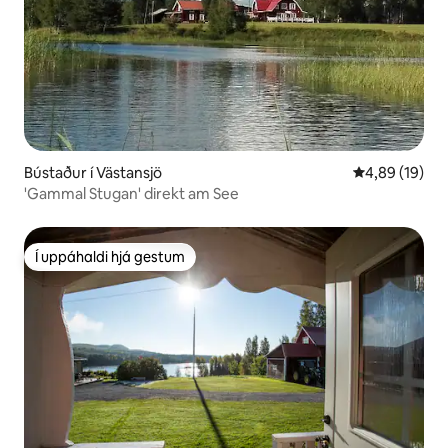
Bústaður í Västansjö
4,89 af 5 í m
4,89 (19)
'Gammal Stugan' direkt am See
Í uppáhaldi hjá gestum
Í uppáhaldi hjá gestum