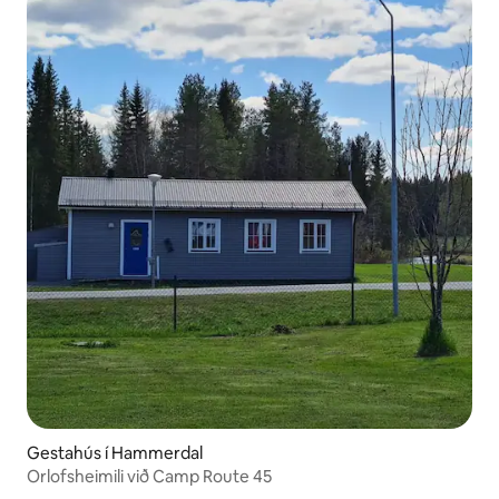
Gestahús í Hammerdal
Orlofsheimili við Camp Route 45