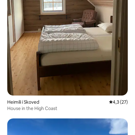
Heimili í Skoved
4,3 af 5 í m
4,3 (27)
House in the High Coast