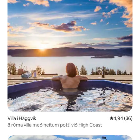
Villa í Häggvik
4,94 af 5 í m
4,94 (36)
8 rúma villa með heitum potti við High Coast