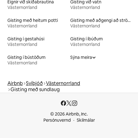
Eignir við skíðabrautina
Gisting við vatn
Västernorrland
Västernorrland
Gisting með heitum potti
Gisting með aðgengi að strönd
Västernorrland
Västernorrland
Gisting í gestahúsi
Gisting í íbúðum
Västernorrland
Västernorrland
Gisting í bústöðum
Sýna meira
Västernorrland
Airbnb
Svíþjóð
Västernorrland
Gisting með sundlaug
© 2026 Airbnb, Inc.
Persónuvernd
Skilmálar