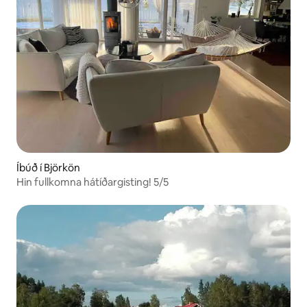
Íbúð í Björkön
Hin fullkomna hátíðargisting! 5/5