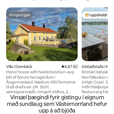
ofurgestgjafi
Í uppáhaldi hj
ofurgestgjafi
Í mestu uppáhald
Villa í Dombäck
4,67 af 5 í meðaleinkunn, 6 u
4,67 (6)
Gistiaðstaða í Mjä
Manor house with heated pool jun-aug
Einstakt bátaskýli 
tilvalið fyrir pör e
Eitt af fjórum herragörðum í
Norrfällsviken er 
Ångermanland. Næstum 400 fermetrar
á High Coast. Sjöb
til að dreifa sér yfir. Stórt
miðri fiskiþorpinu,
sameignarsvæði, rúmgott eldhús, 2
Restaurang Fiska
Vinsæl þægindi fyrir gistingu í eignum
baðherbergi og 2 salerni ásamt stórri
Pizzeria, Norrfälls
verönd með sundlaug og nægu plássi til
Conference Center
með sundlaug sem Västernorrland hefur
að umgangast fólk og slaka á. Stór eign,
Club, tjaldsvæði m
upp á að bjóða
um 8.000 fermetrar. Taktu alla
matvöruverslun, sa