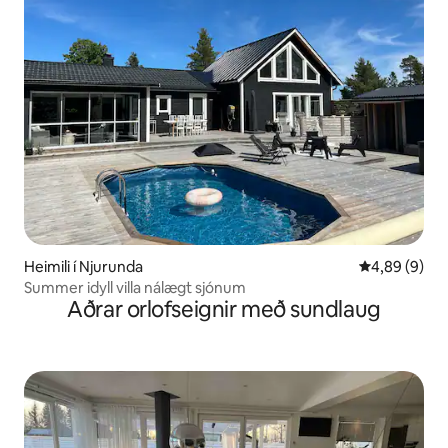
Heimili í Njurunda
4,89 af 5 í 
4,89 (9)
Summer idyll villa nálægt sjónum
Aðrar orlofseignir með sundlaug