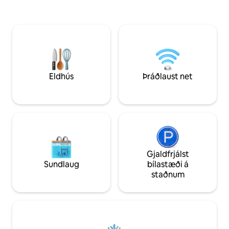
fjölskylduna (+ aðra fjölskyldu) með á
og gönguleiða. N
þennan ótrúlega stað þar sem er nægt
stöðum eins og H
pláss til að verja tíma saman. 2 km í
Mannaminne, Skul
verslunina, 1,5 km í lestarstöðina, 11 km í
til Ulvön o.s.frv.
flugvöllinn, fallegir gönguleiðir í
afslappandi sundsp
skóginum í nágrenninu. 20 mínútur í
frá bryggjunni eða
bæinn og 15 mínútur í dýrgrip Norrlands,
(vikur 26–35)
Salusand.
Eldhús
Þráðlaust net
Gjaldfrjálst
Sundlaug
bílastæði á
staðnum