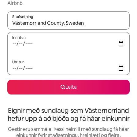
Airbnb
Staðsetning
Þegar niðurstöður liggja fyrir skaltu nota upp og niður örvalyk
Innritun
Útritun
Leita
Eignir með sundlaug sem Västernorrland
hefur upp á að bjóða og fá háar einkunnir
Gestir eru sammála: Þessi heimili með sundlaug fá háar
einkunnir fyrir staðsetningu, hreinlæti og fleira.