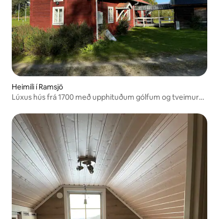
Heimili í Ramsjö
Lúxus hús frá 1700 með upphituðum gólfum og tveimur
bústöðum