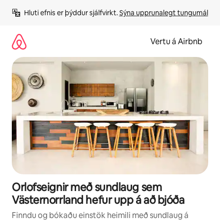
Stökkva
Hluti efnis er þýddur sjálfvirkt. 
Sýna upprunalegt tungumál
beint
að
efni
Vertu á Airbnb
Orlofseignir með sundlaug sem
Västernorrland hefur upp á að bjóða
Finndu og bókaðu einstök heimili með sundlaug á