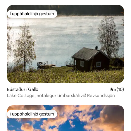
Í uppáhaldi hjá gestum
Í uppáhaldi hjá gestum
Bústaður í Gällö
5 af 5 í m
5 (10)
Lake Cottage, notalegur timburskáli við Revsundssjön
Í uppáhaldi hjá gestum
Í uppáhaldi hjá gestum