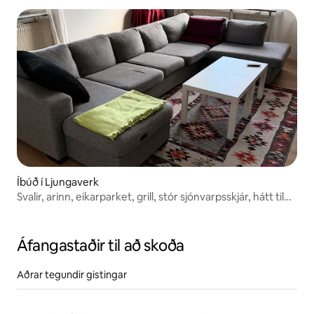
Íbúð í Ljungaverk
Svalir, arinn, eikarparket, grill, stór sjónvarpsskjár, hátt til
lofts
Áfangastaðir til að skoða
Aðrar tegundir gistingar