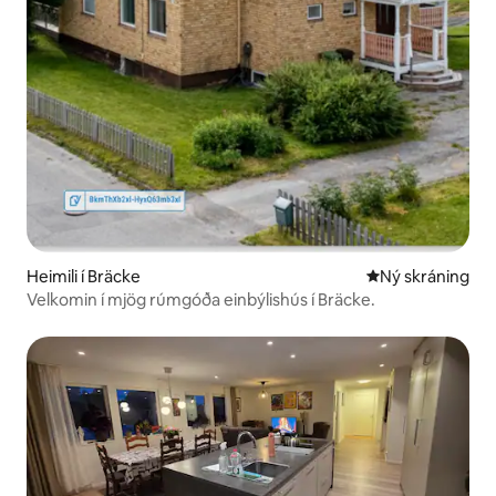
Heimili í Bräcke
Ný gistiaðstaða
Ný skráning
Velkomin í mjög rúmgóða einbýlishús í Bräcke.