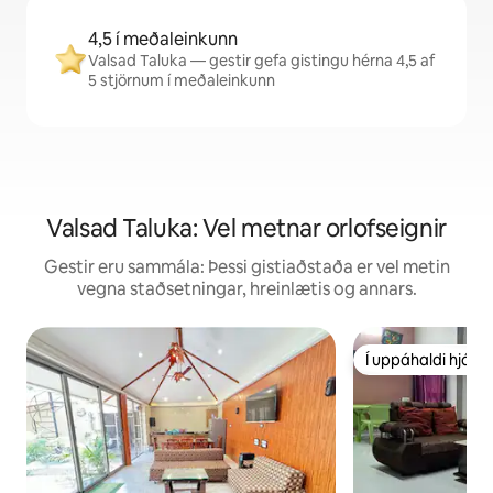
4,5 í meðaleinkunn
Valsad Taluka — gestir gefa gistingu hérna 4,5 af
5 stjörnum í meðaleinkunn
Valsad Taluka: Vel metnar orlofseignir
Gestir eru sammála: Þessi gistiaðstaða er vel metin
vegna staðsetningar, hreinlætis og annars.
Í uppáhaldi hjá 
Í uppáhaldi hjá 