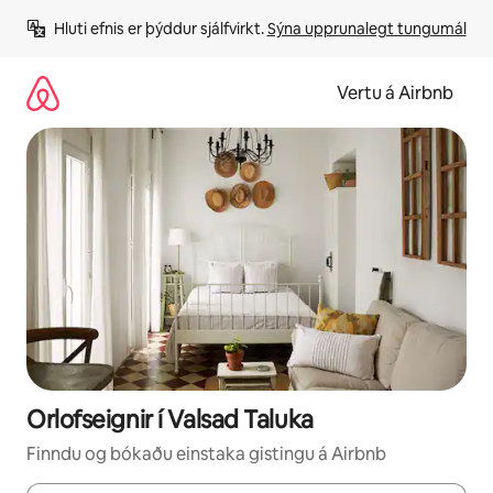
Stökkva
Hluti efnis er þýddur sjálfvirkt. 
Sýna upprunalegt tungumál
beint
að
efni
Vertu á Airbnb
Orlofseignir í Valsad Taluka
Finndu og bókaðu einstaka gistingu á Airbnb