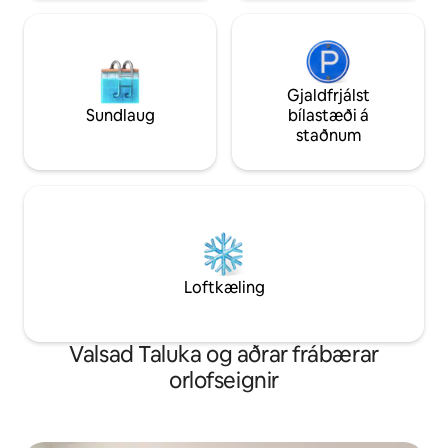
Gjaldfrjálst
Sundlaug
bílastæði á
staðnum
Loftkæling
Valsad Taluka og aðrar frábærar
orlofseignir