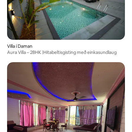
Villa í Daman
Aura Villa – 2BHK |Hitabeltisgisting með einkasundlaug