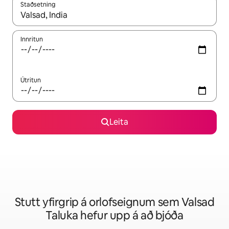
Staðsetning
Þegar niðurstöður liggja fyrir skaltu nota upp og niður örvalyk
Innritun
Útritun
Leita
Stutt yfirgrip á orlofseignum sem Valsad
Taluka hefur upp á að bjóða