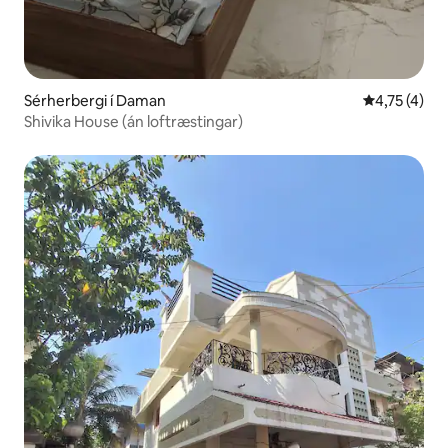
Sérherbergi í Daman
4,75 af 5 í 
4,75 (4)
Shivika House (án loftræstingar)