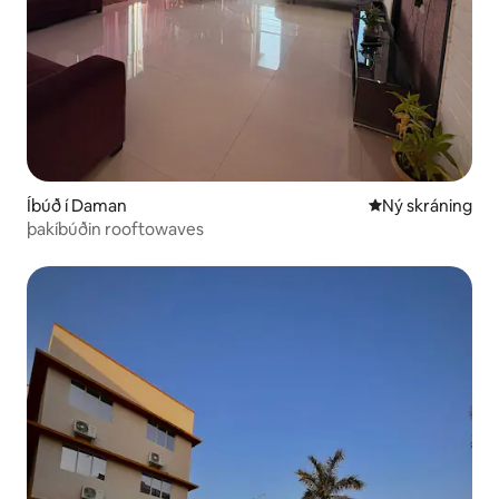
Íbúð í Daman
Ný gistiaðstaða
Ný skráning
þakíbúðin rooftowaves