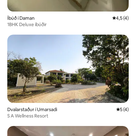
Íbúð í Daman
4,5 af 5 í 
4,5 (4)
1BHK Deluxe íbúðir
Dvalarstaður í Umarsadi
5 af 5 í 
5 (4)
S A Wellness Resort