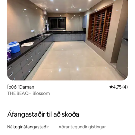
Íbúð í Daman
4,75 af 5 í 
4,75 (4)
THE BEACH Blossom
Áfangastaðir til að skoða
Nálægir áfangastaðir
Aðrar tegundir gistingar