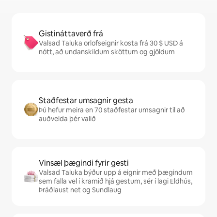
Gistináttaverð frá
Valsad Taluka orlofseignir kosta frá 30 $ USD á
nótt, að undanskildum sköttum og gjöldum
Staðfestar umsagnir gesta
Þú hefur meira en 70 staðfestar umsagnir til að
auðvelda þér valið
Vinsæl þægindi fyrir gesti
Valsad Taluka býður upp á eignir með þægindum
sem falla vel í kramið hjá gestum, sér í lagi Eldhús,
Þráðlaust net og Sundlaug