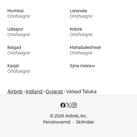
Mumbai
Lonavala
Orlofseignir
Orlofseignir
Udaipur
Indore
Orlofseignir
Orlofseignir
Raigad
Mahabaleshwar
Orlofseignir
Orlofseignir
Karjat
Sýna meira
Orlofseignir
Airbnb
Indland
Gujarat
Valsad Taluka
© 2026 Airbnb, Inc.
Persónuvernd
Skilmálar