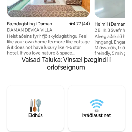
Bændagisting í Daman
4,77 af 5 í meðaleinkunn, 44 u
4,77 (44)
Heimili í Daman
DAMAN DEVKA VILLA
2 BHK 3 Svefnherb
nálægt Devka-str
Helst aðeins fyrir fjölskyldugistingu.Feel
Alveg aðskilið hú
like your own home.Its more like cottage
inngangi. Engar tr
& it does not have luxury like 4-5 star
Miðsvæðis, friðsæ
hotel. If you love nature & space
freindly, 5 mín gö
Valsad Taluka: Vinsæl þægindi í
living,this is right place.Banglow is in
ströndinni. Sykur og te er til staðar í
Devka behind hotel summer house &
eldhúsinu. *84**6
orlofseignum
near newly renovated beautiful devka
24Hrs Heitt og kal
beach (just 5 min drive) mirasol water
matvöruverslun í 
park, Devka street mall & amusement
Gæludýr Rs. 700 gr
park.Airport is near to banglow. Þú þarft
eigninni. myndi hjál
að keyra á jambore ströndinni og öðrum
á leigu Hreinlæti 
stöðum með eigin ökutæki eða leigðum
Staðsett í aðalborg
leigubíl. Endurgreiðanlegt tryggingarfé
ferðamannastaðir 
sem nemur 5000 skyldubundnu.
ATHUGAÐU. ....Þe
sjálfsafgreiðsluíbú
Eldhús
Þráðlaust net