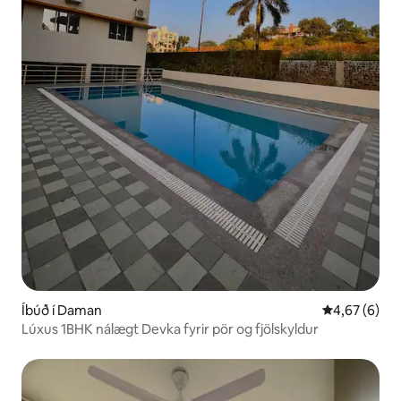
Íbúð í Daman
4,67 af 5 í 
4,67 (6)
Lúxus 1BHK nálægt Devka fyrir pör og fjölskyldur