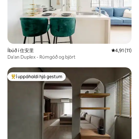
Íbúð í 住安里
4,91 af 5 í m
4,91 (11)
Da'an Duplex - Rúmgóð og björt
Í uppáhaldi hjá gestum
Í mestu uppáhaldi hjá gestum