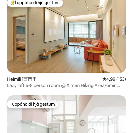
Í uppáhaldi hjá gestum
Í mestu uppáhaldi hjá gestum
Heimili í 西門里
4,99 af 5 í me
4,99 (153)
Lazy loft 6-8 person room @ Ximen Hiking Area/6min
MRT/Elevator Double Bathroom/With Projection &
Spacious Balcony
Í uppáhaldi hjá gestum
Í uppáhaldi hjá gestum