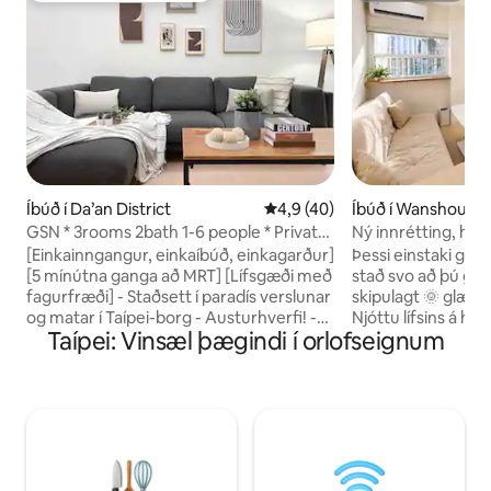
Íbúð í Da’an District
4,9 af 5 í meðaleinkunn, 40 u
4,9 (40)
Íbúð í Wanshou Vil
GSN * 3rooms 2bath 1-6 people * Private
Ný innrétting, há
Gate/5min walk/Entire kitchen long rent
japanskur stíll / n
[Einkainngangur, einkaíbúð, einkagarður]
Þessi einstaki gis
rólegt og hljóðeina
[5 mínútna ganga að MRT] [Lífsgæði með
stað svo að þú get
þvott og þurrkun / 
fagurfræði] - Staðsett í paradís verslunar
skipulagt 🌞 glænýj
Ximending verslu
og matar í Taípei-borg - Austurhverfi! -
Njóttu lífsins á háu
Taípei: Vinsæl þægindi í orlofseignum
Staðsett á frábærum stað í Taípeiborg
(fingrafar + lykilor
með þægilegum samgöngum og góðum
og þægilegt, enginn 
þægindum. Ýmsir verslunarmöguleikar
eldhús: Gashellur
og fjölbreytt úrval veitingastaða er í
raddstýringu + vas
nágrenninu. - Bjart og hljóðeinangrað,
Hágæðabúnaður: H
gatan er friðsæl og ekki hávaðasöm,
í sjálfstæðum rúm
nágrannarnir í kring eru einfaldir! -
allt heimilið, tvöfa
Einkaskráning, 3 svefnherbergja íbúð,
tommu LCD-sjónva