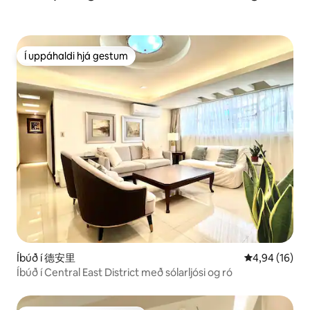
Í uppáhaldi hjá gestum
Í uppáhaldi hjá gestum
Íbúð í 德安里
4,94 af 5 í m
4,94 (16)
Íbúð í Central East District með sólarljósi og ró