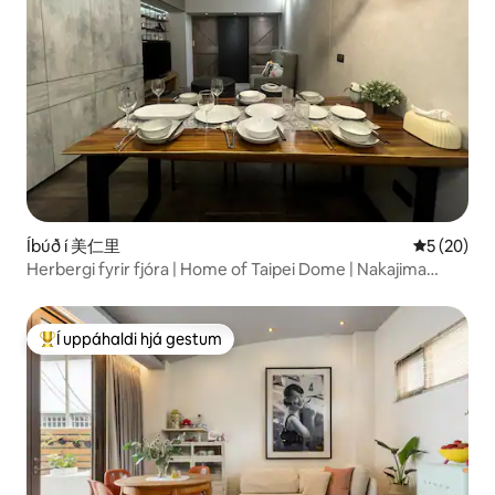
Íbúð í 美仁里
5 af 5 í m
5 (20)
Herbergi fyrir fjóra | Home of Taipei Dome | Nakajima
Kitchen Table | 3 mínútna göngufjarlægð frá Kodome MRT
stöðinni
Í uppáhaldi hjá gestum
Í mestu uppáhaldi hjá gestum