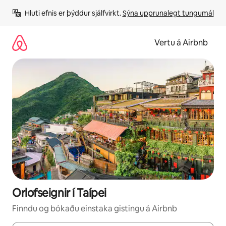
Stökkva
Hluti efnis er þýddur sjálfvirkt. 
Sýna upprunalegt tungumál
beint
að
efni
Vertu á Airbnb
Orlofseignir í Taípei
Finndu og bókaðu einstaka gistingu á Airbnb