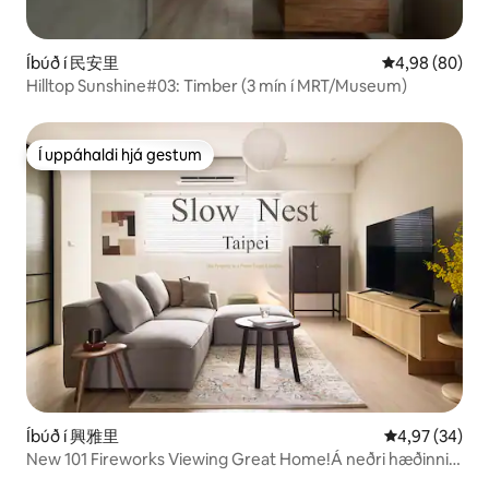
Íbúð í 民安里
4,98 af 5 í m
4,98 (80)
Hilltop Sunshine#03: Timber (3 mín í MRT/Museum)
Í uppáhaldi hjá gestum
Í uppáhaldi hjá gestum
Íbúð í 興雅里
4,97 af 5 í m
4,97 (34)
New 101 Fireworks Viewing Great Home!Á neðri hæðinni
er neðanjarðarlestarstöðin, 5 mínútur að Taipei Arena.