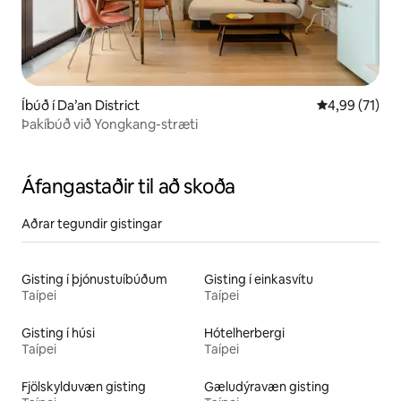
Íbúð í Da’an District
4,99 af 5 í m
4,99 (71)
Þakíbúð við Yongkang-stræti
Áfangastaðir til að skoða
Aðrar tegundir gistingar
Gisting í þjónustuíbúðum
Gisting í einkasvítu
Taípei
Taípei
Gisting í húsi
Hótelherbergi
Taípei
Taípei
Fjölskylduvæn gisting
Gæludýravæn gisting