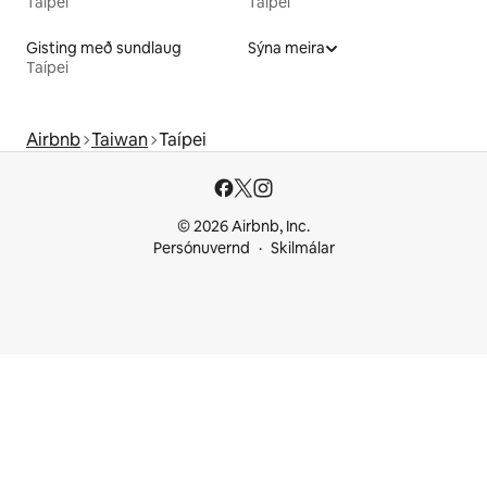
Taípei
Taípei
Gisting með sundlaug
Sýna meira
Taípei
Airbnb
Taiwan
Taípei
© 2026 Airbnb, Inc.
Persónuvernd
Skilmálar