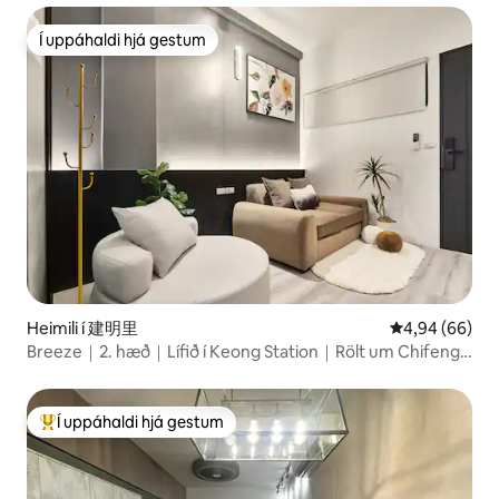
Í uppáhaldi hjá gestum
Í uppáhaldi hjá gestum
Heimili í 建明里
4,94 af 5 í m
4,94 (66)
Breeze｜2. hæð｜Lífið í Keong Station｜Rölt um Chifeng
Street｜MRT Beimen｜Nálægt Taipei-stöðinni. Matur og
verslun｜Flugvallalestin
Í uppáhaldi hjá gestum
Í mestu uppáhaldi hjá gestum