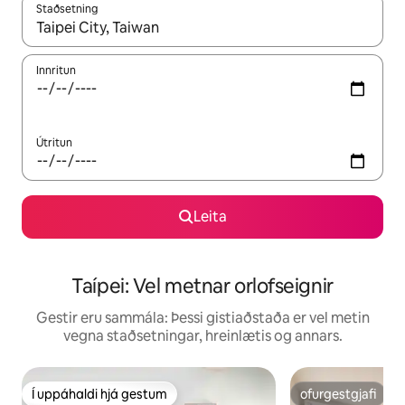
Staðsetning
Þegar niðurstöður liggja fyrir skaltu nota upp og niður örvalyk
Innritun
Útritun
Leita
Taípei: Vel metnar orlofseignir
Gestir eru sammála: Þessi gistiaðstaða er vel metin
vegna staðsetningar, hreinlætis og annars.
Í uppáhaldi hjá gestum
ofurgestgjafi
Í uppáhaldi hjá gestum
ofurgestgjafi