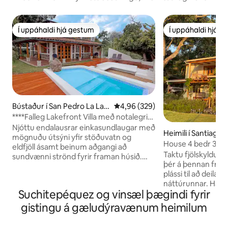
Í uppáhaldi hjá gestum
Í uppáhaldi hjá 
Í uppáhaldi hjá gestum
Í uppáhaldi hjá 
Bústaður í San Pedro La Lag
4,96 af 5 í meðaleinkunn, 329 u
4,96 (329)
una
****Falleg Lakefront Villa með notalegri
strönd
Njóttu endalausrar einkasundlaugar með
Heimili í Santiago A
mögnuðu útsýni yfir stöðuvatn og
House 4 bedr 3 ba
eldfjöll ásamt beinum aðgangi að
Taktu fjölskyldun
sundvænni strönd fyrir framan húsið.
þér á þennan frá
Ólíkt afskekktum leigueignum er La Casa
plássi til að deila, 
Bonita del Lago í San Pedro La Laguna,
náttúrunnar. Hac
vinalegasta bæ vatnsins, með
Suchitepéquez og vinsæl þægindi fyrir
og stærsta húsið í
verslunum, kaffihúsum, veitingastöðum
Santiago. Í húsinu 
og allri þjónustu í nágrenninu. Staðsett í
gistingu á gæludýravænum heimilum
svalir með frábæru ú
rólegu, náttúrulegu, fáguðu
Hacienda er 100 m
íbúðarhverfi, aðeins 5–7 mín frá tuk-tuk