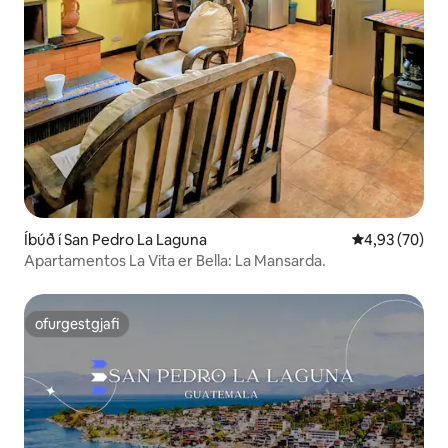
Íbúð í San Pedro La Laguna
4,93 af 5 í m
4,93 (70)
Apartamentos La Vita er Bella: La Mansarda.
ofurgestgjafi
ofurgestgjafi