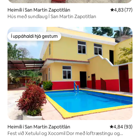
Heimili í San Martín Zapotitlán
4,83 af 5 í m
4,83 (77)
Hús með sundlaug Í San Martin Zapotitlan
Í uppáhaldi hjá gestum
Í uppáhaldi hjá gestum
Heimili í San Martín Zapotitlán
4,84 af 5 í m
4,84 (93)
Fest við Xetulul og Xocomil Dor með loftræstingu og
sundlaug