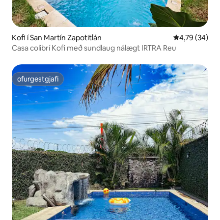
Kofi í San Martín Zapotitlán
4,79 af 5 í m
4,79 (34)
Casa colibrí Kofi með sundlaug nálægt IRTRA Reu
ofurgestgjafi
ofurgestgjafi