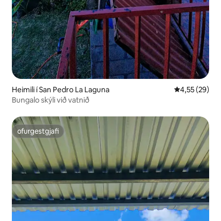
Heimili í San Pedro La Laguna
4,55 af 5 í m
4,55 (29)
Bungalo skýli við vatnið
ofurgestgjafi
ofurgestgjafi