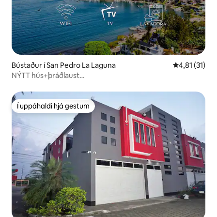
Bústaður í San Pedro La Laguna
4,81 af 5 í m
4,81 (31)
NÝTT hús+þráðlaust
net+eldhús+sjónvarp+þvottahús@SanPedroLaLaguna
Í uppáhaldi hjá gestum
Í uppáhaldi hjá gestum