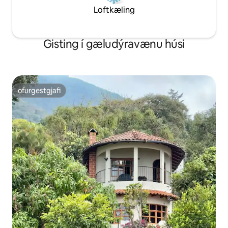
Loftkæling
Gisting í gæludýravænu húsi
ofurgestgjafi
ofurgestgjafi