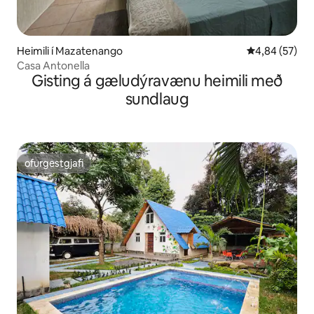
Heimili í Mazatenango
4,84 af 5 í m
4,84 (57)
Casa Antonella
Gisting á gæludýravænu heimili með
sundlaug
ofurgestgjafi
ofurgestgjafi