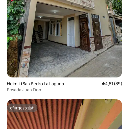
Heimili í San Pedro La Laguna
4,81 af 5 í m
4,81 (89)
Posada Juan Don
ofurgestgjafi
ofurgestgjafi