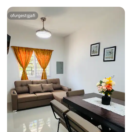
ofurgestgjafi
ofurgestgjafi