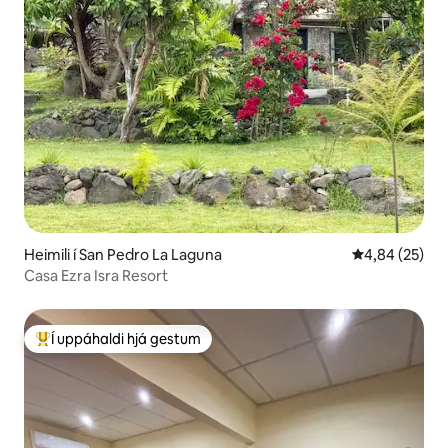
Heimili í San Pedro La Laguna
4,84 af 5 í m
4,84 (25)
Casa Ezra Isra Resort
Í uppáhaldi hjá gestum
Í mestu uppáhaldi hjá gestum