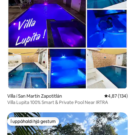
Villa í San Martín Zapotitlán
4,87 af 5 í me
4,87 (134)
Villa Lupita 100% Smart & Private Pool Near IRTRA
Í uppáhaldi hjá gestum
Í uppáhaldi hjá gestum