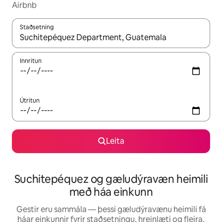
Airbnb
Staðsetning
Þegar niðurstöður liggja fyrir skaltu nota upp og niður örvalyk
Innritun
Útritun
Leita
Suchitepéquez og gæludýravæn heimili
með háa einkunn
Gestir eru sammála — þessi gæludýravænu heimili fá
háar einkunnir fyrir staðsetningu, hreinlæti og fleira.