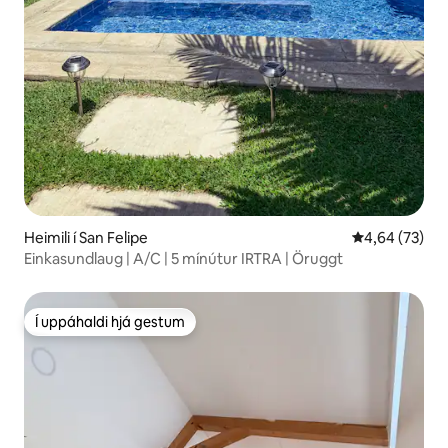
Heimili í San Felipe
4,64 af 5 í m
4,64 (73)
Einkasundlaug | A/C | 5 mínútur IRTRA | Öruggt
Í uppáhaldi hjá gestum
Í uppáhaldi hjá gestum