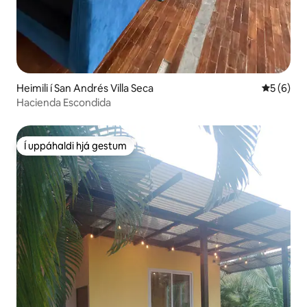
Heimili í San Andrés Villa Seca
5 af 5 í 
5 (6)
Hacienda Escondida
Í uppáhaldi hjá gestum
Í uppáhaldi hjá gestum