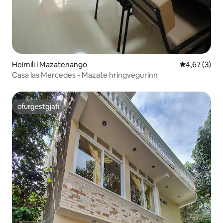
Heimili í Mazatenango
4,67 af 5 í 
4,67 (3)
Casa las Mercedes - Mazate hringvegurinn
ofurgestgjafi
ofurgestgjafi