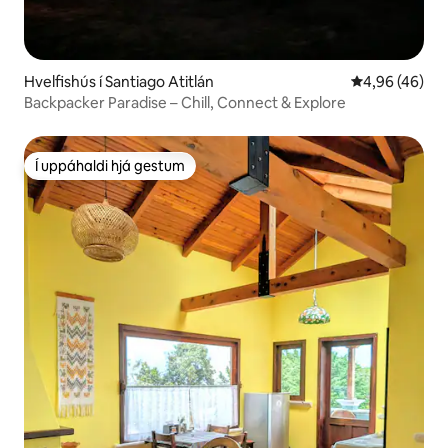
Hvelfishús í Santiago Atitlán
4,96 af 5 í m
4,96 (46)
Backpacker Paradise – Chill, Connect & Explore
Í uppáhaldi hjá gestum
Í uppáhaldi hjá gestum