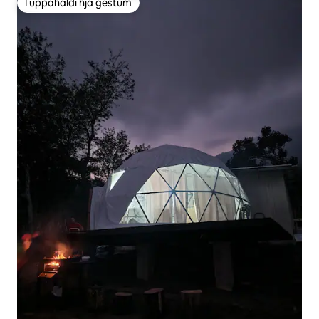
Í uppáhaldi hjá gestum
Í uppáhaldi hjá gestum