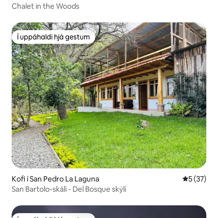
Chalet in the Woods
Í uppáhaldi hjá gestum
Í uppáhaldi hjá gestum
Kofi í San Pedro La Laguna
5 af 5 í m
5 (37)
San Bartolo-skáli - Del Bosque skýli