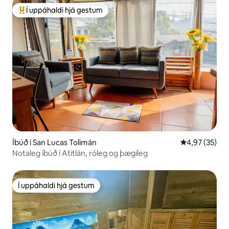
Í uppáhaldi hjá gestum
Í mestu uppáhaldi hjá gestum
Íbúð í San Lucas Tolimán
4,97 af 5 í m
4,97 (35)
Notaleg íbúð í Atitlán, róleg og þægileg
Í uppáhaldi hjá gestum
Í uppáhaldi hjá gestum