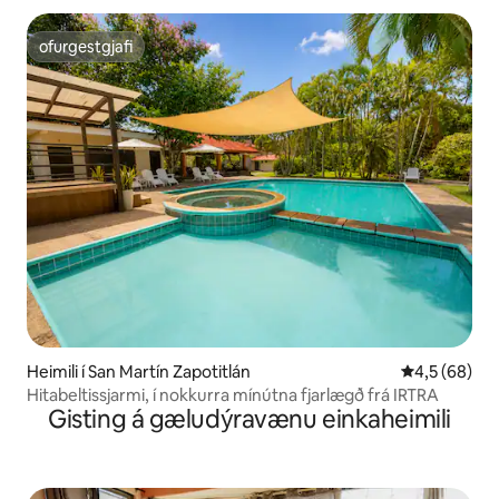
ofurgestgjafi
ofurgestgjafi
Heimili í San Martín Zapotitlán
4,5 af 5 í m
4,5 (68)
Hitabeltissjarmi, í nokkurra mínútna fjarlægð frá IRTRA
Gisting á gæludýravænu einkaheimili