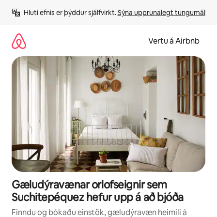
Stökkva
Hluti efnis er þýddur sjálfvirkt. 
Sýna upprunalegt tungumál
beint
að
efni
Vertu á Airbnb
Gæludýravænar orlofseignir sem
Suchitepéquez hefur upp á að bjóða
Finndu og bókaðu einstök, gæludýravæn heimili á