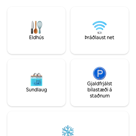
vatnið: nuddpottur
að aðalbryggjunum. 600 m² af görðum,
kajakar, grillstaður
útibrunagryfju, þráðlausu neti með
Þessir eru sameig
ljósleiðara, vinnuaðstöðu og ókeypis
bústöðum. Fyrir fól
bílastæðum.
njóta náttúrunnar.
SAMKVÆMI
Eldhús
Þráðlaust net
Gjaldfrjálst
Sundlaug
bílastæði á
staðnum